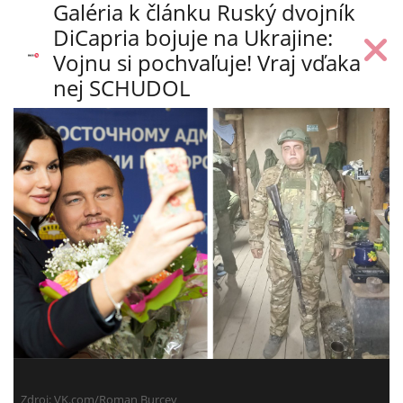
Galéria k článku Ruský dvojník
DiCapria bojuje na Ukrajine:
Vojnu si pochvaľuje! Vraj vďaka
nej SCHUDOL
Zdroj:
VK.com/Roman Burcev