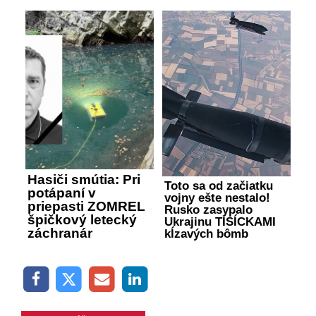
Hasiči smútia: Pri
Toto sa od začiatku
potápaní v
vojny ešte nestalo!
priepasti ZOMREL
Rusko zasypalo
špičkový letecký
Ukrajinu TISÍCKAMI
záchranár
kĺzavých bômb