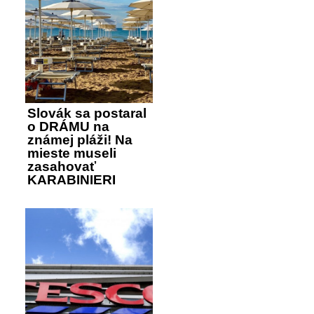
Slovák sa postaral
o DRÁMU na
známej pláži! Na
mieste museli
zasahovať
KARABINIERI