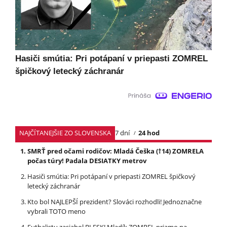
Hasiči smútia: Pri potápaní v priepasti ZOMREL
špičkový letecký záchranár
NAJČÍTANEJŠIE ZO SLOVENSKA
7 dní
24 hod
SMRŤ pred očami rodičov: Mladá Češka (†14) ZOMRELA
počas túry! Padala DESIATKY metrov
Hasiči smútia: Pri potápaní v priepasti ZOMREL špičkový
letecký záchranár
Kto bol NAJLEPŠÍ prezident? Slováci rozhodli! Jednoznačne
vybrali TOTO meno
Futbalistu zasiahol BLESK! Mladík ZOMREL priamo na