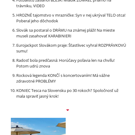
trávniku, VIDEO
HROZNÉ tajomstvo v mrazničke: Syn v nej ukrýval TELO otca!
Poberal jeho dôchodok
Slovák sa postaral o DRÁMU na známej pláži! Na mieste
museli zasahovať KARABINIERI
Eurojackpot Slovákom praje: Šťastlivec vyhral ROZPRÁVKOVÚ
sumu!
Radosť bola predčasná: Horúčavy poľavia len na chvíľu!
Potom udrú znova
Rocková legenda KONČÍ s koncertovaním! Má vážne
zdravotné PROBLÉMY
KONIEC Tesca na Slovensku po 30 rokoch? Spoločnosť už
mala spraviť jasný krok!