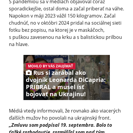
S pandémiou sa v médiách objavoval čoraz
sporadickejšie, ostal doma a začal priberať na váhe.
Napokon v máji 2023 vážil 150 kilogramov. Začal
chudnúť, no v októbri 2024 pridal na sociálnej sieti
fotku bez popisu, na ktorej je v maskáčoch,
s puškou zavesenou na krku a s balistickou prilbou
na hlave.
MOHLO BY VÁS ZAUJÍMAŤ
Rus si zarábal ako
dvojník Leonarda DiCapria:
PRIBRAL a musel ísť
bojovať na Ukrajinu!
Médiá vtedy informovali, že rovnako ako viacerých
ďalších mužov ho povolali na ukrajinský front.
„Zmluvu som podpísal 19. septembra. Bolo to
ťažké rozhodnutie, rozmýšľal som nad tým