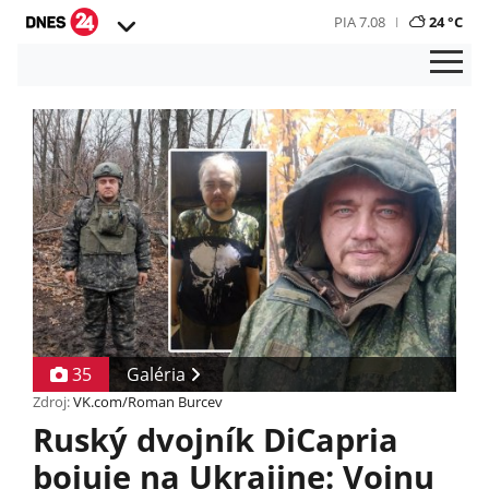
PIA 7.08
24 °C
35
Galéria
Zdroj:
VK.com/Roman Burcev
Ruský dvojník DiCapria
bojuje na Ukrajine: Vojnu