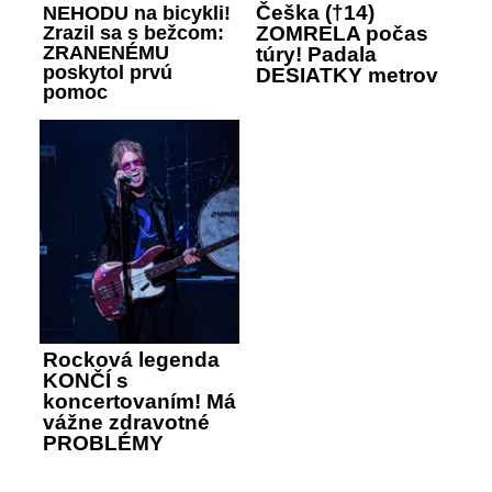
Češka (†14)
NEHODU na bicykli!
Zrazil sa s bežcom:
ZOMRELA počas
ZRANENÉMU
túry! Padala
poskytol prvú
DESIATKY metrov
pomoc
Rocková legenda
KONČÍ s
koncertovaním! Má
vážne zdravotné
PROBLÉMY