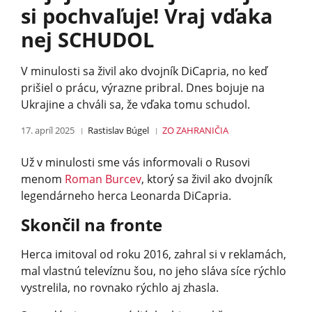
si pochvaľuje! Vraj vďaka
nej SCHUDOL
V minulosti sa živil ako dvojník DiCapria, no keď
prišiel o prácu, výrazne pribral. Dnes bojuje na
Ukrajine a chváli sa, že vďaka tomu schudol.
17. apríl 2025
Rastislav Búgel
ZO ZAHRANIČIA
Už v minulosti sme vás informovali o Rusovi
menom
Roman Burcev
, ktorý sa živil ako dvojník
legendárneho herca Leonarda DiCapria.
Skončil na fronte
Herca imitoval od roku 2016, zahral si v reklamách,
mal vlastnú televíznu šou, no jeho sláva síce rýchlo
vystrelila, no rovnako rýchlo aj zhasla.