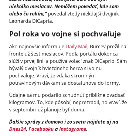
niekoľko mesiacov. Nemôžem povedať, kde som
alebo čo robím,“
povedal vtedy niekdajší dvojník
Leonarda DiCapria.
Pol roka vo vojne si pochvaľuje
Ako najnovšie informuje
Daily Mail
, Burcev prežil na
fronte už šesť mesiacov. Podľa portálu dokonca
slúži v prvej línii a používa volací znak DiCaprio. Sám
bývalý dvojník hviezdneho herca si vojnu
pochvaľuje. Vraví, že vďaka skromným
potravinovým dávkam sa dostal znova do formy.
Údajne sa mu podarilo schudnúť približne dvadsať
kilogramov. To, kde pôsobí, neprezradil, no vraví, že
v septembri už plánuje byť doma.
Ďalšie správy z domova i zo sveta nájdete aj na
Dnes24
,
Facebooku
a
Instagrame
.