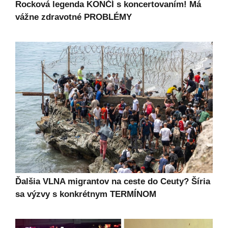
Rocková legenda KONČÍ s koncertovaním! Má
vážne zdravotné PROBLÉMY
Ďalšia VLNA migrantov na ceste do Ceuty? Šíria
sa výzvy s konkrétnym TERMÍNOM