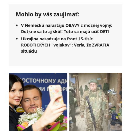
Mohlo by vás zaujímať:
V Nemecku narastajú OBAVY z možnej vojny:
Dotkne sa to aj škôl! Toto sa majú učiť DETI
Ukrajina nasadzuje na front 15-tisíc
ROBOTICKÝCH "vojakov": Veria, že ZVRÁTIA
situáciu