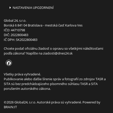
NASTAVENIA UPOZORNENÍ
Global 24, s.r.o.
Borská 6 841 04 Bratislava - mestská časť Karlova Ves
IČO: 44710798
DIČ: 2022800483
IČ DPH: SK2022800483
Chcete podať oficiálnu žiadosť o opravu so všetkými náležitosťami
podľa zákona? Napíšte na
ziadosti@dnes24.sk
Všetky práva vyhradené.
Publikovanie alebo ďalšie šírenie správ a fotografií zo zdrojov TASR a
SITA sú bez predchádzajúceho písomného súhlasu TASR a SITA
porušením autorského zákona.
©2026 Global24, s.r.o. Autorské práva sú vyhradené. Powered by
BRAIN:IT