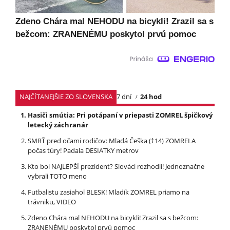
Zdeno Chára mal NEHODU na bicykli! Zrazil sa s
bežcom: ZRANENÉMU poskytol prvú pomoc
NAJČÍTANEJŠIE ZO SLOVENSKA
7 dní
24 hod
Hasiči smútia: Pri potápaní v priepasti ZOMREL špičkový
letecký záchranár
SMRŤ pred očami rodičov: Mladá Češka (†14) ZOMRELA
počas túry! Padala DESIATKY metrov
Kto bol NAJLEPŠÍ prezident? Slováci rozhodli! Jednoznačne
vybrali TOTO meno
Futbalistu zasiahol BLESK! Mladík ZOMREL priamo na
trávniku, VIDEO
Zdeno Chára mal NEHODU na bicykli! Zrazil sa s bežcom:
ZRANENÉMU poskytol prvú pomoc