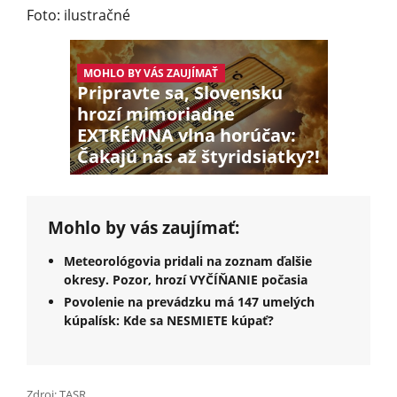
Foto: ilustračné
MOHLO BY VÁS ZAUJÍMAŤ
Pripravte sa, Slovensku
hrozí mimoriadne
EXTRÉMNA vlna horúčav:
Čakajú nás až štyridsiatky?!
Mohlo by vás zaujímať:
Meteorológovia pridali na zoznam ďalšie
okresy. Pozor, hrozí VYČÍŇANIE počasia
Povolenie na prevádzku má 147 umelých
kúpalísk: Kde sa NESMIETE kúpať?
Zdroj: TASR