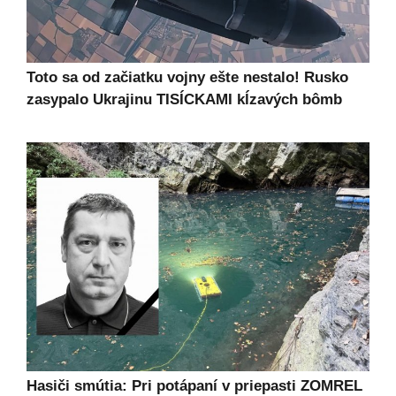
Toto sa od začiatku vojny ešte nestalo! Rusko
zasypalo Ukrajinu TISÍCKAMI kĺzavých bômb
Hasiči smútia: Pri potápaní v priepasti ZOMREL