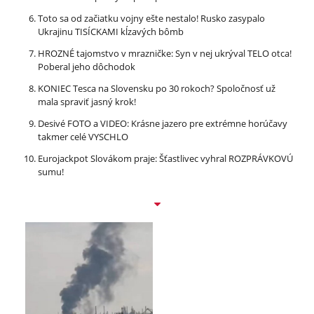
Toto sa od začiatku vojny ešte nestalo! Rusko zasypalo
Ukrajinu TISÍCKAMI kĺzavých bômb
HROZNÉ tajomstvo v mrazničke: Syn v nej ukrýval TELO otca!
Poberal jeho dôchodok
KONIEC Tesca na Slovensku po 30 rokoch? Spoločnosť už
mala spraviť jasný krok!
Desivé FOTO a VIDEO: Krásne jazero pre extrémne horúčavy
takmer celé VYSCHLO
Eurojackpot Slovákom praje: Šťastlivec vyhral ROZPRÁVKOVÚ
sumu!