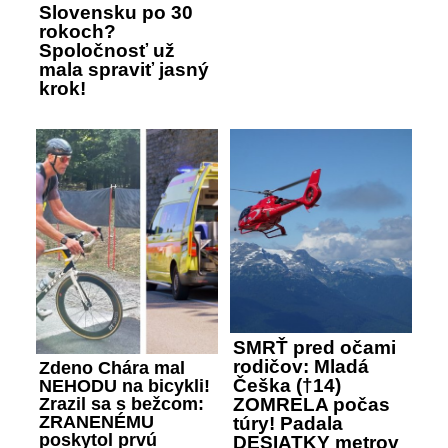
Slovensku po 30
rokoch?
Spoločnosť už
mala spraviť jasný
krok!
SMRŤ pred očami
rodičov: Mladá
Zdeno Chára mal
Češka (†14)
NEHODU na bicykli!
Zrazil sa s bežcom:
ZOMRELA počas
ZRANENÉMU
túry! Padala
poskytol prvú
DESIATKY metrov