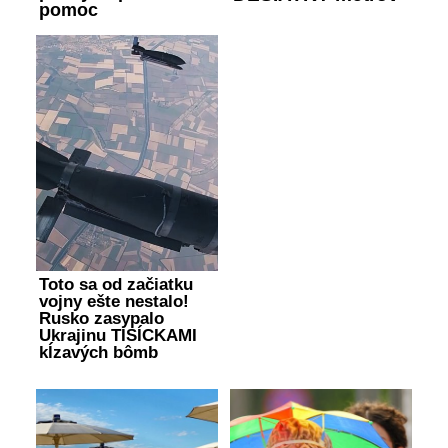
pomoc
Toto sa od začiatku
vojny ešte nestalo!
Rusko zasypalo
Ukrajinu TISÍCKAMI
kĺzavých bômb