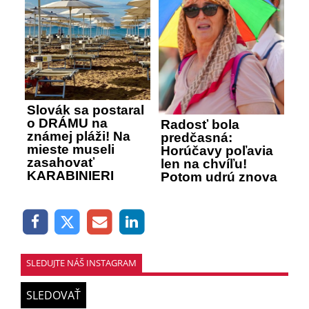
Slovák sa postaral
o DRÁMU na
Radosť bola
známej pláži! Na
predčasná:
mieste museli
Horúčavy poľavia
zasahovať
len na chvíľu!
KARABINIERI
Potom udrú znova
SLEDUJTE NÁŠ INSTAGRAM
SLEDOVAŤ