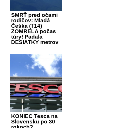
SMRŤ pred očami
rodičov: Mladá
Češka (†14)
ZOMRELA počas
túry! Padala
DESIATKY metrov
KONIEC Tesca na
Slovensku po 30
rokoch?