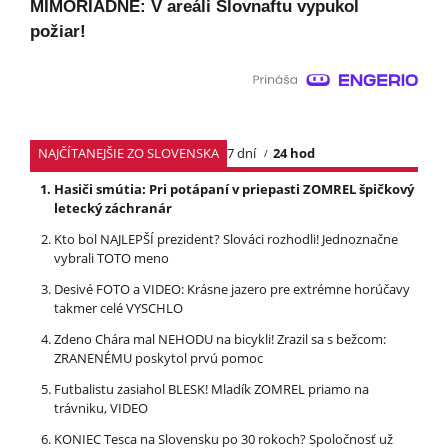
MIMORIADNE: V areáli Slovnaftu vypukol
požiar!
NAJČÍTANEJŠIE ZO SLOVENSKA
7 dní
24 hod
Hasiči smútia: Pri potápaní v priepasti ZOMREL špičkový
letecký záchranár
Kto bol NAJLEPŠÍ prezident? Slováci rozhodli! Jednoznačne
vybrali TOTO meno
Desivé FOTO a VIDEO: Krásne jazero pre extrémne horúčavy
takmer celé VYSCHLO
Zdeno Chára mal NEHODU na bicykli! Zrazil sa s bežcom:
ZRANENÉMU poskytol prvú pomoc
Futbalistu zasiahol BLESK! Mladík ZOMREL priamo na
trávniku, VIDEO
KONIEC Tesca na Slovensku po 30 rokoch? Spoločnosť už