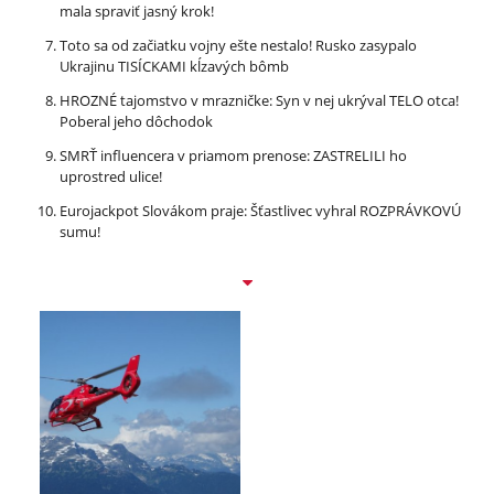
mala spraviť jasný krok!
Toto sa od začiatku vojny ešte nestalo! Rusko zasypalo
Ukrajinu TISÍCKAMI kĺzavých bômb
HROZNÉ tajomstvo v mrazničke: Syn v nej ukrýval TELO otca!
Poberal jeho dôchodok
SMRŤ influencera v priamom prenose: ZASTRELILI ho
uprostred ulice!
Eurojackpot Slovákom praje: Šťastlivec vyhral ROZPRÁVKOVÚ
sumu!