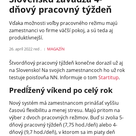
dňový pracovný týždeň
Vďaka možnosti voľby pracovného režimu majú
zamestnanci vo firme väčší pokoj, a sú teda aj
produktívnejší.
26. apríl 2022
red .
MAGAZÍN
Štvordňový pracovný týždeň konečne dorazil už aj
na Slovensko! Na svojich zamestnancoch ho už rok
testuje poisťovňa NN. Informuje o tom
Startitup
.
Predĺžený víkend po celý rok
Nový systém má zamestnancom prinášať vyššiu
časovú flexibilitu a menej stresu. Majú pritom na
výber z dvoch pracovných režimov. Buď si zvolia 5-
dňový pracovný týždeň (7,75 hod./deň) alebo 4-
dňový (9,7 hod./deň), v ktorom sa im piaty deň