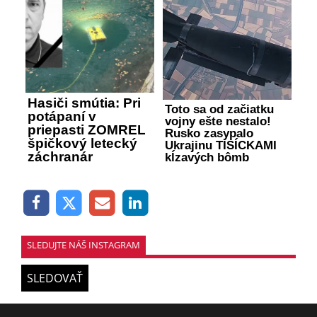
Hasiči smútia: Pri
Toto sa od začiatku
potápaní v
vojny ešte nestalo!
priepasti ZOMREL
Rusko zasypalo
špičkový letecký
Ukrajinu TISÍCKAMI
záchranár
kĺzavých bômb
SLEDUJTE NÁŠ INSTAGRAM
SLEDOVAŤ