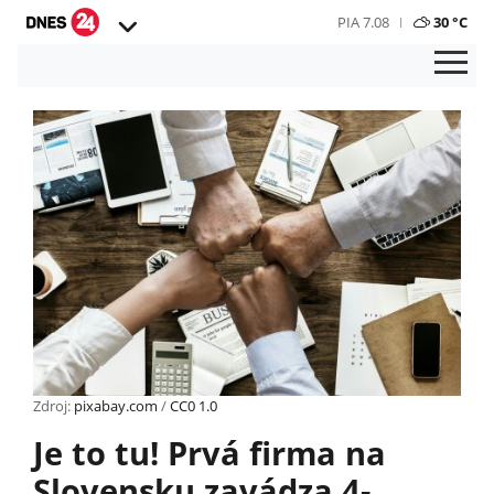
PIA 7.08
30 °C
Zdroj:
pixabay.com
/
CC0 1.0
Je to tu! Prvá firma na
Slovensku zavádza 4-