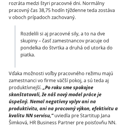
rozráta medzi štyri pracovné dni. Normálny
pracovný čas 38,75 hodín týždenne teda zostáva
v oboch prípadoch zachovaný.
Rozdelili si aj pracovné sily, a to na dve
skupiny – časť zamestnancov pracuje od
pondelka do štvrtka a druhá od utorka do
piatka.
Vďaka možnosti voľby pracovného režimu majú
zamestnanci vo firme väčší pokoj, a sú teda aj
produktívnejší.
„Po roku sme spokojne
skonštatovali, že náš nový model práce je
úspešný. Nemal negatívny vplyv ani na
produktivitu, ani na pracovný výkon, efektivitu a
kvalitu NN servisu,“
uviedla pre Startitup Jana
Šimková, HR Business Partner pre poisťovňu NN.