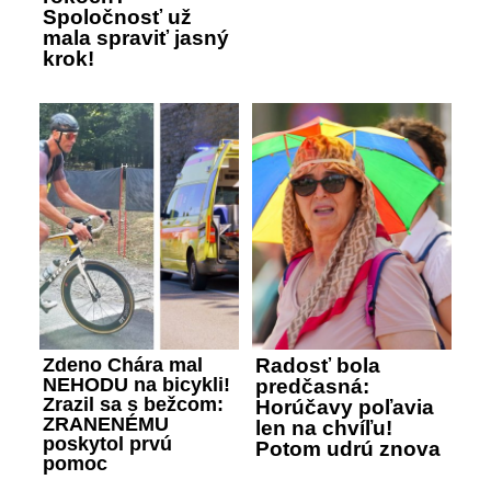
Spoločnosť už
mala spraviť jasný
krok!
Zdeno Chára mal
Radosť bola
NEHODU na bicykli!
predčasná:
Zrazil sa s bežcom:
Horúčavy poľavia
ZRANENÉMU
len na chvíľu!
poskytol prvú
Potom udrú znova
pomoc