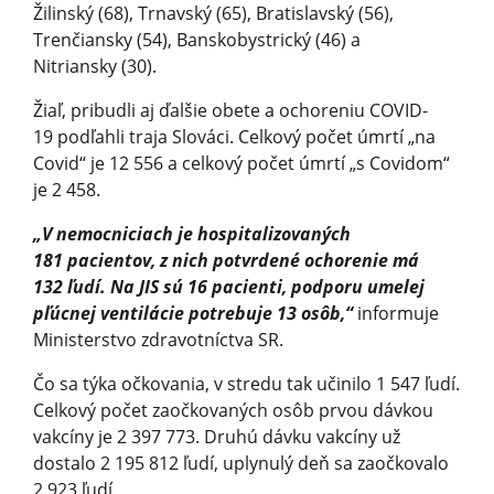
Žilinský (68), Trnavský (65), Bratislavský (56),
Trenčiansky (54), Banskobystrický (46) a
Nitriansky (30).
Žiaľ, pribudli aj ďalšie obete a ochoreniu COVID-
19 podľahli traja Slováci. Celkový počet úmrtí „na
Covid“ je 12 556 a celkový počet úmrtí „s Covidom“
je 2 458.
„V nemocniciach je hospitalizovaných
181 pacientov, z nich potvrdené ochorenie má
132 ľudí. Na JIS sú 16 pacienti, podporu umelej
pľúcnej ventilácie potrebuje 13 osôb,“
informuje
Ministerstvo zdravotníctva SR.
Čo sa týka očkovania, v stredu tak učinilo 1 547 ľudí.
Celkový počet zaočkovaných osôb prvou dávkou
vakcíny je 2 397 773. Druhú dávku vakcíny už
dostalo 2 195 812 ľudí, uplynulý deň sa zaočkovalo
2 923 ľudí.