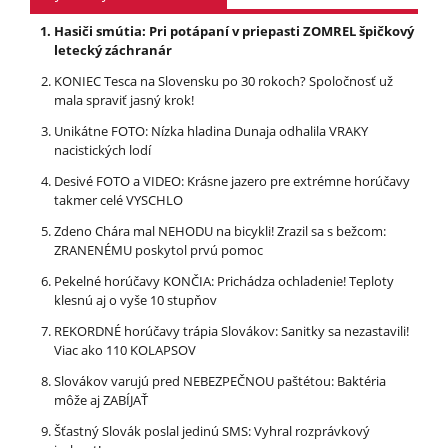
Hasiči smútia: Pri potápaní v priepasti ZOMREL špičkový
letecký záchranár
KONIEC Tesca na Slovensku po 30 rokoch? Spoločnosť už
mala spraviť jasný krok!
Unikátne FOTO: Nízka hladina Dunaja odhalila VRAKY
nacistických lodí
Desivé FOTO a VIDEO: Krásne jazero pre extrémne horúčavy
takmer celé VYSCHLO
Zdeno Chára mal NEHODU na bicykli! Zrazil sa s bežcom:
ZRANENÉMU poskytol prvú pomoc
Pekelné horúčavy KONČIA: Prichádza ochladenie! Teploty
klesnú aj o vyše 10 stupňov
REKORDNÉ horúčavy trápia Slovákov: Sanitky sa nezastavili!
Viac ako 110 KOLAPSOV
Slovákov varujú pred NEBEZPEČNOU paštétou: Baktéria
môže aj ZABÍJAŤ
Šťastný Slovák poslal jedinú SMS: Vyhral rozprávkový