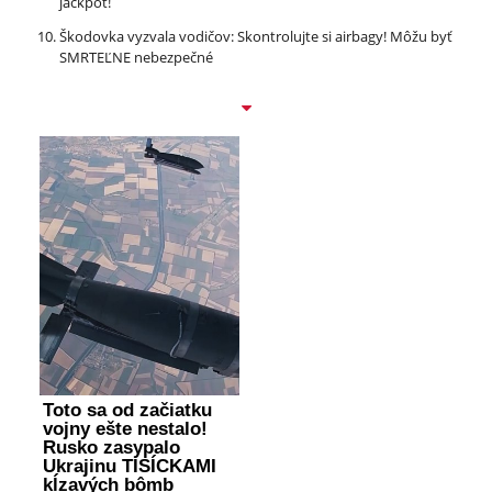
jackpot!
Škodovka vyzvala vodičov: Skontrolujte si airbagy! Môžu byť
SMRTEĽNE nebezpečné
Toto sa od začiatku
vojny ešte nestalo!
Rusko zasypalo
Ukrajinu TISÍCKAMI
kĺzavých bômb