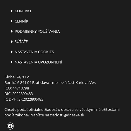
KONTAKT
CENNÍK
PODMIENKY POUŽÍVANIA
SÚŤAŽE
NASTAVENIA COOKIES
NASTAVENIA UPOZORNENÍ
Global 24, s.r.o.
Borská 6 841 04 Bratislava - mestská časť Karlova Ves
IČO: 44710798
DIČ: 2022800483
IČ DPH: SK2022800483
Chcete podať oficiálnu žiadosť o opravu so všetkými náležitosťami
podľa zákona? Napíšte na
ziadosti@dnes24.sk