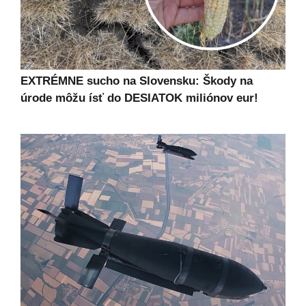
EXTRÉMNE sucho na Slovensku: Škody na
úrode môžu ísť do DESIATOK miliónov eur!