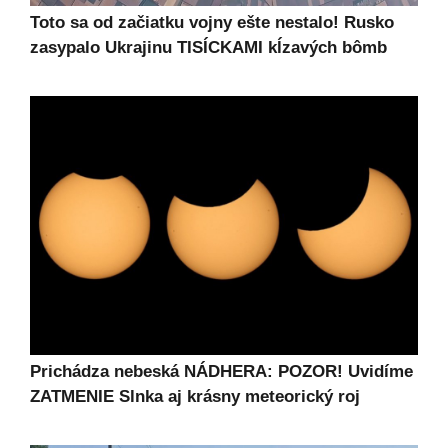
Toto sa od začiatku vojny ešte nestalo! Rusko
zasypalo Ukrajinu TISÍCKAMI kĺzavých bômb
Prichádza nebeská NÁDHERA: POZOR! Uvidíme
ZATMENIE Slnka aj krásny meteorický roj