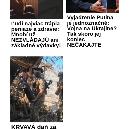
Vyjadrenie Putina
je jednoznačné:
Ľudí najviac trápia
Vojna na Ukrajine?
peniaze a zdravie:
Tak skoro jej
Mnohí už
koniec
NEZVLÁDAJÚ ani
NEČAKAJTE
základné výdavky!
KRVAVÁ daň za