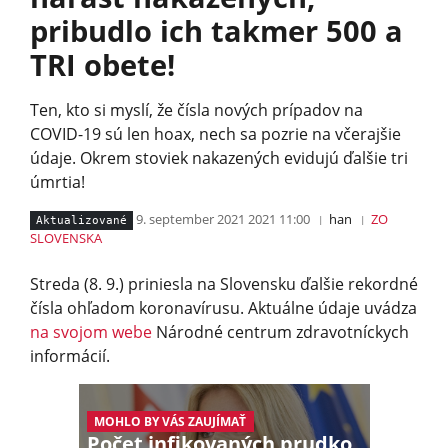
pribudlo ich takmer 500 a
TRI obete!
Ten, kto si myslí, že čísla nových prípadov na
COVID-19 sú len hoax, nech sa pozrie na včerajšie
údaje. Okrem stoviek nakazených evidujú ďalšie tri
úmrtia!
9. september 2021 2021 11:00
han
ZO
Aktualizované
SLOVENSKA
Streda (8. 9.) priniesla na Slovensku ďalšie rekordné
čísla ohľadom koronavírusu. Aktuálne údaje uvádza
na svojom webe
Národné centrum zdravotníckych
informácií.
MOHLO BY VÁS ZAUJÍMAŤ
Počet infikovaných prudko