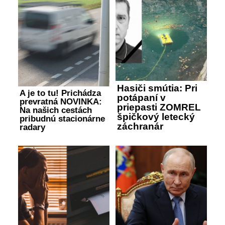
Hasiči smútia: Pri
A je to tu! Prichádza
potápaní v
prevratná NOVINKA:
priepasti ZOMREL
Na našich cestách
špičkový letecký
pribudnú stacionárne
záchranár
radary