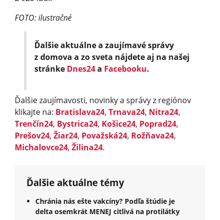
FOTO: ilustračné
Ďalšie aktuálne a zaujímavé správy
z domova a zo sveta nájdete aj na našej
stránke
Dnes24
a
Facebooku
.
Ďalšie zaujímavosti, novinky a správy z regiónov
klikajte na:
Bratislava24
,
Trnava24
,
Nitra24
,
Trenčín24
,
Bystrica24
,
Košice24
,
Poprad24
,
Prešov24
,
Žiar24
,
Považská24
,
Rožňava24
,
Michalovce24
,
Žilina24
.
Ďalšie aktuálne témy
Chránia nás ešte vakcíny? Podľa štúdie je
delta osemkrát MENEJ citlivá na protilátky