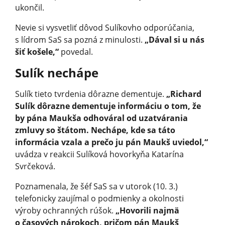
ukončil.
Nevie si vysvetliť dôvod Sulíkovho odporúčania,
s lídrom SaS sa pozná z minulosti.
„Dával si u nás
šiť košele,“
povedal.
Sulík nechápe
Sulík tieto tvrdenia dôrazne dementuje.
„Richard
Sulík dôrazne dementuje informáciu o tom, že
by pána Maukša odhováral od uzatvárania
zmluvy so štátom. Nechápe, kde sa táto
informácia vzala a prečo ju pán Maukš uviedol,“
uvádza v reakcii Sulíková hovorkyňa Katarína
Svrčeková.
Poznamenala, že šéf SaS sa v utorok (10. 3.)
telefonicky zaujímal o podmienky a okolnosti
výroby ochranných rúšok.
„Hovorili najmä
o časových nárokoch, pričom pán Maukš