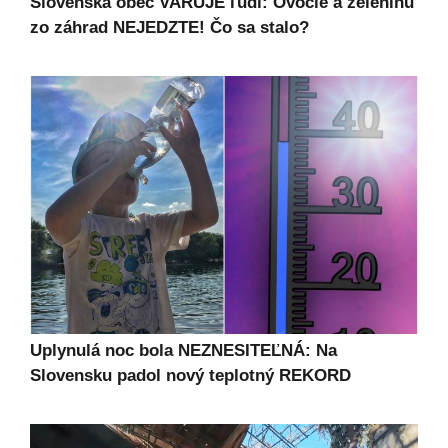
Slovenská obec VARUJE ľudí: Ovocie a zeleninu
zo záhrad NEJEDZTE! Čo sa stalo?
Uplynulá noc bola NEZNESITEĽNÁ: Na
Slovensku padol nový teplotný REKORD