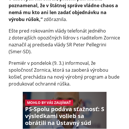
poznamenal, že v štátnej správe vládne chaos a
nemá mu kto ani len zadať objednávku na
výrobu rúšok,“
zdôraznila.
Ešte pred rokovaním vlády telefonát jedného
z doterajších opozičných lídrov s riaditeľom Zornice
naznačil aj predseda vlády SR Peter Pellegrini
(Smer-SD).
Premiér v pondelok (9. 3.) informoval, že
spoločnosť Zornica, ktorá sa zaoberá výrobou
košieľ, prechádza na nový výrobný program a bude
produkovať ochranné rúška.
MOHLO BY VÁS ZAUJÍMAŤ
PS-Spolu podáva sťažnosť: S
výsledkami volieb sa
obrátili na Ústavný súd