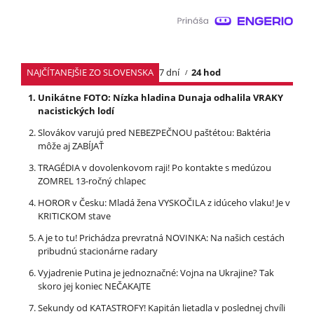
NAJČÍTANEJŠIE ZO SLOVENSKA
7 dní
24 hod
Unikátne FOTO: Nízka hladina Dunaja odhalila VRAKY
nacistických lodí
Slovákov varujú pred NEBEZPEČNOU paštétou: Baktéria
môže aj ZABÍJAŤ
TRAGÉDIA v dovolenkovom raji! Po kontakte s medúzou
ZOMREL 13-ročný chlapec
HOROR v Česku: Mladá žena VYSKOČILA z idúceho vlaku! Je v
KRITICKOM stave
A je to tu! Prichádza prevratná NOVINKA: Na našich cestách
pribudnú stacionárne radary
Vyjadrenie Putina je jednoznačné: Vojna na Ukrajine? Tak
skoro jej koniec NEČAKAJTE
Sekundy od KATASTROFY! Kapitán lietadla v poslednej chvíli