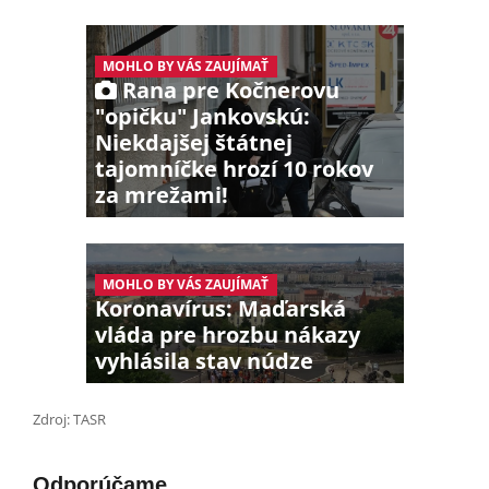
MOHLO BY VÁS ZAUJÍMAŤ
Rana pre Kočnerovu
"opičku" Jankovskú:
Niekdajšej štátnej
tajomníčke hrozí 10 rokov
za mrežami!
MOHLO BY VÁS ZAUJÍMAŤ
Koronavírus: Maďarská
vláda pre hrozbu nákazy
vyhlásila stav núdze
Zdroj: TASR
Odporúčame