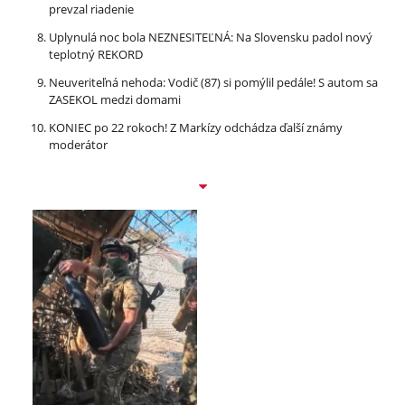
prevzal riadenie
Uplynulá noc bola NEZNESITEĽNÁ: Na Slovensku padol nový
teplotný REKORD
Neuveriteľná nehoda: Vodič (87) si pomýlil pedále! S autom sa
ZASEKOL medzi domami
KONIEC po 22 rokoch! Z Markízy odchádza ďalší známy
moderátor