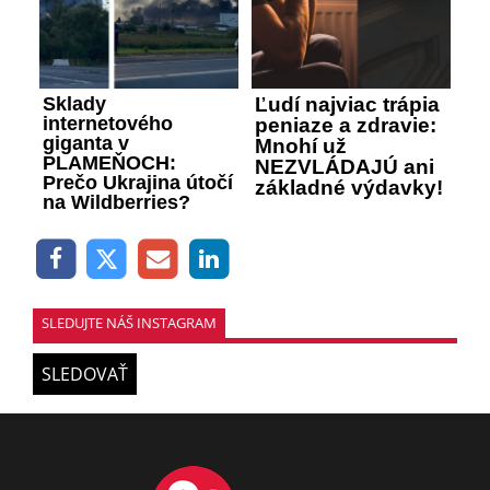
Sklady
Ľudí najviac trápia
internetového
peniaze a zdravie:
giganta v
Mnohí už
PLAMEŇOCH:
NEZVLÁDAJÚ ani
Prečo Ukrajina útočí
základné výdavky!
na Wildberries?
SLEDUJTE NÁŠ INSTAGRAM
SLEDOVAŤ