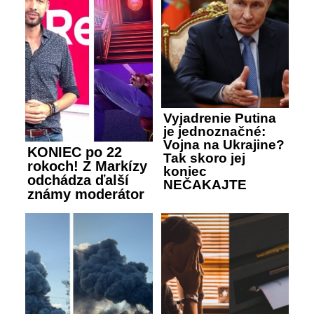
Vyjadrenie Putina
je jednoznačné:
Vojna na Ukrajine?
KONIEC po 22
Tak skoro jej
rokoch! Z Markízy
koniec
odchádza ďalší
NEČAKAJTE
známy moderátor