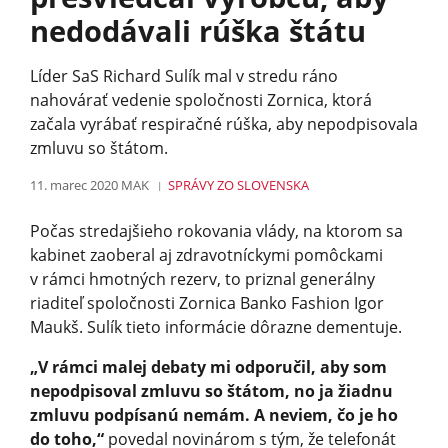
nedodávali rúška štátu
Líder SaS Richard Sulík mal v stredu ráno
nahovárať vedenie spoločnosti Zornica, ktorá
začala vyrábať respiračné rúška, aby nepodpisovala
zmluvu so štátom.
11. marec 2020
MAK
SPRÁVY
ZO SLOVENSKA
Počas stredajšieho rokovania vlády, na ktorom sa
kabinet zaoberal aj zdravotníckymi pomôckami
v rámci hmotných rezerv, to priznal generálny
riaditeľ spoločnosti Zornica Banko Fashion Igor
Maukš. Sulík tieto informácie dôrazne dementuje.
„V rámci malej debaty mi odporučil, aby som
nepodpisoval zmluvu so štátom, no ja žiadnu
zmluvu podpísanú nemám. A neviem, čo je ho
do toho,“
povedal novinárom s tým, že telefonát