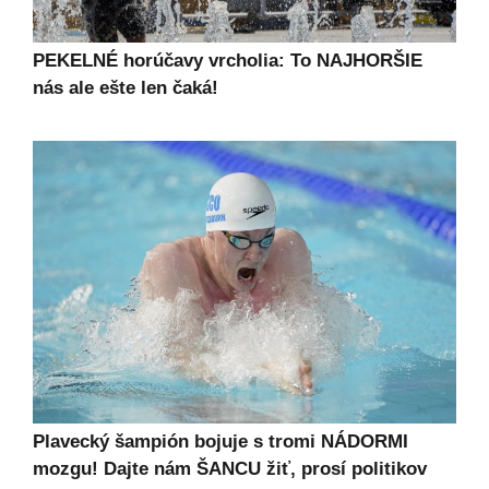
PEKELNÉ horúčavy vrcholia: To NAJHORŠIE
nás ale ešte len čaká!
Plavecký šampión bojuje s tromi NÁDORMI
mozgu! Dajte nám ŠANCU žiť, prosí politikov