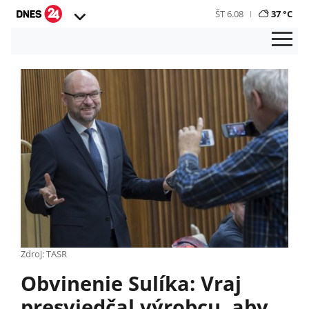
ŠT 6.08
37 °C
Zdroj: TASR
Obvinenie Sulíka: Vraj
presviedčal výrobcu, aby