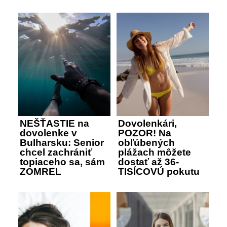
NEŠŤASTIE na
Dovolenkári,
dovolenke v
POZOR! Na
Bulharsku: Senior
obľúbených
chcel zachrániť
plážach môžete
topiaceho sa, sám
dostať až 36-
ZOMREL
TISÍCOVÚ pokutu