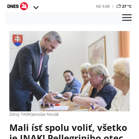
NE 9.08
27 °C
Zdroj: TASR/Jaroslav Novák
Mali ísť spolu voliť, všetko
je INAK! Pellegriniho otec