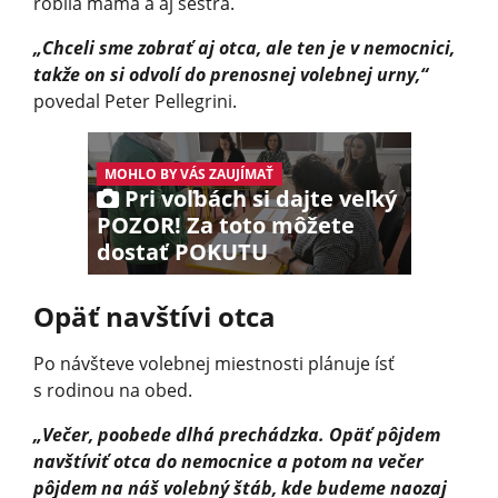
robila mama a aj sestra.
„Chceli sme zobrať aj otca, ale ten je v nemocnici,
takže on si odvolí do prenosnej volebnej urny,“
povedal Peter Pellegrini.
MOHLO BY VÁS ZAUJÍMAŤ
Pri voľbách si dajte veľký
POZOR! Za toto môžete
dostať POKUTU
Opäť navštívi otca
Po návšteve volebnej miestnosti plánuje ísť
s rodinou na obed.
„Večer, poobede dlhá prechádzka. Opäť pôjdem
navštíviť otca do nemocnice a potom na večer
pôjdem na náš volebný štáb, kde budeme naozaj