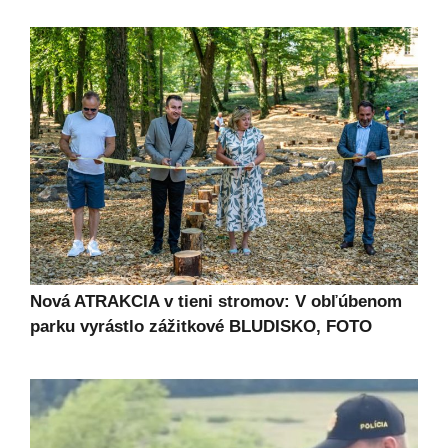
Nová ATRAKCIA v tieni stromov: V obľúbenom
parku vyrástlo zážitkové BLUDISKO, FOTO