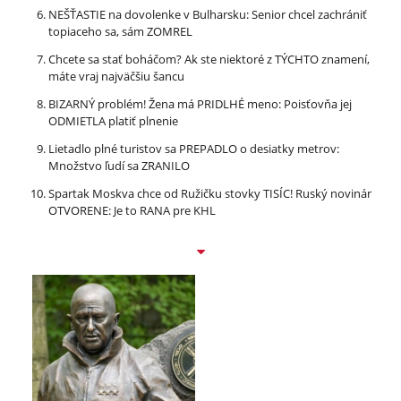
NEŠŤASTIE na dovolenke v Bulharsku: Senior chcel zachrániť
topiaceho sa, sám ZOMREL
Chcete sa stať boháčom? Ak ste niektoré z TÝCHTO znamení,
máte vraj najväčšiu šancu
BIZARNÝ problém! Žena má PRIDLHÉ meno: Poisťovňa jej
ODMIETLA platiť plnenie
Lietadlo plné turistov sa PREPADLO o desiatky metrov:
Množstvo ľudí sa ZRANILO
Spartak Moskva chce od Ružičku stovky TISÍC! Ruský novinár
OTVORENE: Je to RANA pre KHL