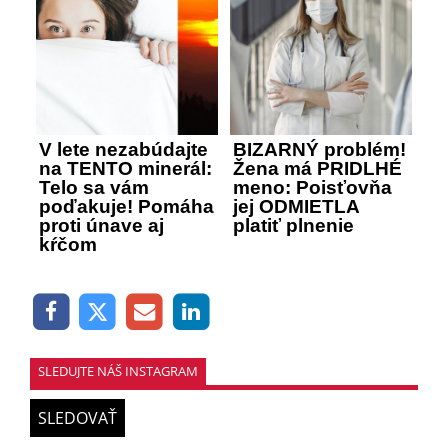
V lete nezabúdajte
BIZARNÝ problém!
na TENTO minerál:
Žena má PRIDLHÉ
Telo sa vám
meno: Poisťovňa
poďakuje! Pomáha
jej ODMIETLA
proti únave aj
platiť plnenie
kŕčom
SLEDUJTE NÁŠ INSTAGRAM
SLEDOVAŤ