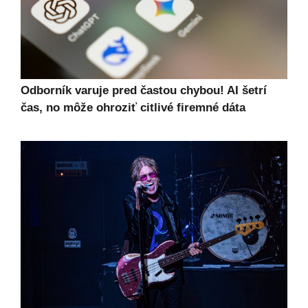
Odborník varuje pred častou chybou! AI šetrí
čas, no môže ohroziť citlivé firemné dáta