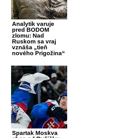
Analytik varuje
pred BODOM
zlomu: Nad
Ruskom sa vraj
vznáša „tieň
nového Prigožina“
Spartak Moskva