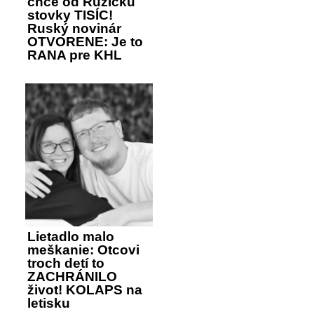
chce od Ružičku
stovky TISÍC!
Ruský novinár
OTVORENE: Je to
RANA pre KHL
Lietadlo malo
meškanie: Otcovi
troch detí to
ZACHRÁNILO
život! KOLAPS na
letisku