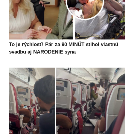
To je rýchlosť! Pár za 90 MINÚT stihol vlastnú
svadbu aj NARODENIE syna