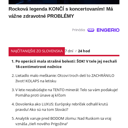
Rocková legenda KONČÍ s koncertovaním! Má
vážne zdravotné PROBLÉMY
NAJČÍTANEJŠIE ZO SLOVENSKA
7 dní
24 hod
Po operácii mala strašné bolesti: ŠOK! V tele jej nechali
18-centimetrové nožnice
Lietadlo malo meškanie: Otcovi troch detí to ZACHRÁNILO
život! KOLAPS na letisku
V lete nezabúdajte na TENTO minerál: Telo sa vám poďakuje!
Pomáha proti únave aj kŕčom
Dovolenka ako LUXUS: Európsky rebríček odhalil krutú
pravdu! Ako sú na tom Slováci?
Analytik varuje pred BODOM zlomu: Nad Ruskom sa vraj
vznáša „tieň nového Prigožina“