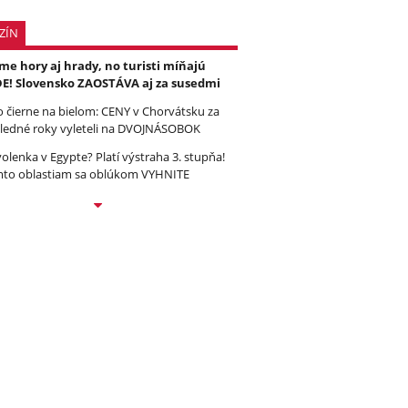
ZÍN
e hory aj hrady, no turisti míňajú
E! Slovensko ZAOSTÁVA aj za susedmi
to čierne na bielom: CENY v Chorvátsku za
ledné roky vyleteli na DVOJNÁSOBOK
olenka v Egypte? Platí výstraha 3. stupňa!
to oblastiam sa oblúkom VYHNITE