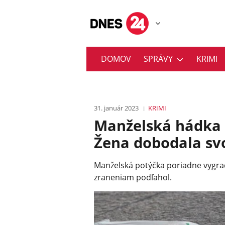
DOMOV
SPRÁVY
KRIMI
31. január 2023
KRIMI
Manželská hádka 
Žena dobodala sv
Manželská potýčka poriadne vygrad
zraneniam podľahol.