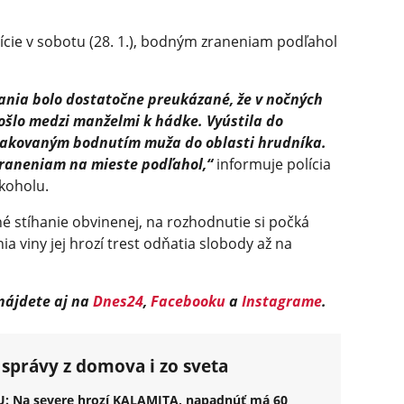
lície v sobotu (28. 1.), bodným zraneniam podľahol
nia bolo dostatočne preukázané, že v nočných
ošlo medzi manželmi k hádke. Vyústila do
 opakovaným bodnutím muža do oblasti hrudníka.
raneniam na mieste podľahol,“
informuje polícia
lkoholu.
é stíhanie obvinenej, na rozhodnutie si počká
ia viny jej hrozí trest odňatia slobody až na
 nájdete aj na
Dnes24
,
Facebooku
a
Instagrame
.
 správy z domova i zo sveta
U: Na severe hrozí KALAMITA, napadnúť má 60