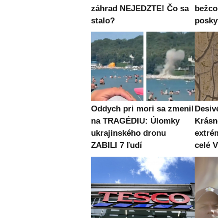
záhrad NEJEDZTE! Čo sa
bežc
stalo?
posky
Oddych pri mori sa zmenil
Desiv
na TRAGÉDIU: Úlomky
Krásn
ukrajinského dronu
extré
ZABILI 7 ľudí
celé