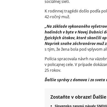
sociálnej sieti.
K rodinnej tragédii došlo podľa po
42-ročný muž.
„Na základe vykonaného vyšetrova
hodinách v byte v Novej Dubnici d
fyzických útokov, ktoré skončili
Napriek snahe záchranárov muž z
s tým, že žena bola pod vplyvom a
Polícia spracovala návrh na väzobn
v policajnej cele. V prípade dokázan
25 rokov.
Ďalšie správy z domova i zo sveta
Zostaňte v obraze! Ďalšie
Slovensko zasypú návaly SNEH