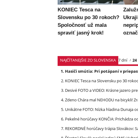
KONIEC Tesca na
Zaluž
Slovensku po 30 rokoch?
Ukraj
Spoločnosť už mala
nepri
spraviť jasný krok!
označ
NAJČÍTANEJŠIE ZO SLOVENSKA
7 dní
24
Hasiči smútia: Pri potápaní v priep
KONIEC Tesca na Slovensku po 30 rokoch
Desivé FOTO a VIDEO: Krásne jazero p
Zdeno Chára mal NEHODU na bicykli! Z
Unikátne FOTO: Nízka hladina Dunaja od
Pekelné horúčavy KONČIA: Prichádza och
REKORDNÉ horúčavy trápia Slovákov: Sa