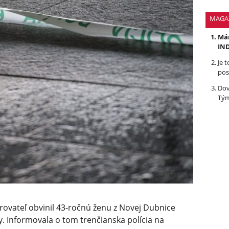
MAGA
Mám
IND
Je 
pos
Dov
Tým
trovateľ obvinil 43-ročnú ženu z Novej Dubnice
y. Informovala o tom trenčianska polícia na