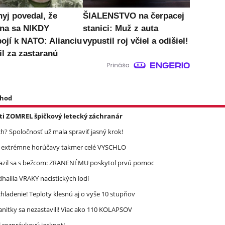
nyj povedal, že
ŠIALENSTVO na čerpacej
ina sa NIKDY
stanici: Muž z auta
pojí k NATO: Alianciu
vypustil roj včiel a odišiel!
il za zastaranú
 hod
asti ZOMREL špičkový letecký záchranár
? Spoločnosť už mala spraviť jasný krok!
re extrémne horúčavy takmer celé VYSCHLO
razil sa s bežcom: ZRANENÉMU poskytol prvú pomoc
halila VRAKY nacistických lodí
ladenie! Teploty klesnú aj o vyše 10 stupňov
nitky sa nezastavili! Viac ako 110 KOLAPSOV