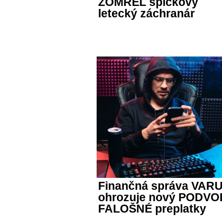
ZOMREL špičkový
letecký záchranár
Finančná správa VARU
ohrozuje nový PODVOD!
FALOŠNÉ preplatky