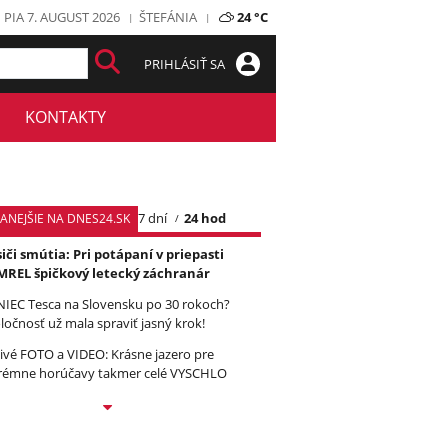
PIA 7. AUGUST 2026
ŠTEFÁNIA
24 °C
PRIHLÁSIŤ SA
KONTAKTY
7 dní
24 hod
TANEJŠIE NA DNES24.SK
iči smútia: Pri potápaní v priepasti
REL špičkový letecký záchranár
IEC Tesca na Slovensku po 30 rokoch?
ločnosť už mala spraviť jasný krok!
ivé FOTO a VIDEO: Krásne jazero pre
rémne horúčavy takmer celé VYSCHLO