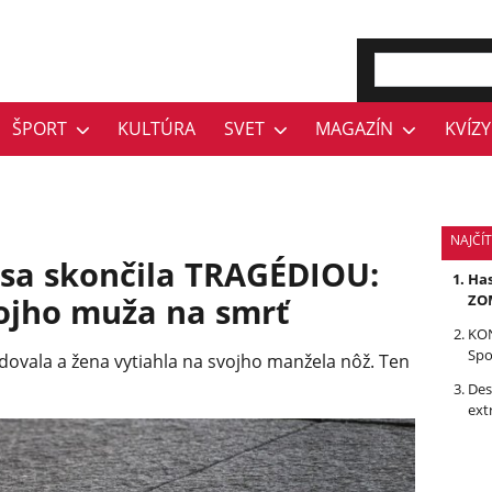
ŠPORT
KULTÚRA
SVET
MAGAZÍN
KVÍZY
NAJČÍ
sa skončila TRAGÉDIOU:
Has
ojho muža na smrť
ZOM
KON
Spo
ovala a žena vytiahla na svojho manžela nôž. Ten
Des
ext