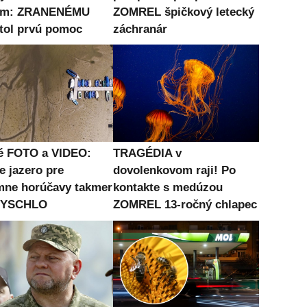
om: ZRANENÉMU
ZOMREL špičkový letecký
tol prvú pomoc
záchranár
é FOTO a VIDEO:
TRAGÉDIA v
e jazero pre
dovolenkovom raji! Po
mne horúčavy takmer
kontakte s medúzou
 VYSCHLO
ZOMREL 13-ročný chlapec