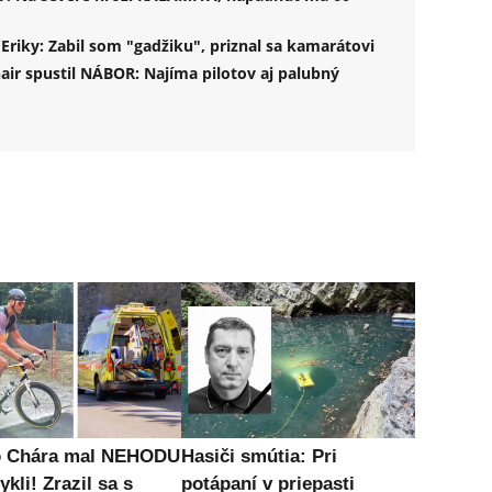
Eriky: Zabil som "gadžiku", priznal sa kamarátovi
nair spustil NÁBOR: Najíma pilotov aj palubný
o Chára mal NEHODU
Hasiči smútia: Pri
ykli! Zrazil sa s
potápaní v priepasti