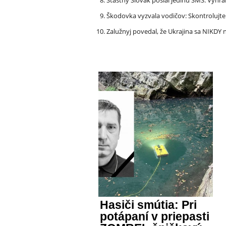
Šťastný Slovák poslal jedinú SMS: Vyhra
Škodovka vyzvala vodičov: Skontrolujt
Zalužnyj povedal, že Ukrajina sa NIKDY n
Hasiči smútia: Pri
potápaní v priepasti