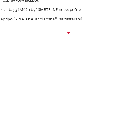
l rozprávkový jackpot!
e si airbagy! Môžu byť SMRTEĽNE nebezpečné
epripojí k NATO: Alianciu označil za zastaranú