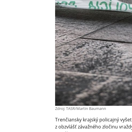
Zdroj: TASR/Martin Baumann
Trenčiansky krajský policajný vyše
z obzvlášť závažného zločinu vražd