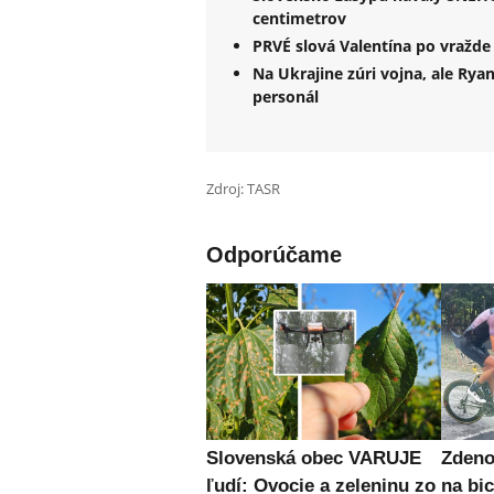
centimetrov
PRVÉ slová Valentína po vražde 
Na Ukrajine zúri vojna, ale Rya
personál
Zdroj: TASR
Odporúčame
Slovenská obec VARUJE
Zden
ľudí: Ovocie a zeleninu zo
na bic