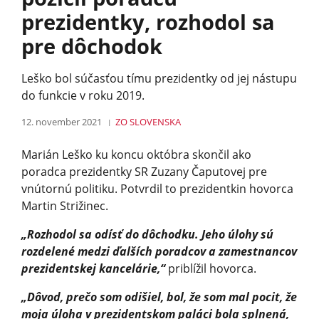
prezidentky, rozhodol sa
pre dôchodok
Leško bol súčasťou tímu prezidentky od jej nástupu
do funkcie v roku 2019.
12. november 2021
ZO SLOVENSKA
Marián Leško ku koncu októbra skončil ako
poradca prezidentky SR Zuzany Čaputovej pre
vnútornú politiku. Potvrdil to prezidentkin hovorca
Martin Strižinec.
„Rozhodol sa odísť do dôchodku. Jeho úlohy sú
rozdelené medzi ďalších poradcov a zamestnancov
prezidentskej kancelárie,“
priblížil hovorca.
„Dôvod, prečo som odišiel, bol, že som mal pocit, že
moja úloha v prezidentskom paláci bola splnená,