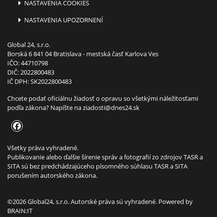
NASTAVENIA COOKIES
NASTAVENIA UPOZORNENÍ
Global 24, s.r.o.
Borská 6 841 04 Bratislava - mestská časť Karlova Ves
IČO: 44710798
DIČ: 2022800483
IČ DPH: SK2022800483
Chcete podať oficiálnu žiadosť o opravu so všetkými náležitosťami
podľa zákona? Napíšte na
ziadosti@dnes24.sk
Všetky práva vyhradené.
Publikovanie alebo ďalšie šírenie správ a fotografií zo zdrojov TASR a
SITA sú bez predchádzajúceho písomného súhlasu TASR a SITA
porušením autorského zákona.
©2026 Global24, s.r.o. Autorské práva sú vyhradené. Powered by
BRAIN:IT