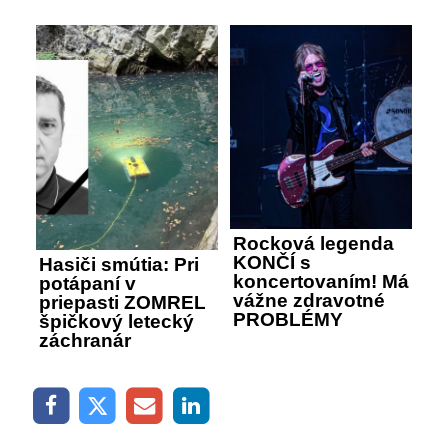
Rocková legenda
KONČÍ s
Hasiči smútia: Pri
koncertovaním! Má
potápaní v
vážne zdravotné
priepasti ZOMREL
PROBLÉMY
špičkový letecký
záchranár