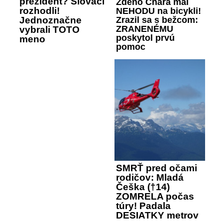
prezident? Slováci
Zdeno Chára mal
rozhodli!
NEHODU na bicykli!
Zrazil sa s bežcom:
Jednoznačne
ZRANENÉMU
vybrali TOTO
poskytol prvú
meno
pomoc
SMRŤ pred očami
rodičov: Mladá
Češka (†14)
ZOMRELA počas
túry! Padala
DESIATKY metrov