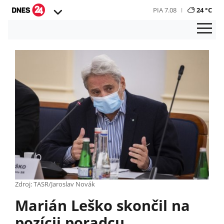
PIA 7.08
24 °C
Zdroj: TASR/Jaroslav Novák
Marián Leško skončil na
pozícii poradcu