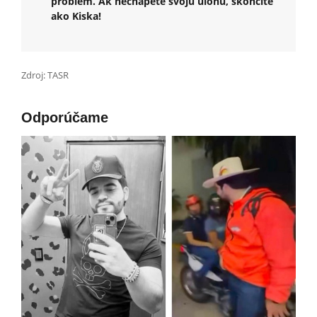
problém. Ak nechápete svoju úlohu, skončíte
ako Kiska!
Zdroj: TASR
Odporúčame