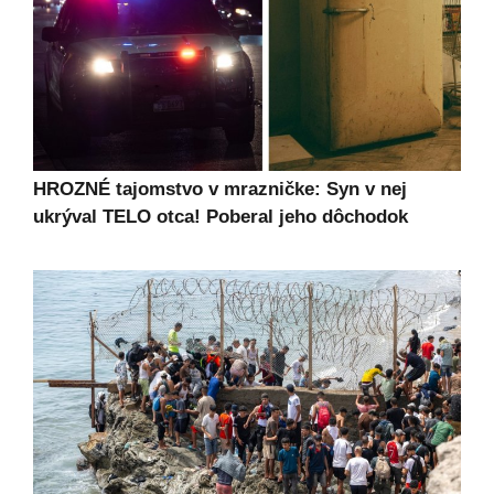
HROZNÉ tajomstvo v mrazničke: Syn v nej
ukrýval TELO otca! Poberal jeho dôchodok