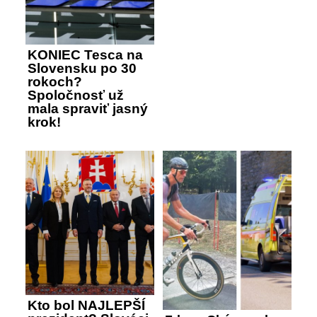
KONIEC Tesca na
Slovensku po 30
rokoch?
Spoločnosť už
mala spraviť jasný
krok!
Kto bol NAJLEPŠÍ