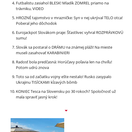
Futbalistu zasiahol BLESK! Mladík ZOMREL priamo na
trávniku, VIDEO
HROZNÉ tajomstvo v mrazničke: Syn v nej ukrýval TELO otca!
Poberal jeho dôchodok
Eurojackpot Slovákom praje: Šťastlivec vyhral ROZPRÁVKOVÚ
sumu!
Slovák sa postaral o DRÁMU na známej pláži! Na mieste
museli zasahovať KARABINIERI
Radosť bola predčasná: Horúčavy poľavia len na chvíľu!
Potom udrú znova
Toto sa od začiatku vojny ešte nestalo! Rusko zasypalo
Ukrajinu TISÍCKAMI kĺzavých bômb
KONIEC Tesca na Slovensku po 30 rokoch? Spoločnosť už
mala spraviť jasný krok!