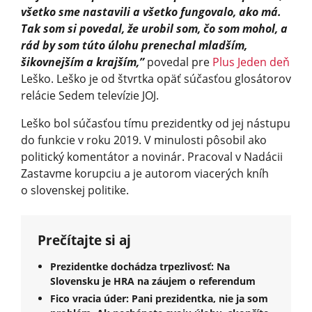
všetko sme nastavili a všetko fungovalo, ako má.
Tak som si povedal, že urobil som, čo som mohol, a
rád by som túto úlohu prenechal mladším,
šikovnejším a krajším,”
povedal pre
Plus Jeden deň
Leško. Leško je od štvrtka opäť súčasťou glosátorov
relácie Sedem televízie JOJ.
Leško bol súčasťou tímu prezidentky od jej nástupu
do funkcie v roku 2019. V minulosti pôsobil ako
politický komentátor a novinár. Pracoval v Nadácii
Zastavme korupciu a je autorom viacerých kníh
o slovenskej politike.
Prečítajte si aj
Prezidentke dochádza trpezlivosť: Na
Slovensku je HRA na záujem o referendum
Fico vracia úder: Pani prezidentka, nie ja som