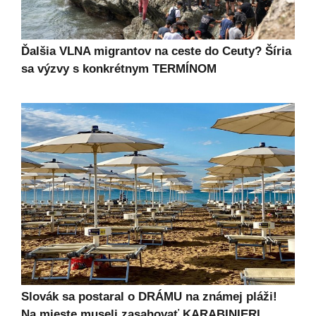
Ďalšia VLNA migrantov na ceste do Ceuty? Šíria
sa výzvy s konkrétnym TERMÍNOM
Slovák sa postaral o DRÁMU na známej pláži!
Na mieste museli zasahovať KARABINIERI