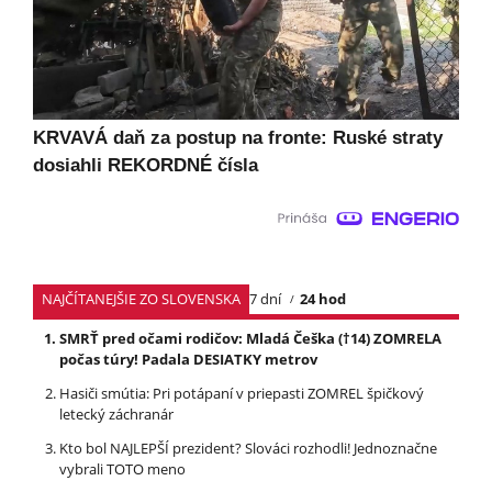
KRVAVÁ daň za postup na fronte: Ruské straty
dosiahli REKORDNÉ čísla
NAJČÍTANEJŠIE ZO SLOVENSKA
7 dní
24 hod
SMRŤ pred očami rodičov: Mladá Češka (†14) ZOMRELA
počas túry! Padala DESIATKY metrov
Hasiči smútia: Pri potápaní v priepasti ZOMREL špičkový
letecký záchranár
Kto bol NAJLEPŠÍ prezident? Slováci rozhodli! Jednoznačne
vybrali TOTO meno