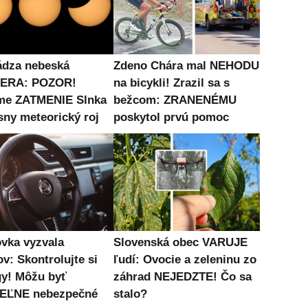
ádza nebeská
Zdeno Chára mal NEHODU
ERA: POZOR!
na bicykli! Zrazil sa s
me ZATMENIE Slnka
bežcom: ZRANENÉMU
sny meteorický roj
poskytol prvú pomoc
vka vyzvala
Slovenská obec VARUJE
v: Skontrolujte si
ľudí: Ovocie a zeleninu zo
gy! Môžu byť
záhrad NEJEDZTE! Čo sa
EĽNE nebezpečné
stalo?