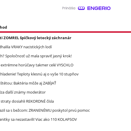
 hod
asti ZOMREL špičkový letecký záchranár
halila VRAKY nacistických lodí
? Spoločnosť už mala spraviť jasný krok!
re extrémne horúčavy takmer celé VYSCHLO
ladenie! Teploty klesnú aj o vyše 10 stupňov
étou: Baktéria môže aj ZABÍJAŤ
dza ďalší známy moderátor
straty dosiahli REKORDNÉ čísla
razil sa s bežcom: ZRANENÉMU poskytol prvú pomoc
nitky sa nezastavili! Viac ako 110 KOLAPSOV