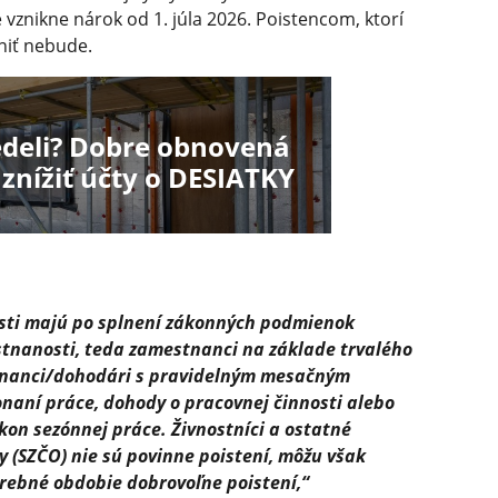
 vznikne nárok od 1. júla 2026. Poistencom, ktorí
niť nebude.
edeli? Dobre obnovená
znížiť účty o DESIATKY
ti majú po splnení zákonných podmienok
tnanosti, teda zamestnanci na základe trvalého
nanci/do­hodári s pravidelným mesačným
naní práce, dohody o pracovnej činnosti alebo
kon sezónnej práce. Živnostníci a ostatné
 (SZČO) nie sú povinne poistení, môžu však
trebné obdobie dobrovoľne poistení,“