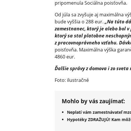
pripomenula Sociálna poisťovňa.
Od júla sa zvyšuje aj maximálna vý
bude vyššia o 288 eur.
„Na túto d
zamestnanec, ktorý je alebo bol 
ktorý sa stal platobne neschopný
z pracovnoprávneho vzťahu. Dávka
poisťovňa. Maximálna výška garanč
4860 eur.
Ďalšie správy z domova i zo sveta
Foto: ilustračné
Mohlo by vás zaujímať:
Neplatí vám zamestnávateľ mzdu
Hypotéky ZDRAŽUJÚ! Kam môžu vy