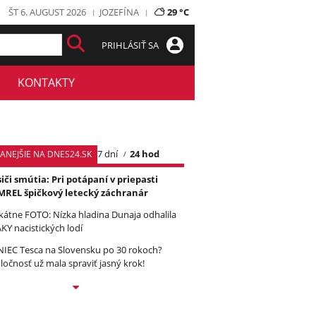
ŠT 6. AUGUST 2026
JOZEFÍNA
29 °C
PRIHLÁSIŤ SA
KONTAKTY
7 dní
24 hod
TANEJŠIE NA DNES24.SK
iči smútia: Pri potápaní v priepasti
REL špičkový letecký záchranár
kátne FOTO: Nízka hladina Dunaja odhalila
KY nacistických lodí
IEC Tesca na Slovensku po 30 rokoch?
ločnosť už mala spraviť jasný krok!