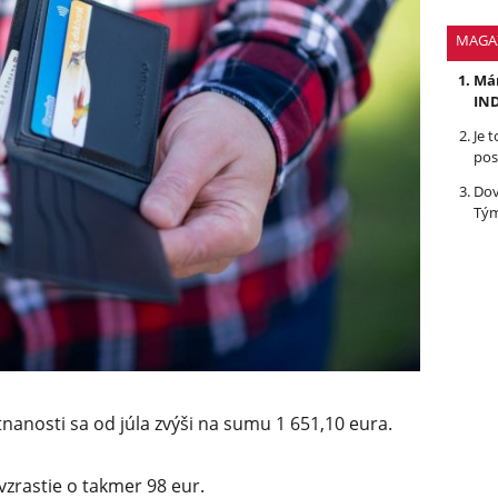
MAGA
Mám
IND
Je 
pos
Dov
Tým
anosti sa od júla zvýši na sumu 1 651,10 eura.
vzrastie o takmer 98 eur.