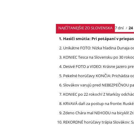
NAJČÍTANEJŠIE ZO SLOVENSKA
7 dní
24
Hasiči smútia: Pri potápaní v priep
Unikátne FOTO: Nízka hladina Dunaja od
KONIEC Tesca na Slovensku po 30 rokoch
Desivé FOTO a VIDEO: Krásne jazero p
Pekelné horúčavy KONČIA: Prichádza och
Slovákov varujú pred NEBEZPEČNOU pašt
KONIEC po 22 rokoch! Z Markízy odchá
KRVAVÁ daň za postup na fronte: Ruské 
Zdeno Chára mal NEHODU na bicykli! Z
REKORDNÉ horúčavy trápia Slovákov: Sa