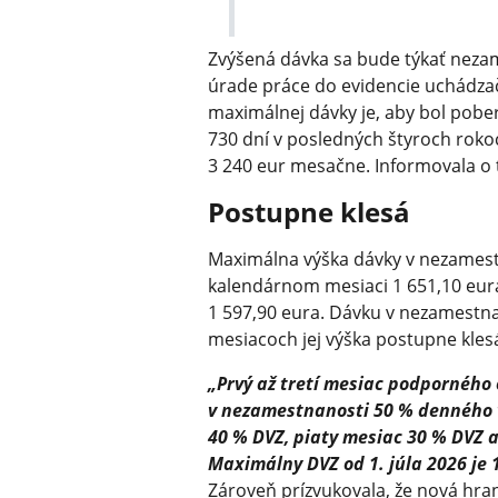
Zvýšená dávka sa bude týkať nezame
úrade práce do evidencie uchádz
maximálnej dávky je, aby bol pobe
730 dní v posledných štyroch rok
3 240 eur mesačne. Informovala o 
Postupne klesá
Maximálna výška dávky v nezamest
kalendárnom mesiaci 1 651,10 eur
1 597,90 eura. Dávku v nezamestna
mesiacoch jej výška postupne kles
„Prvý až tretí mesiac podporného
v nezamestnanosti 50 % denného v
40 % DVZ, piaty mesiac 30 % DVZ 
Maximálny DVZ od 1. júla 2026 je 
Zároveň prízvukovala, že nová hra