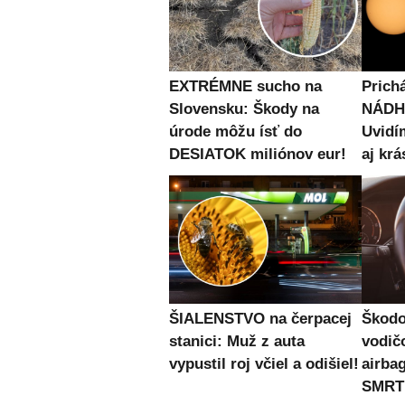
EXTRÉMNE sucho na
Prich
Slovensku: Škody na
NÁDH
úrode môžu ísť do
Uvidí
DESIATOK miliónov eur!
aj krá
ŠIALENSTVO na čerpacej
Škodo
stanici: Muž z auta
vodičo
vypustil roj včiel a odišiel!
airba
SMRT