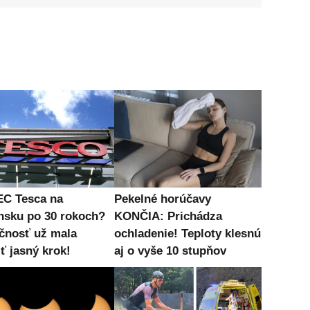
C Tesca na
Pekelné horúčavy
nsku po 30 rokoch?
KONČIA: Prichádza
čnosť už mala
ochladenie! Teploty klesnú
ť jasný krok!
aj o vyše 10 stupňov