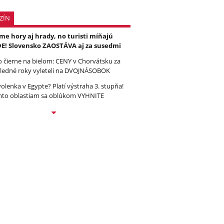
ZÍN
e hory aj hrady, no turisti míňajú
E! Slovensko ZAOSTÁVA aj za susedmi
to čierne na bielom: CENY v Chorvátsku za
ledné roky vyleteli na DVOJNÁSOBOK
olenka v Egypte? Platí výstraha 3. stupňa!
to oblastiam sa oblúkom VYHNITE