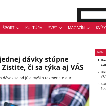
ŠPORT
KULTÚRA
SVET
MAGAZÍN
KVÍZY
NAJČÍ
ednej dávky stúpne
Has
Zistite, či sa týka aj VÁS
ZOM
Uni
VRA
 dávok sa od júla zvýši o takmer sto eur.
KON
Spo