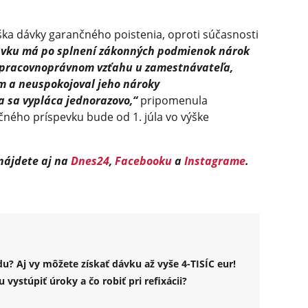
ška dávky garančného poistenia, oproti súčasnosti
ávku má po splnení zákonných podmienok nárok
v pracovnoprávnom vzťahu u zamestnávateľa,
m a neuspokojoval jeho nároky
 sa vypláca jednorazovo,“
pripomenula
ného príspevku bude od 1. júla vo výške
 nájdete aj na
Dnes24
,
Facebooku
a
Instagrame
.
? Aj vy môžete získať dávku až vyše 4-TISÍC eur!
stúpiť úroky a čo robiť pri refixácii?