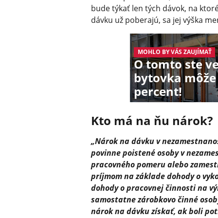
bude týkať len tých dávok, na ktoré
dávku už poberajú, sa jej výška me
MOHLO BY VÁS ZAUJÍMAŤ
O tomto ste v
bytovka môže 
percent!
Kto má na ňu nárok?
„Nárok na dávku v nezamestnanos
povinne poistené osoby v nezames
pracovného pomeru alebo zamest
príjmom na základe dohody o vyko
dohody o pracovnej činnosti na vý
samostatne zárobkovo činné osoby
nárok na dávku získať, ak boli po