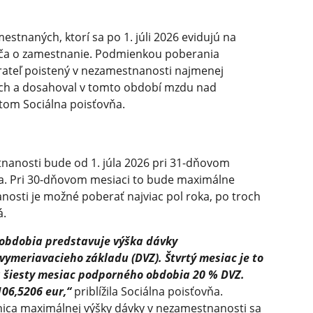
stnaných, ktorí sa po 1. júli 2026 evidujú na
ača o zamestnanie. Podmienkou poberania
rateľ poistený v nezamestnanosti najmenej
och a dosahoval v tomto období mzdu nad
tom Sociálna poisťovňa.
nanosti bude od 1. júla 2026 pri 31-dňovom
a. Pri 30-dňovom mesiaci to bude maximálne
nosti je možné poberať najviac pol roka, po troch
á.
 obdobia predstavuje výška dávky
ymeriavacieho základu (DVZ). Štvrtý mesiac je to
a šiesty mesiac podporného obdobia 20 % DVZ.
106,5206 eur,“
priblížila Sociálna poisťovňa.
nica maximálnej výšky dávky v nezamestnanosti sa