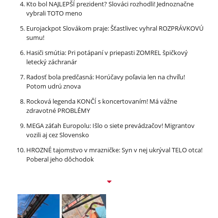
Kto bol NAJLEPŠÍ prezident? Slováci rozhodli! Jednoznačne
vybrali TOTO meno
Eurojackpot Slovákom praje: Šťastlivec vyhral ROZPRÁVKOVÚ
sumu!
Hasiči smútia: Pri potápaní v priepasti ZOMREL špičkový
letecký záchranár
Radosť bola predčasná: Horúčavy poľavia len na chvíľu!
Potom udrú znova
Rocková legenda KONČÍ s koncertovaním! Má vážne
zdravotné PROBLÉMY
MEGA záťah Europolu: Išlo o siete prevádzačov! Migrantov
vozili aj cez Slovensko
HROZNÉ tajomstvo v mrazničke: Syn v nej ukrýval TELO otca!
Poberal jeho dôchodok