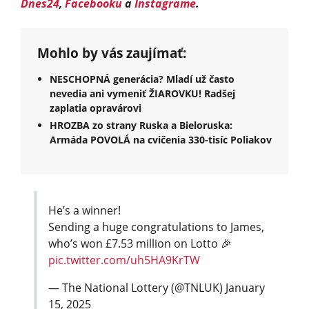
Dnes24
,
Facebooku
a
Instagrame
.
Mohlo by vás zaujímať:
NESCHOPNÁ generácia? Mladí už často
nevedia ani vymeniť ŽIAROVKU! Radšej
zaplatia opravárovi
HROZBA zo strany Ruska a Bieloruska:
Armáda POVOLÁ na cvičenia 330-tisíc Poliakov
He’s a winner!
Sending a huge congratulations to James,
who’s won £7.53 million on Lotto 🎉
pic.twitter.com/uh5HA9KrTW
— The National Lottery (@TNLUK)
January
15, 2025