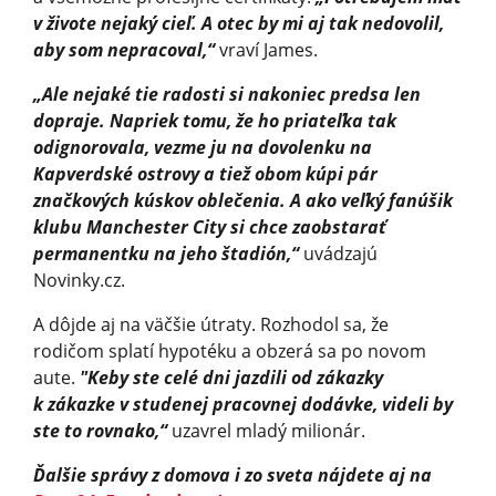
v živote nejaký cieľ. A otec by mi aj tak nedovolil,
aby som nepracoval,“
vraví James.
„Ale nejaké tie radosti si nakoniec predsa len
dopraje. Napriek tomu, že ho priateľka tak
odignorovala, vezme ju na dovolenku na
Kapverdské ostrovy a tiež obom kúpi pár
značkových kúskov oblečenia. A ako veľký fanúšik
klubu Manchester City si chce zaobstarať
permanentku na jeho štadión,“
uvádzajú
Novinky.cz.
A dôjde aj na väčšie útraty. Rozhodol sa, že
rodičom splatí hypotéku a obzerá sa po novom
aute.
"Keby ste celé dni jazdili od zákazky
k zákazke v studenej pracovnej dodávke, videli by
ste to rovnako,“
uzavrel mladý milionár.
Ďalšie správy z domova i zo sveta nájdete aj na