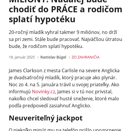
chodiť do PRÁCE a rodičom
splatí hypotéku
20-ročný mladík vyhral takmer 9 miliónov, no drží
sa pri zemi. Stále bude pracovať. Najväčšou útratou
bude, že rodičom splatí hypotéku.
18. január 2025
Rastislav Búgel
ZO ZAHRANIČIA
James Clarkson z mesta Carlisle na severe Anglicka
je dvadsaťročný mladík, ktorý pracuje ako plynár.
Noc zo 4. na 5. januára trávil u svojej priateľky. Ako
informujú
Novinky.cz
, James si v tú noc privstal,
nakoľko chcel sledovať husté sneženie, ktoré malo
podľa predpovedí zasiahnuť Anglicko.
Neuveriteľný jackpot
O niekoľko minút mu na telefón prišlo upozornenie