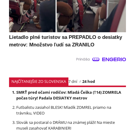
Lietadlo plné turistov sa PREPADLO o desiatky
metrov: Množstvo ľudí sa ZRANILO
NAJČÍTANEJŠIE ZO SLOVENSKA
7 dní
24 hod
SMRŤ pred očami rodičov: Mladá Češka (†14) ZOMRELA
počas túry! Padala DESIATKY metrov
Futbalistu zasiahol BLESK! Mladík ZOMREL priamo na
trávniku, VIDEO
Slovák sa postaral o DRÁMU na známej pláži! Na mieste
museli zasahovať KARABINIERI