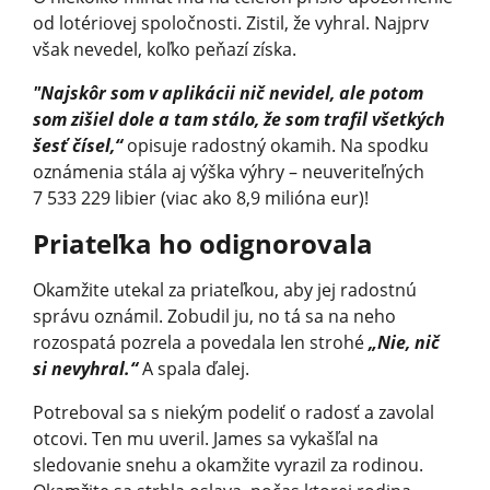
od lotériovej spoločnosti. Zistil, že vyhral. Najprv
však nevedel, koľko peňazí získa.
"Najskôr som v aplikácii nič nevidel, ale potom
som zišiel dole a tam stálo, že som trafil všetkých
šesť čísel,“
opisuje radostný okamih. Na spodku
oznámenia stála aj výška výhry – neuveriteľných
7 533 229 libier (viac ako 8,9 milióna eur)!
Priateľka ho odignorovala
Okamžite utekal za priateľkou, aby jej radostnú
správu oznámil. Zobudil ju, no tá sa na neho
rozospatá pozrela a povedala len strohé
„Nie, nič
si nevyhral.“
A spala ďalej.
Potreboval sa s niekým podeliť o radosť a zavolal
otcovi. Ten mu uveril. James sa vykašľal na
sledovanie snehu a okamžite vyrazil za rodinou.