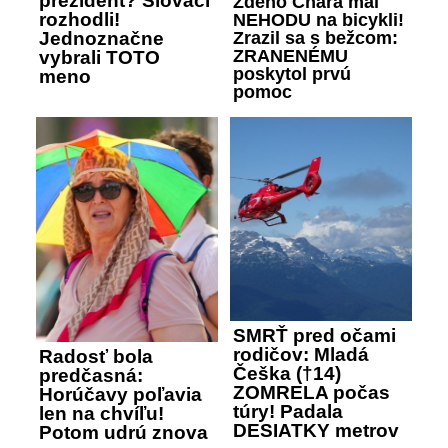
prezident? Slováci
Zdeno Chára mal
rozhodli!
NEHODU na bicykli!
Zrazil sa s bežcom:
Jednoznačne
ZRANENÉMU
vybrali TOTO
poskytol prvú
meno
pomoc
SMRŤ pred očami
rodičov: Mladá
Radosť bola
Češka (†14)
predčasná:
ZOMRELA počas
Horúčavy poľavia
túry! Padala
len na chvíľu!
DESIATKY metrov
Potom udrú znova