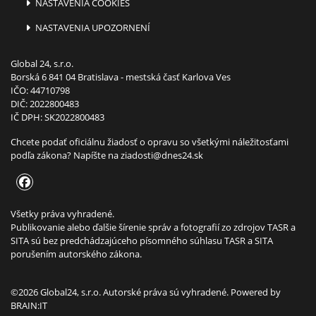
NASTAVENIA COOKIES
NASTAVENIA UPOZORNENÍ
Global 24, s.r.o.
Borská 6 841 04 Bratislava - mestská časť Karlova Ves
IČO: 44710798
DIČ: 2022800483
IČ DPH: SK2022800483
Chcete podať oficiálnu žiadosť o opravu so všetkými náležitosťami
podľa zákona? Napíšte na
ziadosti@dnes24.sk
Všetky práva vyhradené.
Publikovanie alebo ďalšie šírenie správ a fotografií zo zdrojov TASR a
SITA sú bez predchádzajúceho písomného súhlasu TASR a SITA
porušením autorského zákona.
©2026 Global24, s.r.o. Autorské práva sú vyhradené. Powered by
BRAIN:IT