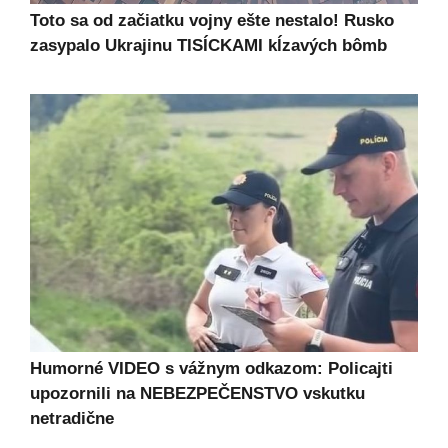
Toto sa od začiatku vojny ešte nestalo! Rusko
zasypalo Ukrajinu TISÍCKAMI kĺzavých bômb
Humorné VIDEO s vážnym odkazom: Policajti
upozornili na NEBEZPEČENSTVO vskutku
netradične