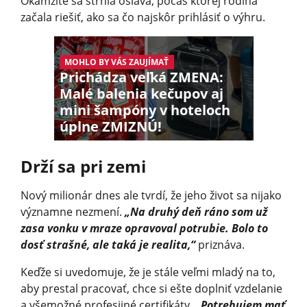
Okamžite sa strhla oslava, počas ktorej rodina
začala riešiť, ako sa čo najskôr prihlásiť o výhru.
MOHLO BY VÁS ZAUJÍMAŤ
Prichádza veľká ZMENA:
Malé balenia kečupov aj
mini šampóny v hoteloch
úplne ZMIZNÚ!
Drží sa pri zemi
Nový milionár dnes ale tvrdí, že jeho život sa nijako
významne nezmení.
„Na druhý deň ráno som už
zasa vonku v mraze opravoval potrubie. Bolo to
dosť strašné, ale taká je realita,“
priznáva.
Keďže si uvedomuje, že je stále veľmi mladý na to,
aby prestal pracovať, chce si ešte doplniť vzdelanie
a všemožné profesijné certifikáty.
„Potrebujem mať