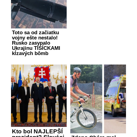
Toto sa od začiatku
vojny ešte nestalo!
Rusko zasypalo
Ukrajinu TISÍCKAMI
kĺzavých bômb
Kto bol NAJLEPŠÍ