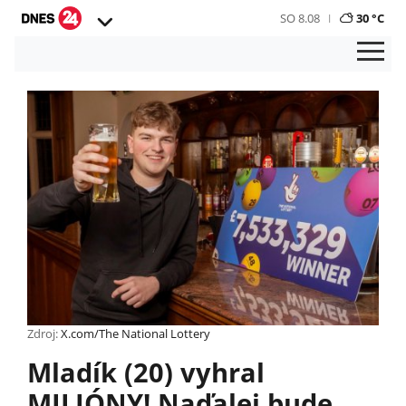
SO 8.08
30 °C
Zdroj:
X.com/The National Lottery
Mladík (20) vyhral
MILIÓNY! Naďalej bude