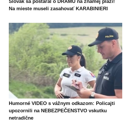
Slovák sa postaral o DRÁMU na známej pláži!
Na mieste museli zasahovať KARABINIERI
Humorné VIDEO s vážnym odkazom: Policajti
upozornili na NEBEZPEČENSTVO vskutku
netradične