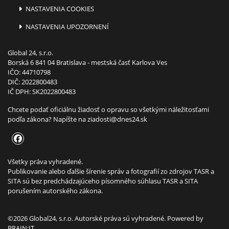
NASTAVENIA COOKIES
NASTAVENIA UPOZORNENÍ
Global 24, s.r.o.
Borská 6 841 04 Bratislava - mestská časť Karlova Ves
IČO: 44710798
DIČ: 2022800483
IČ DPH: SK2022800483
Chcete podať oficiálnu žiadosť o opravu so všetkými náležitosťami
podľa zákona? Napíšte na
ziadosti@dnes24.sk
Všetky práva vyhradené.
Publikovanie alebo ďalšie šírenie správ a fotografií zo zdrojov TASR a
SITA sú bez predchádzajúceho písomného súhlasu TASR a SITA
porušením autorského zákona.
©2026 Global24, s.r.o. Autorské práva sú vyhradené. Powered by
BRAIN:IT