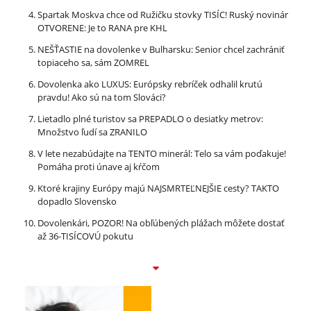
Spartak Moskva chce od Ružičku stovky TISÍC! Ruský novinár
OTVORENE: Je to RANA pre KHL
NEŠŤASTIE na dovolenke v Bulharsku: Senior chcel zachrániť
topiaceho sa, sám ZOMREL
Dovolenka ako LUXUS: Európsky rebríček odhalil krutú
pravdu! Ako sú na tom Slováci?
Lietadlo plné turistov sa PREPADLO o desiatky metrov:
Množstvo ľudí sa ZRANILO
V lete nezabúdajte na TENTO minerál: Telo sa vám poďakuje!
Pomáha proti únave aj kŕčom
Ktoré krajiny Európy majú NAJSMRTEĽNEJŠIE cesty? TAKTO
dopadlo Slovensko
Dovolenkári, POZOR! Na obľúbených plážach môžete dostať
až 36-TISÍCOVÚ pokutu