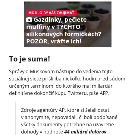
MOHLO BY VÁS ZAUJÍMAŤ
Gazdinky, pečiete
muffiny v TÝCHTO
silikónových formičkách?
POZOR, vráťte ich!
To je suma!
Správy o Muskovom nástupe do vedenia tejto
sociálnej siete prišli iba niekoľko hodín pred súdom
určeným termínom, do ktorého mal miliardár
definitívne dokončiť kúpu Twitteru, píše AFP.
Zdroje agentúry AP, ktoré si želali ostať
v anonymite, nepovedali, či boli podpísané
všetky dokumenty potrebné na uzavretie
dohody v hodnote
44 miliárd dolárov
.