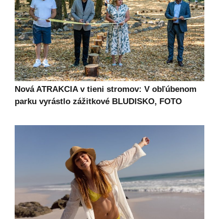
Nová ATRAKCIA v tieni stromov: V obľúbenom
parku vyrástlo zážitkové BLUDISKO, FOTO