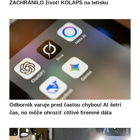
ZACHRÁNILO život! KOLAPS na letisku
Odborník varuje pred častou chybou! AI šetrí
čas, no môže ohroziť citlivé firemné dáta