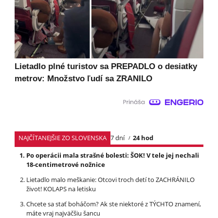
Lietadlo plné turistov sa PREPADLO o desiatky
metrov: Množstvo ľudí sa ZRANILO
NAJČÍTANEJŠIE ZO SLOVENSKA
7 dní
24 hod
Po operácii mala strašné bolesti: ŠOK! V tele jej nechali
18-centimetrové nožnice
Lietadlo malo meškanie: Otcovi troch detí to ZACHRÁNILO
život! KOLAPS na letisku
Chcete sa stať boháčom? Ak ste niektoré z TÝCHTO znamení,
máte vraj najväčšiu šancu