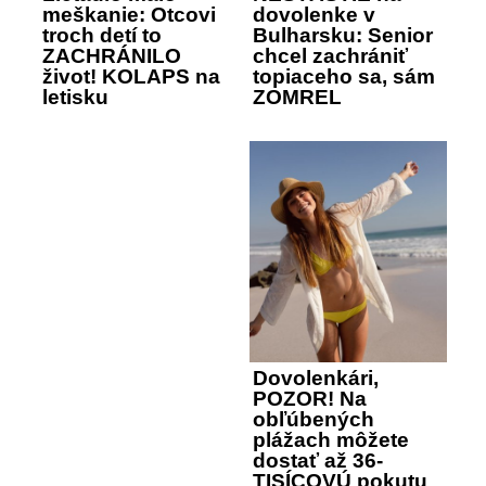
meškanie: Otcovi
dovolenke v
troch detí to
Bulharsku: Senior
ZACHRÁNILO
chcel zachrániť
život! KOLAPS na
topiaceho sa, sám
letisku
ZOMREL
Dovolenkári,
POZOR! Na
obľúbených
plážach môžete
dostať až 36-
TISÍCOVÚ pokutu