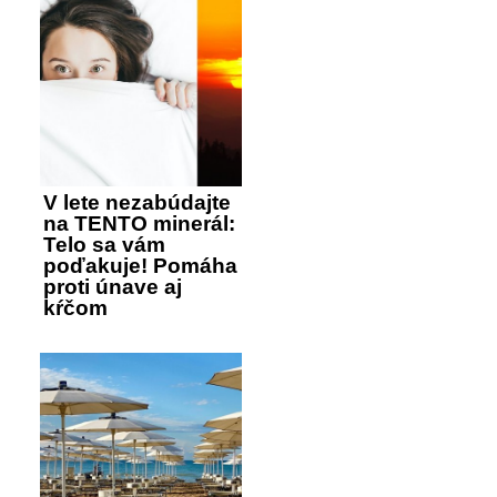
V lete nezabúdajte
na TENTO minerál:
Telo sa vám
poďakuje! Pomáha
proti únave aj
kŕčom