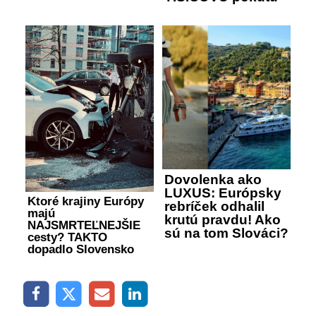
Dovolenka ako
LUXUS: Európsky
Ktoré krajiny Európy
rebríček odhalil
majú
krutú pravdu! Ako
NAJSMRTEĽNEJŠIE
sú na tom Slováci?
cesty? TAKTO
dopadlo Slovensko