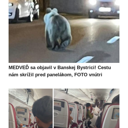
MEDVEĎ sa objavil v Banskej Bystrici! Cestu
nám skrížil pred panelákom, FOTO vnútri