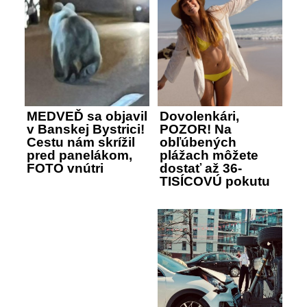
MEDVEĎ sa objavil
Dovolenkári,
v Banskej Bystrici!
POZOR! Na
Cestu nám skrížil
obľúbených
pred panelákom,
plážach môžete
FOTO vnútri
dostať až 36-
TISÍCOVÚ pokutu