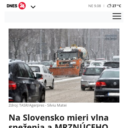
NE 9.08
27 °C
Zdroj: TASR/Agerpres - Silviu Matei
Na Slovensko mieri vlna
sneženia a MRZNÚCEHO