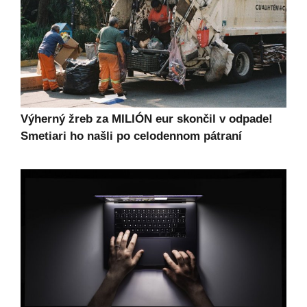
Výherný žreb za MILIÓN eur skončil v odpade!
Smetiari ho našli po celodennom pátraní