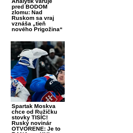
Analytik varuje
pred BODOM
zlomu: Nad
Ruskom sa vraj
vznáša „tieň
nového Prigožina“
Spartak Moskva
chce od Ružičku
stovky TISÍC!
Ruský novinár
OTVORENE: Je to