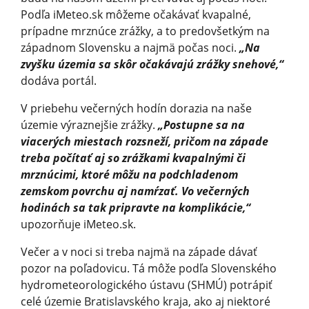
Podľa iMeteo.sk môžeme očakávať kvapalné,
prípadne mrznúce zrážky, a to predovšetkým na
západnom Slovensku a najmä počas noci.
„Na
zvyšku územia sa skôr očakávajú zrážky snehové,“
dodáva portál.
V priebehu večerných hodín dorazia na naše
územie výraznejšie zrážky.
„Postupne sa na
viacerých miestach rozsneží, pričom na západe
treba počítať aj so zrážkami kvapalnými či
mrznúcimi, ktoré môžu na podchladenom
zemskom povrchu aj namŕzať. Vo večerných
hodinách sa tak pripravte na komplikácie,“
upozorňuje iMeteo.sk.
Večer a v noci si treba najmä na západe dávať
pozor na poľadovicu. Tá môže podľa Slovenského
hydrometeorolo­gického ústavu (SHMÚ) potrápiť
celé územie Bratislavského kraja, ako aj niektoré