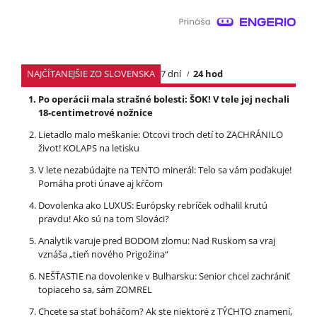
NAJČÍTANEJŠIE ZO SLOVENSKA
7 dní
24 hod
Po operácii mala strašné bolesti: ŠOK! V tele jej nechali
18-centimetrové nožnice
Lietadlo malo meškanie: Otcovi troch detí to ZACHRÁNILO
život! KOLAPS na letisku
V lete nezabúdajte na TENTO minerál: Telo sa vám poďakuje!
Pomáha proti únave aj kŕčom
Dovolenka ako LUXUS: Európsky rebríček odhalil krutú
pravdu! Ako sú na tom Slováci?
Analytik varuje pred BODOM zlomu: Nad Ruskom sa vraj
vznáša „tieň nového Prigožina“
NEŠŤASTIE na dovolenke v Bulharsku: Senior chcel zachrániť
topiaceho sa, sám ZOMREL
Chcete sa stať boháčom? Ak ste niektoré z TÝCHTO znamení,