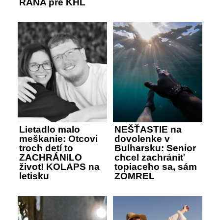
RANA pre KHL
Lietadlo malo
NEŠŤASTIE na
meškanie: Otcovi
dovolenke v
troch detí to
Bulharsku: Senior
ZACHRÁNILO
chcel zachrániť
život! KOLAPS na
topiaceho sa, sám
letisku
ZOMREL