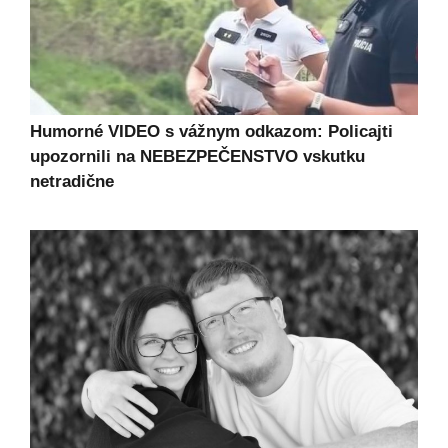
Humorné VIDEO s vážnym odkazom: Policajti
upozornili na NEBEZPEČENSTVO vskutku
netradične