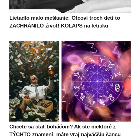
Lietadlo malo meškanie: Otcovi troch detí to
ZACHRÁNILO život! KOLAPS na letisku
Chcete sa stať boháčom? Ak ste niektoré z
TÝCHTO znamení, máte vraj najväčšiu šancu