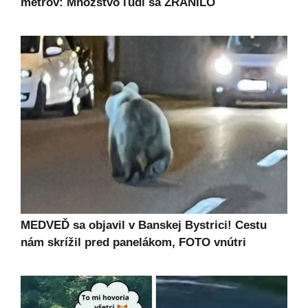
metrov: Množstvo ľudí sa ZRANILO
MEDVEĎ sa objavil v Banskej Bystrici! Cestu
nám skrížil pred panelákom, FOTO vnútri