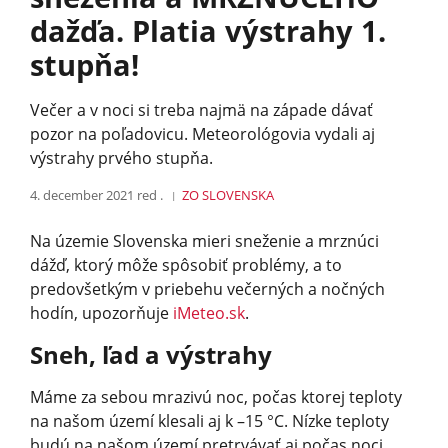
dažďa. Platia výstrahy 1.
stupňa!
Večer a v noci si treba najmä na západe dávať
pozor na poľadovicu. Meteorológovia vydali aj
výstrahy prvého stupňa.
4. december 2021
red .
ZO SLOVENSKA
Na územie Slovenska mieri sneženie a mrznúci
dážď, ktorý môže spôsobiť problémy, a to
predovšetkým v priebehu večerných a nočných
hodín, upozorňuje
iMeteo.sk
.
Sneh, ľad a výstrahy
Máme za sebou mrazivú noc, počas ktorej teploty
na našom území klesali aj k –15 °C. Nízke teploty
budú na našom území pretrvávať aj počas noci.