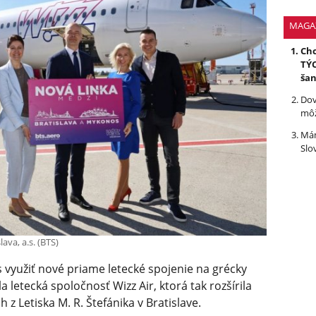
MAGA
Chc
TÝC
ša
Dov
môž
Mám
Slo
lava, a.s. (BTS)
 využiť nové priame letecké spojenie na grécky
 letecká spoločnosť Wizz Air, ktorá tak rozšírila
z Letiska M. R. Štefánika v Bratislave.