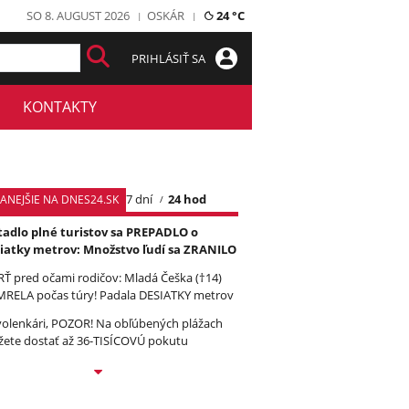
SO 8. AUGUST 2026
OSKÁR
24 °C
PRIHLÁSIŤ SA
KONTAKTY
7 dní
24 hod
TANEJŠIE NA DNES24.SK
tadlo plné turistov sa PREPADLO o
iatky metrov: Množstvo ľudí sa ZRANILO
Ť pred očami rodičov: Mladá Češka (†14)
RELA počas túry! Padala DESIATKY metrov
olenkári, POZOR! Na obľúbených plážach
ete dostať až 36-TISÍCOVÚ pokutu