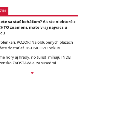
ZÍN
ete sa stať boháčom? Ak ste niektoré z
HTO znamení, máte vraj najväčšiu
ncu
olenkári, POZOR! Na obľúbených plážach
ete dostať až 36-TISÍCOVÚ pokutu
e hory aj hrady, no turisti míňajú INDE!
vensko ZAOSTÁVA aj za susedmi