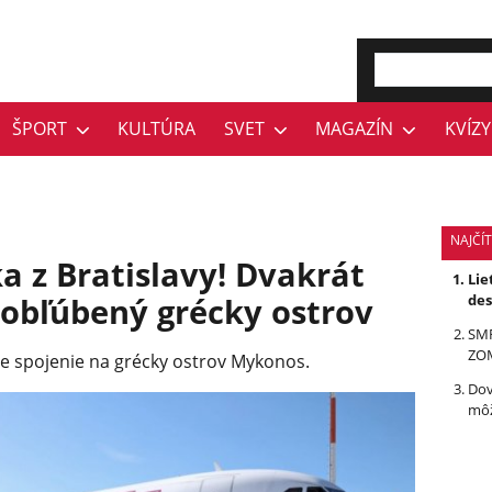
ŠPORT
KULTÚRA
SVET
MAGAZÍN
KVÍZY
NAJČÍ
a z Bratislavy! Dvakrát
Lie
 obľúbený grécky ostrov
des
SMR
ZOM
me spojenie na grécky ostrov Mykonos.
Dov
môž