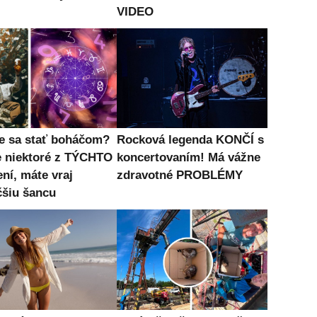
VIDEO
e sa stať boháčom?
Rocková legenda KONČÍ s
e niektoré z TÝCHTO
koncertovaním! Má vážne
ní, máte vraj
zdravotné PROBLÉMY
čšiu šancu