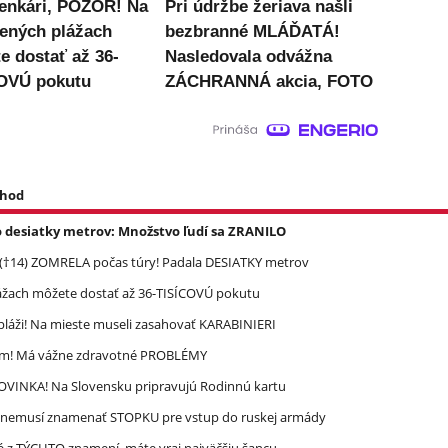
enkári, POZOR! Na
Pri údržbe žeriava našli
ených plážach
bezbranné MLÁĎATÁ!
e dostať až 36-
Nasledovala odvážna
OVÚ pokutu
ZÁCHRANNÁ akcia, FOTO
 hod
o desiatky metrov: Množstvo ľudí sa ZRANILO
 (†14) ZOMRELA počas túry! Padala DESIATKY metrov
ážach môžete dostať až 36-TISÍCOVÚ pokutu
pláži! Na mieste museli zasahovať KARABINIERI
ím! Má vážne zdravotné PROBLÉMY
 NOVINKA! Na Slovensku pripravujú Rodinnú kartu
n nemusí znamenať STOPKU pre vstup do ruskej armády
é z TÝCHTO znamení, máte vraj najväčšiu šancu