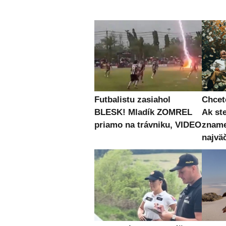
Futbalistu zasiahol
Chcet
BLESK! Mladík ZOMREL
Ak st
priamo na trávniku, VIDEO
zname
najvä