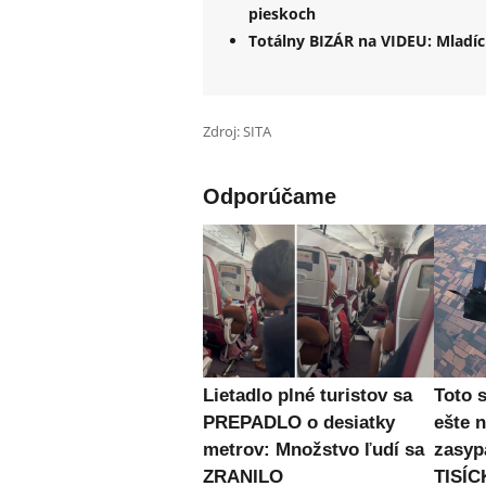
pieskoch
Totálny BIZÁR na VIDEU: Mladíci
Zdroj: SITA
Odporúčame
Lietadlo plné turistov sa
Toto 
PREPADLO o desiatky
ešte 
metrov: Množstvo ľudí sa
zasyp
ZRANILO
TISÍC