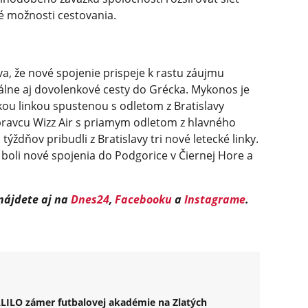
é možnosti cestovania.
a, že nové spojenie prispeje k rastu záujmu
uálne aj dovolenkové cesty do Grécka. Mykonos je
kou linkou spustenou s odletom z Bratislavy
pravcu Wizz Air s priamym odletom z hlavného
ýždňov pribudli z Bratislavy tri nové letecké linky.
oli nové spojenia do Podgorice v Čiernej Hore a
 nájdete aj na
Dnes24
,
Facebooku
a
Instagrame
.
ÁLILO zámer futbalovej akadémie na Zlatých