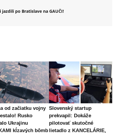
 jazdili po Bratislave na GAUČI!
sa od začiatku vojny
Slovenský startup
nestalo! Rusko
prekvapil: Dokáže
alo Ukrajinu
pilotovať skutočné
KAMI kĺzavých bômb
lietadlo z KANCELÁRIE,