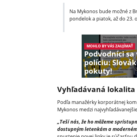
Na Mykonos bude možné z Brat
pondelok a piatok, až do 23. 
MOHLO BY VÁS ZAUJÍMAŤ
Podvodníci sa
políciu: Slov
pokuty!
Vyhľadávaná lokalita
Podľa manažérky korporátnej komun
Mykonos medzi najvyhľadávanejšie 
„Teší nás, že ho môžeme sprístup
dostupným letenkám a modernému
spustenie novej linky je súčasťou 