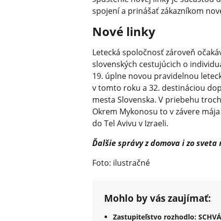
spojení a prinášať zákazníkom nov
Nové linky
Letecká spoločnosť zároveň očakáv
slovenských cestujúcich o individ
19. úplne novou pravidelnou letec
v tomto roku a 32. destináciou do
mesta Slovenska. V priebehu troch t
Okrem Mykonosu to v závere mája b
do Tel Avivu v Izraeli.
Ďalšie správy z domova i zo sveta
Foto: ilustračné
Mohlo by vás zaujímať:
Zastupiteľstvo rozhodlo: SCHV