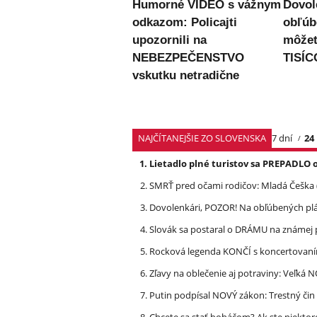
Humorné VIDEO s vážnym
Dovol
odkazom: Policajti
obľúb
upozornili na
môžet
NEBEZPEČENSTVO
TISÍC
vskutku netradične
NAJČÍTANEJŠIE ZO SLOVENSKA
7 dní
24
Lietadlo plné turistov sa PREPADLO 
SMRŤ pred očami rodičov: Mladá Češka
Dovolenkári, POZOR! Na obľúbených pl
Slovák sa postaral o DRÁMU na známej 
Rocková legenda KONČÍ s koncertovan
Zľavy na oblečenie aj potraviny: Veľká
Putin podpísal NOVÝ zákon: Trestný či
Chcete sa stať boháčom? Ak ste niektor