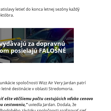
islavy letieť do konca letnej sezóny každý
októbra.
 vydávajú za dopravnú
ákom posielajú FALOŠNÉ
ikácie spoločnosti Wizz Air Very Jardan patrí
letné destinácie v oblasti Stredomoria.
niť ešte väčšiemu počtu cestujúcich vďaka cenovo
 cestovaniu,“
uviedla Jardan. Dodala, že
dlhodobého záväzku spoločnosti rozširovať sieť