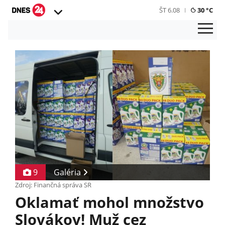
ŠT 6.08
30 °C
9
Galéria
Zdroj: Finančná správa SR
Oklamať mohol množstvo
Slovákov! Muž cez