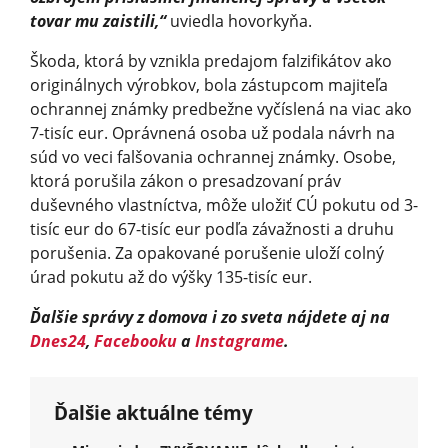
tovar mu zaistili,“
uviedla hovorkyňa.
Škoda, ktorá by vznikla predajom falzifikátov ako
originálnych výrobkov, bola zástupcom majiteľa
ochrannej známky predbežne vyčíslená na viac ako
7-tisíc eur. Oprávnená osoba už podala návrh na
súd vo veci falšovania ochrannej známky. Osobe,
ktorá porušila zákon o presadzovaní práv
duševného vlastníctva, môže uložiť CÚ pokutu od 3-
tisíc eur do 67-tisíc eur podľa závažnosti a druhu
porušenia. Za opakované porušenie uloží colný
úrad pokutu až do výšky 135-tisíc eur.
Ďalšie správy z domova i zo sveta nájdete aj na
Dnes24
,
Facebooku
a
Instagrame
.
Ďalšie aktuálne témy