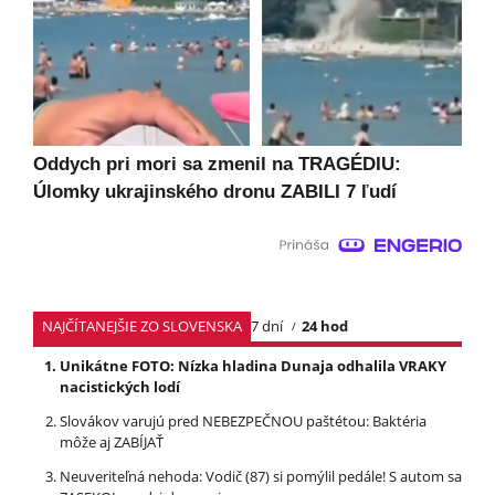
Oddych pri mori sa zmenil na TRAGÉDIU:
Úlomky ukrajinského dronu ZABILI 7 ľudí
NAJČÍTANEJŠIE ZO SLOVENSKA
7 dní
24 hod
Unikátne FOTO: Nízka hladina Dunaja odhalila VRAKY
nacistických lodí
Slovákov varujú pred NEBEZPEČNOU paštétou: Baktéria
môže aj ZABÍJAŤ
Neuveriteľná nehoda: Vodič (87) si pomýlil pedále! S autom sa