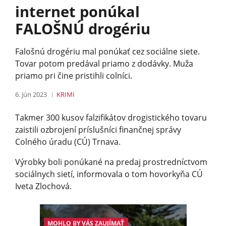
internet ponúkal
FALOŠNÚ drogériu
Falošnú drogériu mal ponúkať cez sociálne siete.
Tovar potom predával priamo z dodávky. Muža
priamo pri čine pristihli colníci.
6. jún 2023
KRIMI
Takmer 300 kusov falzifikátov drogistického tovaru
zaistili ozbrojení príslušníci finančnej správy
Colného úradu (CÚ) Trnava.
Výrobky boli ponúkané na predaj prostredníctvom
sociálnych sietí, informovala o tom hovorkyňa CÚ
Iveta Zlochová.
MOHLO BY VÁS ZAUJÍMAŤ