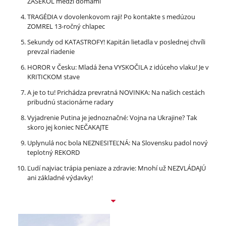
ZASEKOL medzi domami
TRAGÉDIA v dovolenkovom raji! Po kontakte s medúzou
ZOMREL 13-ročný chlapec
Sekundy od KATASTROFY! Kapitán lietadla v poslednej chvíli
prevzal riadenie
HOROR v Česku: Mladá žena VYSKOČILA z idúceho vlaku! Je v
KRITICKOM stave
A je to tu! Prichádza prevratná NOVINKA: Na našich cestách
pribudnú stacionárne radary
Vyjadrenie Putina je jednoznačné: Vojna na Ukrajine? Tak
skoro jej koniec NEČAKAJTE
Uplynulá noc bola NEZNESITEĽNÁ: Na Slovensku padol nový
teplotný REKORD
Ľudí najviac trápia peniaze a zdravie: Mnohí už NEZVLÁDAJÚ
ani základné výdavky!