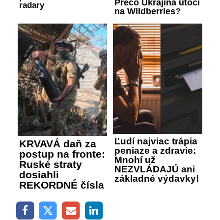
Prečo Ukrajina útočí
radary
na Wildberries?
Ľudí najviac trápia
KRVAVÁ daň za
peniaze a zdravie:
postup na fronte:
Mnohí už
Ruské straty
NEZVLÁDAJÚ ani
dosiahli
základné výdavky!
REKORDNÉ čísla