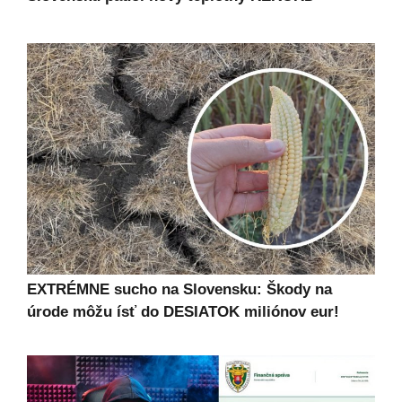
EXTRÉMNE sucho na Slovensku: Škody na
úrode môžu ísť do DESIATOK miliónov eur!