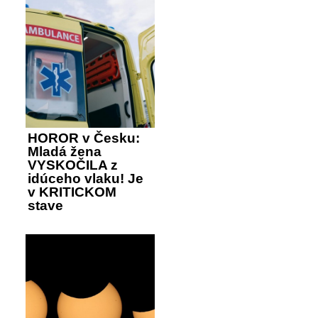
HOROR v Česku:
Mladá žena
VYSKOČILA z
idúceho vlaku! Je
v KRITICKOM
stave