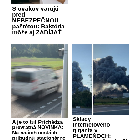
Slovákov varujú
pred
NEBEZPEČNOU
paštétou: Baktéria
môže aj ZABÍJAŤ
Sklady
A je to tu! Prichádza
internetového
prevratná NOVINKA:
giganta v
Na našich cestách
PLAMEŇOCH:
pribudnú stacionárne