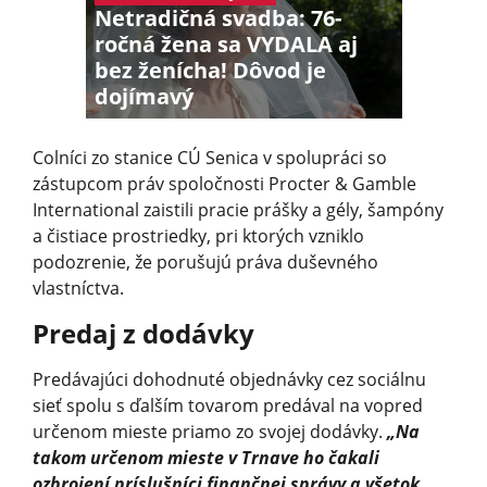
Netradičná svadba: 76-
ročná žena sa VYDALA aj
bez ženícha! Dôvod je
dojímavý
Colníci zo stanice CÚ Senica v spolupráci so
zástupcom práv spoločnosti Procter & Gamble
International zaistili pracie prášky a gély, šampóny
a čistiace prostriedky, pri ktorých vzniklo
podozrenie, že porušujú práva duševného
vlastníctva.
Predaj z dodávky
Predávajúci dohodnuté objednávky cez sociálnu
sieť spolu s ďalším tovarom predával na vopred
určenom mieste priamo zo svojej dodávky.
„Na
takom určenom mieste v Trnave ho čakali
ozbrojení príslušníci finančnej správy a všetok