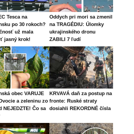
C Tesca na
Oddych pri mori sa zmenil
nsku po 30 rokoch?
na TRAGÉDIU: Úlomky
čnosť už mala
ukrajinského dronu
ť jasný krok!
ZABILI 7 ľudí
nská obec VARUJE
KRVAVÁ daň za postup na
Ovocie a zeleninu zo
fronte: Ruské straty
d NEJEDZTE! Čo sa
dosiahli REKORDNÉ čísla
?