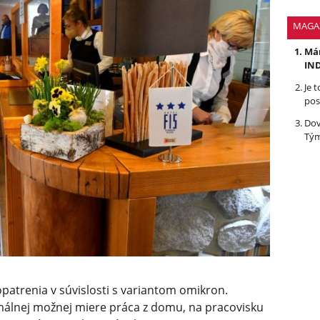
MAGA
Mám
IND
Je 
pos
Dov
Tým
patrenia v súvislosti s variantom omikron.
álnej možnej miere práca z domu, na pracovisku