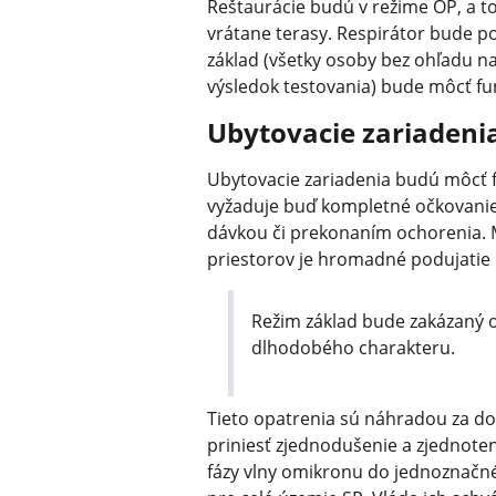
Reštaurácie budú v režime OP, a t
vrátane terasy. Respirátor bude 
základ (všetky osoby bez ohľadu n
výsledok testovania) bude môcť fu
Ubytovacie zariadeni
Ubytovacie zariadenia budú môcť f
vyžaduje buď kompletné očkovanie
dávkou či prekonaním ochorenia. M
priestorov je hromadné podujatie 
Režim základ bude zakázaný 
dlhodobého charakteru.
Tieto opatrenia sú náhradou za d
priniesť zjednodušenie a zjednoten
fázy vlny omikronu do jednoznačné