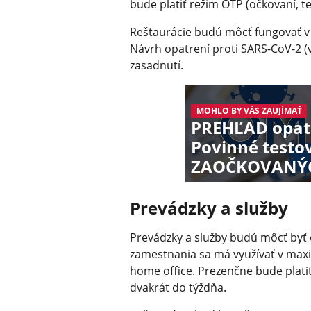
bude platiť režim OTP (očkovaní, t
Reštaurácie budú môcť fungovať v
Návrh opatrení proti SARS-CoV-2 (
zasadnutí.
MOHLO BY VÁS ZAUJÍMAŤ
PREHĽAD opatr
Povinné testov
ZAOČKOVANÝC
Prevádzky a služby
Prevádzky a služby budú môcť byť 
zamestnania sa má využívať v maxi
home office. Prezenčne bude plati
dvakrát do týždňa.