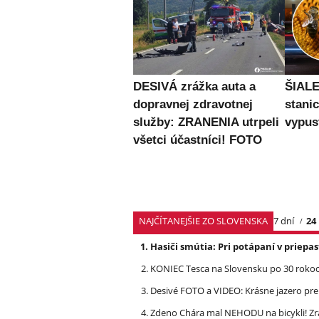
DESIVÁ zrážka auta a
ŠIALE
dopravnej zdravotnej
stanic
služby: ZRANENIA utrpeli
vypust
všetci účastníci! FOTO
NAJČÍTANEJŠIE ZO SLOVENSKA
7 dní
24
Hasiči smútia: Pri potápaní v priep
KONIEC Tesca na Slovensku po 30 rokoch
Desivé FOTO a VIDEO: Krásne jazero p
Zdeno Chára mal NEHODU na bicykli! Z