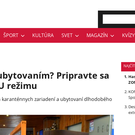
ŠPORT
KULTÚRA
SVET
MAGAZÍN
KVÍZY
NAJČÍ
 ubytovaním? Pripravte sa
Has
U režimu
ZOM
KON
Spo
 karanténnych zariadení a ubytovaní dlhodobého
Des
ext