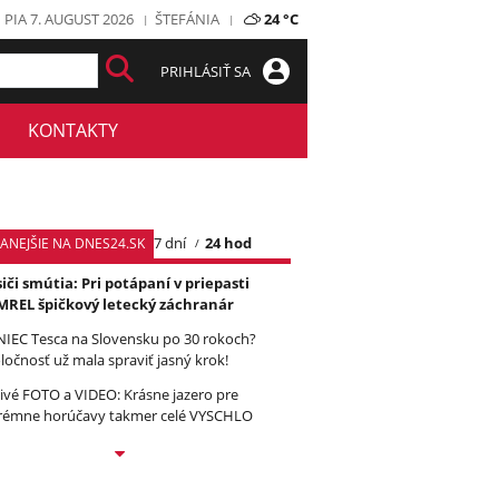
PIA 7. AUGUST 2026
ŠTEFÁNIA
24 °C
PRIHLÁSIŤ SA
KONTAKTY
7 dní
24 hod
TANEJŠIE NA DNES24.SK
iči smútia: Pri potápaní v priepasti
REL špičkový letecký záchranár
IEC Tesca na Slovensku po 30 rokoch?
ločnosť už mala spraviť jasný krok!
ivé FOTO a VIDEO: Krásne jazero pre
rémne horúčavy takmer celé VYSCHLO