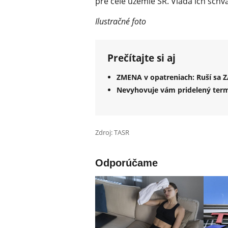
pre celé územie SR. Vláda ich schvá
Ilustračné foto
Prečítajte si aj
ZMENA v opatreniach: Ruší sa 
Nevyhovuje vám pridelený term
Zdroj: TASR
Odporúčame