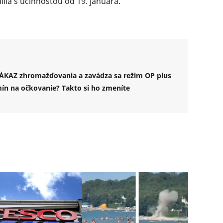
lila s účinnosťou od 19. januára.
ZÁKAZ zhromažďovania a zavádza sa režim OP plus
ín na očkovanie? Takto si ho zmeníte