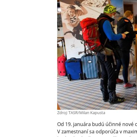
Zdroj: TASR/Milan Kapusta
Od 19. januára budú účinné nové o
V zamestnaní sa odporúča v maxim