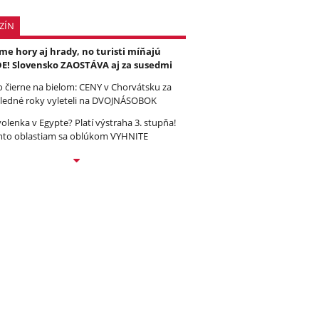
ZÍN
e hory aj hrady, no turisti míňajú
E! Slovensko ZAOSTÁVA aj za susedmi
to čierne na bielom: CENY v Chorvátsku za
ledné roky vyleteli na DVOJNÁSOBOK
olenka v Egypte? Platí výstraha 3. stupňa!
to oblastiam sa oblúkom VYHNITE