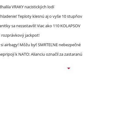
halila VRAKY nacistických lodí
ladenie! Teploty klesnú aj o vyše 10 stupňov
nitky sa nezastavili! Viac ako 110 KOLAPSOV
l rozprávkový jackpot!
e si airbagy! Môžu byť SMRTEĽNE nebezpečné
epripojí k NATO: Alianciu označil za zastaranú