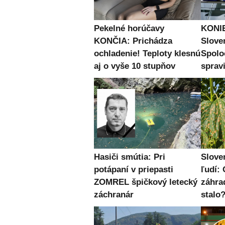
Pekelné horúčavy
KONIE
KONČIA: Prichádza
Slove
ochladenie! Teploty klesnú
Spolo
aj o vyše 10 stupňov
spravi
Hasiči smútia: Pri
Slove
potápaní v priepasti
ľudí: 
ZOMREL špičkový letecký
záhra
záchranár
stalo