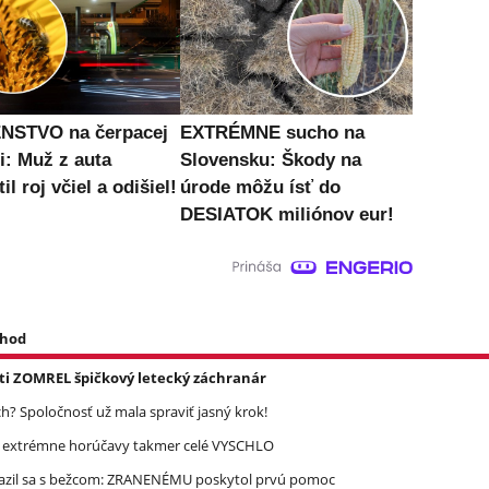
NSTVO na čerpacej
EXTRÉMNE sucho na
i: Muž z auta
Slovensku: Škody na
il roj včiel a odišiel!
úrode môžu ísť do
DESIATOK miliónov eur!
 hod
asti ZOMREL špičkový letecký záchranár
? Spoločnosť už mala spraviť jasný krok!
re extrémne horúčavy takmer celé VYSCHLO
razil sa s bežcom: ZRANENÉMU poskytol prvú pomoc