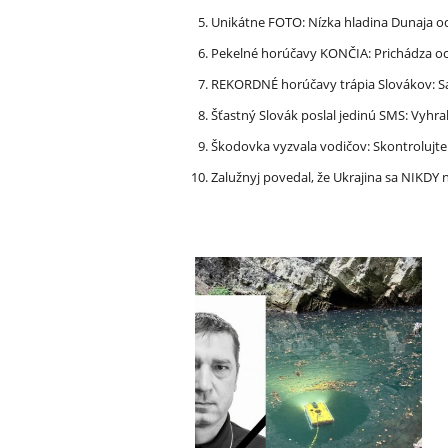
Unikátne FOTO: Nízka hladina Dunaja od
Pekelné horúčavy KONČIA: Prichádza och
REKORDNÉ horúčavy trápia Slovákov: Sa
Šťastný Slovák poslal jedinú SMS: Vyhra
Škodovka vyzvala vodičov: Skontrolujt
Zalužnyj povedal, že Ukrajina sa NIKDY n