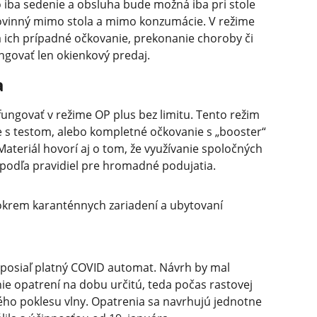
o iba sedenie a obsluha bude možná iba pri stole
povinný mimo stola a mimo konzumácie. V režime
a ich prípadné očkovanie, prekonanie choroby či
ngovať len okienkový predaj.
a
ungovať v režime OP plus bez limitu. Tento režim
 s testom, alebo kompletné očkovanie s „booster“
ateriál hovorí aj o tom, že využívanie spoločných
podľa pravidiel pre hromadné podujatia.
okrem karanténnych zariadení a ubytovaní
oposiaľ platný COVID automat. Návrh by mal
ie opatrení na dobu určitú, teda počas rastovej
ho poklesu vlny. Opatrenia sa navrhujú jednotne