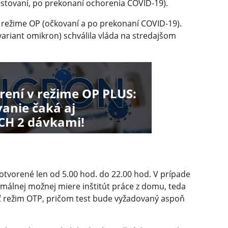
estovaní, po prekonaní ochorenia COVID-19).
 režime OP (očkovaní a po prekonaní COVID-19).
variant omikron) schválila vláda na stredajšom
ení v režime OP PLUS:
anie čaká aj
H 2 dávkami!
otvorené len od 5.00 hod. do 22.00 hod. V prípade
málnej možnej miere inštitút práce z domu, teda
ť režim OTP, pričom test bude vyžadovaný aspoň