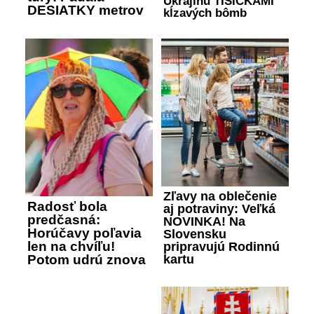
Ukrajinu TISÍCKAMI
DESIATKY metrov
kĺzavých bômb
Zľavy na oblečenie
Radosť bola
aj potraviny: Veľká
predčasná:
NOVINKA! Na
Horúčavy poľavia
Slovensku
len na chvíľu!
pripravujú Rodinnú
Potom udrú znova
kartu