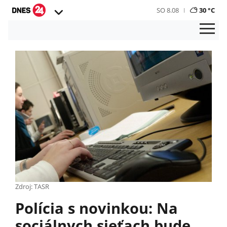
SO 8.08
30 °C
Zdroj: TASR
Polícia s novinkou: Na
sociálnych sieťach bude