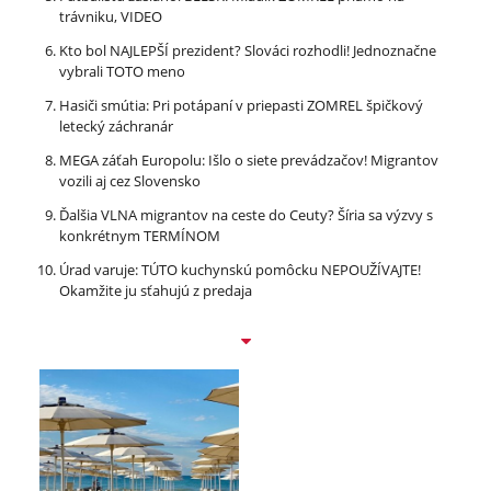
trávniku, VIDEO
Kto bol NAJLEPŠÍ prezident? Slováci rozhodli! Jednoznačne
vybrali TOTO meno
Hasiči smútia: Pri potápaní v priepasti ZOMREL špičkový
letecký záchranár
MEGA záťah Europolu: Išlo o siete prevádzačov! Migrantov
vozili aj cez Slovensko
Ďalšia VLNA migrantov na ceste do Ceuty? Šíria sa výzvy s
konkrétnym TERMÍNOM
Úrad varuje: TÚTO kuchynskú pomôcku NEPOUŽÍVAJTE!
Okamžite ju sťahujú z predaja