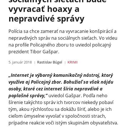
vyvracať hoaxy a
nepravdivé správy
Polícia sa chce zamerať na vyvracanie konšpirácií a
nepravdivých správ na sociálnych sieťach. Vo videu
na profile Policajného zboru to uviedol policajný
prezident Tibor Gašpar.
5. január 2018
Rastislav Búgel
KRIMI
„Internet je výborný komunikačný nástroj, ktorý
využíva aj Policajný zbor. Bohužiaľ sa však nájdu
osoby, ktoré cez internet šíria nepravdivé a
poplašné správy,“
uviedol Gašpar. Podľa neho
šírenie takýchto správ ich tvorcov niekedy pobaví
tým, akou rýchlosťou sa dokážu šíriť, alebo je ich
cieľom úmyselne vyvolať v spoločnosti strach,
prípadne reakcie voči istým skupinám obyvateľstva.