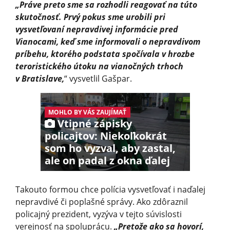
„Práve preto sme sa rozhodli reagovať na túto
skutočnosť. Prvý pokus sme urobili pri
vysvetľovaní nepravdivej informácie pred
Vianocami, keď sme informovali o nepravdivom
príbehu, ktorého podstata spočívala v hrozbe
teroristického útoku na vianočných trhoch
v Bratislave,
“ vysvetlil Gašpar.
MOHLO BY VÁS ZAUJÍMAŤ
Vtipné zápisky
policajtov: Niekoľkokrát
som ho vyzval, aby zastal,
ale on padal z okna ďalej
Takouto formou chce polícia vysvetľovať i naďalej
nepravdivé či poplašné správy. Ako zdôraznil
policajný prezident, vyzýva v tejto súvislosti
verejnosť na spoluprácu.
„Pretože ako sa hovorí,