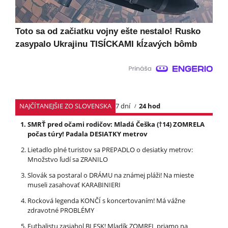
Toto sa od začiatku vojny ešte nestalo! Rusko
zasypalo Ukrajinu TISÍCKAMI kĺzavých bômb
NAJČÍTANEJŠIE ZO SLOVENSKA
7 dní
24 hod
SMRŤ pred očami rodičov: Mladá Češka (†14) ZOMRELA
počas túry! Padala DESIATKY metrov
Lietadlo plné turistov sa PREPADLO o desiatky metrov:
Množstvo ľudí sa ZRANILO
Slovák sa postaral o DRÁMU na známej pláži! Na mieste
museli zasahovať KARABINIERI
Rocková legenda KONČÍ s koncertovaním! Má vážne
zdravotné PROBLÉMY
Futbalistu zasiahol BLESK! Mladík ZOMREL priamo na