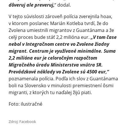
dôveruj ale preveruj,
“ dodal.
V tejto súvislosti zároveň polícia zverejnila hoax,
v ktorom poslanec Marián Kotleba tvrdí, že do
Zvolena umiestnili migrantov z Guantánama a že
celý proces bude stáť 2,2 milióna eur.
„V tom čase
nebol v Integračnom centre vo Zvolene žiadny
migrant. Centrum je využívané minimálne. Suma
2,2 milióna eur je celoročným rozpočtom
Migračného úradu Ministerstva vnútra SR.
Prevádzkové náklady vo Zvolene sú 4500 eur,“
poznamenala polícia. Podľa ich slov z Guantánama
boli na Slovensko v minulosti premiestnení ôsmi
migranti, z ktorých tu naďalej žijú piati.
Foto: ilustračné
Zdroj: Facebook