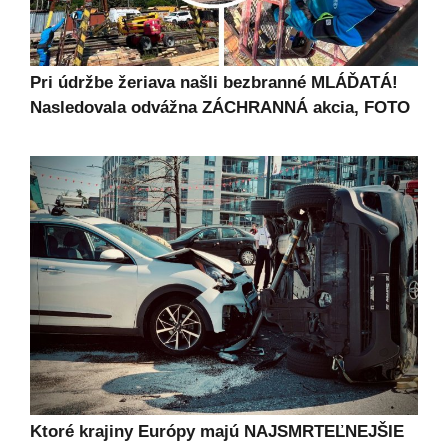
Pri údržbe žeriava našli bezbranné MLÁĎATÁ!
Nasledovala odvážna ZÁCHRANNÁ akcia, FOTO
Ktoré krajiny Európy majú NAJSMRTEĽNEJŠIE