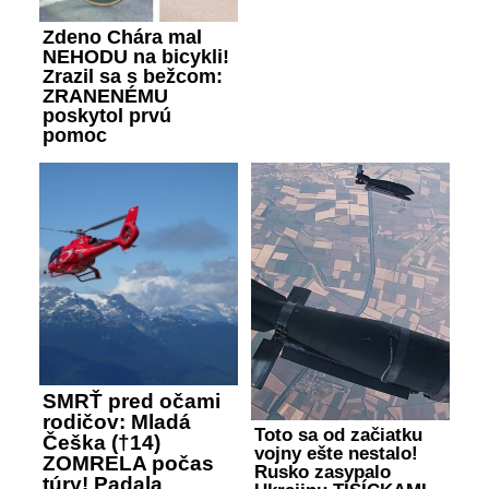
Zdeno Chára mal
NEHODU na bicykli!
Zrazil sa s bežcom:
ZRANENÉMU
poskytol prvú
pomoc
SMRŤ pred očami
rodičov: Mladá
Toto sa od začiatku
Češka (†14)
vojny ešte nestalo!
ZOMRELA počas
Rusko zasypalo
túry! Padala