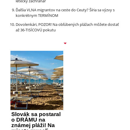
letecký záchranár
Ďalšia VLNA migrantov na ceste do Ceuty? Šíria sa výzvy s
konkrétnym TERMÍNOM
Dovolenkári, POZOR! Na obľúbených plážach môžete dostať
až 36-TISÍCOVÚ pokutu
Slovák sa postaral
o DRÁMU na
známej pláži! Na