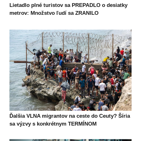
Lietadlo plné turistov sa PREPADLO o desiatky
metrov: Množstvo ľudí sa ZRANILO
Ďalšia VLNA migrantov na ceste do Ceuty? Šíria
sa výzvy s konkrétnym TERMÍNOM