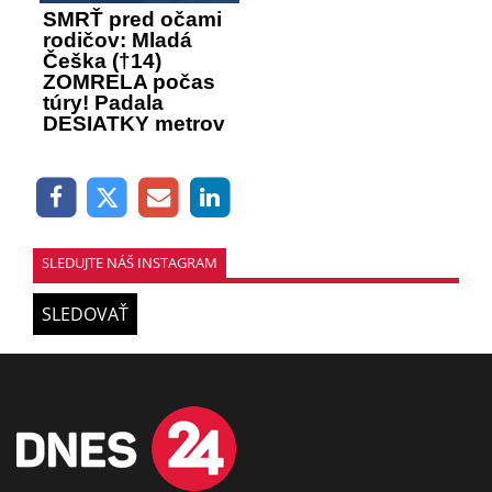
SMRŤ pred očami
rodičov: Mladá
Češka (†14)
ZOMRELA počas
túry! Padala
DESIATKY metrov
SLEDUJTE NÁŠ INSTAGRAM
SLEDOVAŤ