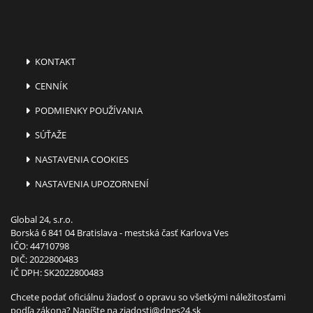
KONTAKT
CENNÍK
PODMIENKY POUŽÍVANIA
SÚŤAŽE
NASTAVENIA COOKIES
NASTAVENIA UPOZORNENÍ
Global 24, s.r.o.
Borská 6 841 04 Bratislava - mestská časť Karlova Ves
IČO: 44710798
DIČ: 2022800483
IČ DPH: SK2022800483
Chcete podať oficiálnu žiadosť o opravu so všetkými náležitosťami
podľa zákona? Napíšte na
ziadosti@dnes24.sk