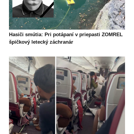
Hasiči smútia: Pri potápaní v priepasti ZOMREL
špičkový letecký záchranár