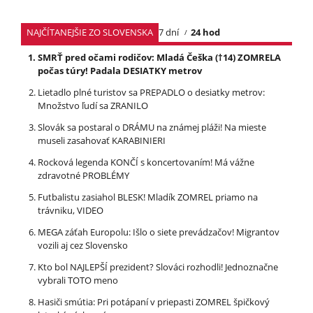
NAJČÍTANEJŠIE ZO SLOVENSKA
7 dní
24 hod
SMRŤ pred očami rodičov: Mladá Češka (†14) ZOMRELA
počas túry! Padala DESIATKY metrov
Lietadlo plné turistov sa PREPADLO o desiatky metrov:
Množstvo ľudí sa ZRANILO
Slovák sa postaral o DRÁMU na známej pláži! Na mieste
museli zasahovať KARABINIERI
Rocková legenda KONČÍ s koncertovaním! Má vážne
zdravotné PROBLÉMY
Futbalistu zasiahol BLESK! Mladík ZOMREL priamo na
trávniku, VIDEO
MEGA záťah Europolu: Išlo o siete prevádzačov! Migrantov
vozili aj cez Slovensko
Kto bol NAJLEPŠÍ prezident? Slováci rozhodli! Jednoznačne
vybrali TOTO meno
Hasiči smútia: Pri potápaní v priepasti ZOMREL špičkový