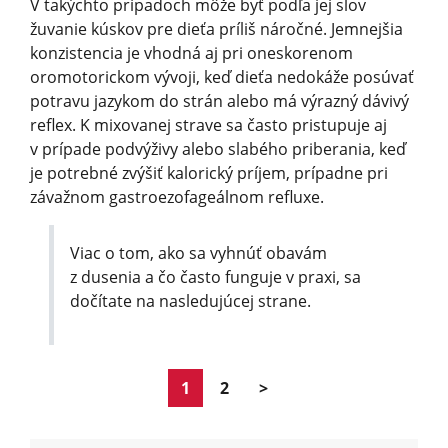
V takýchto prípadoch môže byť podľa jej slov
žuvanie kúskov pre dieťa príliš náročné. Jemnejšia
konzistencia je vhodná aj pri oneskorenom
oromotorickom vývoji, keď dieťa nedokáže posúvať
potravu jazykom do strán alebo má výrazný dávivý
reflex. K mixovanej strave sa často pristupuje aj
v prípade podvýživy alebo slabého priberania, keď
je potrebné zvýšiť kalorický príjem, prípadne pri
závažnom gastroezofageálnom refluxe.
Viac o tom, ako sa vyhnúť obavám
z dusenia a čo často funguje v praxi, sa
dočítate na nasledujúcej strane.
1
2
>