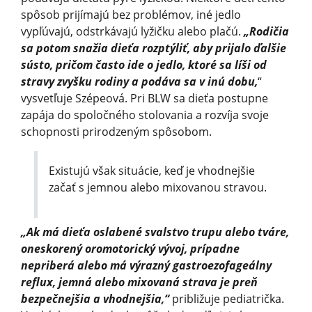
spôsob prijímajú bez problémov, iné jedlo
vypľúvajú, odstrkávajú lyžičku alebo plačú.
„Rodičia
sa potom snažia dieťa rozptýliť, aby prijalo ďalšie
sústo, pričom často ide o jedlo, ktoré sa líši od
stravy zvyšku rodiny a podáva sa v inú dobu,
“
vysvetľuje Szépeová. Pri BLW sa dieťa postupne
zapája do spoločného stolovania a rozvíja svoje
schopnosti prirodzeným spôsobom.
Existujú však situácie, keď je vhodnejšie
začať s jemnou alebo mixovanou stravou.
„Ak má dieťa oslabené svalstvo trupu alebo tváre,
oneskorený oromotorický vývoj, prípadne
nepriberá alebo má výrazný gastroezofageálny
reflux, jemná alebo mixovaná strava je preň
bezpečnejšia a vhodnejšia,“
približuje pediatrička.