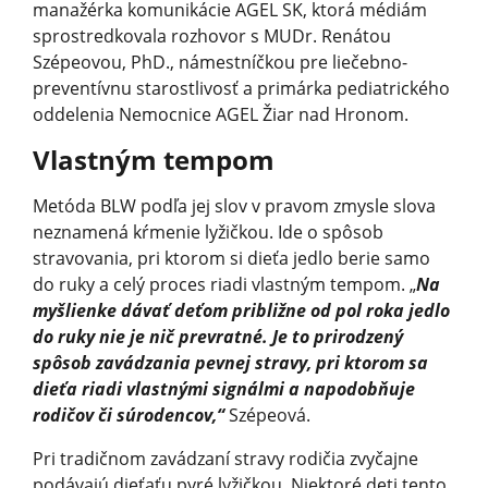
manažérka komunikácie AGEL SK, ktorá médiám
sprostredkovala rozhovor s MUDr. Renátou
Szépeovou, PhD., námestníčkou pre liečebno-
preventívnu starostlivosť a primárka pediatrického
oddelenia Nemocnice AGEL Žiar nad Hronom.
Vlastným tempom
Metóda BLW podľa jej slov v pravom zmysle slova
neznamená kŕmenie lyžičkou. Ide o spôsob
stravovania, pri ktorom si dieťa jedlo berie samo
do ruky a celý proces riadi vlastným tempom. „
Na
myšlienke dávať deťom približne od pol roka jedlo
do ruky nie je nič prevratné. Je to prirodzený
spôsob zavádzania pevnej stravy, pri ktorom sa
dieťa riadi vlastnými signálmi a napodobňuje
rodičov či súrodencov,“
Szépeová.
Pri tradičnom zavádzaní stravy rodičia zvyčajne
podávajú dieťaťu pyré lyžičkou. Niektoré deti tento