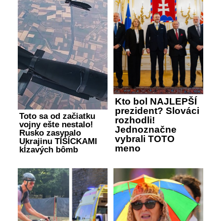
Kto bol NAJLEPŠÍ
prezident? Slováci
Toto sa od začiatku
rozhodli!
vojny ešte nestalo!
Jednoznačne
Rusko zasypalo
vybrali TOTO
Ukrajinu TISÍCKAMI
meno
kĺzavých bômb