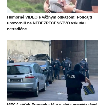
Humorné VIDEO s vážnym odkazom: Policajti
upozornili na NEBEZPEČENSTVO vskutku
netradične
MEGA záťah Europolu: Išlo o siete prevádzačov!