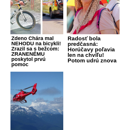
Zdeno Chára mal
Radosť bola
NEHODU na bicykli!
predčasná:
Zrazil sa s bežcom:
Horúčavy poľavia
ZRANENÉMU
len na chvíľu!
poskytol prvú
Potom udrú znova
pomoc