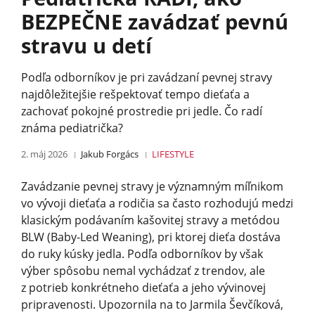
BEZPEČNE zavádzať pevnú
stravu u detí
Podľa odborníkov je pri zavádzaní pevnej stravy
najdôležitejšie rešpektovať tempo dieťaťa a
zachovať pokojné prostredie pri jedle. Čo radí
známa pediatrička?
2. máj 2026
Jakub Forgács
LIFESTYLE
Zavádzanie pevnej stravy je významným míľnikom
vo vývoji dieťaťa a rodičia sa často rozhodujú medzi
klasickým podávaním kašovitej stravy a metódou
BLW (Baby-Led Weaning), pri ktorej dieťa dostáva
do ruky kúsky jedla. Podľa odborníkov by však
výber spôsobu nemal vychádzať z trendov, ale
z potrieb konkrétneho dieťaťa a jeho vývinovej
pripravenosti. Upozornila na to Jarmila Ševčíková,