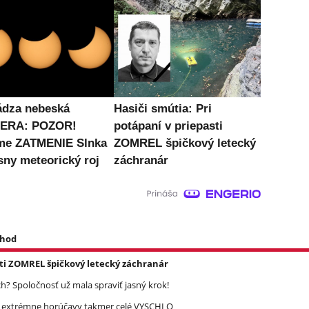
ádza nebeská
Hasiči smútia: Pri
ERA: POZOR!
potápaní v priepasti
me ZATMENIE Slnka
ZOMREL špičkový letecký
sny meteorický roj
záchranár
 hod
asti ZOMREL špičkový letecký záchranár
? Spoločnosť už mala spraviť jasný krok!
re extrémne horúčavy takmer celé VYSCHLO