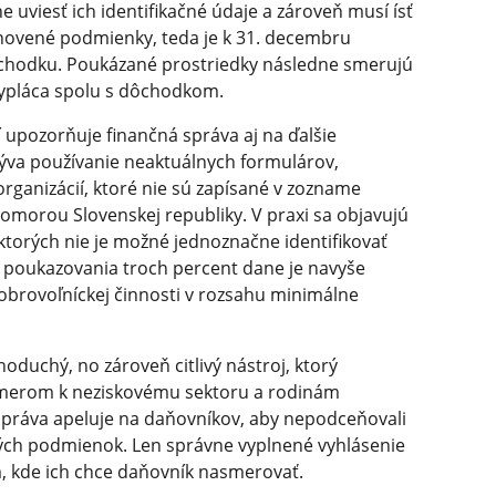
 uviesť ich identifikačné údaje a zároveň musí ísť
novené podmienky, teda je k 31. decembru
chodku. Poukázané prostriedky následne smerujú
 vypláca spolu s dôchodkom.
upozorňuje finančná správa aj na ďalšie
va používanie neaktuálnych formulárov,
rganizácií, ktoré nie sú zapísané v zozname
morou Slovenskej republiky. V praxi sa objavujú
i ktorých nie je možné jednoznačne identifikovať
e poukazovania troch percent dane je navyše
dobrovoľníckej činnosti v rozsahu minimálne
noduchý, no zároveň citlivý nástroj, ktorý
smerom k neziskovému sektoru a rodinám
správa apeluje na daňovníkov, aby nepodceňovali
kých podmienok. Len správne vyplnené vyhlásenie
am, kde ich chce daňovník nasmerovať.