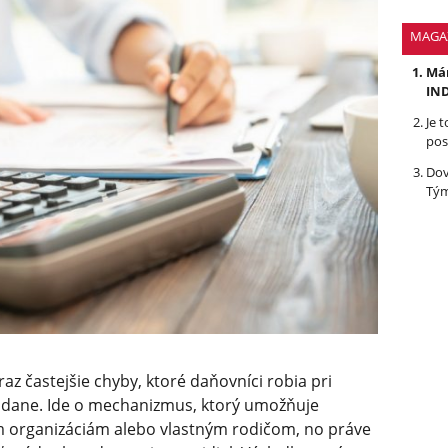
MAGA
Mám
IND
Je 
pos
Dov
Tým
z častejšie chyby, ktoré daňovníci robia pri
j dane. Ide o mechanizmus, ktorý umožňuje
 organizáciám alebo vlastným rodičom, no práve