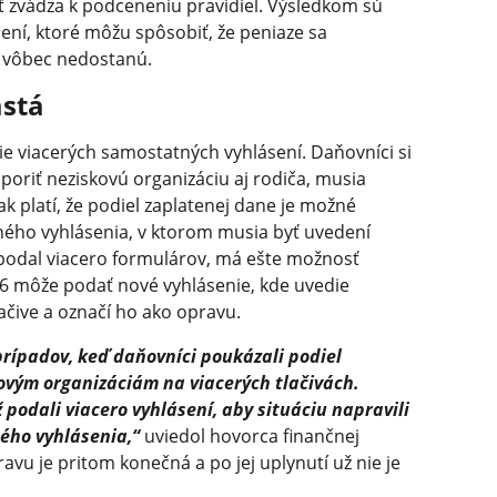
 zvádza k podceneniu pravidiel. Výsledkom sú
ní, ktoré môžu spôsobiť, že peniaze sa
 vôbec nedostanú.
astá
 viacerých samostatných vyhlásení. Daňovníci si
poriť neziskovú organizáciu aj rodiča, musia
ak platí, že podiel zaplatenej dane je možné
ného vyhlásenia, v ktorom musia byť uvedení
k podal viacero formulárov, má ešte možnosť
026 môže podať nové vyhlásenie, kde uvedie
ačive a označí ho ako opravu.
rípadov, keď daňovníci poukázali podiel
ovým organizáciám na viacerých tlačivách.
odali viacero vyhlásení, aby situáciu napravili
ého vyhlásenia,“
uviedol hovorca finančnej
avu je pritom konečná a po jej uplynutí už nie je