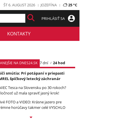
ŠT 6. AUGUST 2026
JOZEFÍNA
25 °C
PRIHLÁSIŤ SA
KONTAKTY
7 dní
24 hod
TANEJŠIE NA DNES24.SK
iči smútia: Pri potápaní v priepasti
REL špičkový letecký záchranár
IEC Tesca na Slovensku po 30 rokoch?
ločnosť už mala spraviť jasný krok!
ivé FOTO a VIDEO: Krásne jazero pre
rémne horúčavy takmer celé VYSCHLO