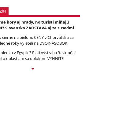
ZÍN
e hory aj hrady, no turisti míňajú
E! Slovensko ZAOSTÁVA aj za susedmi
to čierne na bielom: CENY v Chorvátsku za
ledné roky vyleteli na DVOJNÁSOBOK
olenka v Egypte? Platí výstraha 3. stupňa!
to oblastiam sa oblúkom VYHNITE