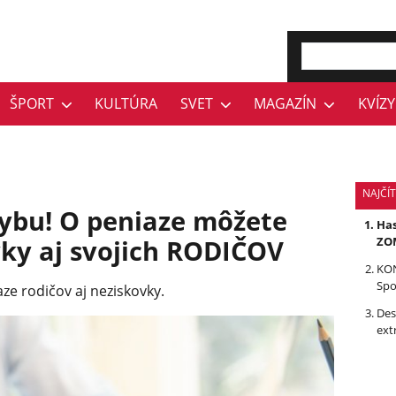
ŠPORT
KULTÚRA
SVET
MAGAZÍN
KVÍZY
NAJČÍ
ybu! O peniaze môžete
Has
vky aj svojich RODIČOV
ZOM
KON
Spo
ze rodičov aj neziskovky.
Des
ext