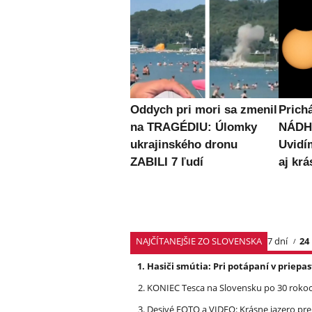
Oddych pri mori sa zmenil
Prich
na TRAGÉDIU: Úlomky
NÁDH
ukrajinského dronu
Uvidí
ZABILI 7 ľudí
aj krá
NAJČÍTANEJŠIE ZO SLOVENSKA
7 dní
24
Hasiči smútia: Pri potápaní v priep
KONIEC Tesca na Slovensku po 30 rokoch
Desivé FOTO a VIDEO: Krásne jazero p