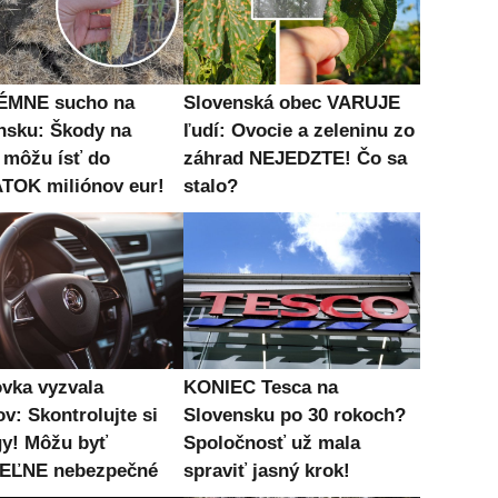
ÉMNE sucho na
Slovenská obec VARUJE
nsku: Škody na
ľudí: Ovocie a zeleninu zo
 môžu ísť do
záhrad NEJEDZTE! Čo sa
TOK miliónov eur!
stalo?
vka vyzvala
KONIEC Tesca na
v: Skontrolujte si
Slovensku po 30 rokoch?
gy! Môžu byť
Spoločnosť už mala
EĽNE nebezpečné
spraviť jasný krok!