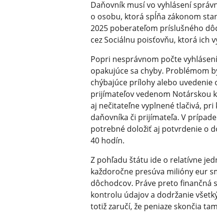
Daňovník musí vo vyhlásení správne
o osobu, ktorá spĺňa zákonom sta
2025 poberateľom príslušného dô
cez Sociálnu poisťovňu, ktorá ich
Popri nesprávnom počte vyhlásení 
opakujúce sa chyby. Problémom bý
chýbajúce prílohy alebo uvedenie o
prijímateľov vedenom Notárskou ko
aj nečitateľne vyplnené tlačivá, pr
daňovníka či prijímateľa. V prípad
potrebné doložiť aj potvrdenie o 
40 hodín.
Z pohľadu štátu ide o relatívne jed
každoročne presúva milióny eur 
dôchodcov. Práve preto finančná 
kontrolu údajov a dodržanie všet
totiž zaručí, že peniaze skončia t