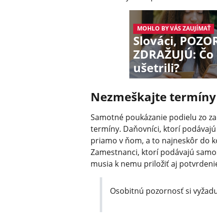
MOHLO BY VÁS ZAUJÍMAŤ
Slováci, POZO
ZDRAŽUJÚ: Čo u
ušetrili?
Nezmeškajte termíny
Samotné poukázanie podielu zo za
termíny. Daňovníci, ktorí podávaj
priamo v ňom, a to najneskôr do k
Zamestnanci, ktorí podávajú samos
musia k nemu priložiť aj potvrdeni
Osobitnú pozornosť si vyžad