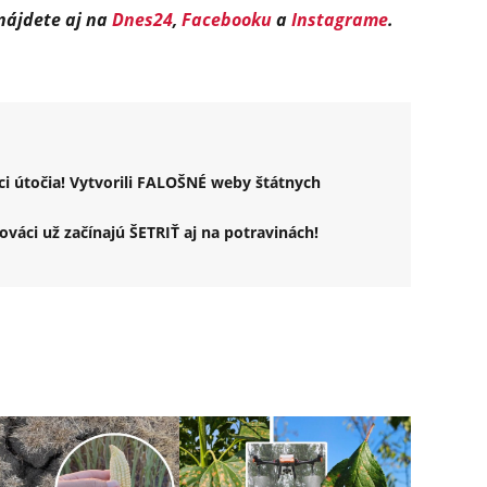
 nájdete aj na
Dnes24
,
Facebooku
a
Instagrame
.
i útočia! Vytvorili FALOŠNÉ weby štátnych
váci už začínajú ŠETRIŤ aj na potravinách!