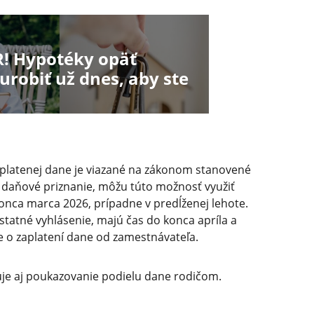
R! Hypotéky opäť
robiť už dnes, aby ste
platenej dane je viazané na zákonom stanovené
ú daňové priznanie, môžu túto možnosť využiť
onca marca 2026, prípadne v predĺženej lehote.
tatné vyhlásenie, majú čas do konca apríla a
e o zaplatení dane od zamestnávateľa.
uje aj poukazovanie podielu dane rodičom.