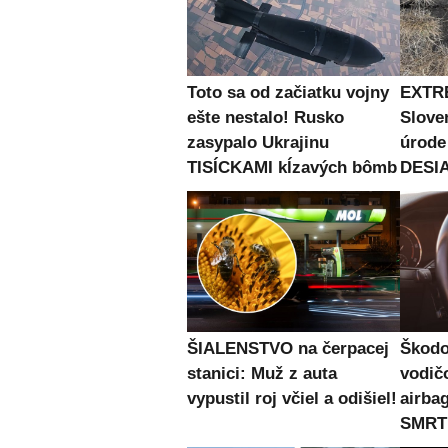
Toto sa od začiatku vojny
EXTR
ešte nestalo! Rusko
Slove
zasypalo Ukrajinu
úrode
TISÍCKAMI kĺzavých bômb
DESIA
ŠIALENSTVO na čerpacej
Škodo
stanici: Muž z auta
vodičo
vypustil roj včiel a odišiel!
airba
SMRT