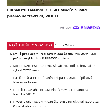
Futbalistu zasiahol BLESK! Mladík ZOMREL
priamo na trávniku, VIDEO
NAJČÍTANEJŠIE ZO SLOVENSKA
7 dní
24 hod
SMRŤ pred očami rodičov: Mladá Češka (†14) ZOMRELA
počas túry! Padala DESIATKY metrov
Kto bol NAJLEPŠÍ prezident? Slováci rozhodli! Jednoznačne
vybrali TOTO meno
Hasiči smútia: Pri potápaní v priepasti ZOMREL špičkový
letecký záchranár
Futbalistu zasiahol BLESK! Mladík ZOMREL priamo na
trávniku, VIDEO
HROZNÉ tajomstvo v mrazničke: Syn v nej ukrýval TELO otca!
Poberal jeho dôchodok