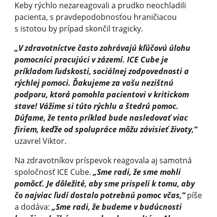
Keby rýchlo nezareagovali a prudko neochladili
pacienta, s pravdepodobnosťou hraničiacou
s istotou by prípad skončil tragicky.
„V zdravotníctve často zohrávajú kľúčovú úlohu
pomocníci pracujúci v zázemí. ICE Cube je
príkladom ľudskosti, sociálnej zodpovednosti a
rýchlej pomoci. Ďakujeme za vašu nezištnú
podporu, ktorá pomohla pacientovi v kritickom
stave! Vážime si túto rýchlu a štedrú pomoc.
Dúfame, že tento príklad bude nasledovať viac
firiem, keďže od spolupráce môžu závisieť životy,“
uzavrel Viktor.
Na zdravotníkov príspevok reagovala aj samotná
spoločnosť ICE Cube.
„Sme radi, že sme mohli
pomôcť. Je dôležité, aby sme prispeli k tomu, aby
čo najviac ľudí dostalo potrebnú pomoc včas,“
píše
a dodáva:
„Sme radi, že budeme v budúcnosti