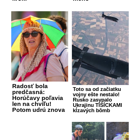
Radosť bola
Toto sa od začiatku
predčasná:
vojny ešte nestalo!
Horúčavy poľavia
Rusko zasypalo
len na chvíľu!
Ukrajinu TISÍCKAMI
Potom udrú znova
kĺzavých bômb