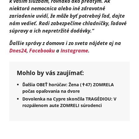
k vašim službám, rovnako ako predtým. Ak
niektorá nemocnica alebo iné zdravotné
zariadenie uvidí, že môže byť potrebný ľad, dajte
nám vedieť. Radi zabezpečíme chladničky, ľadové
súpravy a ich nepretržité dodávky.“
Ďalšie správy z domova i zo sveta nájdete aj na
Dnes24
,
Facebooku
a
Instagrame
.
Mohlo by vás zaujímať:
Ďalšia OBEŤ horúčav: Žena (✝︎47) ZOMRELA
počas opaľovania na dvore
Dovolenka na Cypre skončila TRAGÉDIOU: V
rozpálenom aute ZOMRELI súrodenci