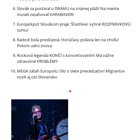
Slovák sa postaral o DRÁMU na známej pláži! Na mieste
museli zasahovať KARABINIERI
Eurojackpot Slovákom praje: Šťastlivec vyhral ROZPRÁVKOVÚ
sumu!
Radosť bola predčasná: Horúčavy poľavia len na chvíľu!
Potom udrú znova
Rocková legenda KONČÍ s koncertovaním! Má vážne
zdravotné PROBLÉMY
MEGA záťah Europolu: Išlo o siete prevádzačov! Migrantov
vozili aj cez Slovensko