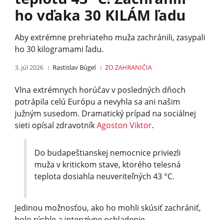
ho vďaka 30 KILÁM ľadu
Aby extrémne prehriateho muža zachránili, zasypali
ho 30 kilogramami ľadu.
3. júl 2026
Rastislav Búgel
ZO ZAHRANIČIA
Vlna extrémnych horúčav v posledných dňoch
potrápila celú Európu a nevyhla sa ani našim
južným susedom. Dramatický prípad na sociálnej
sieti opísal zdravotník
Agoston Viktor
.
Do budapeštianskej nemocnice priviezli
muža v kritickom stave, ktorého telesná
teplota dosiahla neuveriteľných 43 °C.
Jedinou možnosťou, ako ho mohli skúsiť zachrániť,
bolo rýchle a intenzívne ochladenie.