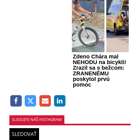
Zdeno Chára mal
NEHODU na bicykli!
Zrazil sa s bežcom:
ZRANENÉMU
poskytol prvú
pomoc
SLEDUJTE NÁŠ INSTAGRAM
SLEDOVAŤ