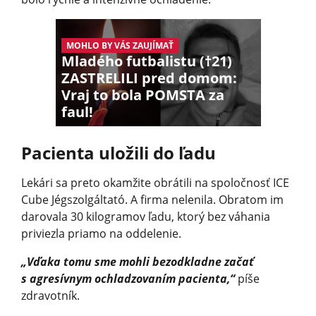
MOHLO BY VÁS ZAUJÍMAŤ
Mladého futbalistu (†21)
ZASTRELILI pred domom:
Vraj to bola POMSTA za
faul!
Pacienta uložili do ľadu
Lekári sa preto okamžite obrátili na spoločnosť ICE
Cube Jégszolgáltató. A firma nelenila. Obratom im
darovala 30 kilogramov ľadu, ktorý bez váhania
priviezla priamo na oddelenie.
„Vďaka tomu sme mohli bezodkladne začať
s agresívnym ochladzovaním pacienta,“
píše
zdravotník.