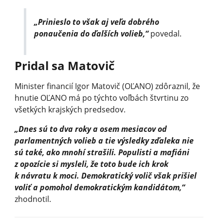
„Prinieslo to však aj veľa dobrého
ponaučenia do ďalších volieb,“
povedal.
Pridal sa Matovič
Minister financií Igor Matovič (OĽANO) zdôraznil, že
hnutie OĽANO má po týchto voľbách štvrtinu zo
všetkých krajských predsedov.
„Dnes sú to dva roky a osem mesiacov od
parlamentných volieb a tie výsledky zďaleka nie
sú také, ako mnohí strašili. Populisti a mafiáni
z opozície si mysleli, že toto bude ich krok
k návratu k moci. Demokratický volič však prišiel
voliť a pomohol demokratickým kandidátom,“
zhodnotil.