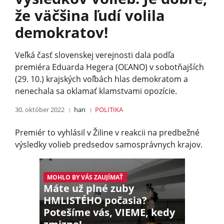
že väčšina ľudí volila
demokratov!
Veľká časť slovenskej verejnosti dala podľa
premiéra Eduarda Hegera (OĽANO) v sobotňajších
(29. 10.) krajských voľbách hlas demokratom a
nenechala sa oklamať klamstvami opozície.
30. október 2022
han
POLITIKA
Premiér to vyhlásil v Žiline v reakcii na predbežné
výsledky volieb predsedov samosprávnych krajov.
MOHLO BY VÁS ZAUJÍMAŤ
Máte už plné zuby
HMLISTÉHO počasia?
Potešíme vás, VIEME, kedy