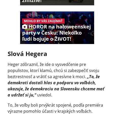
zmizne!
MOHLO BY VÁS ZAUJÍMAŤ
HOROR na haloweenskej
párty v Česku: Niekoľko
ľudí bojuje o ŽIVOT!
Slová Hegera
Heger zdôraznil, že ide o vysvedčenie pre
populistov, ktorí klamú, chcú si zabezpečiť svoju
beztrestnosť a vrátiť sa agresívne k moci.
„To, že
demokrati dostali hlas a podporu vo voľbách,
ukazuje, že demokraciu na Slovensku chceme mať
a udržať si ju,“
uviedol.
To, že voľby boli prvýkrát spojené, podľa premiéra
výrazne pomohlo účasti v krajských voľbách.