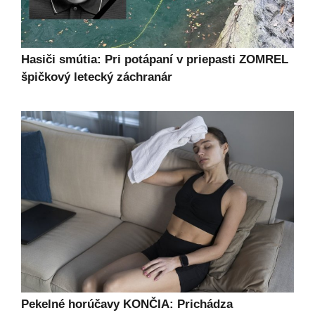
Hasiči smútia: Pri potápaní v priepasti ZOMREL
špičkový letecký záchranár
Pekelné horúčavy KONČIA: Prichádza