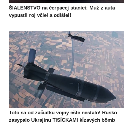
ŠIALENSTVO na čerpacej stanici: Muž z auta
vypustil roj včiel a odišiel!
Toto sa od začiatku vojny ešte nestalo! Rusko
zasypalo Ukrajinu TISÍCKAMI kĺzavých bômb