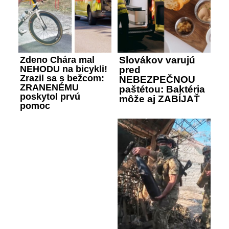
Zdeno Chára mal
Slovákov varujú
NEHODU na bicykli!
pred
Zrazil sa s bežcom:
NEBEZPEČNOU
ZRANENÉMU
paštétou: Baktéria
poskytol prvú
môže aj ZABÍJAŤ
pomoc