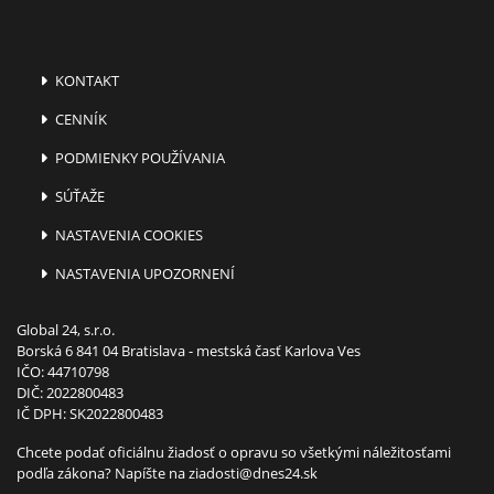
KONTAKT
CENNÍK
PODMIENKY POUŽÍVANIA
SÚŤAŽE
NASTAVENIA COOKIES
NASTAVENIA UPOZORNENÍ
Global 24, s.r.o.
Borská 6 841 04 Bratislava - mestská časť Karlova Ves
IČO: 44710798
DIČ: 2022800483
IČ DPH: SK2022800483
Chcete podať oficiálnu žiadosť o opravu so všetkými náležitosťami
podľa zákona? Napíšte na
ziadosti@dnes24.sk