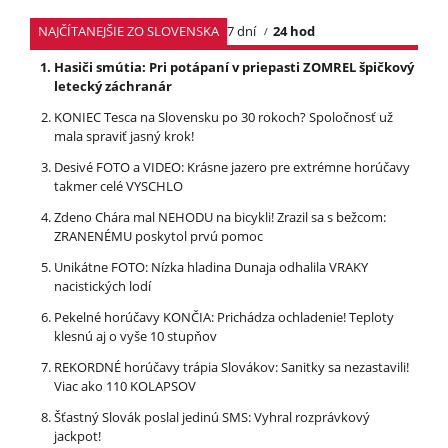
NAJČÍTANEJŠIE ZO SLOVENSKA
7 dní
24 hod
Hasiči smútia: Pri potápaní v priepasti ZOMREL špičkový
letecký záchranár
KONIEC Tesca na Slovensku po 30 rokoch? Spoločnosť už
mala spraviť jasný krok!
Desivé FOTO a VIDEO: Krásne jazero pre extrémne horúčavy
takmer celé VYSCHLO
Zdeno Chára mal NEHODU na bicykli! Zrazil sa s bežcom:
ZRANENÉMU poskytol prvú pomoc
Unikátne FOTO: Nízka hladina Dunaja odhalila VRAKY
nacistických lodí
Pekelné horúčavy KONČIA: Prichádza ochladenie! Teploty
klesnú aj o vyše 10 stupňov
REKORDNÉ horúčavy trápia Slovákov: Sanitky sa nezastavili!
Viac ako 110 KOLAPSOV
Šťastný Slovák poslal jedinú SMS: Vyhral rozprávkový
jackpot!