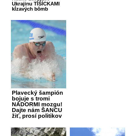
Ukrajinu TISÍCKAMI
kĺzavých bômb
Plavecký šampión
bojuje s tromi
NÁDORMI mozgu!
Dajte nám ŠANCU
žiť, prosí politikov