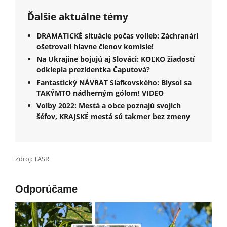
Ďalšie aktuálne témy
DRAMATICKÉ situácie počas volieb: Záchranári
ošetrovali hlavne členov komisie!
Na Ukrajine bojujú aj Slováci: KOĽKO žiadostí
odklepla prezidentka Čaputová?
Fantastický NÁVRAT Slafkovského: Blysol sa
TAKÝMTO nádherným gólom! VIDEO
Voľby 2022: Mestá a obce poznajú svojich
šéfov, KRAJSKÉ mestá sú takmer bez zmeny
Zdroj: TASR
Odporúčame