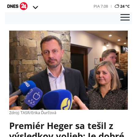
PIA 7.08
24 °C
Zdroj: TASR/Erika Ďurčová
Premiér Heger sa tešil z
výsledkov volieb: Je dobré,