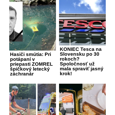
KONIEC Tesca na
Slovensku po 30
Hasiči smútia: Pri
rokoch?
potápaní v
Spoločnosť už
priepasti ZOMREL
mala spraviť jasný
špičkový letecký
krok!
záchranár