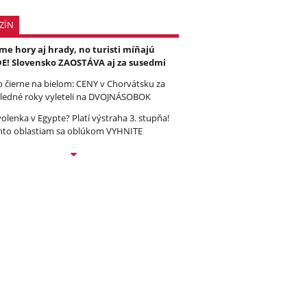
ZÍN
e hory aj hrady, no turisti míňajú
E! Slovensko ZAOSTÁVA aj za susedmi
to čierne na bielom: CENY v Chorvátsku za
ledné roky vyleteli na DVOJNÁSOBOK
olenka v Egypte? Platí výstraha 3. stupňa!
to oblastiam sa oblúkom VYHNITE