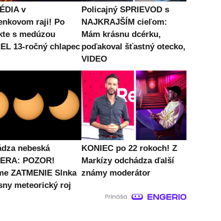
ÉDIA v
Policajný SPRIEVOD s
enkovom raji! Po
NAJKRAJŠÍM cieľom:
kte s medúzou
Mám krásnu dcérku,
L 13-ročný chlapec
poďakoval šťastný otecko,
VIDEO
ádza nebeská
KONIEC po 22 rokoch! Z
ERA: POZOR!
Markízy odchádza ďalší
me ZATMENIE Slnka
známy moderátor
sny meteorický roj