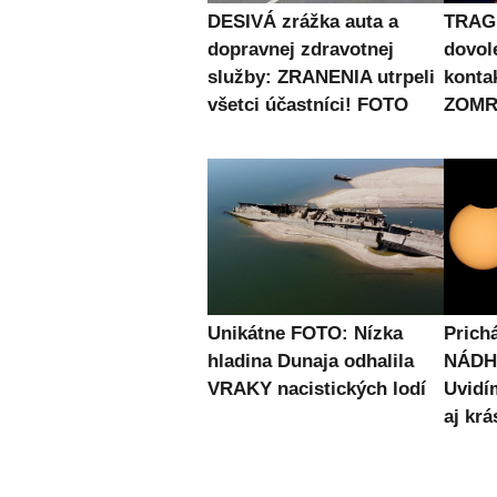
DESIVÁ zrážka auta a
TRAG
dopravnej zdravotnej
dovol
služby: ZRANENIA utrpeli
konta
všetci účastníci! FOTO
ZOMRE
Unikátne FOTO: Nízka
Prich
hladina Dunaja odhalila
NÁDH
VRAKY nacistických lodí
Uvidí
aj krá