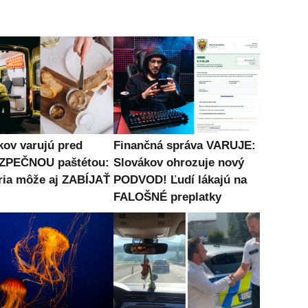
kov varujú pred
Finančná správa VARUJE:
ZPEČNOU paštétou:
Slovákov ohrozuje nový
ria môže aj ZABÍJAŤ
PODVOD! Ľudí lákajú na
FALOŠNÉ preplatky