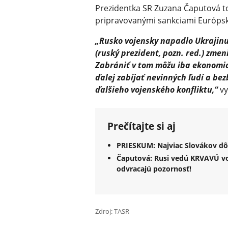
Prezidentka SR Zuzana Čaputová to 
pripravovanými sankciami Európske
„Rusko vojensky napadlo Ukrajinu,
(ruský prezident, pozn. red.) zme
Zabrániť v tom môžu iba ekonomic
ďalej zabíjať nevinných ľudí a be
ďalšieho vojenského konfliktu,“
vy
Prečítajte si aj
PRIESKUM: Najviac Slovákov dôv
Čaputová: Rusi vedú KRVAVÚ voj
odvracajú pozornosť!
Zdroj: TASR