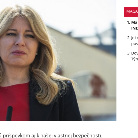
MAGA
Mám
IND
Je 
pos
Dov
Tým
 príspevkom aj k našej vlastnej bezpečnosti.