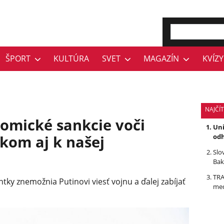
ŠPORT
KULTÚRA
SVET
MAGAZÍN
KVÍZY
NAJČÍ
omické sankcie voči
Uni
kom aj k našej
odh
Slo
Bak
TRA
ky znemožnia Putinovi viesť vojnu a ďalej zabíjať
med