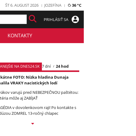
ŠT 6. AUGUST 2026
JOZEFÍNA
36 °C
PRIHLÁSIŤ SA
KONTAKTY
7 dní
24 hod
TANEJŠIE NA DNES24.SK
kátne FOTO: Nízka hladina Dunaja
alila VRAKY nacistických lodí
vákov varujú pred NEBEZPEČNOU paštétou:
téria môže aj ZABÍJAŤ
GÉDIA v dovolenkovom raji! Po kontakte s
úzou ZOMREL 13-ročný chlapec