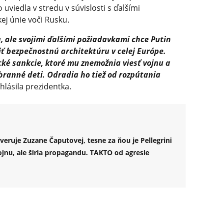
uviedla v stredu v súvislosti s ďalšími
j únie voči Rusku.
 ale svojimi ďalšími požiadavkami chce Putin
niť bezpečnostnú architektúru v celej Európe.
ké sankcie, ktoré mu znemožnia viesť vojnu a
zbranné deti. Odradia ho tiež od rozpútania
hlásila prezidentka.
eruje Zuzane Čaputovej, tesne za ňou je Pellegrini
nu, ale šíria propagandu. TAKTO od agresie