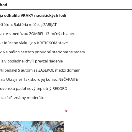
 hod
a odhalila VRAKY nacistických lodí
étou: Baktéria môže aj ZABÍJAŤ
takte s medúzou ZOMREL 13-ročný chlapec
 idúceho vlaku! Je v KRITICKOM stave
A: Na našich cestách pribudnú stacionárne radary
 v poslednej chvíli prevzal riadenie
mýlil pedále! S autom sa ZASEKOL medzi domami
 na Ukrajine? Tak skoro jej koniec NEČAKAJTE
lovensku padol nový teplotný REKORD
dza ďalší známy moderátor