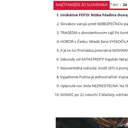
NAJČÍTANEJŠIE ZO SLOVENSKA
7 dní
24
Unikátne FOTO: Nízka hladina Dunaj
Slovákov varujú pred NEBEZPEČNOU pašt
TRAGÉDIA v dovolenkovom raji! Po kon
HOROR v Česku: Mladá žena VYSKOČILA z
A je to tu! Prichádza prevratná NOVINK
Sekundy od KATASTROFY! Kapitán lietadla
Neuveriteľná nehoda: Vodič (87) si po
Vyjadrenie Putina je jednoznačné: Vojna
Uplynulá noc bola NEZNESITEĽNÁ: Na S
KONIEC po 22 rokoch! Z Markízy odchá