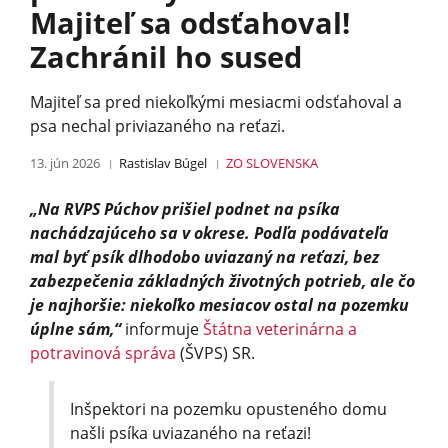
Majiteľ sa odsťahoval!
Zachránil ho sused
Majiteľ sa pred niekoľkými mesiacmi odsťahoval a
psa nechal priviazaného na reťazi.
13. jún 2026
Rastislav Búgel
ZO SLOVENSKA
„Na RVPS Púchov prišiel podnet na psíka
nachádzajúceho sa v okrese. Podľa podávateľa
mal byť psík dlhodobo uviazaný na reťazi, bez
zabezpečenia základných životných potrieb, ale čo
je najhoršie: niekoľko mesiacov ostal na pozemku
úplne sám,“
informuje
Štátna veterinárna a
potravinová správa
(ŠVPS) SR.
Inšpektori na pozemku opusteného domu
našli psíka uviazaného na reťazi!