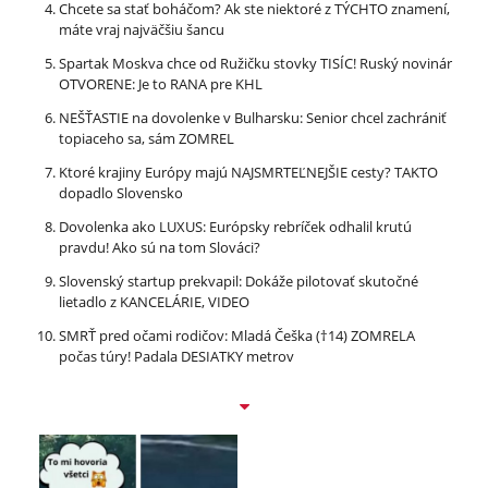
Chcete sa stať boháčom? Ak ste niektoré z TÝCHTO znamení,
máte vraj najväčšiu šancu
Spartak Moskva chce od Ružičku stovky TISÍC! Ruský novinár
OTVORENE: Je to RANA pre KHL
NEŠŤASTIE na dovolenke v Bulharsku: Senior chcel zachrániť
topiaceho sa, sám ZOMREL
Ktoré krajiny Európy majú NAJSMRTEĽNEJŠIE cesty? TAKTO
dopadlo Slovensko
Dovolenka ako LUXUS: Európsky rebríček odhalil krutú
pravdu! Ako sú na tom Slováci?
Slovenský startup prekvapil: Dokáže pilotovať skutočné
lietadlo z KANCELÁRIE, VIDEO
SMRŤ pred očami rodičov: Mladá Češka (†14) ZOMRELA
počas túry! Padala DESIATKY metrov