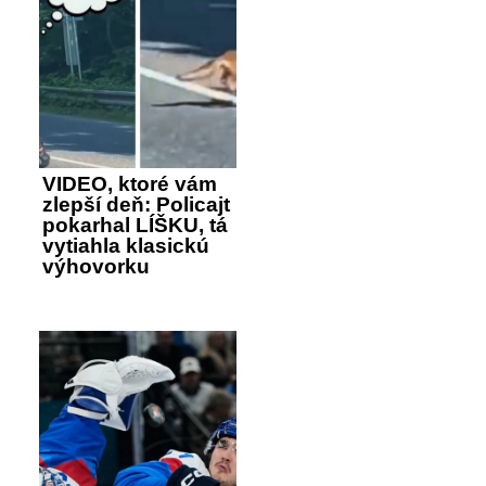
VIDEO, ktoré vám
zlepší deň: Policajt
pokarhal LÍŠKU, tá
vytiahla klasickú
výhovorku