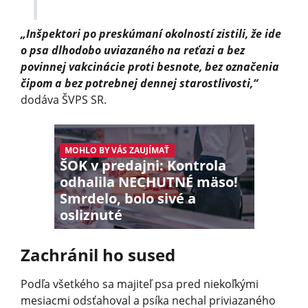
„Inšpektori po preskúmaní okolností zistili, že ide
o psa dlhodobo uviazaného na reťazi a bez
povinnej vakcinácie proti besnote, bez označenia
čipom a bez potrebnej dennej starostlivosti,“
dodáva ŠVPS SR.
MOHLO BY VÁS ZAUJÍMAŤ
ŠOK v predajni: Kontrola
odhalila NECHUTNÉ mäso!
Smrdelo, bolo sivé a
osliznuté
Zachránil ho sused
Podľa všetkého sa majiteľ psa pred niekoľkými
mesiacmi odsťahoval a psíka nechal priviazaného