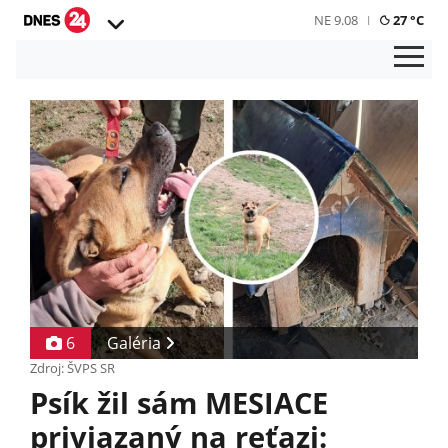
NE 9.08
27 °C
6
Galéria
Zdroj: ŠVPS SR
Psík žil sám MESIACE
priviazaný na reťazi: