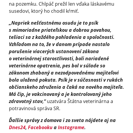
na pozemku. Chlpáč prežil len vďaka láskavému
susedovi, ktorý ho chodil kŕmiť.
„Napriek nešťastnému osudu je to psík
s mimoriadne priateľskou a dobrou povahou,
tešiaci sa z každého pohladenia a spoločnosti.
Vzhľadom na to, že v danom prípade nastalo
porušenie viacerých ustanovení zákona
o veterinárnej starostlivosti, boli nariadené
veterinárne opatrenia, pes bol v súlade so
zákonom zhabaný a nezodpovednému majiteľovi
bola uložená pokuta. Psík je v súčasnosti v rukách
občianskeho združenia a čaká na nového majiteľa.
Má čip, je vakcinovaný a je kontrolovaný jeho
zdravotný stav,“
uzatvára Štátna veterinárna a
potravinová správa SR.
Ďalšie správy z domova i zo sveta nájdete aj na
Dnes24
,
Facebooku
a
Instagrame
.