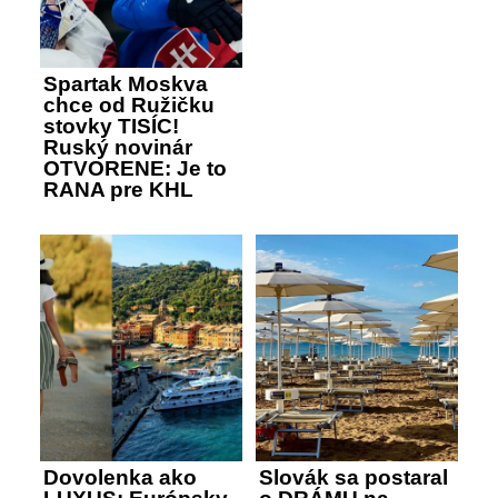
Spartak Moskva
chce od Ružičku
stovky TISÍC!
Ruský novinár
OTVORENE: Je to
RANA pre KHL
Dovolenka ako
Slovák sa postaral