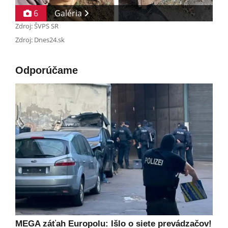
6
Galéria
Zdroj: ŠVPS SR
Zdroj: Dnes24.sk
Odporúčame
MEGA záťah Europolu: Išlo o siete prevádzačov!