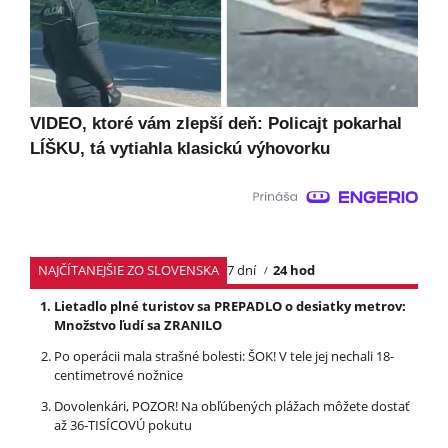
VIDEO, ktoré vám zlepší deň: Policajt pokarhal
LÍŠKU, tá vytiahla klasickú výhovorku
NAJČÍTANEJŠIE ZO SLOVENSKA
7 dní
24 hod
Lietadlo plné turistov sa PREPADLO o desiatky metrov:
Množstvo ľudí sa ZRANILO
Po operácii mala strašné bolesti: ŠOK! V tele jej nechali 18-
centimetrové nožnice
Dovolenkári, POZOR! Na obľúbených plážach môžete dostať
až 36-TISÍCOVÚ pokutu