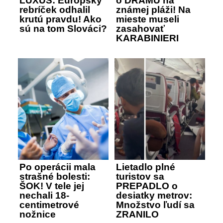
LUXUS: Európsky
o DRÁMU na
rebríček odhalil
známej pláži! Na
krutú pravdu! Ako
mieste museli
sú na tom Slováci?
zasahovať
KARABINIERI
Po operácii mala
Lietadlo plné
strašné bolesti:
turistov sa
ŠOK! V tele jej
PREPADLO o
nechali 18-
desiatky metrov:
centimetrové
Množstvo ľudí sa
nožnice
ZRANILO