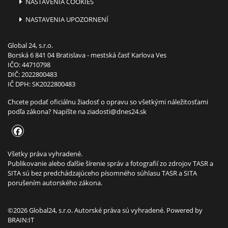
NASTAVENIA COOKIES
NASTAVENIA UPOZORNENÍ
Global 24, s.r.o.
Borská 6 841 04 Bratislava - mestská časť Karlova Ves
IČO: 44710798
DIČ: 2022800483
IČ DPH: SK2022800483
Chcete podať oficiálnu žiadosť o opravu so všetkými náležitosťami
podľa zákona? Napíšte na
ziadosti@dnes24.sk
Všetky práva vyhradené.
Publikovanie alebo ďalšie šírenie správ a fotografií zo zdrojov TASR a
SITA sú bez predchádzajúceho písomného súhlasu TASR a SITA
porušením autorského zákona.
©2026 Global24, s.r.o. Autorské práva sú vyhradené. Powered by
BRAIN:IT