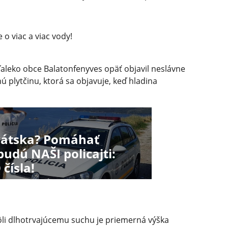
 o viac a viac vody!
eďaleko obce Balatonfenyves opäť objavil neslávne
ú plytčinu, ktorá sa objavuje, keď hladina
vátska? Pomáhať
udú NAŠI policajti:
 čísla!
ôli dlhotrvajúcemu suchu je priemerná výška