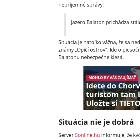
nepríjemné správy.
Jazero Balaton prichádza stále
Situácia je natoľko vážna, že sa n
známy „Opičí ostrov“. Ide o piesočn
Balatonu nebezpečne klesá.
MOHLO BY VÁS ZAUJÍMAŤ
Idete do Chor
turistom tam b
Uložte si TIETO
Situácia nie je dobrá
Server
Sonline.hu
informuje, že kv