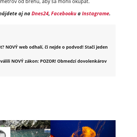
0 metrov od brehu, aby sa mohli okúpať.
 nájdete aj na
Dnes24
,
Facebooku
a
Instagrame
.
t? NOVÝ web odhalí, či nejde o podvod! Stačí jeden
chválili NOVÝ zákon: POZOR! Obmedzí dovolenkárov