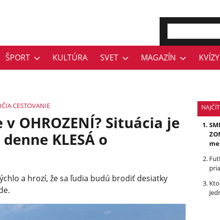
ŠPORT
KULTÚRA
SVET
MAGAZÍN
KVÍZY
IČIA
CESTOVANIE
NAJČÍ
e v OHROZENÍ? Situácia je
SMR
a denne KLESÁ o
ZOM
me
Fut
pri
chlo a hrozí, že sa ľudia budú brodiť desiatky
Kto
de.
Jed