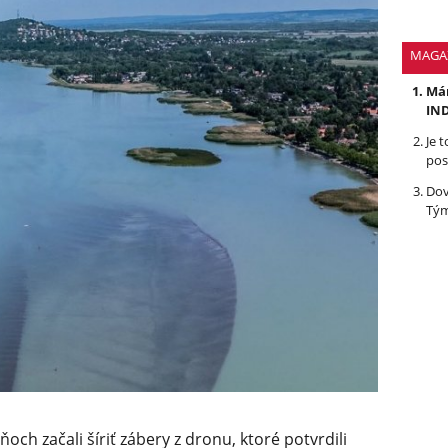
MAGA
Mám
IND
Je 
pos
Dov
Tým
och začali šíriť zábery z dronu, ktoré potvrdili