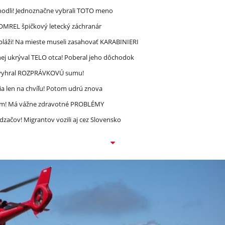
zhodli! Jednoznačne vybrali TOTO meno
 ZOMREL špičkový letecký záchranár
pláži! Na mieste museli zasahovať KARABINIERI
ej ukrýval TELO otca! Poberal jeho dôchodok
ec vyhral ROZPRÁVKOVÚ sumu!
a len na chvíľu! Potom udrú znova
ím! Má vážne zdravotné PROBLÉMY
dzačov! Migrantov vozili aj cez Slovensko