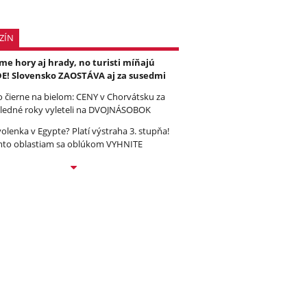
ZÍN
e hory aj hrady, no turisti míňajú
E! Slovensko ZAOSTÁVA aj za susedmi
to čierne na bielom: CENY v Chorvátsku za
ledné roky vyleteli na DVOJNÁSOBOK
olenka v Egypte? Platí výstraha 3. stupňa!
to oblastiam sa oblúkom VYHNITE