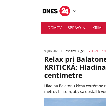
DOMOV
SPRÁVY
KRIMI
9. jún 2026
Rastislav Búgel
ZO ZAHRAN
Relax pri Balaton
KRITICKÁ: Hladin
centimetre
Hladina Balatonu klesá extrémne rý
metrov blatom, aby sa dostali k vo