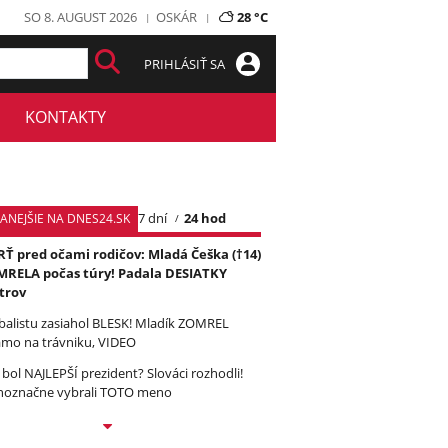
SO 8. AUGUST 2026
OSKÁR
28 °C
PRIHLÁSIŤ SA
KONTAKTY
7 dní
24 hod
TANEJŠIE NA DNES24.SK
Ť pred očami rodičov: Mladá Češka (†14)
RELA počas túry! Padala DESIATKY
trov
balistu zasiahol BLESK! Mladík ZOMREL
amo na trávniku, VIDEO
 bol NAJLEPŠÍ prezident? Slováci rozhodli!
noznačne vybrali TOTO meno