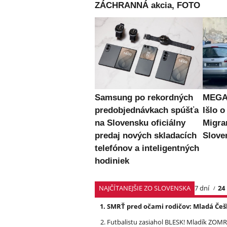
ZÁCHRANNÁ akcia, FOTO
Samsung po rekordných
MEGA 
predobjednávkach spúšťa
Išlo o
na Slovensku oficiálny
Migran
predaj nových skladacích
Slove
telefónov a inteligentných
hodiniek
NAJČÍTANEJŠIE ZO SLOVENSKA
7 dní
24
SMRŤ pred očami rodičov: Mladá Češ
Futbalistu zasiahol BLESK! Mladík ZOM