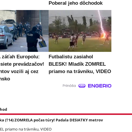
Poberal jeho dôchodok
záťah Europolu:
Futbalistu zasiahol
 siete prevádzačov!
BLESK! Mladík ZOMREL
tov vozili aj cez
priamo na trávniku, VIDEO
nsko
 hod
ka (†14) ZOMRELA počas túry! Padala DESIATKY metrov
REL priamo na trávniku, VIDEO