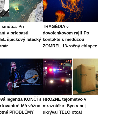
 smútia: Pri
TRAGÉDIA v
ní v priepasti
dovolenkovom raji! Po
L špičkový letecký
kontakte s medúzou
anár
ZOMREL 13-ročný chlapec
vá legenda KONČÍ s
HROZNÉ tajomstvo v
rtovaním! Má vážne
mrazničke: Syn v nej
votné PROBLÉMY
ukrýval TELO otca!