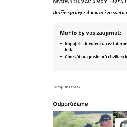
návštevníci kráčať blatom 40 až 5
Ďalšie správy z domova i zo sveta
Mohlo by vás zaujímať:
Kupujete dovolenku cez interne
klik
Chorváti na poslednú chvíľu s
Zdroj: Dnes24.sk
Odporúčame