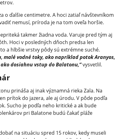
etrov.
 o ďalšie centimetre. A hoci zatiaľ návštevníkom
vadiť nemusí, príroda je na tom oveľa horšie.
nepriteká takmer žiadna voda. Varuje pred tým aj
óth. Hoci v posledných dňoch predsa len
 to a hlbšie vrstvy pôdy sú extrémne suché.
 malé vodné toky, ako napríklad potok Aranyos,
 ako dosiahnu vstup do Balatonu,“
vysvetlil.
nár
nu prináša aj inak významná rieka Zala. Na
n prítok do jazera, ale aj úrodu. V pôde podľa
k. Sucho je podľa neho kritické a ak bude
olenkárov pri Balatone budú čakať pláže
dobať na situáciu spred 15 rokov, kedy museli