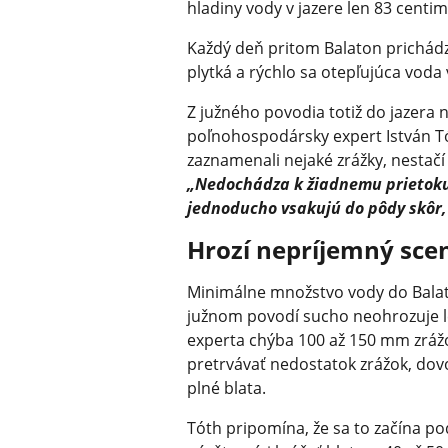
hladiny vody v jazere len 83 centim
Každý deň pritom Balaton prichádza
plytká a rýchlo sa otepľujúca voda 
Z južného povodia totiž do jazera 
poľnohospodársky expert István T
zaznamenali nejaké zrážky, nestačí
„Nedochádza k žiadnemu prietoku,
jednoducho vsakujú do pôdy skôr,
Hrozí nepríjemný sce
Minimálne množstvo vody do Balato
južnom povodí sucho neohrozuje le
experta chýba 100 až 150 mm zrážo
pretrvávať nedostatok zrážok, dov
plné blata.
Tóth pripomína, že sa to začína po