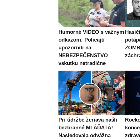
Humorné VIDEO s vážnym
Hasiči
odkazom: Policajti
potápa
upozornili na
ZOMRE
NEBEZPEČENSTVO
záchr
vskutku netradične
Pri údržbe žeriava našli
Rocko
bezbranné MLÁĎATÁ!
konce
Nasledovala odvážna
zdra