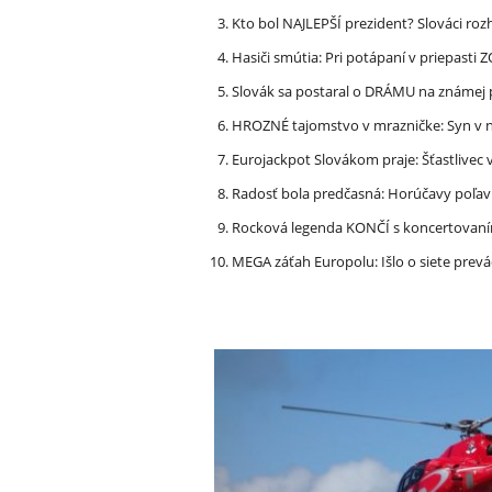
Kto bol NAJLEPŠÍ prezident? Slováci ro
Hasiči smútia: Pri potápaní v priepasti
Slovák sa postaral o DRÁMU na známej 
HROZNÉ tajomstvo v mrazničke: Syn v n
Eurojackpot Slovákom praje: Šťastliv
Radosť bola predčasná: Horúčavy poľavi
Rocková legenda KONČÍ s koncertovan
MEGA záťah Europolu: Išlo o siete prevá