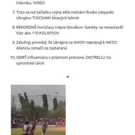
trávniku, VIDEO
Toto sa od začiatku vojny ešte nestalo! Rusko zasypalo
Ukrajinu TISÍCKAMI kĺzavých bômb
REKORDNÉ horúčavy trápia Slovákov: Sanitky sa nezastavili!
Viac ako 110 KOLAPSOV
Zalužnyj povedal, že Ukrajina sa NIKDY nepripojí k NATO:
Alianciu označil za zastaranú
SMRŤ influencera v priamom prenose: ZASTRELILI ho
uprostred ulice!