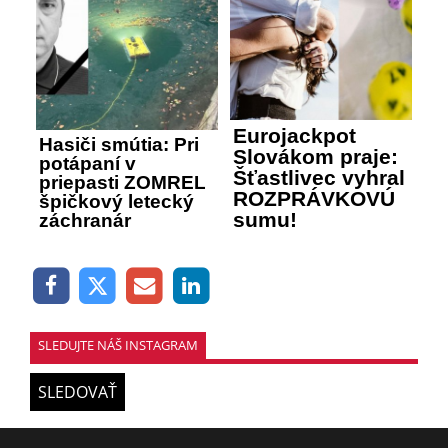
Eurojackpot
Hasiči smútia: Pri
Slovákom praje:
potápaní v
Šťastlivec vyhral
priepasti ZOMREL
ROZPRÁVKOVÚ
špičkový letecký
sumu!
záchranár
SLEDUJTE NÁŠ INSTAGRAM
SLEDOVAŤ