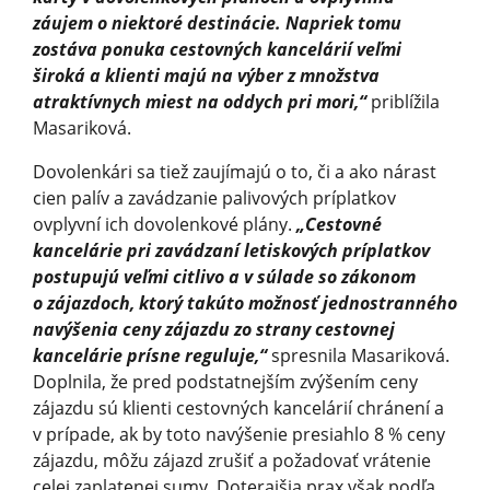
záujem o niektoré destinácie. Napriek tomu
zostáva ponuka cestovných kancelárií veľmi
široká a klienti majú na výber z množstva
atraktívnych miest na oddych pri mori,“
priblížila
Masariková.
Dovolenkári sa tiež zaujímajú o to, či a ako nárast
cien palív a zavádzanie palivových príplatkov
ovplyvní ich dovolenkové plány.
„Cestovné
kancelárie pri zavádzaní letiskových príplatkov
postupujú veľmi citlivo a v súlade so zákonom
o zájazdoch, ktorý takúto možnosť jednostranného
navýšenia ceny zájazdu zo strany cestovnej
kancelárie prísne reguluje,“
spresnila Masariková.
Doplnila, že pred podstatnejším zvýšením ceny
zájazdu sú klienti cestovných kancelárií chránení a
v prípade, ak by toto navýšenie presiahlo 8 % ceny
zájazdu, môžu zájazd zrušiť a požadovať vrátenie
celej zaplatenej sumy. Doterajšia prax však podľa