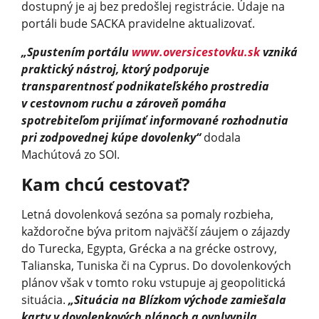
dostupný je aj bez predošlej registrácie. Údaje na
portáli bude SACKA pravidelne aktualizovať.
„Spustením portálu
www.oversicestovku.sk
vzniká
praktický nástroj, ktorý podporuje
transparentnosť podnikateľského prostredia
v cestovnom ruchu a zároveň pomáha
spotrebiteľom prijímať informované rozhodnutia
pri zodpovednej kúpe dovolenky“
dodala
Machútová zo SOI.
Kam chcú cestovať?
Letná dovolenková sezóna sa pomaly rozbieha,
každoročne býva pritom najväčší záujem o zájazdy
do Turecka, Egypta, Grécka a na grécke ostrovy,
Talianska, Tuniska či na Cyprus. Do dovolenkových
plánov však v tomto roku vstupuje aj geopolitická
situácia.
„Situácia na Blízkom východe zamiešala
karty v dovolenkových plánoch a ovplyvnila