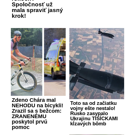
Spoločnosť už
mala spraviť jasný
krok!
Zdeno Chára mal
Toto sa od začiatku
NEHODU na bicykli!
vojny ešte nestalo!
Zrazil sa s bežcom:
Rusko zasypalo
ZRANENÉMU
Ukrajinu TISÍCKAMI
poskytol prvú
kĺzavých bômb
pomoc