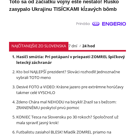
Toto sa od začiatku vojny ešte nestalo! Rusko
zasypalo Ukrajinu TISÍCKAMI kĺzavých bômb
NAJČÍTANEJŠIE ZO SLOVENSKA
7 dní
24 hod
Hasiči smútia: Pri potápaní v priepasti ZOMREL špičkový
letecký záchranár
Kto bol NAJLEPŠÍ prezident? Slováci rozhodli! Jednoznačne
vybrali TOTO meno
Desivé FOTO a VIDEO: Krásne jazero pre extrémne horúčavy
takmer celé VYSCHLO
Zdeno Chára mal NEHODU na bicykli! Zrazil sa s bežcom:
ZRANENÉMU poskytol prvú pomoc
KONIEC Tesca na Slovensku po 30 rokoch? Spoločnosť už
mala spraviť jasný krok!
Futbalistu zasiahol BLESK! Mladík ZOMREL priamo na