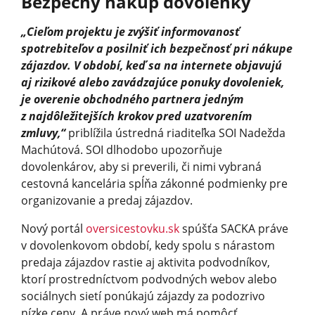
Bezpečný nákup dovolenky
„Cieľom projektu je zvýšiť informovanosť
spotrebiteľov a posilniť ich bezpečnosť pri nákupe
zájazdov. V období, keď sa na internete objavujú
aj rizikové alebo zavádzajúce ponuky dovoleniek,
je overenie obchodného partnera jedným
z najdôležitejších krokov pred uzatvorením
zmluvy,“
priblížila ústredná riaditeľka SOI Nadežda
Machútová. SOI dlhodobo upozorňuje
dovolenkárov, aby si preverili, či nimi vybraná
cestovná kancelária spĺňa zákonné podmienky pre
organizovanie a predaj zájazdov.
Nový portál
oversicestovku.sk
spúšťa SACKA práve
v dovolenkovom období, kedy spolu s nárastom
predaja zájazdov rastie aj aktivita podvodníkov,
ktorí prostredníctvom podvodných webov alebo
sociálnych sietí ponúkajú zájazdy za podozrivo
nízke ceny. A práve nový web má pomôcť