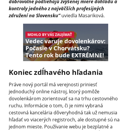
dobrovoľne podliehajú zvýšenej miere dohľadu a
kontroly jedného z najväčších profesijných
združení na Slovensku“
uviedla Masariková.
MOHLO BY VÁS ZAUJÍMAŤ
Vedec varuje dovolenkárov:
Počasie v Chorvátsku?
Tento rok bude EXTRÉMNE!
Koniec zdĺhavého hľadania
Práve nový portál má verejnosti priniesť
jednoduchý online nástroj, ktorý pomôže
dovolenkárom zorientovať sa na trhu cestovného
ruchu. Informácie o tom, či je nimi vybraná
cestovná kancelária dôveryhodná tak už nemusia
hľadať vo viacerých registroch, ale dostupné sú na
jednom mieste. Používanie webu je bezplatné a