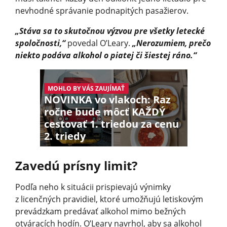
nevhodné správanie podnapitých pasažierov.
„Stáva sa to skutočnou výzvou pre všetky letecké
spoločnosti,“
povedal O’Leary.
„Nerozumiem, prečo
niekto podáva alkohol o piatej či šiestej ráno.“
MOHLO BY VÁS ZAUJÍMAŤ
NOVINKA vo vlakoch: Raz
ročne bude môcť KAŽDÝ
cestovať 1. triedou za cenu
2. triedy
Zavedú prísny limit?
Podľa neho k situácii prispievajú výnimky
z licenčných pravidiel, ktoré umožňujú letiskovým
prevádzkam predávať alkohol mimo bežných
otváracích hodín. O’Leary navrhol, aby sa alkohol