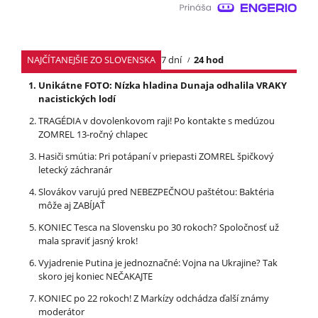
NAJČÍTANEJŠIE ZO SLOVENSKA
7 dní
24 hod
Unikátne FOTO: Nízka hladina Dunaja odhalila VRAKY
nacistických lodí
TRAGÉDIA v dovolenkovom raji! Po kontakte s medúzou
ZOMREL 13-ročný chlapec
Hasiči smútia: Pri potápaní v priepasti ZOMREL špičkový
letecký záchranár
Slovákov varujú pred NEBEZPEČNOU paštétou: Baktéria
môže aj ZABÍJAŤ
KONIEC Tesca na Slovensku po 30 rokoch? Spoločnosť už
mala spraviť jasný krok!
Vyjadrenie Putina je jednoznačné: Vojna na Ukrajine? Tak
skoro jej koniec NEČAKAJTE
KONIEC po 22 rokoch! Z Markízy odchádza ďalší známy
moderátor