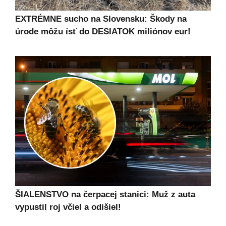
EXTRÉMNE sucho na Slovensku: Škody na
úrode môžu ísť do DESIATOK miliónov eur!
ŠIALENSTVO na čerpacej stanici: Muž z auta
vypustil roj včiel a odišiel!