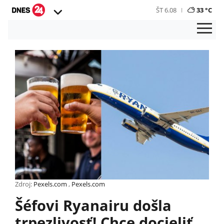
ŠT 6.08
33 °C
Zdroj:
Pexels.com
,
Pexels.com
Šéfovi Ryanairu došla
trpezlivosť! Chce docieliť