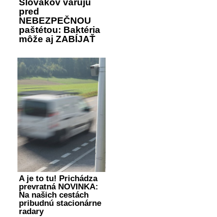
Slovákov varujú
pred
NEBEZPEČNOU
paštétou: Baktéria
môže aj ZABÍJAŤ
A je to tu! Prichádza
prevratná NOVINKA:
Na našich cestách
pribudnú stacionárne
radary