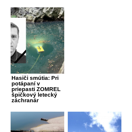
Hasiči smútia: Pri
potápaní v
priepasti ZOMREL
špičkový letecký
záchranár