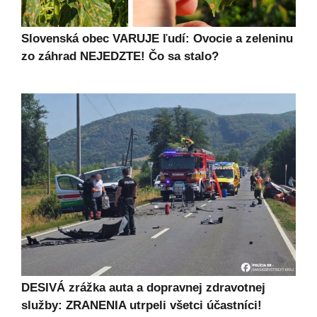
Slovenská obec VARUJE ľudí: Ovocie a zeleninu
zo záhrad NEJEDZTE! Čo sa stalo?
DESIVÁ zrážka auta a dopravnej zdravotnej
služby: ZRANENIA utrpeli všetci účastníci!