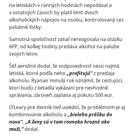
na letiskách v ranných hodinách nepodával a
v ostatných časoch by platil limit dvoch
alkoholických nápojov na osobu, kontrolovaný cez
palubné lístky.
Samotná spoločnosť zatiaľ nereagovala na otázku
AFP, od koľkej hodiny predáva alkohol na palube
svojich letov.
Šéf aerolínií dodal, že zodpovednosť nesú najmä
letiská, ktoré podľa neho
„profitujú“
z predaja
alkoholu. Ryanair minulý rok oznámil, že cestujúci,
ktorí budú z lietadla vykázaní pre nevhodné
správania, zároveň zaplatia aj pokutu 500 eur.
O’Leary pre denník tiež uviedol, že problémom je aj
kombinovanie alkoholu a
„bieleho prášku do
nosa“.
„A ženy sú v tom rovnako hrozné ako
muži,“
dodal.