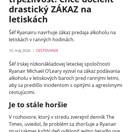
drastický ZÁKAZ na
letiskách
Šéf Ryanairu navrhuje zákaz predaja alkoholu na
letiskách v ranných hodinách.
10. máj 2026
CESTOVANIE
Šéf írskej nízkonákladovej leteckej spoločnosti
Ryanair Michael O’Leary vyzval na zákaz podávania
alkoholu v letiskových baroch pred rannými letmi,
aby sa predišlo incidentom s opitými a agresívnymi
cestujúcimi.
Je to stále horšie
V rozhovore, ktorý v stredu zverejnil denník The
Times, uviedol, že problém sa zhoršuje a Ryanair
musí takmer každý deň odkloniť jedno lietadlo pre