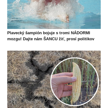
Plavecký šampión bojuje s tromi NÁDORMI
mozgu! Dajte nám ŠANCU žiť, prosí politikov