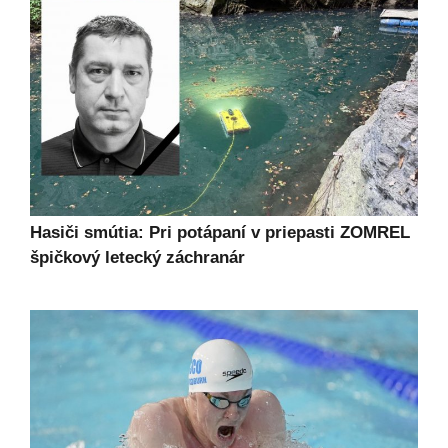
Hasiči smútia: Pri potápaní v priepasti ZOMREL
špičkový letecký záchranár