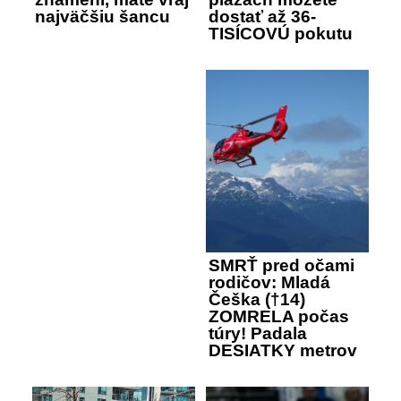
najväčšiu šancu
dostať až 36-
TISÍCOVÚ pokutu
SMRŤ pred očami
rodičov: Mladá
Češka (†14)
ZOMRELA počas
túry! Padala
DESIATKY metrov