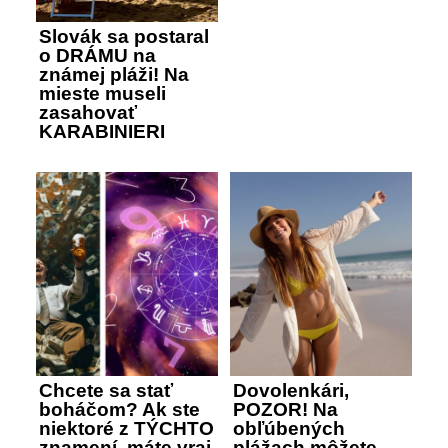
Slovák sa postaral
o DRÁMU na
známej pláži! Na
mieste museli
zasahovať
KARABINIERI
Chcete sa stať
Dovolenkári,
boháčom? Ak ste
POZOR! Na
niektoré z TÝCHTO
obľúbených
znamení, máte vraj
plážach môžete