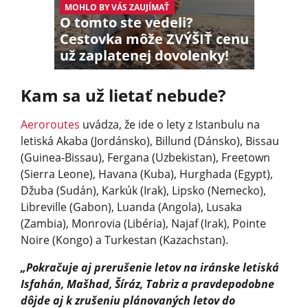
MOHLO BY VÁS ZAUJÍMAŤ
O tomto ste vedeli?
Cestovka môže ZVÝŠIŤ cenu
už zaplatenej dovolenky!
Kam sa už lietať nebude?
Aeroroutes
uvádza, že ide o lety z Istanbulu na
letiská Akaba (Jordánsko), Billund (Dánsko), Bissau
(Guinea-Bissau), Fergana (Uzbekistan), Freetown
(Sierra Leone), Havana (Kuba), Hurghada (Egypt),
Džuba (Sudán), Karkúk (Irak), Lipsko (Nemecko),
Libreville (Gabon), Luanda (Angola), Lusaka
(Zambia), Monrovia (Libéria), Najaf (Irak), Pointe
Noire (Kongo) a Turkestan (Kazachstan).
„Pokračuje aj prerušenie letov na iránske letiská
Isfahán, Mašhad, Šíráz, Tabriz a pravdepodobne
dôjde aj k zrušeniu plánovaných letov do