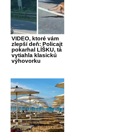
VIDEO, ktoré vám
zlepší deň: Policajt
pokarhal LÍŠKU, tá
vytiahla klasickú
výhovorku