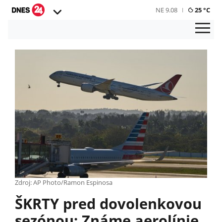
NE 9.08
25 °C
Zdroj: AP Photo/Ramon Espinosa
ŠKRTY pred dovolenkovou
sezónou: Známe aerolínie