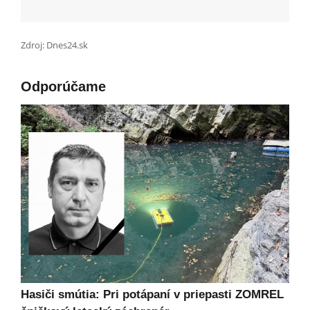
Zdroj: Dnes24.sk
Odporúčame
Hasiči smútia: Pri potápaní v priepasti ZOMREL