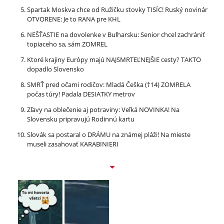
Spartak Moskva chce od Ružičku stovky TISÍC! Ruský novinár
OTVORENE: Je to RANA pre KHL
NEŠŤASTIE na dovolenke v Bulharsku: Senior chcel zachrániť
topiaceho sa, sám ZOMREL
Ktoré krajiny Európy majú NAJSMRTEĽNEJŠIE cesty? TAKTO
dopadlo Slovensko
SMRŤ pred očami rodičov: Mladá Češka (†14) ZOMRELA
počas túry! Padala DESIATKY metrov
Zľavy na oblečenie aj potraviny: Veľká NOVINKA! Na
Slovensku pripravujú Rodinnú kartu
Slovák sa postaral o DRÁMU na známej pláži! Na mieste
museli zasahovať KARABINIERI