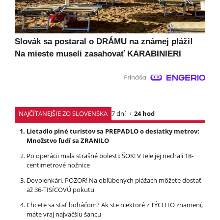
Slovák sa postaral o DRÁMU na známej pláži!
Na mieste museli zasahovať KARABINIERI
NAJČÍTANEJŠIE ZO SLOVENSKA
7 dní
24 hod
Lietadlo plné turistov sa PREPADLO o desiatky metrov:
Množstvo ľudí sa ZRANILO
Po operácii mala strašné bolesti: ŠOK! V tele jej nechali 18-
centimetrové nožnice
Dovolenkári, POZOR! Na obľúbených plážach môžete dostať
až 36-TISÍCOVÚ pokutu
Chcete sa stať boháčom? Ak ste niektoré z TÝCHTO znamení,
máte vraj najväčšiu šancu