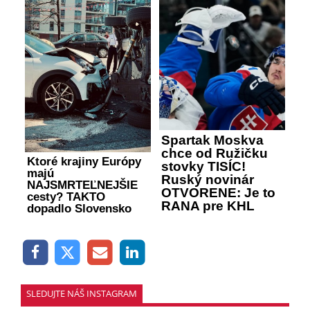
Spartak Moskva
chce od Ružičku
Ktoré krajiny Európy
stovky TISÍC!
majú
Ruský novinár
NAJSMRTEĽNEJŠIE
OTVORENE: Je to
cesty? TAKTO
RANA pre KHL
dopadlo Slovensko
SLEDUJTE NÁŠ INSTAGRAM