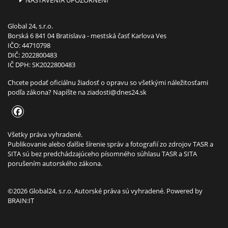
Global 24, s.r.o.
Borská 6 841 04 Bratislava - mestská časť Karlova Ves
IČO: 44710798
DIČ: 2022800483
IČ DPH: SK2022800483
Chcete podať oficiálnu žiadosť o opravu so všetkými náležitosťami
podľa zákona? Napíšte na
ziadosti@dnes24.sk
Všetky práva vyhradené.
Publikovanie alebo ďalšie šírenie správ a fotografií zo zdrojov TASR a
SITA sú bez predchádzajúceho písomného súhlasu TASR a SITA
porušením autorského zákona.
©2026 Global24, s.r.o. Autorské práva sú vyhradené. Powered by
BRAIN:IT