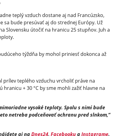
o
iadne teplý vzduch dostane aj nad Francúzsko,
e sa bude presúvať aj do strednej Európy. Už
 na Slovensku útočiť na hranicu 25 stupňov. Juh a
ploty.
 budúceho týždňa by mohol priniesť dokonca až
prílev teplého vzduchu vrcholiť práve na
ú hranicu + 30 °C by sme mohli zažiť hlavne na
mimoriadne vysoké teploty. Spolu s nimi bude
preto netreba podceňovať ochranu pred slnkom,“
 nájdete aj na
Dnes24
,
Facebooku
a
Instagrame
.