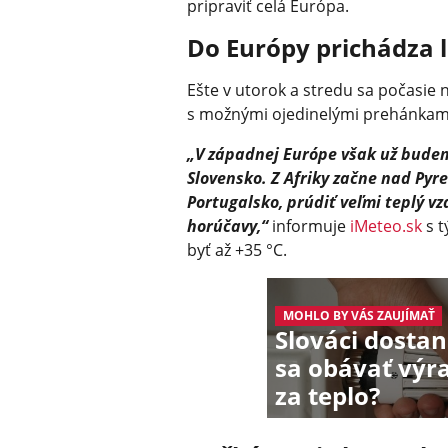
pripraviť celá Európa.
Do Európy prichádza 
Ešte v utorok a stredu sa počasie 
s možnými ojedinelými prehánkam
„V západnej Európe však už budem
Slovensko. Z Afriky začne nad Pyr
Portugalsko, prúdiť veľmi teplý vz
horúčavy,“
informuje
iMeteo.sk
s t
byť až +35 °C.
MOHLO BY VÁS ZAUJÍMAŤ
Slováci dost
sa obávať vý
za teplo?