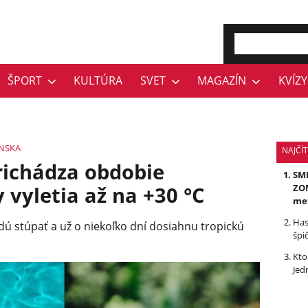
ŠPORT
KULTÚRA
SVET
MAGAZÍN
KVÍZY
NSKA
NAJČÍ
richádza obdobie
SMR
vyletia až na +30 °C
ZOM
me
Has
udú stúpať a už o niekoľko dní dosiahnu tropickú
špi
Kto
Jed