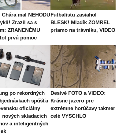
o Chára mal NEHODU
Futbalistu zasiahol
ykli! Zrazil sa s
BLESK! Mladík ZOMREL
om: ZRANENÉMU
priamo na trávniku, VIDEO
tol prvú pomoc
ng po rekordných
Desivé FOTO a VIDEO:
bjednávkach spúšťa
Krásne jazero pre
ovensku oficiálny
extrémne horúčavy takmer
j nových skladacích
celé VYSCHLO
nov a inteligentných
iek