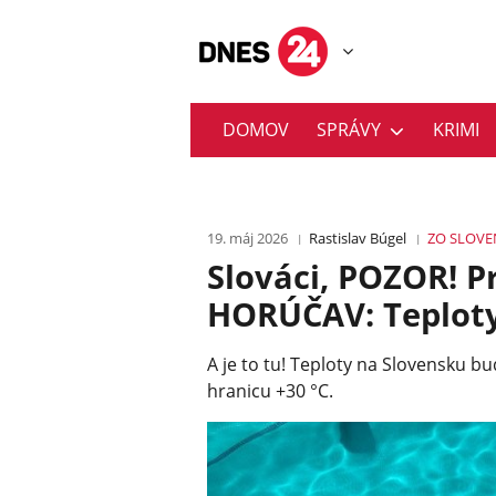
DOMOV
SPRÁVY
KRIMI
19. máj 2026
Rastislav Búgel
ZO SLOVE
Slováci, POZOR! P
HORÚČAV: Teploty 
A je to tu! Teploty na Slovensku b
hranicu +30 °C.