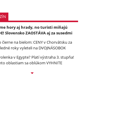
ZÍN
e hory aj hrady, no turisti míňajú
E! Slovensko ZAOSTÁVA aj za susedmi
to čierne na bielom: CENY v Chorvátsku za
ledné roky vyleteli na DVOJNÁSOBOK
olenka v Egypte? Platí výstraha 3. stupňa!
to oblastiam sa oblúkom VYHNITE