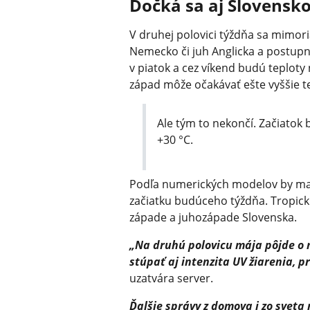
Dočká sa aj Slovensk
V druhej polovici týždňa sa mimor
Nemecko či juh Anglicka a postupn
v piatok a cez víkend budú teploty
západ môže očakávať ešte vyššie te
Ale tým to nekončí. Začiatok
+30 °C.
Podľa numerických modelov by mal 
začiatku budúceho týždňa. Tropick
západe a juhozápade Slovenska.
„Na druhú polovicu mája pôjde o 
stúpať aj intenzita UV žiarenia, 
uzatvára server.
Ďalšie správy z domova i zo sveta