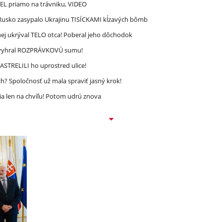
REL priamo na trávniku, VIDEO
! Rusko zasypalo Ukrajinu TISÍCKAMI kĺzavých bômb
ej ukrýval TELO otca! Poberal jeho dôchodok
ec vyhral ROZPRÁVKOVÚ sumu!
STRELILI ho uprostred ulice!
? Spoločnosť už mala spraviť jasný krok!
a len na chvíľu! Potom udrú znova