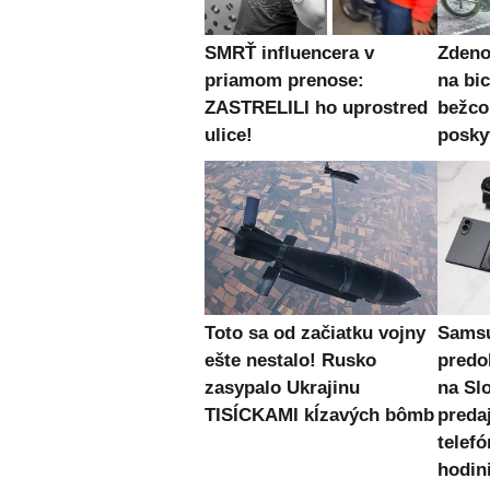
SMRŤ influencera v
Zden
priamom prenose:
na bic
ZASTRELILI ho uprostred
bežc
ulice!
posky
Toto sa od začiatku vojny
Samsu
ešte nestalo! Rusko
predo
zasypalo Ukrajinu
na Sl
TISÍCKAMI kĺzavých bômb
preda
telefó
hodin