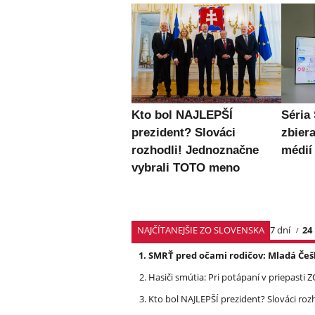
Kto bol NAJLEPŠÍ
Séria
prezident? Slováci
zbier
rozhodli! Jednoznačne
médií
vybrali TOTO meno
NAJČÍTANEJŠIE ZO SLOVENSKA
7 dní
24
SMRŤ pred očami rodičov: Mladá Češ
Hasiči smútia: Pri potápaní v priepasti
Kto bol NAJLEPŠÍ prezident? Slováci ro