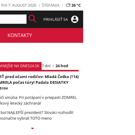
PIA 7. AUGUST 2026
ŠTEFÁNIA
26 °C
PRIHLÁSIŤ SA
KONTAKTY
7 dní
24 hod
TANEJŠIE NA DNES24.SK
Ť pred očami rodičov: Mladá Češka (†14)
RELA počas túry! Padala DESIATKY
trov
iči smútia: Pri potápaní v priepasti ZOMREL
čkový letecký záchranár
 bol NAJLEPŠÍ prezident? Slováci rozhodli!
noznačne vybrali TOTO meno