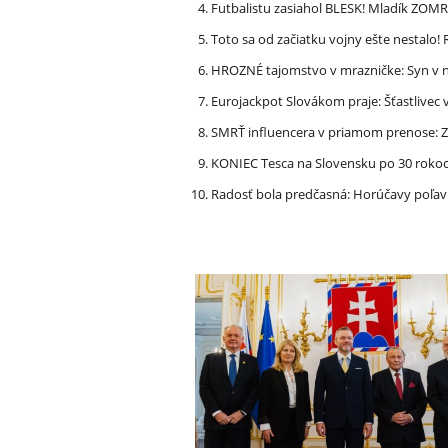
Futbalistu zasiahol BLESK! Mladík ZOM
Toto sa od začiatku vojny ešte nestalo
HROZNÉ tajomstvo v mrazničke: Syn v n
Eurojackpot Slovákom praje: Šťastliv
SMRŤ influencera v priamom prenose: ZA
KONIEC Tesca na Slovensku po 30 rokoch
Radosť bola predčasná: Horúčavy poľavi