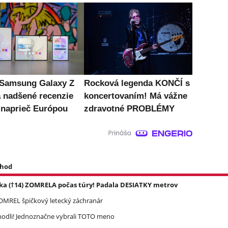
 Samsung Galaxy Z
Rocková legenda KONČÍ s
a nadšené recenzie
koncertovaním! Má vážne
 naprieč Európou
zdravotné PROBLÉMY
 hod
ka (†14) ZOMRELA počas túry! Padala DESIATKY metrov
 ZOMREL špičkový letecký záchranár
zhodli! Jednoznačne vybrali TOTO meno