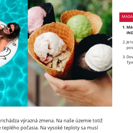
MAGA
Mám
IND
Je 
pos
Dov
Tým
ichádza výrazná zmena. Na naše územie totiž
 teplého počasia. Na vysoké teploty sa musí