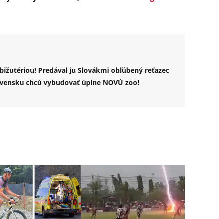
ižutériou! Predával ju Slovákmi obľúbený reťazec
lovensku chcú vybudovať úplne NOVÚ zoo!