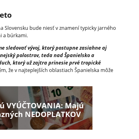
leto
na Slovensku bude niesť v znamení typicky jarného
i a búrkami.
e sledovať vývoj, ktorý postupne zasiahne aj
enejský polostrov, teda nad Španielsko a
duch, ktorý už zajtra prinesie prvé tropické
ým, že v najteplejších oblastiach Španielska môže
anú VYÚČTOVANIA: Majú
razných NEDOPLATKOV