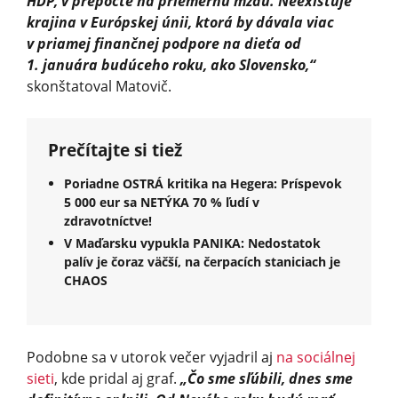
HDP, v prepočte na priemernú mzdu. Neexistuje
krajina v Európskej únii, ktorá by dávala viac
v priamej finančnej podpore na dieťa od
1. januára budúceho roku, ako Slovensko,“
skonštatoval Matovič.
Prečítajte si tiež
Poriadne OSTRÁ kritika na Hegera: Príspevok
5 000 eur sa NETÝKA 70 % ľudí v
zdravotníctve!
V Maďarsku vypukla PANIKA: Nedostatok
palív je čoraz väčší, na čerpacích staniciach je
CHAOS
Podobne sa v utorok večer vyjadril aj
na sociálnej
sieti
, kde pridal aj graf.
„Čo sme sľúbili, dnes sme