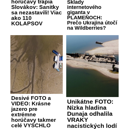
horúčavy trápia
Sklady
Slovákov: Sanitky
internetového
giganta v
sa nezastavili! Viac
PLAMEŇOCH:
ako 110
Prečo Ukrajina útočí
KOLAPSOV
na Wildberries?
Desivé FOTO a
Unikátne FOTO:
VIDEO: Krásne
Nízka hladina
jazero pre
Dunaja odhalila
extrémne
VRAKY
horúčavy takmer
nacistických lodí
celé VYSCHLO