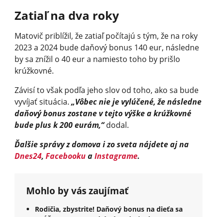
Zatiaľ na dva roky
Matovič priblížil, že zatiaľ počítajú s tým, že na roky
2023 a 2024 bude daňový bonus 140 eur, následne
by sa znížil o 40 eur a namiesto toho by prišlo
krúžkovné.
Závisí to však podľa jeho slov od toho, ako sa bude
vyvíjať situácia.
„Vôbec nie je vylúčené, že následne
daňový bonus zostane v tejto výške a krúžkovné
bude plus k 200 eurám,“
do­dal.
Ďalšie správy z domova i zo sveta nájdete aj na
Dnes24
,
Facebooku
a
Instagrame
.
Mohlo by vás zaujímať
Rodičia, zbystrite! Daňový bonus na dieťa sa