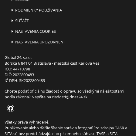
PODMIENKY POUŽÍVANIA
SÚŤAŽE
NASTAVENIA COOKIES
NASTAVENIA UPOZORNENÍ
Global 24, s.r.o.
Borská 6 841 04 Bratislava - mestská časť Karlova Ves
IČO: 44710798
DIČ: 2022800483
IČ DPH: SK2022800483
Chcete podať oficiálnu žiadosť o opravu so všetkými náležitosťami
podľa zákona? Napíšte na
ziadosti@dnes24.sk
Všetky práva vyhradené.
Publikovanie alebo ďalšie šírenie správ a fotografií zo zdrojov TASR a
SITA sú bez predchádzajúceho písomného súhlasu TASR a SITA