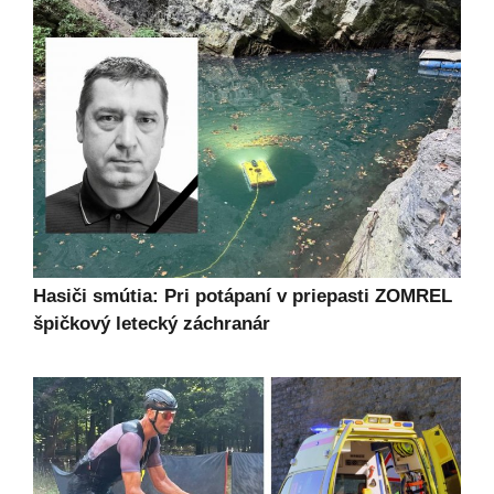
Hasiči smútia: Pri potápaní v priepasti ZOMREL
špičkový letecký záchranár