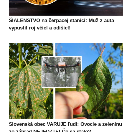
ŠIALENSTVO na čerpacej stanici: Muž z auta
vypustil roj včiel a odišiel!
Slovenská obec VARUJE ľudí: Ovocie a zeleninu
zo záhrad NEJEDZTE! Čo sa stalo?