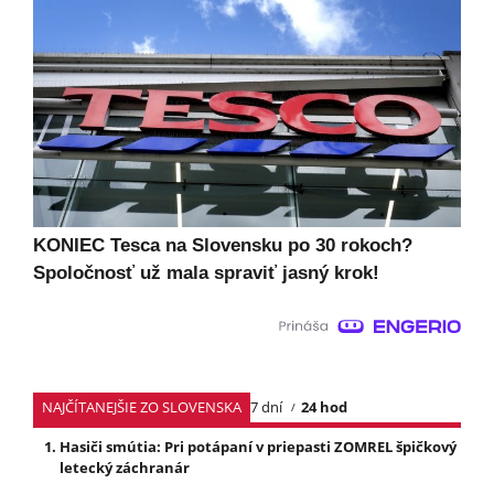
KONIEC Tesca na Slovensku po 30 rokoch?
Spoločnosť už mala spraviť jasný krok!
NAJČÍTANEJŠIE ZO SLOVENSKA
7 dní
24 hod
Hasiči smútia: Pri potápaní v priepasti ZOMREL špičkový
letecký záchranár