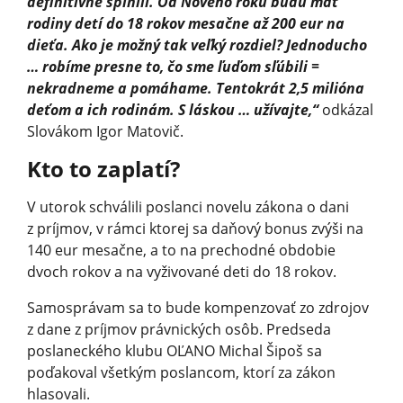
definitívne splnili. Od Nového roku budú mať
rodiny detí do 18 rokov mesačne až 200 eur na
dieťa. Ako je možný tak veľký rozdiel? Jednoducho
… robíme presne to, čo sme ľuďom sľúbili =
nekradneme a pomáhame. Tentokrát 2,5 milióna
deťom a ich rodinám. S láskou … užívajte,“
odkázal
Slovákom Igor Matovič.
Kto to zaplatí?
V utorok schválili poslanci novelu zákona o dani
z príjmov, v rámci ktorej sa daňový bonus zvýši na
140 eur mesačne, a to na prechodné obdobie
dvoch rokov a na vyživované deti do 18 rokov.
Samosprávam sa to bude kompenzovať zo zdrojov
z dane z príjmov právnických osôb. Predseda
poslaneckého klubu OĽANO Michal Šipoš sa
poďakoval všetkým poslancom, ktorí za zákon
hlasovali.