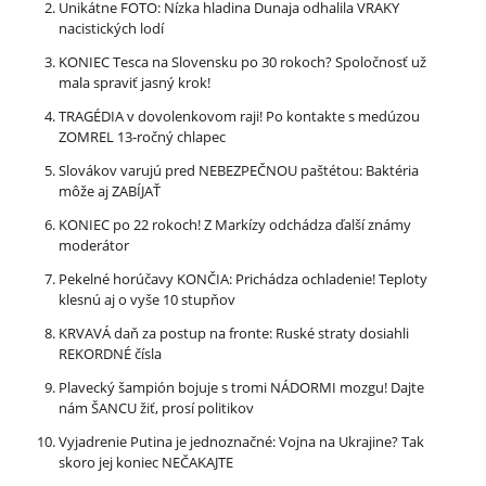
Unikátne FOTO: Nízka hladina Dunaja odhalila VRAKY
nacistických lodí
KONIEC Tesca na Slovensku po 30 rokoch? Spoločnosť už
mala spraviť jasný krok!
TRAGÉDIA v dovolenkovom raji! Po kontakte s medúzou
ZOMREL 13-ročný chlapec
Slovákov varujú pred NEBEZPEČNOU paštétou: Baktéria
môže aj ZABÍJAŤ
KONIEC po 22 rokoch! Z Markízy odchádza ďalší známy
moderátor
Pekelné horúčavy KONČIA: Prichádza ochladenie! Teploty
klesnú aj o vyše 10 stupňov
KRVAVÁ daň za postup na fronte: Ruské straty dosiahli
REKORDNÉ čísla
Plavecký šampión bojuje s tromi NÁDORMI mozgu! Dajte
nám ŠANCU žiť, prosí politikov
Vyjadrenie Putina je jednoznačné: Vojna na Ukrajine? Tak
skoro jej koniec NEČAKAJTE