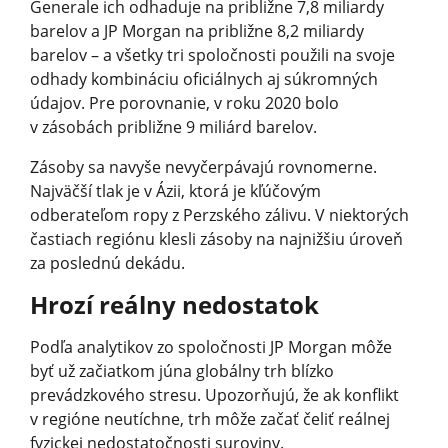
Generale ich odhaduje na približne 7,8 miliardy
barelov a JP Morgan na približne 8,2 miliardy
barelov – a všetky tri spoločnosti použili na svoje
odhady kombináciu oficiálnych aj súkromných
údajov. Pre porovnanie, v roku 2020 bolo
v zásobách približne 9 miliárd barelov.
Zásoby sa navyše nevyčerpávajú rovnomerne.
Najväčší tlak je v Ázii, ktorá je kľúčovým
odberateľom ropy z Perzského zálivu. V niektorých
častiach regiónu klesli zásoby na najnižšiu úroveň
za poslednú dekádu.
Hrozí reálny nedostatok
Podľa analytikov zo spoločnosti JP Morgan môže
byť už začiatkom júna globálny trh blízko
prevádzkového stresu. Upozorňujú, že ak konflikt
v regióne neutíchne, trh môže začať čeliť reálnej
fyzickej nedostatočnosti suroviny.