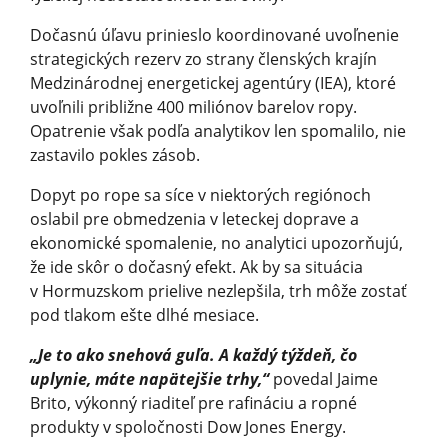
Dočasnú úľavu prinieslo koordinované uvoľnenie
strategických rezerv zo strany členských krajín
Medzinárodnej energetickej agentúry (IEA), ktoré
uvoľnili približne 400 miliónov barelov ropy.
Opatrenie však podľa analytikov len spomalilo, nie
zastavilo pokles zásob.
Dopyt po rope sa síce v niektorých regiónoch
oslabil pre obmedzenia v leteckej doprave a
ekonomické spomalenie, no analytici upozorňujú,
že ide skôr o dočasný efekt. Ak by sa situácia
v Hormuzskom prielive nezlepšila, trh môže zostať
pod tlakom ešte dlhé mesiace.
„Je to ako snehová guľa. A každý týždeň, čo
uplynie, máte napätejšie trhy,“
povedal Jaime
Brito, výkonný riaditeľ pre rafináciu a ropné
produkty v spoločnosti Dow Jones Energy.