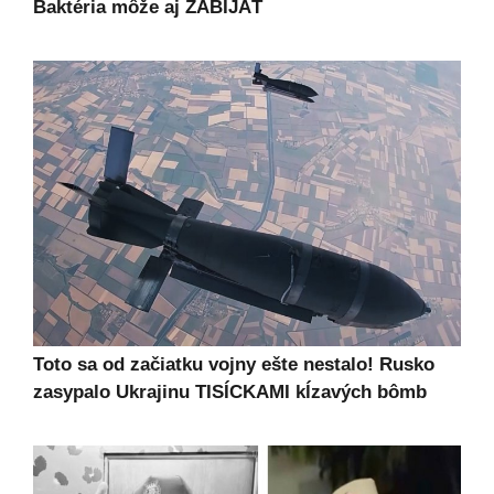
Baktéria môže aj ZABÍJAŤ
Toto sa od začiatku vojny ešte nestalo! Rusko
zasypalo Ukrajinu TISÍCKAMI kĺzavých bômb