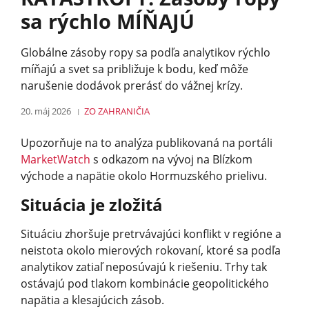
sa rýchlo MÍŇAJÚ
Globálne zásoby ropy sa podľa analytikov rýchlo
míňajú a svet sa približuje k bodu, keď môže
narušenie dodávok prerásť do vážnej krízy.
20. máj 2026
ZO ZAHRANIČIA
Upozorňuje na to analýza publikovaná na portáli
MarketWatch
s odkazom na vývoj na Blízkom
východe a napätie okolo Hormuzského prielivu.
Situácia je zložitá
Situáciu zhoršuje pretrvávajúci konflikt v regióne a
neistota okolo mierových rokovaní, ktoré sa podľa
analytikov zatiaľ neposúvajú k riešeniu. Trhy tak
ostávajú pod tlakom kombinácie geopolitického
napätia a klesajúcich zásob.