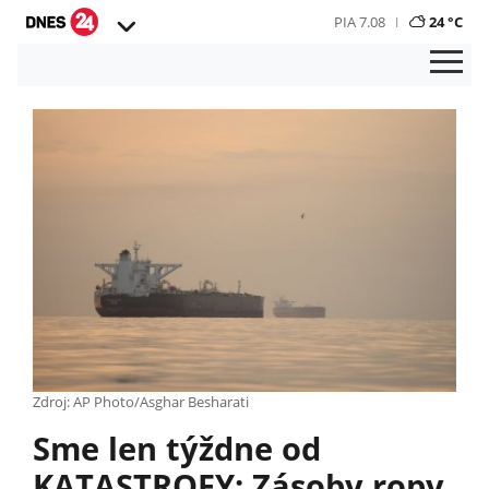
PIA 7.08
24 °C
Zdroj: AP Photo/Asghar Besharati
Sme len týždne od
KATASTROFY: Zásoby ropy