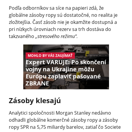
Podľa odborníkov sa síce na papieri zdá, že
globálne zásoby ropy sú dostatočné, no realita je
zložitejšia. Časť zásob nie je okamžite dostupná a
pri nízkych úrovniach rezerv sa trh dostáva do
takzvaného
„stresového režimu“.
MOHLO BY VÁS ZAUJÍMAŤ
Expert VARUJE: Po skončení
vojny na Ukrajine môžu
Európu zaplaviť pašované
ZBRANE
Zásoby klesajú
Analytici spoločnosti Morgan Stanley nedávno
odhadli globálne komerčné zásoby ropy a zásoby
ropy SPR na 5,75 miliardy barelov, zatiaľ čo Societe