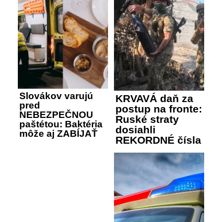
Slovákov varujú
KRVAVÁ daň za
pred
postup na fronte:
NEBEZPEČNOU
Ruské straty
paštétou: Baktéria
dosiahli
môže aj ZABÍJAŤ
REKORDNÉ čísla