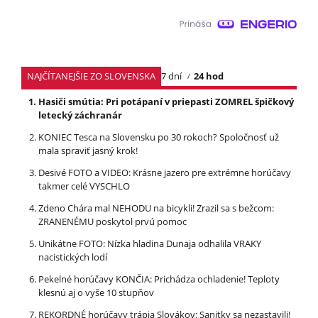
NAJČÍTANEJŠIE ZO SLOVENSKA
7 dní
24 hod
Hasiči smútia: Pri potápaní v priepasti ZOMREL špičkový
letecký záchranár
KONIEC Tesca na Slovensku po 30 rokoch? Spoločnosť už
mala spraviť jasný krok!
Desivé FOTO a VIDEO: Krásne jazero pre extrémne horúčavy
takmer celé VYSCHLO
Zdeno Chára mal NEHODU na bicykli! Zrazil sa s bežcom:
ZRANENÉMU poskytol prvú pomoc
Unikátne FOTO: Nízka hladina Dunaja odhalila VRAKY
nacistických lodí
Pekelné horúčavy KONČIA: Prichádza ochladenie! Teploty
klesnú aj o vyše 10 stupňov
REKORDNÉ horúčavy trápia Slovákov: Sanitky sa nezastavili!