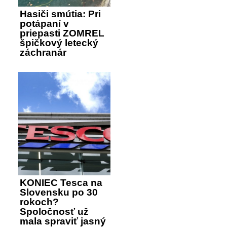
Hasiči smútia: Pri
potápaní v
priepasti ZOMREL
špičkový letecký
záchranár
KONIEC Tesca na
Slovensku po 30
rokoch?
Spoločnosť už
mala spraviť jasný