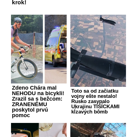
krok!
Zdeno Chára mal
Toto sa od začiatku
NEHODU na bicykli!
vojny ešte nestalo!
Zrazil sa s bežcom:
Rusko zasypalo
ZRANENÉMU
Ukrajinu TISÍCKAMI
poskytol prvú
kĺzavých bômb
pomoc