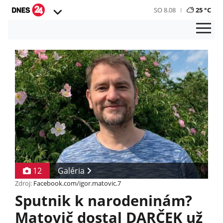
SO 8.08
25 °C
12
Galéria
Zdroj:
Facebook.com/igor.matovic.7
Sputnik k narodeninám?
Matovič dostal DARČEK už