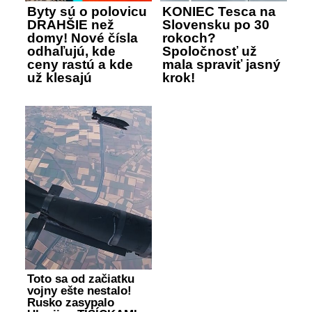
Byty sú o polovicu
KONIEC Tesca na
DRAHŠIE než
Slovensku po 30
domy! Nové čísla
rokoch?
odhaľujú, kde
Spoločnosť už
ceny rastú a kde
mala spraviť jasný
už klesajú
krok!
Toto sa od začiatku
vojny ešte nestalo!
Rusko zasypalo