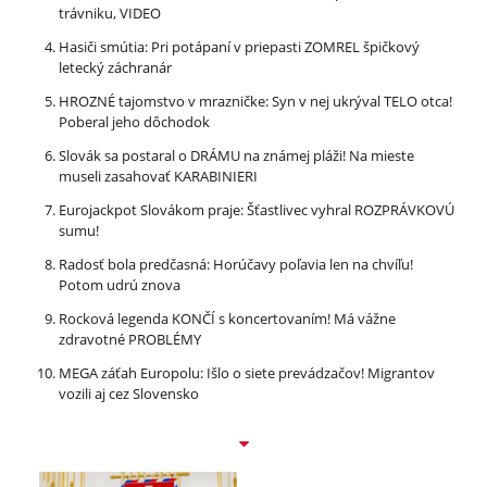
trávniku, VIDEO
Hasiči smútia: Pri potápaní v priepasti ZOMREL špičkový
letecký záchranár
HROZNÉ tajomstvo v mrazničke: Syn v nej ukrýval TELO otca!
Poberal jeho dôchodok
Slovák sa postaral o DRÁMU na známej pláži! Na mieste
museli zasahovať KARABINIERI
Eurojackpot Slovákom praje: Šťastlivec vyhral ROZPRÁVKOVÚ
sumu!
Radosť bola predčasná: Horúčavy poľavia len na chvíľu!
Potom udrú znova
Rocková legenda KONČÍ s koncertovaním! Má vážne
zdravotné PROBLÉMY
MEGA záťah Europolu: Išlo o siete prevádzačov! Migrantov
vozili aj cez Slovensko