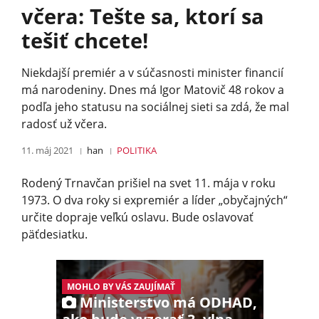
včera: Tešte sa, ktorí sa
tešiť chcete!
Niekdajší premiér a v súčasnosti minister financií
má narodeniny. Dnes má Igor Matovič 48 rokov a
podľa jeho statusu na sociálnej sieti sa zdá, že mal
radosť už včera.
11. máj 2021
han
POLITIKA
Rodený Trnavčan prišiel na svet 11. mája v roku
1973. O dva roky si expremiér a líder „obyčajných“
určite dopraje veľkú oslavu. Bude oslavovať
päťdesiatku.
MOHLO BY VÁS ZAUJÍMAŤ
Ministerstvo má ODHAD,