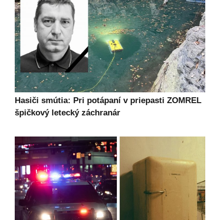
Hasiči smútia: Pri potápaní v priepasti ZOMREL
špičkový letecký záchranár