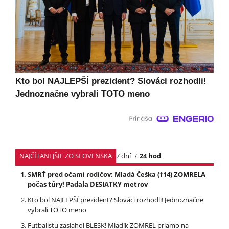
Kto bol NAJLEPŠÍ prezident? Slováci rozhodli!
Jednoznačne vybrali TOTO meno
NAJČÍTANEJŠIE ZO SLOVENSKA
7 dní
24 hod
SMRŤ pred očami rodičov: Mladá Češka (†14) ZOMRELA
počas túry! Padala DESIATKY metrov
Kto bol NAJLEPŠÍ prezident? Slováci rozhodli! Jednoznačne
vybrali TOTO meno
Futbalistu zasiahol BLESK! Mladík ZOMREL priamo na