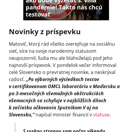
ako bude vyzerať 3. vlna
pandémie! Takto nás chcú
testovať
Novinky z príspevku
Matovič, ktorý rád všetko zverejňuje na sociálnu
sieť, síce na svoje narodeniny statusom
neupozornil, ľudia mu ale blahoželajú pod jeho
najnovší príspevok. V pondelok večer informoval
celé Slovensko o prevratnej novinke, a neskrýval
radosť.
„Po výborných výsledkoch testov
v certifikovanom OMCL laboratóriu v Maďarsku a
po 3-mesačných všemožných obštrukciách
všemocných sa schyľuje v najbližších dňoch
k začiatku očkovania Sputnikom V aj na
Slovensku,“
napísal minister financií v
statuse
.
„S ruskou stranou som počas víkendu