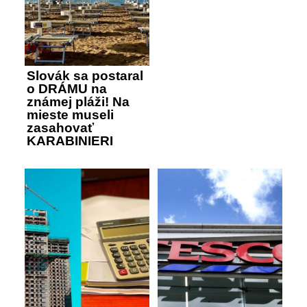
Slovák sa postaral
o DRÁMU na
známej pláži! Na
mieste museli
zasahovať
KARABINIERI