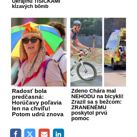
Ukrajinu TISÍCKAMI
kĺzavých bômb
Radosť bola
Zdeno Chára mal
NEHODU na bicykli!
predčasná:
Zrazil sa s bežcom:
Horúčavy poľavia
ZRANENÉMU
len na chvíľu!
poskytol prvú
Potom udrú znova
pomoc