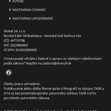
SÚŤAŽE
NASTAVENIA COOKIES
NASTAVENIA UPOZORNENÍ
Global 24, s.r.o.
Borská 6 841 04 Bratislava - mestská časť Karlova Ves
IČO: 44710798
DIČ: 2022800483
IČ DPH: SK2022800483
Chcete podať oficiálnu žiadosť o opravu so všetkými náležitosťami
podľa zákona? Napíšte na
ziadosti@dnes24.sk
Všetky práva vyhradené.
Publikovanie alebo ďalšie šírenie správ a fotografií zo zdrojov TASR a
SITA sú bez predchádzajúceho písomného súhlasu TASR a SITA
porušením autorského zákona.