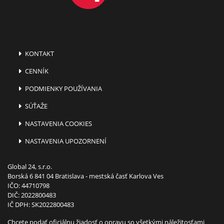
KONTAKT
CENNÍK
PODMIENKY POUŽÍVANIA
SÚŤAŽE
NASTAVENIA COOKIES
NASTAVENIA UPOZORNENÍ
Global 24, s.r.o.
Borská 6 841 04 Bratislava - mestská časť Karlova Ves
IČO: 44710798
DIČ: 2022800483
IČ DPH: SK2022800483
Chcete podať oficiálnu žiadosť o opravu so všetkými náležitosťami