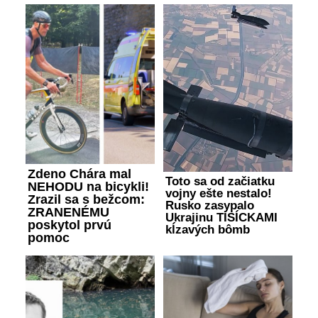
Zdeno Chára mal
Toto sa od začiatku
NEHODU na bicykli!
vojny ešte nestalo!
Zrazil sa s bežcom:
Rusko zasypalo
ZRANENÉMU
Ukrajinu TISÍCKAMI
poskytol prvú
kĺzavých bômb
pomoc