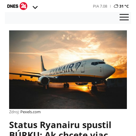
PIA 7.08
31 °C
Zdroj:
Pexels.com
Status Ryanairu spustil
BÚRKU: Ak chcete viac