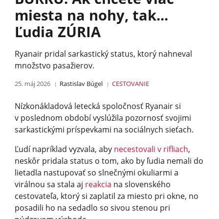
miesta na nohy, tak...
Ľudia ZÚRIA
Ryanair pridal sarkastický status, ktorý nahneval
množstvo pasažierov.
25. máj 2026
Rastislav Búgel
CESTOVANIE
Nízkonákladová letecká spoločnosť Ryanair si
v poslednom období vyslúžila pozornosť svojimi
sarkastickými príspevkami na sociálnych sieťach.
Ľudí napríklad vyzvala, aby
necestovali v rifliach
,
neskôr pridala status o tom, ako by ľudia nemali do
lietadla nastupovať so slnečnými okuliarmi a
virálnou sa stala aj
reakcia
na slovenského
cestovateľa, ktorý si zaplatil za miesto pri okne, no
posadili ho na sedadlo so sivou stenou pri