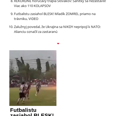
REKORDNÉ horúčavy trápia Slovákov: Sanitky sa nezastavili!
Viac ako 110 KOLAPSOV
Futbalistu zasiahol BLESK! Mladík ZOMREL priamo na
trávniku, VIDEO
Zalužnyj povedal, že Ukrajina sa NIKDY nepripojí k NATO:
Alianciu označil za zastaranú
Futbalistu
zasiahol BLESK!