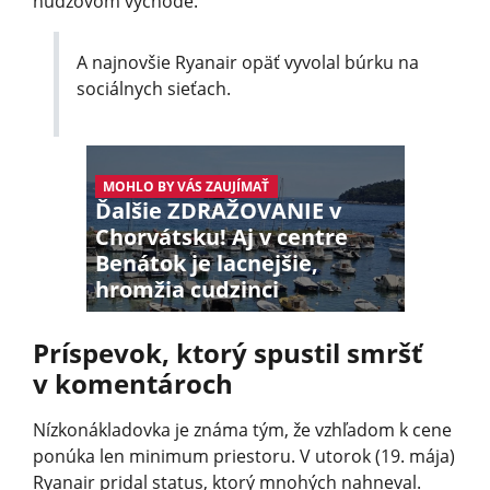
núdzovom východe.
A najnovšie Ryanair opäť vyvolal búrku na
sociálnych sieťach.
MOHLO BY VÁS ZAUJÍMAŤ
Ďalšie ZDRAŽOVANIE v
Chorvátsku! Aj v centre
Benátok je lacnejšie,
hromžia cudzinci
Príspevok, ktorý spustil smršť
v komentároch
Nízkonákladovka je známa tým, že vzhľadom k cene
ponúka len minimum priestoru. V utorok (19. mája)
Ryanair pridal status, ktorý mnohých nahneval.