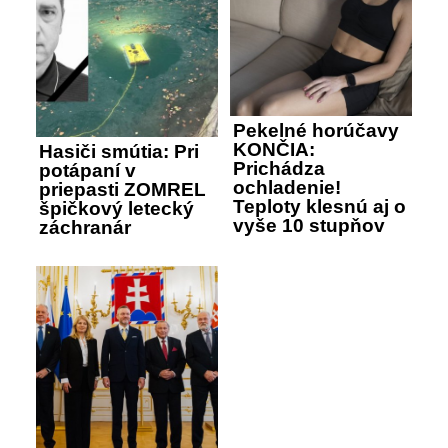
Pekelné horúčavy
KONČIA:
Hasiči smútia: Pri
Prichádza
potápaní v
ochladenie!
priepasti ZOMREL
Teploty klesnú aj o
špičkový letecký
vyše 10 stupňov
záchranár