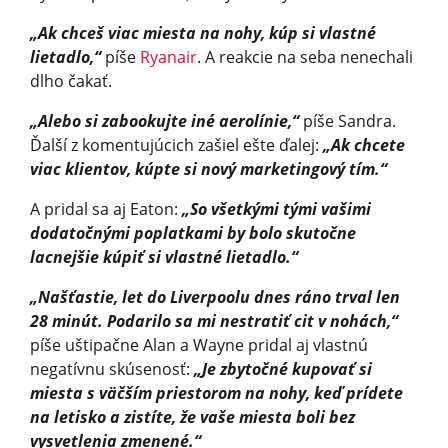
„Ak chceš viac miesta na nohy, kúp si vlastné
lietadlo,“
píše
Ryanair
. A reakcie na seba nenechali
dlho čakať.
„Alebo si zabookujte iné aerolínie,“
píše Sandra.
Ďalší z komentujúcich zašiel ešte ďalej:
„Ak chcete
viac klientov, kúpte si nový marketingový tím.“
A pridal sa aj Eaton:
„So všetkými tými vašimi
dodatočnými poplatkami by bolo skutočne
lacnejšie kúpiť si vlastné lietadlo.“
„Našťastie, let do Liverpoolu dnes ráno trval len
28 minút. Podarilo sa mi nestratiť cit v nohách,“
píše uštipačne Alan a Wayne pridal aj vlastnú
negatívnu skúsenosť:
„Je zbytočné kupovať si
miesta s väčším priestorom na nohy, keď prídete
na letisko a zistíte, že vaše miesta boli bez
vysvetlenia zmenené.“