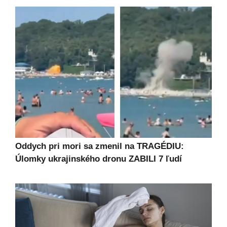
Oddych pri mori sa zmenil na TRAGÉDIU:
Úlomky ukrajinského dronu ZABILI 7 ľudí