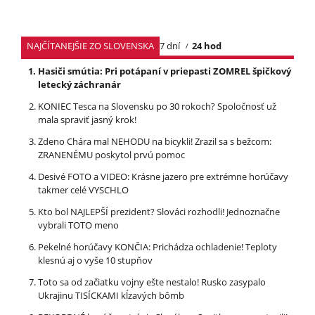
NAJČÍTANEJŠIE ZO SLOVENSKA
7 dní
24 hod
Hasiči smútia: Pri potápaní v priepasti ZOMREL špičkový
letecký záchranár
KONIEC Tesca na Slovensku po 30 rokoch? Spoločnosť už
mala spraviť jasný krok!
Zdeno Chára mal NEHODU na bicykli! Zrazil sa s bežcom:
ZRANENÉMU poskytol prvú pomoc
Desivé FOTO a VIDEO: Krásne jazero pre extrémne horúčavy
takmer celé VYSCHLO
Kto bol NAJLEPŠÍ prezident? Slováci rozhodli! Jednoznačne
vybrali TOTO meno
Pekelné horúčavy KONČIA: Prichádza ochladenie! Teploty
klesnú aj o vyše 10 stupňov
Toto sa od začiatku vojny ešte nestalo! Rusko zasypalo
Ukrajinu TISÍCKAMI kĺzavých bômb