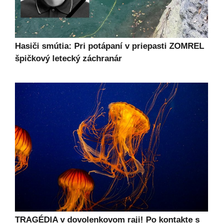
Hasiči smútia: Pri potápaní v priepasti ZOMREL
špičkový letecký záchranár
TRAGÉDIA v dovolenkovom raji! Po kontakte s