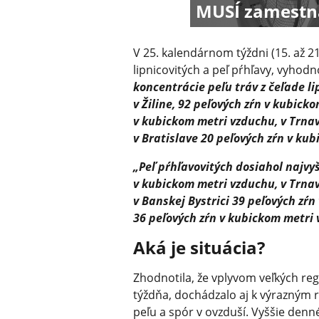
MUSÍ zamestná
V 25. kalendárnom týždni (15. až 21.
lipnicovitých a peľ pŕhľavy, vyho
koncentrácie peľu tráv z čeľade li
v Žiline, 92 peľových zŕn v kubick
v kubickom metri vzduchu, v Trna
v Bratislave 20 peľových zŕn v ku
„Peľ pŕhľavovitých dosiahol najvyš
v kubickom metri vzduchu, v Trnav
v Banskej Bystrici 39 peľových zŕn
36 peľových zŕn v kubickom metri 
Aká je situácia?
Zhodnotila, že vplyvom veľkých reg
týždňa, dochádzalo aj k výrazným
peľu a spór v ovzduší. Vyššie den