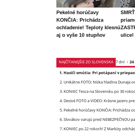
Pekelné horúčavy
SMRŤ 
KONČIA: Prichádza
priam
ochladenie! Teploty klesnú
ZASTR
aj o vyše 10 stupňov
ulice!
NAJČÍTANEJŠIE ZO SLOVENSKA
7 dní
24
Hasiči smútia: Pri potápaní v priep
Unikátne FOTO: Nízka hladina Dunaja od
KONIEC Tesca na Slovensku po 30 rokoch
Desivé FOTO a VIDEO: Krásne jazero p
Pekelné horúčavy KONČIA: Prichádza och
Slovákov varujú pred NEBEZPEČNOU pašt
KONIEC po 22 rokoch! Z Markízy odchá