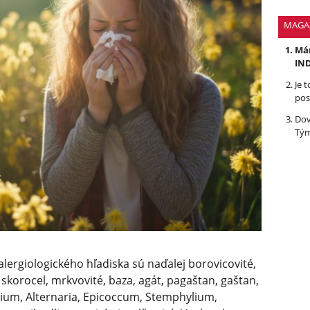
MAGA
Mám
IND
Je 
pos
Dov
Tým
lergiologického hľadiska sú naďalej borovicovité,
v, skorocel, mrkvovité, baza, agát, pagaštan, gaštan,
rium, Alternaria, Epicoccum, Stemphylium,