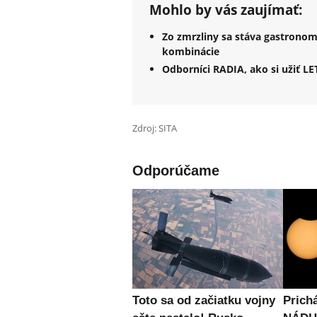
Mohlo by vás zaujímať:
Zo zmrzliny sa stáva gastronom
kombinácie
Odborníci RADIA, ako si užiť 
Zdroj: SITA
Odporúčame
Toto sa od začiatku vojny
Prich