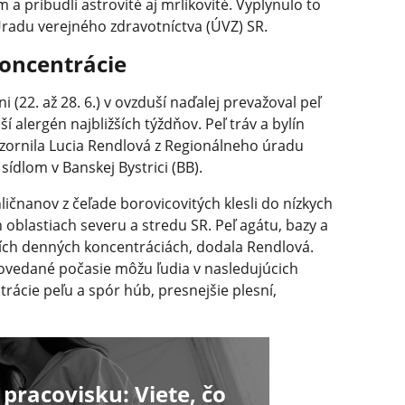
a pribudli astrovité aj mrlíkovité. Vyplynulo to
radu verejného zdravotníctva (ÚVZ) SR.
oncentrácie
 (22. až 28. 6.) v ovzduší naďalej prevažoval peľ
jší alergén najbližších týždňov. Peľ tráv a bylín
ornila Lucia Rendlová z Regionálneho úradu
sídlom v Banskej Bystrici (BB).
ličnanov z čeľade borovicovitých klesli do nízkych
 oblastiach severu a stredu SR. Peľ agátu, bazy a
ižších denných koncentráciách, dodala Rendlová.
ovedané počasie môžu ľudia v nasledujúcich
ácie peľu a spór húb, presnejšie plesní,
racovisku: Viete, čo