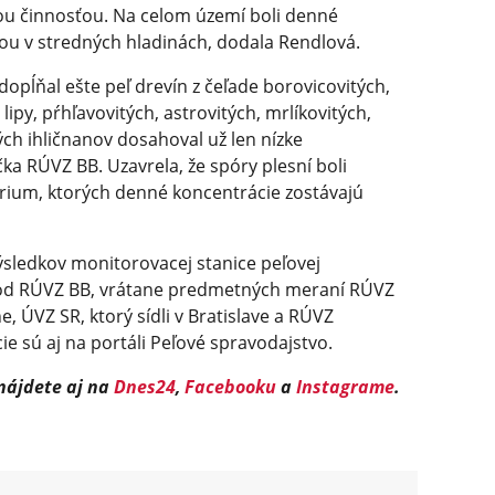
ou činnosťou. Na celom území boli denné
nou v stredných hladinách, dodala Rendlová.
pĺňal ešte peľ drevín z čeľade borovicovitých,
lipy, pŕhľavovitých, astrovitých, mrlíkovitých,
ých ihličnanov dosahoval už len nízke
ka RÚVZ BB. Uzavrela, že spóry plesní boli
ium, ktorých denné koncentrácie zostávajú
ýsledkov monitorovacej stanice peľovej
pod RÚVZ BB, vrátane predmetných meraní RÚVZ
e, ÚVZ SR, ktorý sídli v Bratislave a RÚVZ
ie sú aj na portáli Peľové spravodajstvo.
 nájdete aj na
Dnes24
,
Facebooku
a
Instagrame
.