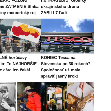
ERA: POZOR!
na TRAGÉDIU: Úlomky
me ZATMENIE Slnka
ukrajinského dronu
sny meteorický roj
ZABILI 7 ľudí
LNÉ horúčavy
KONIEC Tesca na
lia: To NAJHORŠIE
Slovensku po 30 rokoch?
e ešte len čaká!
Spoločnosť už mala
spraviť jasný krok!