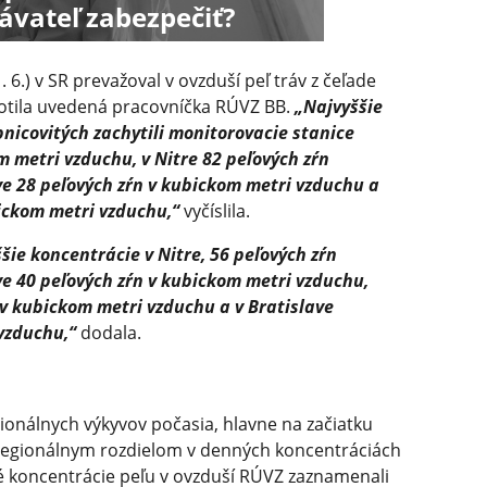
vateľ zabezpečiť?
 6.) v SR prevažoval v ovzduší peľ tráv z čeľade
dnotila uvedená pracovníčka RÚVZ BB.
„Najvyššie
pnicovitých zachytili monitorovacie stanice
om metri vzduchu, v Nitre 82 peľových zŕn
ve 28 peľových zŕn v kubickom metri vzduchu a
bickom metri vzduchu,“
vyčíslila.
šie koncentrácie v Nitre, 56 peľových zŕn
e 40 peľových zŕn v kubickom metri vzduchu,
 v kubickom metri vzduchu a v Bratislave
vzduchu,“
dodala.
ionálnych výkyvov počasia, hlavne na začiatku
 regionálnym rozdielom v denných koncentráciách
né koncentrácie peľu v ovzduší RÚVZ zaznamenali