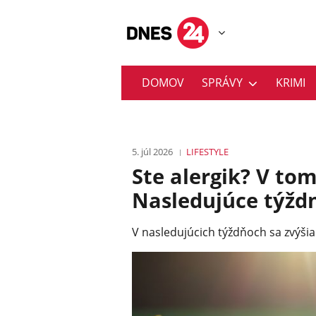
DOMOV
SPRÁVY
KRIMI
5. júl 2026
LIFESTYLE
Ste alergik? V to
Nasledujúce týžd
V nasledujúcich týždňoch sa zvýšia