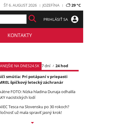
ŠT 6. AUGUST 2026
JOZEFÍNA
29 °C
PRIHLÁSIŤ SA
KONTAKTY
7 dní
24 hod
TANEJŠIE NA DNES24.SK
iči smútia: Pri potápaní v priepasti
REL špičkový letecký záchranár
kátne FOTO: Nízka hladina Dunaja odhalila
KY nacistických lodí
IEC Tesca na Slovensku po 30 rokoch?
ločnosť už mala spraviť jasný krok!