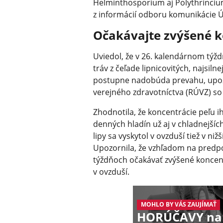
Helminthosporium aj Polythrincium 
z informácií odboru komunikácie Ú
Očakávajte zvýšené k
Uviedol, že v 26. kalendárnom týždni
tráv z čeľade lipnicovitých, najsilne
postupne nadobúda prevahu, upoz
verejného zdravotníctva (RÚVZ) so 
Zhodnotila, že koncentrácie peľu ih
denných hladín už aj v chladnejších
lipy sa vyskytol v ovzduší tiež v n
Upozornila, že vzhľadom na predp
týždňoch očakávať zvýšené koncentr
v ovzduší.
MOHLO BY VÁS ZAUJÍMAŤ
HORÚČAVY na p