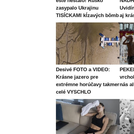
ešte nestalo! Rusko
NÁDH
zasypalo Ukrajinu
Uvidí
TISÍCKAMI kĺzavých bômb
aj krá
Desivé FOTO a VIDEO:
PEKE
Krásne jazero pre
vrcho
extrémne horúčavy takmer
nás al
celé VYSCHLO