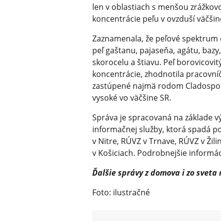
len v oblastiach s menšou zrážkov
koncentrácie peľu v ovzduší väčši
Zaznamenala, že peľové spektrum do
peľ gaštanu, pajaseňa, agátu, bazy, 
skorocelu a štiavu. Peľ borovicovit
koncentrácie, zhodnotila pracovníč
zastúpené najmä rodom Cladospor
vysoké vo väčšine SR.
Správa je spracovaná na základe v
informačnej služby, ktorá spadá 
v Nitre, RÚVZ v Trnave, RÚVZ v Žilin
v Košiciach. Podrobnejšie informác
Ďalšie správy z domova i zo sveta
Foto: ilustračné