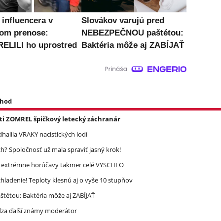
influencera v
Slovákov varujú pred
om prenose:
NEBEZPEČNOU paštétou:
ELILI ho uprostred
Baktéria môže aj ZABÍJAŤ
 hod
asti ZOMREL špičkový letecký záchranár
halila VRAKY nacistických lodí
? Spoločnosť už mala spraviť jasný krok!
re extrémne horúčavy takmer celé VYSCHLO
ladenie! Teploty klesnú aj o vyše 10 stupňov
étou: Baktéria môže aj ZABÍJAŤ
dza ďalší známy moderátor