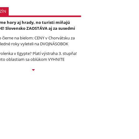
ZÍN
e hory aj hrady, no turisti míňajú
E! Slovensko ZAOSTÁVA aj za susedmi
to čierne na bielom: CENY v Chorvátsku za
ledné roky vyleteli na DVOJNÁSOBOK
olenka v Egypte? Platí výstraha 3. stupňa!
to oblastiam sa oblúkom VYHNITE