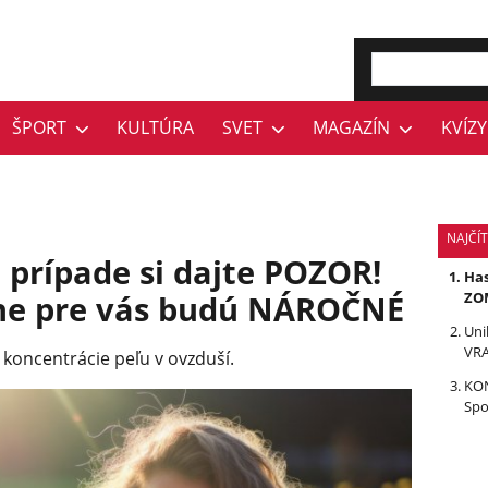
ŠPORT
KULTÚRA
SVET
MAGAZÍN
KVÍZY
NAJČÍ
m prípade si dajte POZOR!
Has
ne pre vás budú NÁROČNÉ
ZOM
Uni
VRA
 koncentrácie peľu v ovzduší.
KON
Spo