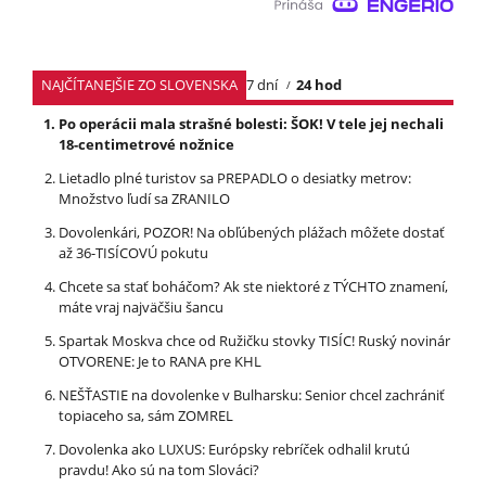
NAJČÍTANEJŠIE ZO SLOVENSKA
7 dní
24 hod
Po operácii mala strašné bolesti: ŠOK! V tele jej nechali
18-centimetrové nožnice
Lietadlo plné turistov sa PREPADLO o desiatky metrov:
Množstvo ľudí sa ZRANILO
Dovolenkári, POZOR! Na obľúbených plážach môžete dostať
až 36-TISÍCOVÚ pokutu
Chcete sa stať boháčom? Ak ste niektoré z TÝCHTO znamení,
máte vraj najväčšiu šancu
Spartak Moskva chce od Ružičku stovky TISÍC! Ruský novinár
OTVORENE: Je to RANA pre KHL
NEŠŤASTIE na dovolenke v Bulharsku: Senior chcel zachrániť
topiaceho sa, sám ZOMREL
Dovolenka ako LUXUS: Európsky rebríček odhalil krutú
pravdu! Ako sú na tom Slováci?