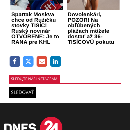
Spartak Moskva
Dovolenkári,
chce od Ružičku
POZOR! Na
stovky TISÍC!
obľúbených
Ruský novinár
plážach môžete
OTVORENE: Je to
dostať až 36-
RANA pre KHL
TISÍCOVÚ pokutu
SLEDUJTE NÁŠ INSTAGRAM
SLEDOVAŤ