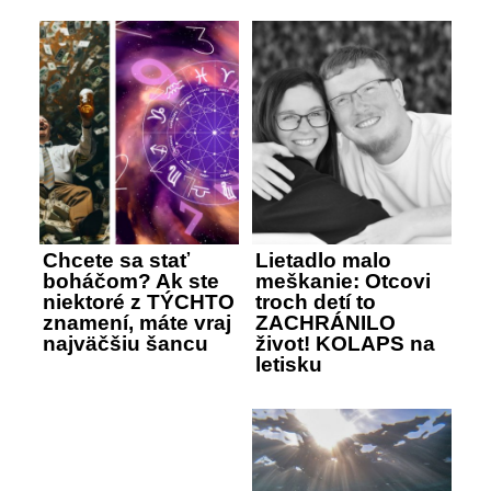
Chcete sa stať
Lietadlo malo
boháčom? Ak ste
meškanie: Otcovi
niektoré z TÝCHTO
troch detí to
znamení, máte vraj
ZACHRÁNILO
najväčšiu šancu
život! KOLAPS na
letisku