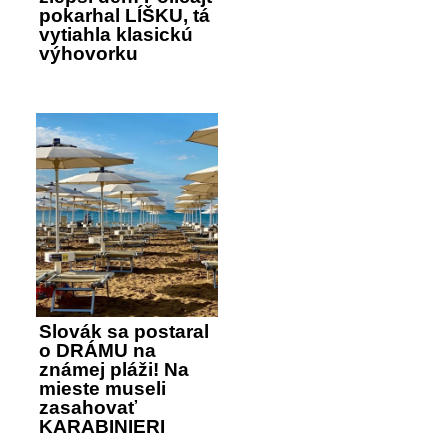
pokarhal LÍŠKU, tá
vytiahla klasickú
výhovorku
Slovák sa postaral
o DRÁMU na
známej pláži! Na
mieste museli
zasahovať
KARABINIERI