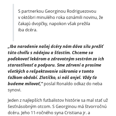
S partnerkou Georginou Rodriguezovou
v októbri minulého roka oznámili novinu, že
čakajú dvojičky, napokon však prežila
iba dcéra.
„Iba narodenie našej dcéry nám dáva silu prežiť
túto chvíľu s nádejou a šťastím. Chceme sa
poďakovať lekárom a zdravotným sestrám za ich
starostlivosť a podporu. Sme zdrvení a prosíme
všetkých o rešpektovanie súkromia v tomto
ťažkom období. Zlatíčko, si náš anjel. Vždy ťa
budeme milovať,“
poslal Ronaldo odkaz do neba
synovi.
Jeden z najlepších futbalistov histórie sa mal stať už
šesťnásobným otcom. S Georginou má štvorročnú
dcéru. Jeho 11-ročného syna Cristiana jr. a