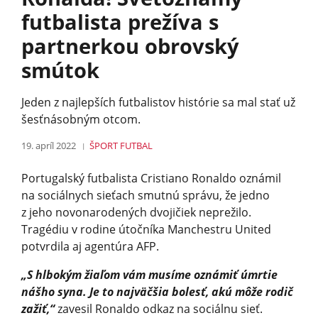
futbalista prežíva s
partnerkou obrovský
smútok
Jeden z najlepších futbalistov histórie sa mal stať už
šesťnásobným otcom.
19. apríl 2022
ŠPORT
FUTBAL
Portugalský futbalista Cristiano Ronaldo oznámil
na sociálnych sieťach smutnú správu, že jedno
z jeho novonarodených dvojičiek neprežilo.
Tragédiu v rodine útočníka Manchestru United
potvrdila aj agentúra AFP.
„S hlbokým žiaľom vám musíme oznámiť úmrtie
nášho syna. Je to najväčšia bolesť, akú môže rodič
zažiť,“
zavesil Ronaldo odkaz na sociálnu sieť.