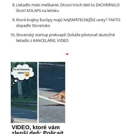
Lietadlo malo meškanie: Otcovi troch detí to ZACHRÁNILO
život! KOLAPS na letisku
Ktoré krajiny Európy majú NAJSMRTEĽNEJŠIE cesty? TAKTO
dopadlo Slovensko
Slovenský startup prekvapil: Dokáže pilotovať skutočné
lietadlo z KANCELÁRIE, VIDEO
VIDEO, ktoré vám
zlepší deň: Policajt