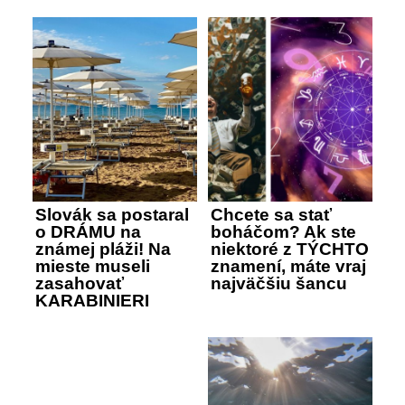
Slovák sa postaral
Chcete sa stať
o DRÁMU na
boháčom? Ak ste
známej pláži! Na
niektoré z TÝCHTO
mieste museli
znamení, máte vraj
zasahovať
najväčšiu šancu
KARABINIERI