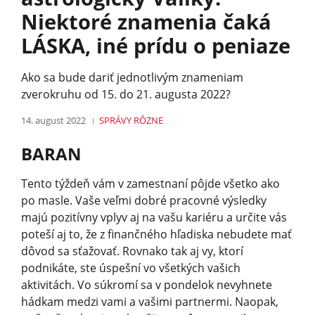
Niektoré znamenia čaká
LÁSKA, iné prídu o peniaze
Ako sa bude dariť jednotlivým znameniam
zverokruhu od 15. do 21. augusta 2022?
14. august 2022
SPRÁVY
RÔZNE
BARAN
Tento týždeň vám v zamestnaní pôjde všetko ako
po masle. Vaše veľmi dobré pracovné výsledky
majú pozitívny vplyv aj na vašu kariéru a určite vás
poteší aj to, že z finančného hľadiska nebudete mať
dôvod sa sťažovať. Rovnako tak aj vy, ktorí
podnikáte, ste úspešní vo všetkých vašich
aktivitách. Vo súkromí sa v pondelok nevyhnete
hádkam medzi vami a vašimi partnermi. Naopak,