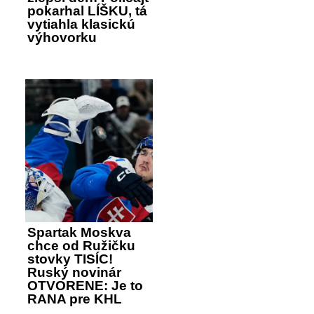
pokarhal LÍŠKU, tá
vytiahla klasickú
výhovorku
Spartak Moskva
chce od Ružičku
stovky TISÍC!
Ruský novinár
OTVORENE: Je to
RANA pre KHL