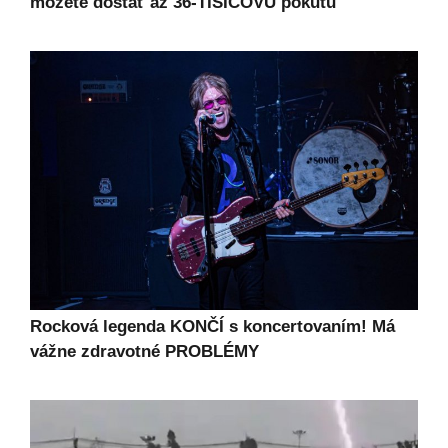
môžete dostať až 36-TISÍCOVÚ pokutu
Rocková legenda KONČÍ s koncertovaním! Má
vážne zdravotné PROBLÉMY