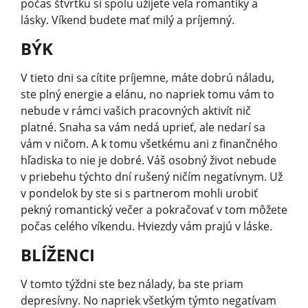
počas štvrtku si spolu užijete veľa romantiky a
lásky. Víkend budete mať milý a príjemný.
BÝK
V tieto dni sa cítite príjemne, máte dobrú náladu,
ste plný energie a elánu, no napriek tomu vám to
nebude v rámci vašich pracovných aktivít nič
platné. Snaha sa vám nedá uprieť, ale nedarí sa
vám v ničom. A k tomu všetkému ani z finančného
hľadiska to nie je dobré. Váš osobný život nebude
v priebehu týchto dní rušený ničím negatívnym. Už
v pondelok by ste si s partnerom mohli urobiť
pekný romantický večer a pokračovať v tom môžete
počas celého víkendu. Hviezdy vám prajú v láske.
BLÍŽENCI
V tomto týždni ste bez nálady, ba ste priam
depresívny. No napriek všetkým týmto negatívam