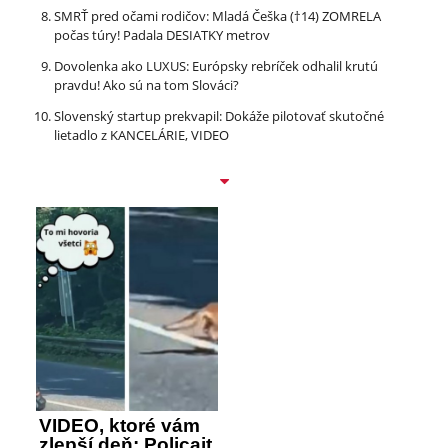
SMRŤ pred očami rodičov: Mladá Češka (†14) ZOMRELA
počas túry! Padala DESIATKY metrov
Dovolenka ako LUXUS: Európsky rebríček odhalil krutú
pravdu! Ako sú na tom Slováci?
Slovenský startup prekvapil: Dokáže pilotovať skutočné
lietadlo z KANCELÁRIE, VIDEO
VIDEO, ktoré vám
zlepší deň: Policajt