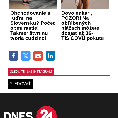
Obchodovanie s
Dovolenkári,
ľuďmi na
POZOR! Na
Slovensku? Počet
obľúbených
obetí rastie!
plážach môžete
Takmer štvrtinu
dostať až 36-
tvoria cudzinci
TISÍCOVÚ pokutu
SLEDUJTE NÁŠ INSTAGRAM
SLEDOVAŤ