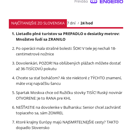
NAJČÍTANEJŠIE ZO SLOVENSKA
7 dní
24 hod
Lietadlo plné turistov sa PREPADLO o desiatky metrov:
Množstvo ľudí sa ZRANILO
Po operácii mala strašné bolesti: ŠOK! V tele jej nechali 18-
centimetrové nožnice
Dovolenkári, POZOR! Na obľúbených plážach môžete dostať
až 36-TISÍCOVÚ pokutu
Chcete sa stať boháčom? Ak ste niektoré z TÝCHTO znamení,
máte vraj najväčšiu šancu
Spartak Moskva chce od Ružičku stovky TISÍC! Ruský novinár
OTVORENE: Je to RANA pre KHL
NEŠŤASTIE na dovolenke v Bulharsku: Senior chcel zachrániť
topiaceho sa, sám ZOMREL
Ktoré krajiny Európy majú NAJSMRTEĽNEJŠIE cesty? TAKTO
dopadlo Slovensko