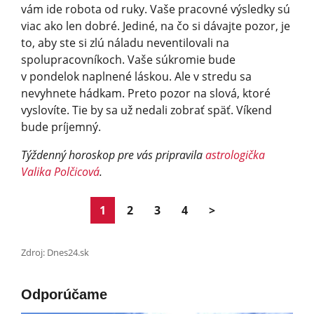
vám ide robota od ruky. Vaše pracovné výsledky sú
viac ako len dobré. Jediné, na čo si dávajte pozor, je
to, aby ste si zlú náladu neventilovali na
spolupracovníkoch. Vaše súkromie bude
v pondelok naplnené láskou. Ale v stredu sa
nevyhnete hádkam. Preto pozor na slová, ktoré
vyslovíte. Tie by sa už nedali zobrať späť. Víkend
bude príjemný.
Týždenný horoskop pre vás pripravila
astrologička
Valika Polčicová
.
1
2
3
4
>
Zdroj: Dnes24.sk
Odporúčame