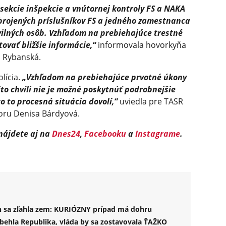
 sekcie inšpekcie a vnútornej kontroly FS a NAKA
zbrojených príslušníkov FS a jedného zamestnanca
vilných osôb. Vzhľadom na prebiehajúce trestné
vať bližšie informácie,“
informovala hovorkyňa
a Rybanská.
olícia.
„Vzhľadom na prebiehajúce prvotné úkony
to chvíli nie je možné poskytnúť podrobnejšie
o to procesná situácia dovolí,“
uviedla pre TASR
oru Denisa Bárdyová.
 nájdete aj na
Dnes24
,
Facebooku
a
Instagrame
.
ách sa zľahla zem: KURIÓZNY prípad má dohru
behla Republika, vláda by sa zostavovala ŤAŽKO