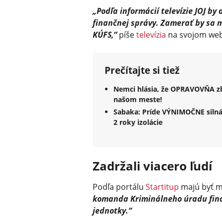
„Podľa informácií televízie JOJ b
finančnej správy. Zamerať by sa 
KÚFS,“
píše
televízia
na svojom web
Prečítajte si tiež
Nemci hlásia, že OPRAVOVŇA zbr
našom meste!
Sabaka: Príde VÝNIMOČNE silná
2 roky izolácie
Zadržali viacero ľudí
Podľa portálu
Startitup
majú byť m
komanda Kriminálneho úradu fina
jednotky.“