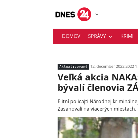
DOMOV
SPRÁVY
KRIMI
12. december 2022 2022 1
Aktualizované
Veľká akcia NAKA:
bývalí členovia
Elitní policajti Národnej kriminálne
Zasahovali na viacerých miestach.