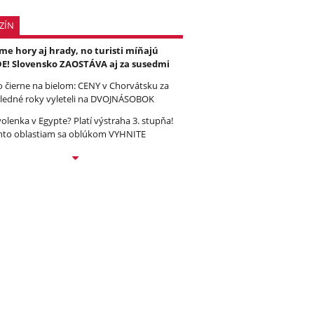
ZÍN
e hory aj hrady, no turisti míňajú
E! Slovensko ZAOSTÁVA aj za susedmi
to čierne na bielom: CENY v Chorvátsku za
ledné roky vyleteli na DVOJNÁSOBOK
olenka v Egypte? Platí výstraha 3. stupňa!
to oblastiam sa oblúkom VYHNITE