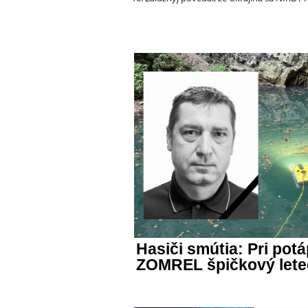
Hasiči smútia: Pri potá
ZOMREL špičkový lete