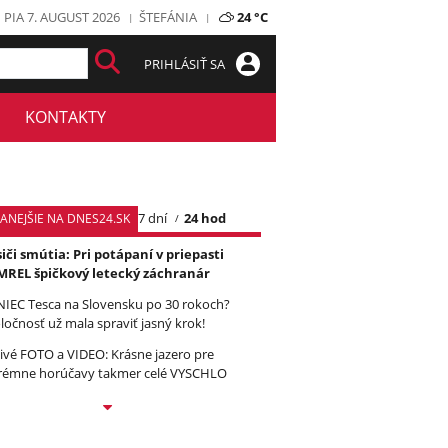
PIA 7. AUGUST 2026
ŠTEFÁNIA
24 °C
PRIHLÁSIŤ SA
KONTAKTY
7 dní
24 hod
TANEJŠIE NA DNES24.SK
iči smútia: Pri potápaní v priepasti
REL špičkový letecký záchranár
IEC Tesca na Slovensku po 30 rokoch?
ločnosť už mala spraviť jasný krok!
ivé FOTO a VIDEO: Krásne jazero pre
rémne horúčavy takmer celé VYSCHLO