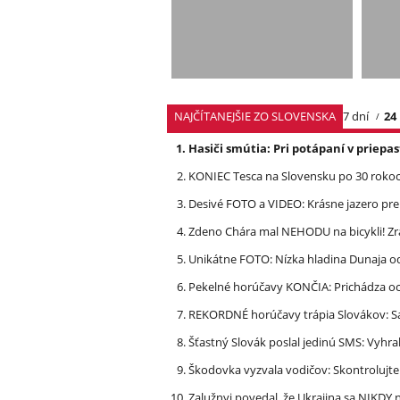
NAJČÍTANEJŠIE ZO SLOVENSKA
7 dní
24
Hasiči smútia: Pri potápaní v priep
KONIEC Tesca na Slovensku po 30 rokoch
Desivé FOTO a VIDEO: Krásne jazero p
Zdeno Chára mal NEHODU na bicykli! Z
Unikátne FOTO: Nízka hladina Dunaja od
Pekelné horúčavy KONČIA: Prichádza och
REKORDNÉ horúčavy trápia Slovákov: Sa
Šťastný Slovák poslal jedinú SMS: Vyhra
Škodovka vyzvala vodičov: Skontrolujt
Zalužnyj povedal, že Ukrajina sa NIKDY n