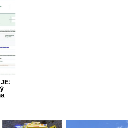
UJE:
vý
na