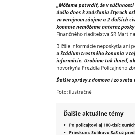
„Môžeme potvrdiť, že v súčinnosti
došlo dnes k zadržaniu štyroch o
vo verejnom záujme a 2 ďalších ci
konanie nemôžeme nateraz poskyto
Finančného riaditeľstva SR Martin
Bližšie informácie neposkytla ani p
a štádium trestného konania v tej
informácie. Urobíme tak ihneď, ak
hovorkyňa Prezídia Policajného zb
Ďalšie správy z domova i zo sveta
Foto: ilustračné
Ďalšie aktuálne témy
Po policajtovi aj 100-tisíc eur
Prieskum: Sulíkovu SaS už pred