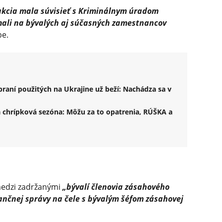
y akcia mala súvisieť s Kriminálnym úradom
mali na bývalých aj súčasných zamestnancov
e.
aní použitých na Ukrajine už beží: Nachádza sa v
 chrípková sezóna: Môžu za to opatrenia, RÚŠKA a
edzi zadržanými
„bývalí členovia zásahového
nčnej správy na čele s bývalým šéfom zásahovej