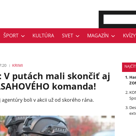
ŠPORT
KULTÚRA
SVET
MAGAZÍN
KVÍZY
7:20
KRIMI
NAJČÍ
 V putách mali skončiť aj
Has
 ZÁSAHOVÉHO komanda!
ZOM
KON
Spo
j agentúry boli v akcii už od skorého rána.
Des
ext