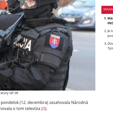
MAGA
Mám
IND
Je 
pos
Dov
Tým
ratúry GP SR
v pondelok (12. decembra) zasahovala Národná
movala o tom televízia
JOJ
.