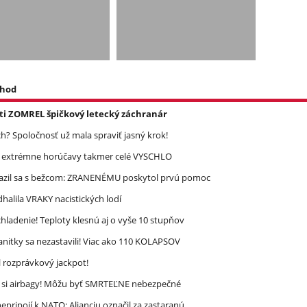
 hod
asti ZOMREL špičkový letecký záchranár
? Spoločnosť už mala spraviť jasný krok!
re extrémne horúčavy takmer celé VYSCHLO
razil sa s bežcom: ZRANENÉMU poskytol prvú pomoc
halila VRAKY nacistických lodí
ladenie! Teploty klesnú aj o vyše 10 stupňov
nitky sa nezastavili! Viac ako 110 KOLAPSOV
l rozprávkový jackpot!
e si airbagy! Môžu byť SMRTEĽNE nebezpečné
epripojí k NATO: Alianciu označil za zastaranú