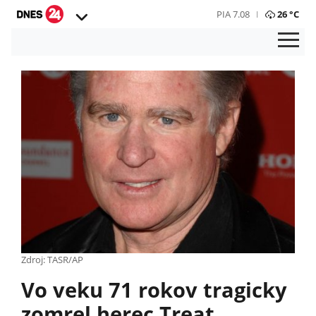
PIA 7.08
26 °C
Zdroj: TASR/AP
Vo veku 71 rokov tragicky
zomrel herec Treat