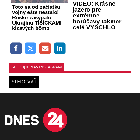
VIDEO: Krásne
Toto sa od začiatku
jazero pre
vojny ešte nestalo!
extrémne
Rusko zasypalo
horúčavy takmer
Ukrajinu TISÍCKAMI
celé VYSCHLO
kĺzavých bômb
SLEDUJTE NÁŠ INSTAGRAM
SLEDOVAŤ