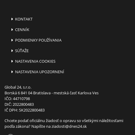
KONTAKT
CENNÍK
PODMIENKY POUŽÍVANIA
SÚŤAŽE
NASTAVENIA COOKIES
NASTAVENIA UPOZORNENÍ
Global 24, s.r.o.
Borská 6 841 04 Bratislava - mestská časť Karlova Ves
IČO: 44710798
DIČ: 2022800483
IČ DPH: SK2022800483
Chcete podať oficiálnu žiadosť o opravu so všetkými náležitosťami
podľa zákona? Napíšte na
ziadosti@dnes24.sk