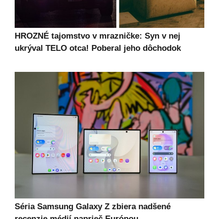
HROZNÉ tajomstvo v mrazničke: Syn v nej
ukrýval TELO otca! Poberal jeho dôchodok
Séria Samsung Galaxy Z zbiera nadšené
recenzie médií naprieč Európou