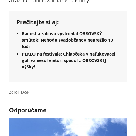
a raz ho nominovali na cenu Emmy.
Prečítajte si aj:
Radosť a zábavu vystriedal OBROVSKÝ
smútok: Nehodu svadobčanov neprežilo 10
ľudí
PEKLO na festivale: Chlapčeka v nafukovacej
guli vzniesol vietor, spadol z OBROVSKEJ
výšky!
Zdroj: TASR
Odporúčame