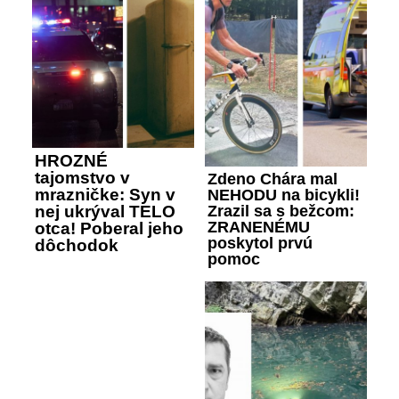
HROZNÉ
tajomstvo v
Zdeno Chára mal
mrazničke: Syn v
NEHODU na bicykli!
Zrazil sa s bežcom:
nej ukrýval TELO
ZRANENÉMU
otca! Poberal jeho
poskytol prvú
dôchodok
pomoc