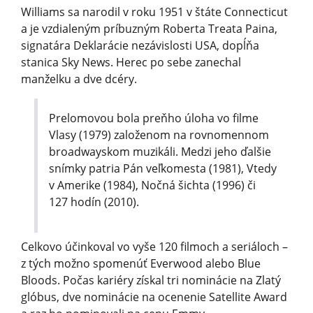
Williams sa narodil v roku 1951 v štáte Connecticut
a je vzdialeným príbuzným Roberta Treata Paina,
signatára Deklarácie nezávislosti USA, dopĺňa
stanica Sky News. Herec po sebe zanechal
manželku a dve dcéry.
Prelomovou bola preňho úloha vo filme
Vlasy (1979) založenom na rovnomennom
broadwayskom muzikáli. Medzi jeho ďalšie
snímky patria Pán veľkomesta (1981), Vtedy
v Amerike (1984), Nočná šichta (1996) či
127 hodín (2010).
Celkovo účinkoval vo vyše 120 filmoch a seriáloch –
z tých možno spomenúť Everwood alebo Blue
Bloods. Počas kariéry získal tri nominácie na Zlatý
glóbus, dve nominácie na ocenenie Satellite Award