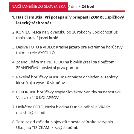
NAJČÍTANEJŠIE ZO SLOVENSKA
7 dní
24 hod
Hasiči smútia: Pri potápaní v priepasti ZOMREL špičkový
letecký záchranár
KONIEC Tesca na Slovensku po 30 rokoch? Spoločnosť už
mala spraviť jasný krok!
Desivé FOTO a VIDEO: Krásne jazero pre extrémne horúčavy
takmer celé VYSCHLO
Zdeno Chára mal NEHODU na bicykli! Zrazil sa s bežcom:
ZRANENÉMU poskytol prvú pomoc
Pekelné horúčavy KONČIA: Prichádza ochladenie! Teploty
klesnú aj o vyše 10 stupňov
REKORDNÉ horúčavy trápia Slovákov: Sanitky sa nezastavili!
Viac ako 110 KOLAPSOV
Unikátne FOTO: Nízka hladina Dunaja odhalila VRAKY
nacistických lodí
Toto sa od začiatku vojny ešte nestalo! Rusko zasypalo
Ukrajinu TISÍCKAMI kĺzavých bômb