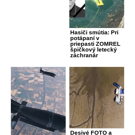
Hasiči smútia: Pri
potápaní v
priepasti ZOMREL
špičkový letecký
záchranár
Desivé FOTO a