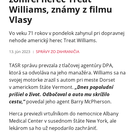
Williams, známy z filmu
Vlasy
Vo veku 71 rokov v pondelok zahynul pri dopravnej
nehode americký herec Treat Williams.
13. jún 2023
SPRÁVY
ZO ZAHRANIČIA
TASR správu prevzala z tlačovej agentúry DPA,
ktorá sa odvoláva na jeho manažéra. Williams sa na
svojej motorke zrazil s autom pri meste Dorset
v americkom štáte Vermont.
„Dnes popoludní
prišiel o život. Odbočoval a auto mu skrížilo
cestu,“
povedal jeho agent Barry McPherson.
Herca previezli vrtuľníkom do nemocnice Albany
Medical Center v susednom štáte New York, ale
lekárom sa ho už nepodarilo zachrániť.