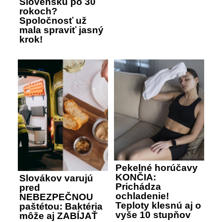
Slovensku po 30
rokoch?
Spoločnosť už
mala spraviť jasný
krok!
Pekelné horúčavy
KONČIA:
Slovákov varujú
Prichádza
pred
ochladenie!
NEBEZPEČNOU
Teploty klesnú aj o
paštétou: Baktéria
vyše 10 stupňov
môže aj ZABÍJAŤ