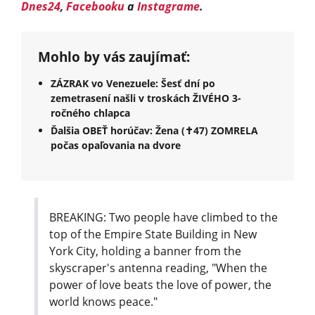
Dnes24
,
Facebooku
a
Instagrame
.
Mohlo by vás zaujímať:
ZÁZRAK vo Venezuele: Šesť dní po
zemetrasení našli v troskách ŽIVÉHO 3-
ročného chlapca
Ďalšia OBEŤ horúčav: Žena (✝︎47) ZOMRELA
počas opaľovania na dvore
BREAKING: Two people have climbed to the
top of the Empire State Building in New
York City, holding a banner from the
skyscraper's antenna reading, "When the
power of love beats the love of power, the
world knows peace."