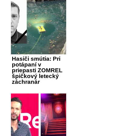
Hasiči smútia: Pri
potápaní v
priepasti ZOMREL
špičkový letecký
záchranár