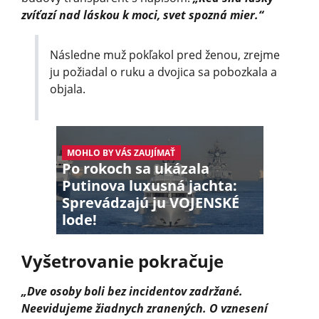
zvíťazí nad láskou k moci, svet spozná mier.“
Následne muž pokľakol pred ženou, zrejme
ju požiadal o ruku a dvojica sa pobozkala a
objala.
MOHLO BY VÁS ZAUJÍMAŤ
Po rokoch sa ukázala
Putinova luxusná jachta:
Sprevádzajú ju VOJENSKÉ
lode!
Vyšetrovanie pokračuje
„Dve osoby boli bez incidentov zadržané.
Neevidujeme žiadnych zranených. O vznesení