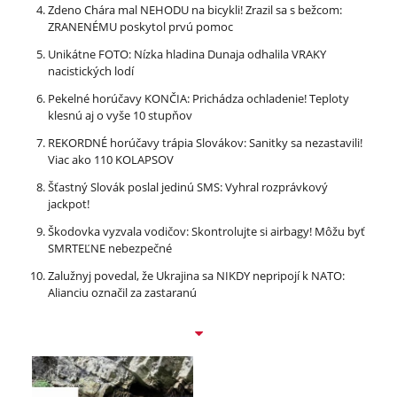
Zdeno Chára mal NEHODU na bicykli! Zrazil sa s bežcom:
ZRANENÉMU poskytol prvú pomoc
Unikátne FOTO: Nízka hladina Dunaja odhalila VRAKY
nacistických lodí
Pekelné horúčavy KONČIA: Prichádza ochladenie! Teploty
klesnú aj o vyše 10 stupňov
REKORDNÉ horúčavy trápia Slovákov: Sanitky sa nezastavili!
Viac ako 110 KOLAPSOV
Šťastný Slovák poslal jedinú SMS: Vyhral rozprávkový
jackpot!
Škodovka vyzvala vodičov: Skontrolujte si airbagy! Môžu byť
SMRTEĽNE nebezpečné
Zalužnyj povedal, že Ukrajina sa NIKDY nepripojí k NATO:
Alianciu označil za zastaranú