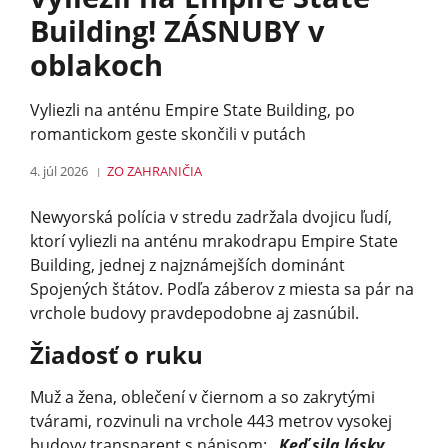
Building! ZÁSNUBY v
oblakoch
Vyliezli na anténu Empire State Building, po
romantickom geste skončili v putách
4. júl 2026
ZO ZAHRANIČIA
Newyorská polícia v stredu zadržala dvojicu ľudí,
ktorí vyliezli na anténu mrakodrapu Empire State
Building, jednej z najznámejších dominánt
Spojených štátov. Podľa záberov z miesta sa pár na
vrchole budovy pravdepodobne aj zasnúbil.
Žiadosť o ruku
Muž a žena, oblečení v čiernom a so zakrytými
tvárami, rozvinuli na vrchole 443 metrov vysokej
budovy transparent s nápisom:
„Keď sila lásky