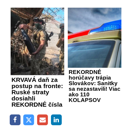
REKORDNÉ
horúčavy trápia
KRVAVÁ daň za
Slovákov: Sanitky
postup na fronte:
sa nezastavili! Viac
Ruské straty
ako 110
dosiahli
KOLAPSOV
REKORDNÉ čísla