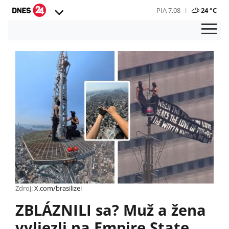
PIA 7.08
24 °C
Zdroj:
X.com/brasilizei
ZBLÁZNILI sa? Muž a žena
vyliezli na Empire State