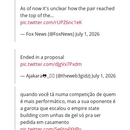
As of now it's unclear how the pair reached
the top of the…
pic.twitter.com/rUPZ6nc1eK
— Fox News (@FoxNews)
July 1, 2026
Ended in a proposal
pic.twitter.com/dJgVx7Pxdm
— Ajakara🐸_🙂‍↔️ (@theweb3gidz)
July 1, 2026
quando você tá numa competição de quem
é mais performático, mas a sua oponente é
a garota que escalou o empire state
building com unhas de gel só pra ser
pedida em casamento
pic.twitter.com/5e6tq4XHPv