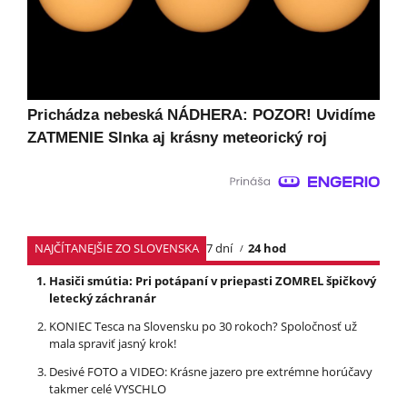
Prichádza nebeská NÁDHERA: POZOR! Uvidíme
ZATMENIE Slnka aj krásny meteorický roj
NAJČÍTANEJŠIE ZO SLOVENSKA
7 dní
24 hod
Hasiči smútia: Pri potápaní v priepasti ZOMREL špičkový
letecký záchranár
KONIEC Tesca na Slovensku po 30 rokoch? Spoločnosť už
mala spraviť jasný krok!
Desivé FOTO a VIDEO: Krásne jazero pre extrémne horúčavy
takmer celé VYSCHLO