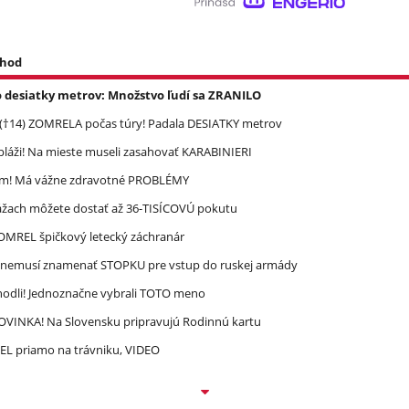
 hod
o desiatky metrov: Množstvo ľudí sa ZRANILO
 (†14) ZOMRELA počas túry! Padala DESIATKY metrov
pláži! Na mieste museli zasahovať KARABINIERI
ím! Má vážne zdravotné PROBLÉMY
ážach môžete dostať až 36-TISÍCOVÚ pokutu
 ZOMREL špičkový letecký záchranár
n nemusí znamenať STOPKU pre vstup do ruskej armády
zhodli! Jednoznačne vybrali TOTO meno
 NOVINKA! Na Slovensku pripravujú Rodinnú kartu
REL priamo na trávniku, VIDEO