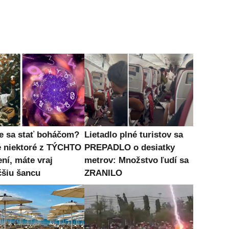
e sa stať boháčom?
Lietadlo plné turistov sa
e niektoré z TÝCHTO
PREPADLO o desiatky
ní, máte vraj
metrov: Množstvo ľudí sa
čšiu šancu
ZRANILO