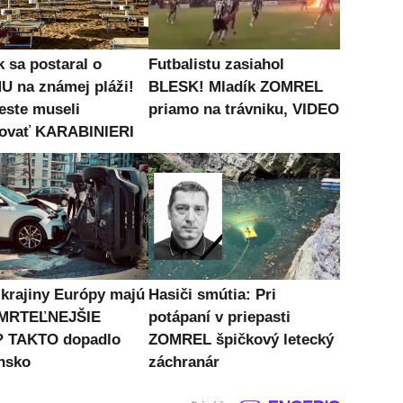
k sa postaral o
Futbalistu zasiahol
 na známej pláži!
BLESK! Mladík ZOMREL
este museli
priamo na trávniku, VIDEO
ovať KARABINIERI
 krajiny Európy majú
Hasiči smútia: Pri
MRTEĽNEJŠIE
potápaní v priepasti
? TAKTO dopadlo
ZOMREL špičkový letecký
nsko
záchranár