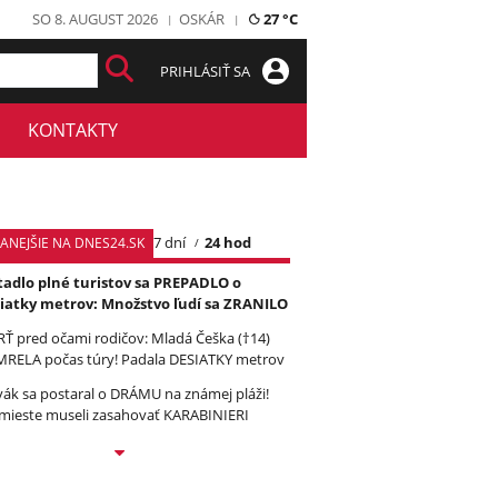
SO 8. AUGUST 2026
OSKÁR
27 °C
PRIHLÁSIŤ SA
KONTAKTY
7 dní
24 hod
TANEJŠIE NA DNES24.SK
tadlo plné turistov sa PREPADLO o
iatky metrov: Množstvo ľudí sa ZRANILO
Ť pred očami rodičov: Mladá Češka (†14)
RELA počas túry! Padala DESIATKY metrov
vák sa postaral o DRÁMU na známej pláži!
mieste museli zasahovať KARABINIERI