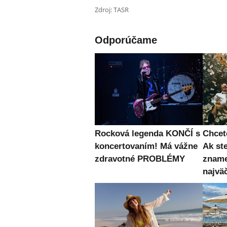
Zdroj: TASR
Odporúčame
Rocková legenda KONČÍ s
Chcet
koncertovaním! Má vážne
Ak st
zdravotné PROBLÉMY
zname
najvä