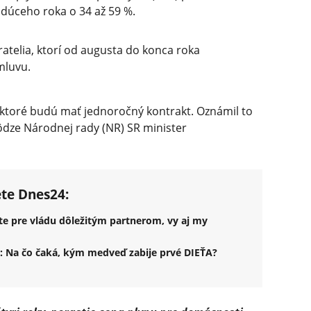
dúceho roka o 34 až 59 %.
ratelia, ktorí od augusta do konca roka
mluvu.
, ktoré budú mať jednoročný kontrakt. Oznámil to
ôdze Národnej rady (NR) SR minister
ete Dnes24:
e pre vládu dôležitým partnerom, vy aj my
vi: Na čo čaká, kým medveď zabije prvé DIEŤA?