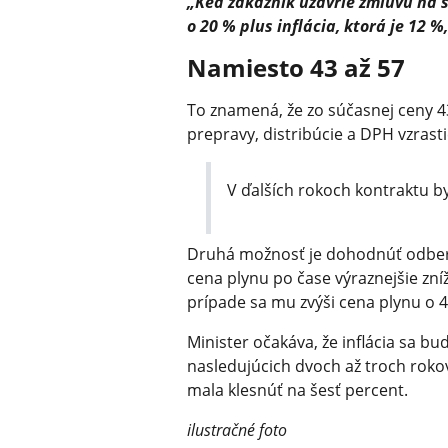
„Keď zákazník uzavrie zmluvu na š
o 20 % plus inflácia, ktorá je 12 %,
Namiesto 43 až 57
To znamená, že zo súčasnej ceny 
prepravy, distribúcie a DPH vzrast
V ďalších rokoch kontraktu by
Druhá možnosť je dohodnúť odber i
cena plynu po čase výraznejšie zní
prípade sa mu zvýši cena plynu o 42
Minister očakáva, že inflácia sa bu
nasledujúcich dvoch až troch rok
mala klesnúť na šesť percent.
ilustračné foto