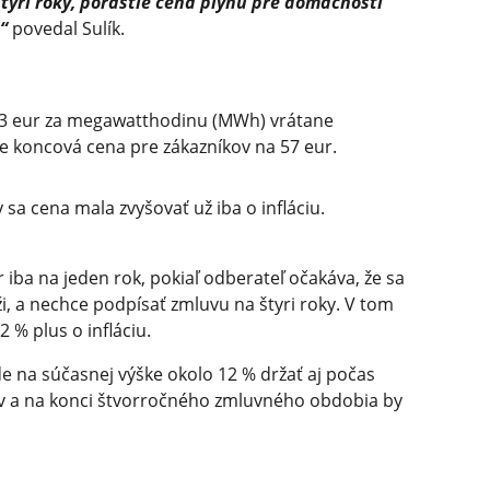
tyri roky, porastie cena plynu pre domácnosti
“
povedal Sulík.
43 eur za megawatthodinu (MWh) vrátane
ie koncová cena pre zákazníkov na 57 eur.
 sa cena mala zvyšovať už iba o infláciu.
ba na jeden rok, pokiaľ odberateľ očakáva, že sa
ži, a nechce podpísať zmluvu na štyri roky. V tom
 % plus o infláciu.
de na súčasnej výške okolo 12 % držať aj počas
ov a na konci štvorročného zmluvného obdobia by