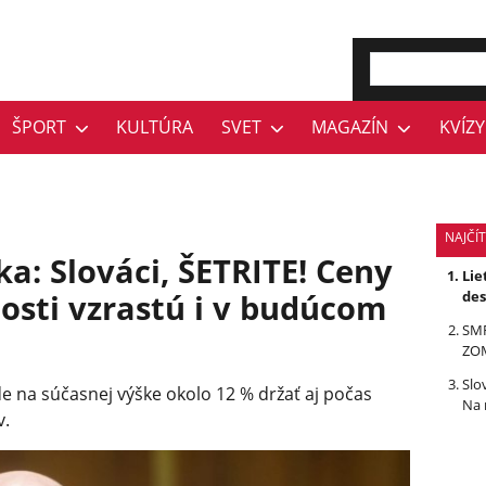
ŠPORT
KULTÚRA
SVET
MAGAZÍN
KVÍZY
NAJČÍ
ka: Slováci, ŠETRITE! Ceny
Lie
osti vzrastú i v budúcom
des
SMR
ZOM
Slo
de na súčasnej výške okolo 12 % držať aj počas
Na 
v.