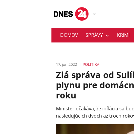
DOMOV
SPRÁVY
KRIMI
17. jún 2022
POLITIKA
Zlá správa od Sulí
plynu pre domácn
roku
Minister očakáva, že inflácia sa bu
nasledujúcich dvoch až troch roko