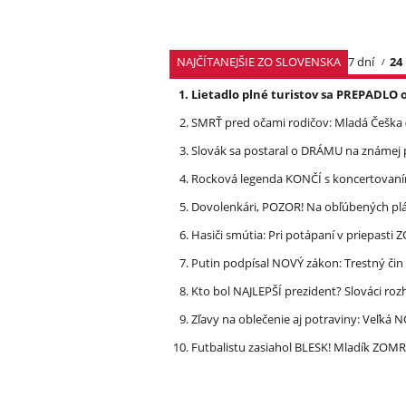
NAJČÍTANEJŠIE ZO SLOVENSKA
7 dní
24
Lietadlo plné turistov sa PREPADLO 
SMRŤ pred očami rodičov: Mladá Češka
Slovák sa postaral o DRÁMU na známej 
Rocková legenda KONČÍ s koncertovan
Dovolenkári, POZOR! Na obľúbených pl
Hasiči smútia: Pri potápaní v priepasti
Putin podpísal NOVÝ zákon: Trestný či
Kto bol NAJLEPŠÍ prezident? Slováci ro
Zľavy na oblečenie aj potraviny: Veľká
Futbalistu zasiahol BLESK! Mladík ZOM