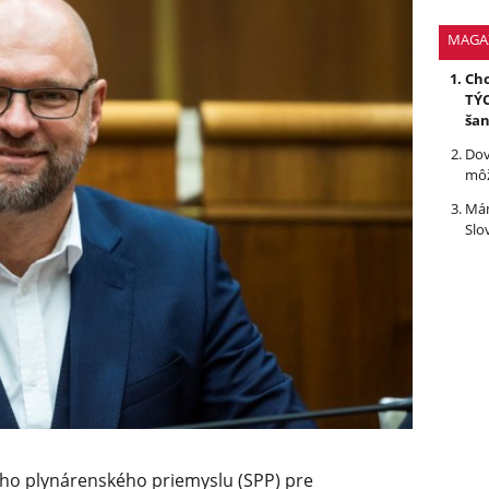
MAGA
Chc
TÝC
ša
Dov
môž
Mám
Slo
ho plynárenského priemyslu (SPP) pre