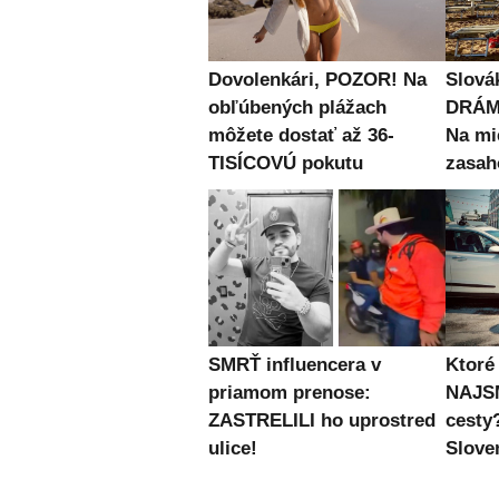
Dovolenkári, POZOR! Na
Slová
obľúbených plážach
DRÁMU
môžete dostať až 36-
Na mi
TISÍCOVÚ pokutu
zasah
SMRŤ influencera v
Ktoré
priamom prenose:
NAJS
ZASTRELILI ho uprostred
cesty
ulice!
Slove