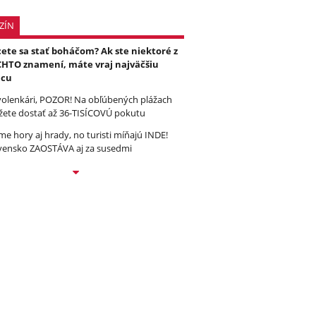
ZÍN
ete sa stať boháčom? Ak ste niektoré z
HTO znamení, máte vraj najväčšiu
ncu
olenkári, POZOR! Na obľúbených plážach
ete dostať až 36-TISÍCOVÚ pokutu
e hory aj hrady, no turisti míňajú INDE!
vensko ZAOSTÁVA aj za susedmi