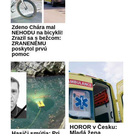
Zdeno Chára mal
NEHODU na bicykli!
Zrazil sa s bežcom:
ZRANENÉMU
poskytol prvú
pomoc
HOROR v Česku:
Mladá žena
Hasiči smútia: Pri