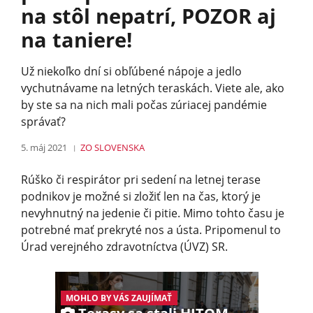
na stôl nepatrí, POZOR aj
na taniere!
Už niekoľko dní si obľúbené nápoje a jedlo
vychutnávame na letných teraskách. Viete ale, ako
by ste sa na nich mali počas zúriacej pandémie
správať?
5. máj 2021
ZO SLOVENSKA
Rúško či respirátor pri sedení na letnej terase
podnikov je možné si zložiť len na čas, ktorý je
nevyhnutný na jedenie či pitie. Mimo tohto času je
potrebné mať prekryté nos a ústa. Pripomenul to
Úrad verejného zdravotníctva (ÚVZ) SR.
MOHLO BY VÁS ZAUJÍMAŤ