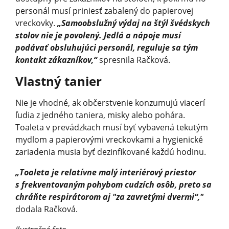
personál musí priniesť zabalený do papierovej
vreckovky.
„Samoobslužný výdaj na štýl švédskych
stolov nie je povolený. Jedlá a nápoje musí
podávať obsluhujúci personál, reguluje sa tým
kontakt zákazníkov,“
spresnila Račková.
Vlastný tanier
Nie je vhodné, ak občerstvenie konzumujú viacerí
ľudia z jedného taniera, misky alebo pohára.
Toaleta v prevádzkach musí byť vybavená tekutým
mydlom a papierovými vreckovkami a hygienické
zariadenia musia byť dezinfikované každú hodinu.
„Toaleta je relatívne malý interiérový priestor
s frekventovaným pohybom cudzích osôb, preto sa
chráňte respirátorom aj "za zavretými dvermi“,"
dodala Račková.