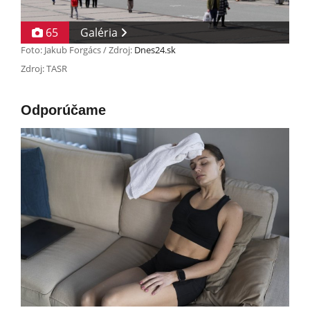
65
Galéria
Foto: Jakub Forgács / Zdroj:
Dnes24.sk
Zdroj: TASR
Odporúčame