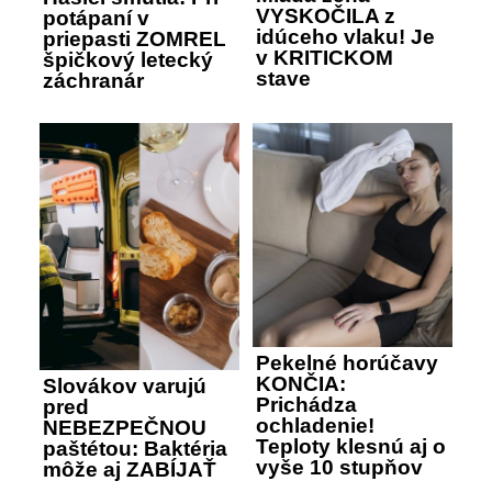
VYSKOČILA z
potápaní v
idúceho vlaku! Je
priepasti ZOMREL
v KRITICKOM
špičkový letecký
stave
záchranár
Pekelné horúčavy
KONČIA:
Slovákov varujú
Prichádza
pred
ochladenie!
NEBEZPEČNOU
Teploty klesnú aj o
paštétou: Baktéria
vyše 10 stupňov
môže aj ZABÍJAŤ