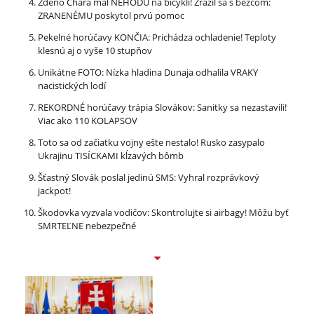
Zdeno Chára mal NEHODU na bicykli! Zrazil sa s bežcom:
ZRANENÉMU poskytol prvú pomoc
Pekelné horúčavy KONČIA: Prichádza ochladenie! Teploty
klesnú aj o vyše 10 stupňov
Unikátne FOTO: Nízka hladina Dunaja odhalila VRAKY
nacistických lodí
REKORDNÉ horúčavy trápia Slovákov: Sanitky sa nezastavili!
Viac ako 110 KOLAPSOV
Toto sa od začiatku vojny ešte nestalo! Rusko zasypalo
Ukrajinu TISÍCKAMI kĺzavých bômb
Šťastný Slovák poslal jedinú SMS: Vyhral rozprávkový
jackpot!
Škodovka vyzvala vodičov: Skontrolujte si airbagy! Môžu byť
SMRTEĽNE nebezpečné