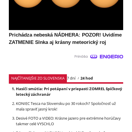
Prichádza nebeská NÁDHERA: POZOR! Uvidíme
ZATMENIE Slnka aj krásny meteorický roj
NAJČÍTANEJŠIE ZO SLOVENSKA
7 dní
24 hod
Hasiči smútia: Pri potápaní v priepasti ZOMREL špičkový
letecký záchranár
KONIEC Tesca na Slovensku po 30 rokoch? Spoločnosť už
mala spraviť jasný krok!
Desivé FOTO a VIDEO: Krásne jazero pre extrémne horúčavy
takmer celé VYSCHLO