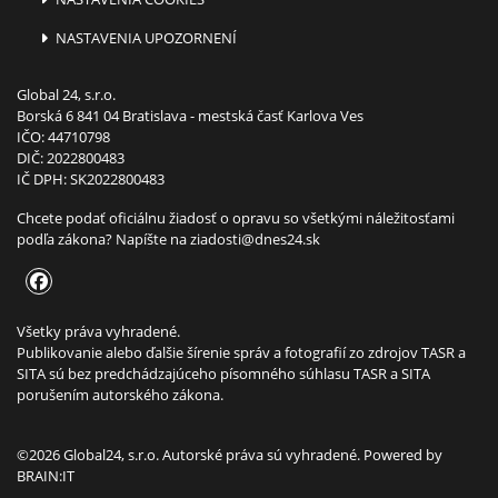
NASTAVENIA UPOZORNENÍ
Global 24, s.r.o.
Borská 6 841 04 Bratislava - mestská časť Karlova Ves
IČO: 44710798
DIČ: 2022800483
IČ DPH: SK2022800483
Chcete podať oficiálnu žiadosť o opravu so všetkými náležitosťami
podľa zákona? Napíšte na
ziadosti@dnes24.sk
Všetky práva vyhradené.
Publikovanie alebo ďalšie šírenie správ a fotografií zo zdrojov TASR a
SITA sú bez predchádzajúceho písomného súhlasu TASR a SITA
porušením autorského zákona.
©2026 Global24, s.r.o. Autorské práva sú vyhradené. Powered by
BRAIN:IT