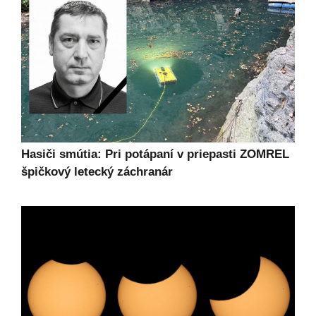
Hasiči smútia: Pri potápaní v priepasti ZOMREL
špičkový letecký záchranár