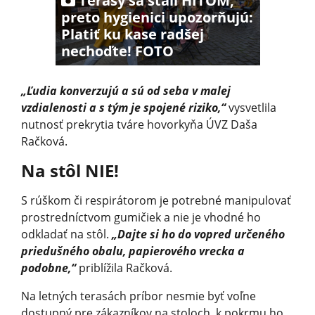
Terasy sa stali HITOM,
preto hygienici upozorňujú:
Platiť ku kase radšej
nechoďte! FOTO
„Ľudia konverzujú a sú od seba v malej
vzdialenosti a s tým je spojené riziko,“
vysvetlila
nutnosť prekrytia tváre hovorkyňa ÚVZ Daša
Račková.
Na stôl NIE!
S rúškom či respirátorom je potrebné manipulovať
prostredníctvom gumičiek a nie je vhodné ho
odkladať na stôl.
„Dajte si ho do vopred určeného
priedušného obalu, papierového vrecka a
podobne,“
priblížila Račková.
Na letných terasách príbor nesmie byť voľne
dostupný pre zákazníkov na stoloch, k pokrmu ho