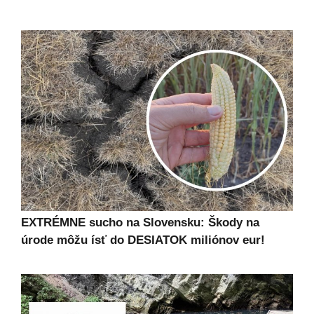
EXTRÉMNE sucho na Slovensku: Škody na
úrode môžu ísť do DESIATOK miliónov eur!