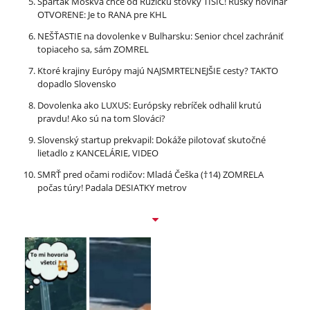
Spartak Moskva chce od Ružičku stovky TISÍC! Ruský novinár
OTVORENE: Je to RANA pre KHL
NEŠŤASTIE na dovolenke v Bulharsku: Senior chcel zachrániť
topiaceho sa, sám ZOMREL
Ktoré krajiny Európy majú NAJSMRTEĽNEJŠIE cesty? TAKTO
dopadlo Slovensko
Dovolenka ako LUXUS: Európsky rebríček odhalil krutú
pravdu! Ako sú na tom Slováci?
Slovenský startup prekvapil: Dokáže pilotovať skutočné
lietadlo z KANCELÁRIE, VIDEO
SMRŤ pred očami rodičov: Mladá Češka (†14) ZOMRELA
počas túry! Padala DESIATKY metrov