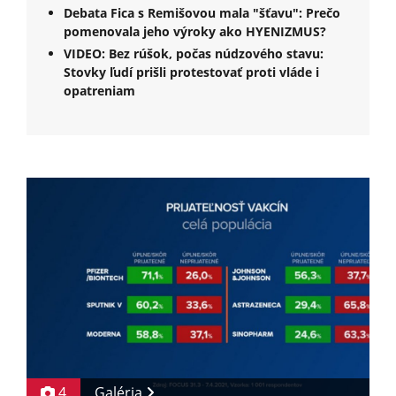
Debata Fica s Remišovou mala "šťavu": Prečo
pomenovala jeho výroky ako HYENIZMUS?
VIDEO: Bez rúšok, počas núdzového stavu:
Stovky ľudí prišli protestovať proti vláde i
opatreniam
4
Galéria