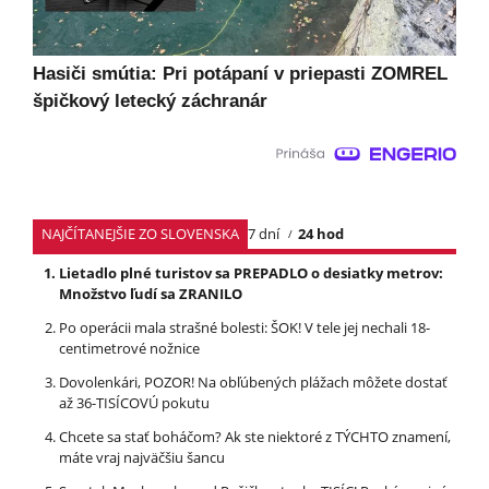
Hasiči smútia: Pri potápaní v priepasti ZOMREL
špičkový letecký záchranár
NAJČÍTANEJŠIE ZO SLOVENSKA
7 dní
24 hod
Lietadlo plné turistov sa PREPADLO o desiatky metrov:
Množstvo ľudí sa ZRANILO
Po operácii mala strašné bolesti: ŠOK! V tele jej nechali 18-
centimetrové nožnice
Dovolenkári, POZOR! Na obľúbených plážach môžete dostať
až 36-TISÍCOVÚ pokutu
Chcete sa stať boháčom? Ak ste niektoré z TÝCHTO znamení,
máte vraj najväčšiu šancu