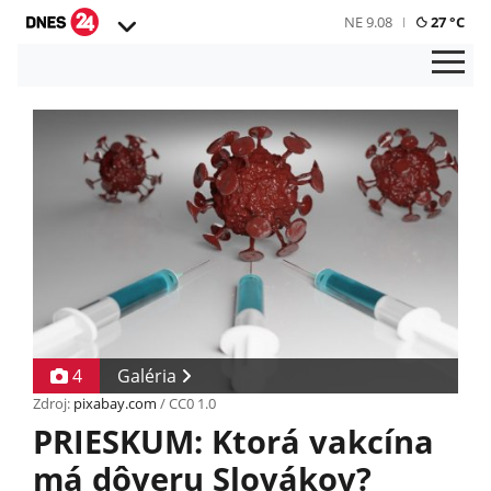
NE 9.08
27 °C
4
Galéria
Zdroj:
pixabay.com
/ CC0 1.0
PRIESKUM: Ktorá vakcína
má dôveru Slovákov?