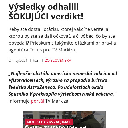
Výsledky odhalili
ŠOKUJÚCI verdikt!
Keby ste dostali otázku, ktorej vakcíne veríte, a
ktorou by ste sa dali očkovať, a či vôbec, čo by ste
povedali? Prieskum s takýmito otázkami pripravila
agentúra Focus pre TV Markíza.
2. máj 2021
han
ZO SLOVENSKA
„Najlepšie obstála americko-nemecká vakcína od
Pfizer/BioNTech, výrazne sa prepadla britsko-
švédska AstraZeneca. Po udalostiach okolo
Sputnika V prekvapila výsledkom ruská vakcína,“
informuje
portál
TV Markíza.
MOHLO BY VÁS ZAUJÍMAŤ