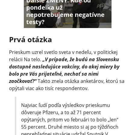
Ďalšie ZMENY: Kde od
pondelka už
nepotrebujeme negatívne
testy?
Prvá otázka
Prieskum uzrel svetlo sveta v nedeľu, v politickej
relácii Na telo.
„V prípade, že budú na Slovensku
dostupné nasledujúce vakcíny, do akej miery by
bolo pre Vás prijateľné, nechať sa nimi
zaočkovať?“
Takto znela otázka anketárov, ktorú sa
opýtali viac ako tisíc respondentov.
Najviac ľudí podľa výsledkov prieskumu
dôveruje Pfizeru, a to až 71 percent
opýtaných, pritom vo februári to bolo „len“
55 percent. Druhé miesto si aj po týždňoch
neprehľadnej situácie udržal Sputnik V,