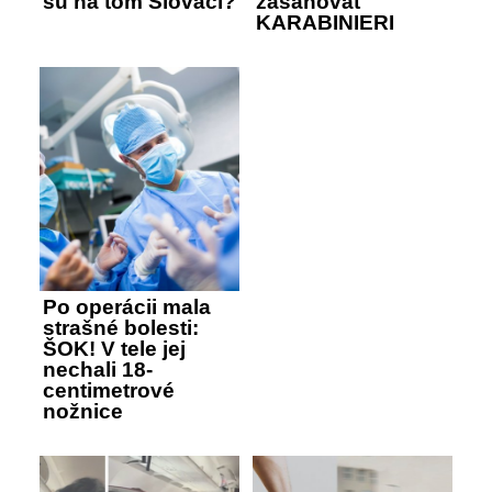
sú na tom Slováci?
zasahovať
KARABINIERI
Po operácii mala
strašné bolesti:
ŠOK! V tele jej
nechali 18-
centimetrové
nožnice