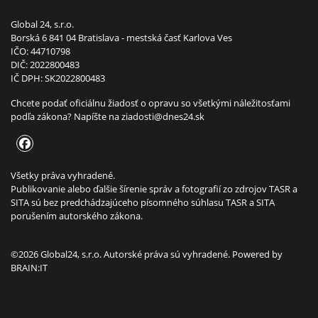
Global 24, s.r.o.
Borská 6 841 04 Bratislava - mestská časť Karlova Ves
IČO: 44710798
DIČ: 2022800483
IČ DPH: SK2022800483
Chcete podať oficiálnu žiadosť o opravu so všetkými náležitosťami
podľa zákona? Napíšte na
ziadosti@dnes24.sk
Všetky práva vyhradené.
Publikovanie alebo ďalšie šírenie správ a fotografií zo zdrojov TASR a
SITA sú bez predchádzajúceho písomného súhlasu TASR a SITA
porušením autorského zákona.
©2026 Global24, s.r.o. Autorské práva sú vyhradené. Powered by
BRAIN:IT