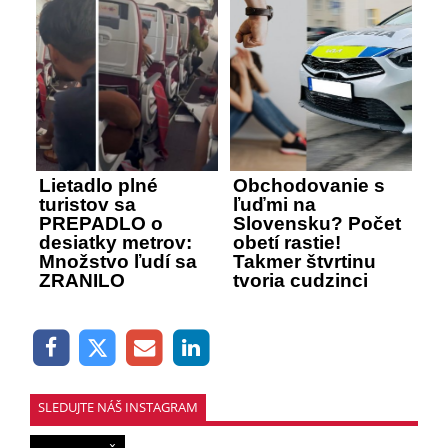
Lietadlo plné
Obchodovanie s
turistov sa
ľuďmi na
PREPADLO o
Slovensku? Počet
desiatky metrov:
obetí rastie!
Množstvo ľudí sa
Takmer štvrtinu
ZRANILO
tvoria cudzinci
SLEDUJTE NÁŠ INSTAGRAM