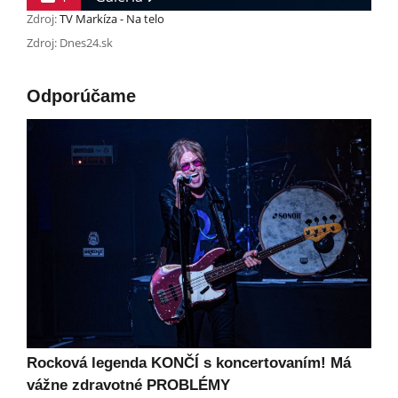
Zdroj:
TV Markíza - Na telo
Zdroj: Dnes24.sk
Odporúčame
Rocková legenda KONČÍ s koncertovaním! Má
vážne zdravotné PROBLÉMY