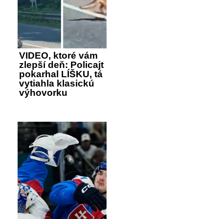
VIDEO, ktoré vám
zlepší deň: Policajt
pokarhal LÍŠKU, tá
vytiahla klasickú
výhovorku