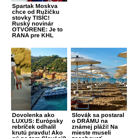
Spartak Moskva
chce od Ružičku
stovky TISÍC!
Ruský novinár
OTVORENE: Je to
RANA pre KHL
Dovolenka ako
Slovák sa postaral
LUXUS: Európsky
o DRÁMU na
rebríček odhalil
známej pláži! Na
krutú pravdu! Ako
mieste museli