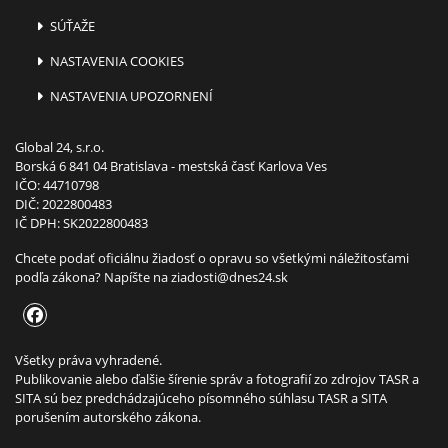
SÚŤAŽE
NASTAVENIA COOKIES
NASTAVENIA UPOZORNENÍ
Global 24, s.r.o.
Borská 6 841 04 Bratislava - mestská časť Karlova Ves
IČO: 44710798
DIČ: 2022800483
IČ DPH: SK2022800483
Chcete podať oficiálnu žiadosť o opravu so všetkými náležitosťami
podľa zákona? Napíšte na
ziadosti@dnes24.sk
Všetky práva vyhradené.
Publikovanie alebo ďalšie šírenie správ a fotografií zo zdrojov TASR a
SITA sú bez predchádzajúceho písomného súhlasu TASR a SITA
porušením autorského zákona.