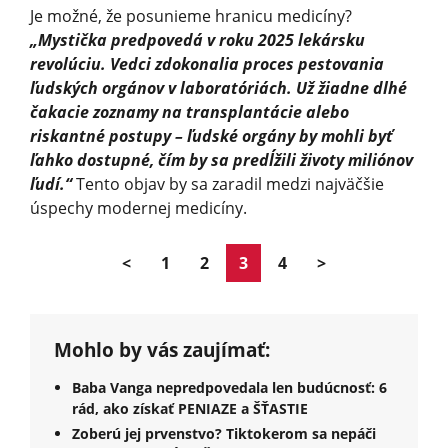
Je možné, že posunieme hranicu medicíny?
„Mystička predpovedá v roku 2025 lekársku
revolúciu. Vedci zdokonalia proces pestovania
ľudských orgánov v laboratóriách. Už žiadne dlhé
čakacie zoznamy na transplantácie alebo
riskantné postupy – ľudské orgány by mohli byť
ľahko dostupné, čím by sa predĺžili životy miliónov
ľudí.“
Tento objav by sa zaradil medzi najväčšie
úspechy modernej medicíny.
<
1
2
3
4
>
Mohlo by vás zaujímať:
Baba Vanga nepredpovedala len budúcnosť: 6
rád, ako získať PENIAZE a ŠŤASTIE
Zoberú jej prvenstvo? Tiktokerom sa nepáči