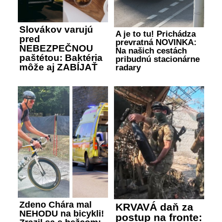
Slovákov varujú
A je to tu! Prichádza
pred
prevratná NOVINKA:
NEBEZPEČNOU
Na našich cestách
paštétou: Baktéria
pribudnú stacionárne
môže aj ZABÍJAŤ
radary
Zdeno Chára mal
KRVAVÁ daň za
NEHODU na bicykli!
postup na fronte: