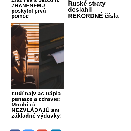
Zrazil sa s bežcom:
Ruské straty
ZRANENÉMU
dosiahli
poskytol prvú
REKORDNÉ čísla
pomoc
Ľudí najviac trápia
peniaze a zdravie:
Mnohí už
NEZVLÁDAJÚ ani
základné výdavky!