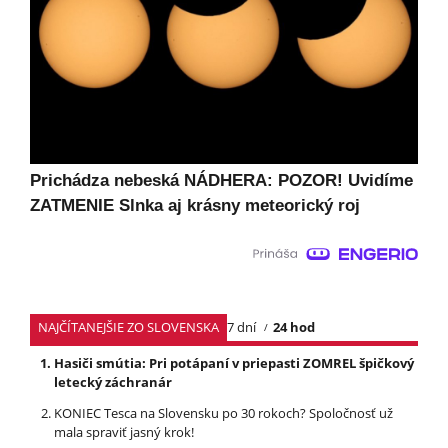
Prichádza nebeská NÁDHERA: POZOR! Uvidíme
ZATMENIE Slnka aj krásny meteorický roj
NAJČÍTANEJŠIE ZO SLOVENSKA
7 dní
24 hod
Hasiči smútia: Pri potápaní v priepasti ZOMREL špičkový
letecký záchranár
KONIEC Tesca na Slovensku po 30 rokoch? Spoločnosť už
mala spraviť jasný krok!