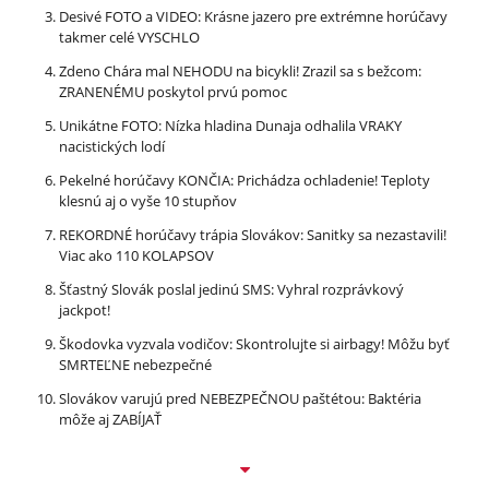
Desivé FOTO a VIDEO: Krásne jazero pre extrémne horúčavy
takmer celé VYSCHLO
Zdeno Chára mal NEHODU na bicykli! Zrazil sa s bežcom:
ZRANENÉMU poskytol prvú pomoc
Unikátne FOTO: Nízka hladina Dunaja odhalila VRAKY
nacistických lodí
Pekelné horúčavy KONČIA: Prichádza ochladenie! Teploty
klesnú aj o vyše 10 stupňov
REKORDNÉ horúčavy trápia Slovákov: Sanitky sa nezastavili!
Viac ako 110 KOLAPSOV
Šťastný Slovák poslal jedinú SMS: Vyhral rozprávkový
jackpot!
Škodovka vyzvala vodičov: Skontrolujte si airbagy! Môžu byť
SMRTEĽNE nebezpečné
Slovákov varujú pred NEBEZPEČNOU paštétou: Baktéria
môže aj ZABÍJAŤ