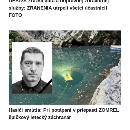
DESIVÁ zrážka auta a dopravnej zdravotnej
služby: ZRANENIA utrpeli všetci účastníci!
FOTO
Hasiči smútia: Pri potápaní v priepasti ZOMREL
špičkový letecký záchranár