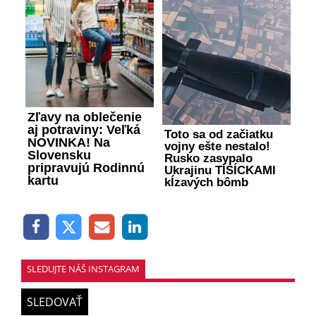
Zľavy na oblečenie
aj potraviny: Veľká
Toto sa od začiatku
NOVINKA! Na
vojny ešte nestalo!
Slovensku
Rusko zasypalo
pripravujú Rodinnú
Ukrajinu TISÍCKAMI
kartu
kĺzavých bômb
SLEDUJTE NÁŠ INSTAGRAM
SLEDOVAŤ