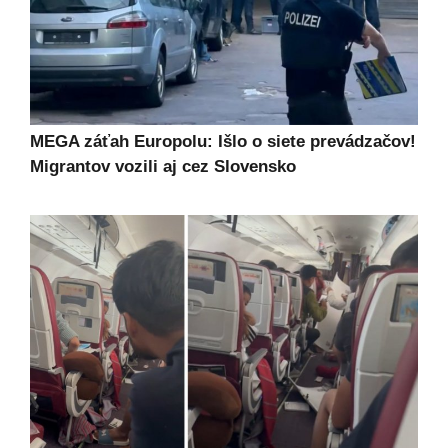
MEGA záťah Europolu: Išlo o siete prevádzačov!
Migrantov vozili aj cez Slovensko