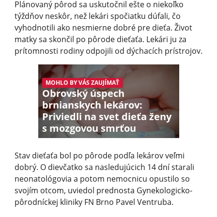
Plánovaný pôrod sa uskutočnil ešte o niekoľko
týždňov neskôr, než lekári spočiatku dúfali, čo
vyhodnotili ako nesmierne dobré pre dieťa. Život
matky sa skončil po pôrode dieťaťa. Lekári ju za
prítomnosti rodiny odpojili od dýchacích prístrojov.
MOHLO BY VÁS ZAUJÍMAŤ
Obrovský úspech
brnianskych lekárov:
Priviedli na svet dieťa ženy
s mozgovou smrťou
Stav dieťaťa bol po pôrode podľa lekárov veľmi
dobrý. O dievčatko sa nasledujúcich 14 dní starali
neonatológovia a potom nemocnicu opustilo so
svojím otcom, uviedol prednosta Gynekologicko-
pôrodníckej kliniky FN Brno Pavel Ventruba.