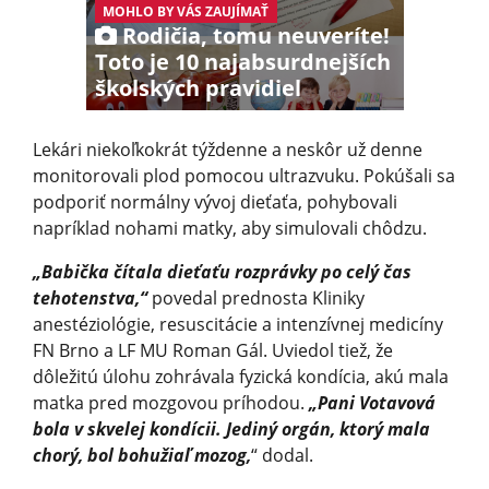
MOHLO BY VÁS ZAUJÍMAŤ
Rodičia, tomu neuveríte!
Toto je 10 najabsurdnejších
školských pravidiel
Lekári niekoľkokrát týždenne a neskôr už denne
monitorovali plod pomocou ultrazvuku. Pokúšali sa
podporiť normálny vývoj dieťaťa, pohybovali
napríklad nohami matky, aby simulovali chôdzu.
„Babička čítala dieťaťu rozprávky po celý čas
tehotenstva,“
povedal prednosta Kliniky
anestéziológie, resuscitácie a intenzívnej medicíny
FN Brno a LF MU Roman Gál. Uviedol tiež, že
dôležitú úlohu zohrávala fyzická kondícia, akú mala
matka pred mozgovou príhodou.
„Pani Votavová
bola v skvelej kondícii. Jediný orgán, ktorý mala
chorý, bol bohužiaľ mozog,
“ dodal.