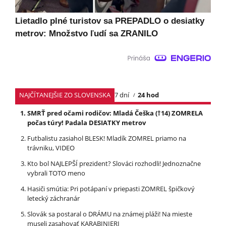
Lietadlo plné turistov sa PREPADLO o desiatky
metrov: Množstvo ľudí sa ZRANILO
NAJČÍTANEJŠIE ZO SLOVENSKA
7 dní
24 hod
SMRŤ pred očami rodičov: Mladá Češka (†14) ZOMRELA
počas túry! Padala DESIATKY metrov
Futbalistu zasiahol BLESK! Mladík ZOMREL priamo na
trávniku, VIDEO
Kto bol NAJLEPŠÍ prezident? Slováci rozhodli! Jednoznačne
vybrali TOTO meno
Hasiči smútia: Pri potápaní v priepasti ZOMREL špičkový
letecký záchranár
Slovák sa postaral o DRÁMU na známej pláži! Na mieste
museli zasahovať KARABINIERI