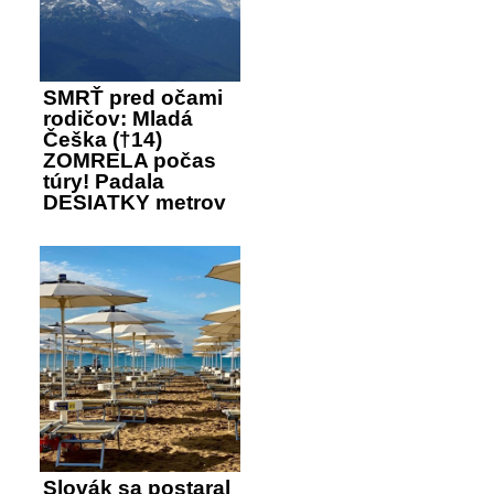
SMRŤ pred očami
rodičov: Mladá
Češka (†14)
ZOMRELA počas
túry! Padala
DESIATKY metrov
Slovák sa postaral