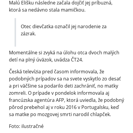
Malú Elišku následne začala dojčiť jej príbuzná,
ktorá sa nedávno stala mamičkou.
Otec dievčatka označil jej narodenie za
zázrak.
Momentálne si zvyká na úlohu otca dvoch malých
detí na plný úväzok, uvádza ČT24.
Česká televízia pred časom informovala, že
podobných prípadov sa na svete vyskytlo zo desať
a pri väčšine sa podarilo deti zachrániť, no matky
zomreli. O prípade v pondelok informovala aj
francúzska agentúra AFP, ktorá uviedla, že podobný
pôrod prebehol aj v roku 2016 v Portugalsku, keď
sa matke po mozgovej smrti narodil chlapček.
Foto: ilustračné