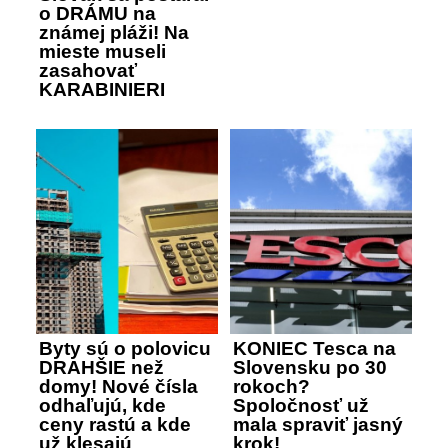
o DRÁMU na
známej pláži! Na
mieste museli
zasahovať
KARABINIERI
Byty sú o polovicu
KONIEC Tesca na
DRAHŠIE než
Slovensku po 30
domy! Nové čísla
rokoch?
odhaľujú, kde
Spoločnosť už
ceny rastú a kde
mala spraviť jasný
už klesajú
krok!