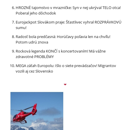
HROZNÉ tajomstvo v mrazničke: Syn v nej ukrýval TELO otca!
Poberal jeho dôchodok
Eurojackpot Slovákom praje: Šťastlivec vyhral ROZPRÁVKOVÚ
sumu!
Radosť bola predčasná: Horúčavy poľavia len na chvíľu!
Potom udrú znova
Rocková legenda KONČÍ s koncertovaním! Má vážne
zdravotné PROBLÉMY
MEGA záťah Europolu: Išlo o siete prevádzačov! Migrantov
vozili aj cez Slovensko