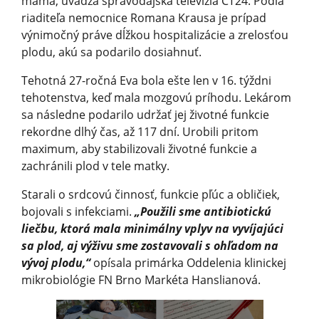
mama, uvádza spravodajská televízia ČT24. Podľa
riaditeľa nemocnice Romana Krausa je prípad
výnimočný práve dĺžkou hospitalizácie a zrelosťou
plodu, akú sa podarilo dosiahnuť.
Tehotná 27-ročná Eva bola ešte len v 16. týždni
tehotenstva, keď mala mozgovú príhodu. Lekárom
sa následne podarilo udržať jej životné funkcie
rekordne dlhý čas, až 117 dní. Urobili pritom
maximum, aby stabilizovali životné funkcie a
zachránili plod v tele matky.
Starali o srdcovú činnosť, funkcie pľúc a obličiek,
bojovali s infekciami.
„Použili sme antibiotickú
liečbu, ktorá mala minimálny vplyv na vyvíjajúci
sa plod, aj výživu sme zostavovali s ohľadom na
vývoj plodu,“
opísala primárka Oddelenia klinickej
mikrobiológie FN Brno Markéta Hanslianová.