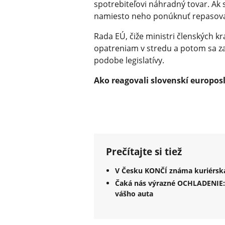
spotrebiteľovi náhradný tovar. Ak 
namiesto neho ponúknuť repasova
Rada EÚ, čiže ministri členských kra
opatreniam v stredu a potom sa 
podobe legislatívy.
Ako reagovali slovenskí europosl
Prečítajte si tiež
V Česku KONČÍ známa kuriérska 
Čaká nás výrazné OCHLADENIE:
vášho auta