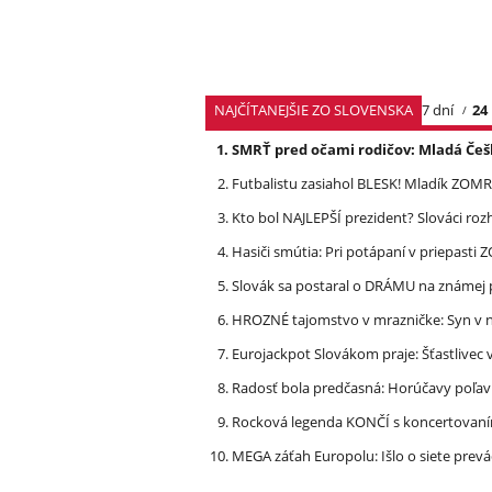
NAJČÍTANEJŠIE ZO SLOVENSKA
7 dní
24
SMRŤ pred očami rodičov: Mladá Češ
Futbalistu zasiahol BLESK! Mladík ZOM
Kto bol NAJLEPŠÍ prezident? Slováci ro
Hasiči smútia: Pri potápaní v priepasti
Slovák sa postaral o DRÁMU na známej 
HROZNÉ tajomstvo v mrazničke: Syn v n
Eurojackpot Slovákom praje: Šťastliv
Radosť bola predčasná: Horúčavy poľavi
Rocková legenda KONČÍ s koncertovan
MEGA záťah Europolu: Išlo o siete prevá