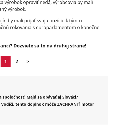
sa výrobok opraviť nedá, výrobcovia by mali
ný výrobok.
jín by mali prijať svoju pozíciu k týmto
začnú rokovania s europarlamentom o konečnej
anci? Dozviete sa to na druhej strane!
1
2
>
spoločnosť: Majú sa obávať aj Slováci?
 Vodiči, tento doplnok môže ZACHRÁNIŤ motor