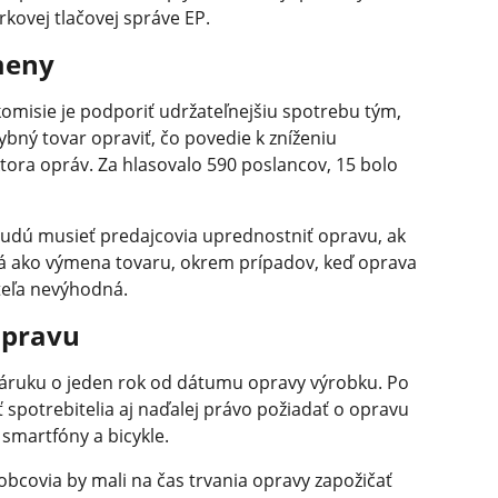
orkovej tlačovej správe EP.
meny
komisie je podporiť udržateľnejšiu spotrebu tým,
bný tovar opraviť, čo povedie k zníženiu
ora opráv. Za hlasovalo 590 poslancov, 15 bolo
budú musieť predajcovia uprednostniť opravu, ak
ná ako výmena tovaru, okrem prípadov, keď oprava
teľa nevýhodná.
opravu
 záruku o jeden rok od dátumu opravy výrobku. Po
spotrebitelia aj naďalej právo požiadať o opravu
 smartfóny a bicykle.
robcovia by mali na čas trvania opravy zapožičať