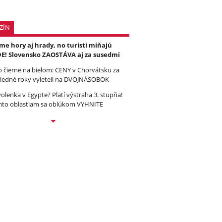
ZÍN
e hory aj hrady, no turisti míňajú
E! Slovensko ZAOSTÁVA aj za susedmi
to čierne na bielom: CENY v Chorvátsku za
ledné roky vyleteli na DVOJNÁSOBOK
olenka v Egypte? Platí výstraha 3. stupňa!
to oblastiam sa oblúkom VYHNITE