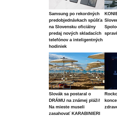
Samsung po rekordných
KONIE
predobjednávkach spúšťa
Slove
na Slovensku oficiálny
Spolo
predaj nových skladacích
spravi
telefónov a inteligentných
hodiniek
Slovák sa postaral o
Rocko
DRÁMU na známej pláži!
konce
Na mieste museli
zdra
zasahovať KARABINIERI