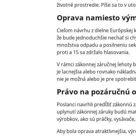
životné prostredie. Píše sa to v ut
Oprava namiesto vý
Cieľom návrhu z dielne Európskej 
že bude jednoduchšie nechať si chy
množstva odpadu a posilneniu sekt
proti a 15 sa zdržalo hlasovania.
V rámci zákonnej záručnej lehoty 
je lacnejšia alebo rovnako náklad
nie je možná alebo je pre spotrebi
Právo na pozáručnú 
Poslanci navrhli predĺžiť zákonnú
uplynutí zákonnej záruky budú mať 
výrobkov, ako sú práčky, vysávače,
Aby bola oprava atraktívnejšia, vý