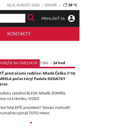
SO 8. AUGUST 2026
OSKÁR
28 °C
PRIHLÁSIŤ SA
KONTAKTY
7 dní
24 hod
TANEJŠIE NA DNES24.SK
Ť pred očami rodičov: Mladá Češka (†14)
RELA počas túry! Padala DESIATKY
trov
balistu zasiahol BLESK! Mladík ZOMREL
amo na trávniku, VIDEO
 bol NAJLEPŠÍ prezident? Slováci rozhodli!
noznačne vybrali TOTO meno