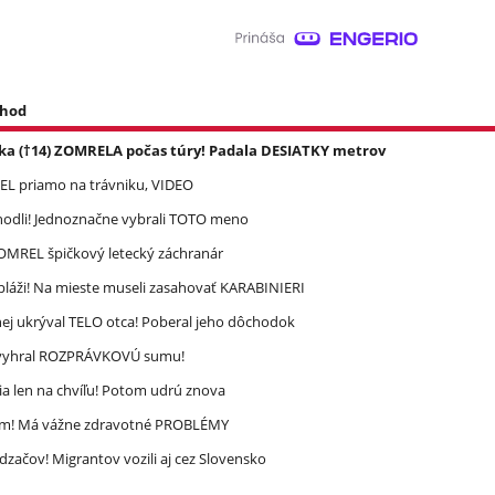
 hod
ka (†14) ZOMRELA počas túry! Padala DESIATKY metrov
REL priamo na trávniku, VIDEO
zhodli! Jednoznačne vybrali TOTO meno
 ZOMREL špičkový letecký záchranár
pláži! Na mieste museli zasahovať KARABINIERI
ej ukrýval TELO otca! Poberal jeho dôchodok
ec vyhral ROZPRÁVKOVÚ sumu!
a len na chvíľu! Potom udrú znova
ím! Má vážne zdravotné PROBLÉMY
dzačov! Migrantov vozili aj cez Slovensko