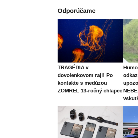
Odporúčame
TRAGÉDIA v
Humor
dovolenkovom raji! Po
odkaz
kontakte s medúzou
upozo
ZOMREL 13-ročný chlapec
NEBE
vskut