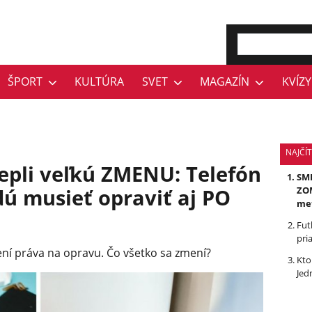
ŠPORT
KULTÚRA
SVET
MAGAZÍN
KVÍZY
NAJČÍ
epli veľkú ZMENU: Telefón
SMR
ú musieť opraviť aj PO
ZOM
me
Fut
pri
ení práva na opravu. Čo všetko sa zmení?
Kto
Jed