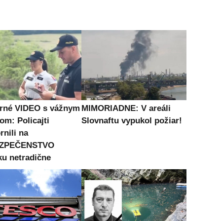
né VIDEO s vážnym
MIMORIADNE: V areáli
om: Policajti
Slovnaftu vypukol požiar!
rnili na
ZPEČENSTVO
ku netradične