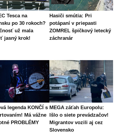
C Tesca na
Hasiči smútia: Pri
nsku po 30 rokoch?
potápaní v priepasti
čnosť už mala
ZOMREL špičkový letecký
ť jasný krok!
záchranár
vá legenda KONČÍ s
MEGA záťah Europolu:
rtovaním! Má vážne
Išlo o siete prevádzačov!
votné PROBLÉMY
Migrantov vozili aj cez
Slovensko