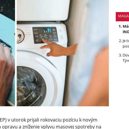
MAGA
Mám
IND
Je 
pos
Dov
Tým
P) v utorok prijali rokovaciu pozíciu k novým
 opravu a zníženie vplyvu masovej spotreby na