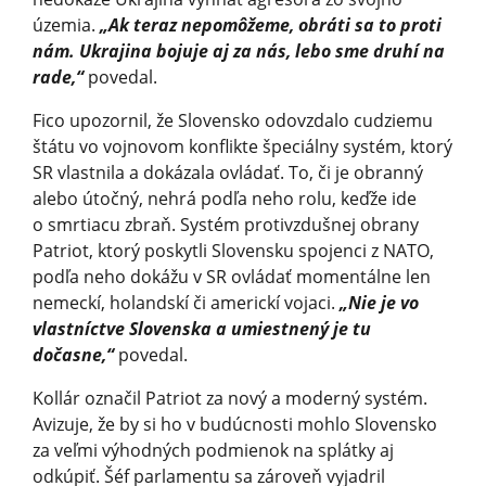
územia.
„Ak teraz nepomôžeme, obráti sa to proti
nám. Ukrajina bojuje aj za nás, lebo sme druhí na
rade,“
povedal.
Fico upozornil, že Slovensko odovzdalo cudziemu
štátu vo vojnovom konflikte špeciálny systém, ktorý
SR vlastnila a dokázala ovládať. To, či je obranný
alebo útočný, nehrá podľa neho rolu, keďže ide
o smrtiacu zbraň. Systém protivzdušnej obrany
Patriot, ktorý poskytli Slovensku spojenci z NATO,
podľa neho dokážu v SR ovládať momentálne len
nemeckí, holandskí či americkí vojaci.
„Nie je vo
vlastníctve Slovenska a umiestnený je tu
dočasne,“
povedal.
Kollár označil Patriot za nový a moderný systém.
Avizuje, že by si ho v budúcnosti mohlo Slovensko
za veľmi výhodných podmienok na splátky aj
odkúpiť. Šéf parlamentu sa zároveň vyjadril