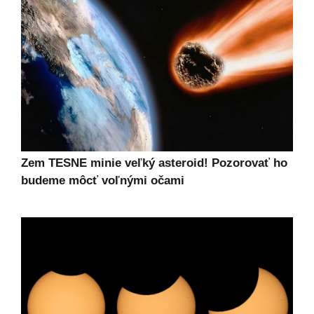
Zem TESNE minie veľký asteroid! Pozorovať ho
budeme môcť voľnými očami