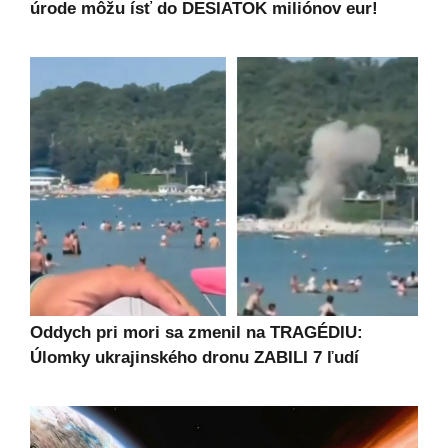
úrode môžu ísť do DESIATOK miliónov eur!
Oddych pri mori sa zmenil na TRAGÉDIU:
Úlomky ukrajinského dronu ZABILI 7 ľudí