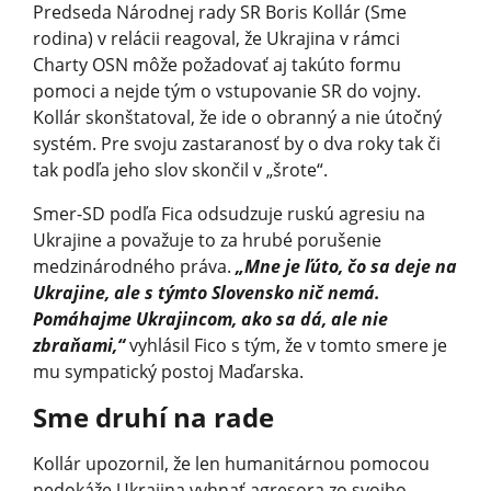
Predseda Národnej rady SR Boris Kollár (Sme
rodina) v relácii reagoval, že Ukrajina v rámci
Charty OSN môže požadovať aj takúto formu
pomoci a nejde tým o vstupovanie SR do vojny.
Kollár skonštatoval, že ide o obranný a nie útočný
systém. Pre svoju zastaranosť by o dva roky tak či
tak podľa jeho slov skončil v „šrote“.
Smer-SD podľa Fica odsudzuje ruskú agresiu na
Ukrajine a považuje to za hrubé porušenie
medzinárodného práva.
„Mne je ľúto, čo sa deje na
Ukrajine, ale s týmto Slovensko nič nemá.
Pomáhajme Ukrajincom, ako sa dá, ale nie
zbraňami,“
vyhlásil Fico s tým, že v tomto smere je
mu sympatický postoj Maďarska.
Sme druhí na rade
Kollár upozornil, že len humanitárnou pomocou
nedokáže Ukrajina vyhnať agresora zo svojho