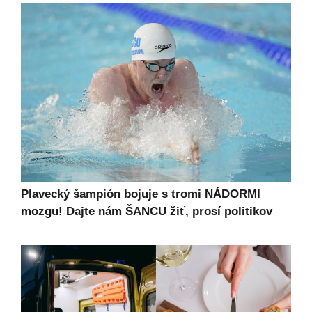
Plavecký šampión bojuje s tromi NÁDORMI
mozgu! Dajte nám ŠANCU žiť, prosí politikov