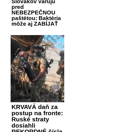
Slovákov varujú
pred
NEBEZPEČNOU
paštétou: Baktéria
môže aj ZABÍJAŤ
KRVAVÁ daň za
postup na fronte:
Ruské straty
dosiahli
REKORDNÉ čísla