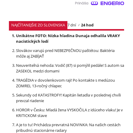
NAJČÍTANEJŠIE ZO SLOVENSKA
7 dní
24 hod
Unikátne FOTO: Nízka hladina Dunaja odhalila VRAKY
nacistických lodí
Slovákov varujú pred NEBEZPEČNOU paštétou: Baktéria
môže aj ZABÍJAŤ
Neuveriteľná nehoda: Vodič (87) si pomýlil pedále! S autom sa
ZASEKOL medzi domami
TRAGÉDIA v dovolenkovom raji! Po kontakte s medúzou
ZOMREL 13-ročný chlapec
Sekundy od KATASTROFY! Kapitán lietadla v poslednej chvíli
prevzal riadenie
HOROR v Česku: Mladá žena VYSKOČILA z idúceho vlaku! Je v
KRITICKOM stave
A je to tu! Prichádza prevratná NOVINKA: Na našich cestách
pribudnú stacionárne radary