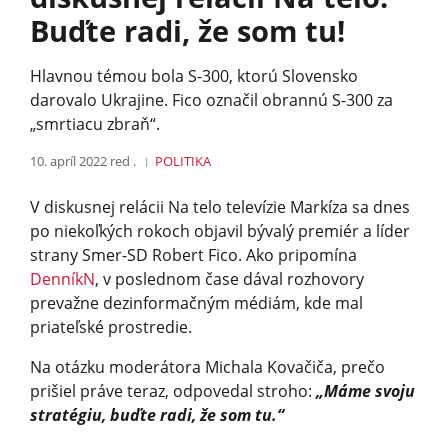
Buďte radi, že som tu!
Hlavnou témou bola S-300, ktorú Slovensko
darovalo Ukrajine. Fico označil obrannú S-300 za
„smrtiacu zbraň“.
10. apríl 2022
red .
POLITIKA
V diskusnej relácii Na telo televízie Markíza sa dnes
po niekoľkých rokoch objavil bývalý premiér a líder
strany Smer-SD Robert Fico. Ako pripomína
DenníkN
, v poslednom čase dával rozhovory
prevažne dezinformačným médiám, kde mal
priateľské prostredie.
Na otázku moderátora Michala Kovačiča, prečo
prišiel práve teraz, odpovedal stroho:
„Máme svoju
stratégiu, buďte radi, že som tu.“