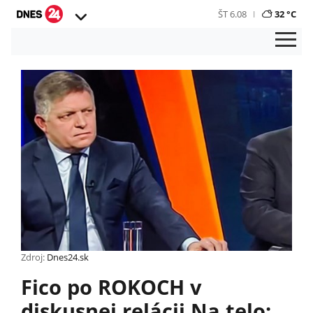
ŠT 6.08
32 °C
Zdroj:
Dnes24.sk
Fico po ROKOCH v
diskusnej relácii Na telo: