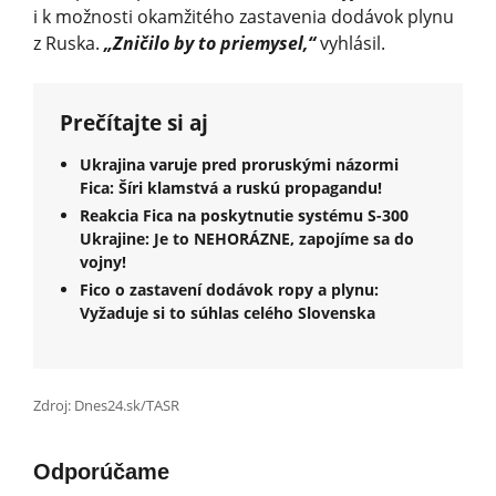
i k možnosti okamžitého zastavenia dodávok plynu
z Ruska.
„Zničilo by to priemysel,“
vyhlásil.
Prečítajte si aj
Ukrajina varuje pred proruskými názormi
Fica: Šíri klamstvá a ruskú propagandu!
Reakcia Fica na poskytnutie systému S-300
Ukrajine: Je to NEHORÁZNE, zapojíme sa do
vojny!
Fico o zastavení dodávok ropy a plynu:
Vyžaduje si to súhlas celého Slovenska
Zdroj: Dnes24.sk/TASR
Odporúčame