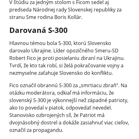
V štúdiu za jedným stolom s Ficom sedel aj
predseda Národnej rady Slovenskej republiky za
stranu Sme rodina Boris Kollár.
Darovaná S-300
Hlavnou témou bola S-300, ktorú Slovensko
darovalo Ukrajine. Líder opozičného Smeru-SD
Robert Fico je proti posielaniu zbraní na Ukrajinu.
Tvrdí, že kto tak robí, si želá pokračovanie vojny a
nezmyselne zaťahuje Slovensko do konfliktu.
Fico označil obrannú S-300 za „smrtiacu zbraň“. Na
otázku moderátora, odkiaľ má informáciu, že
slovenský S-300 je výkonnejší než západné patrioty,
ako to povedal v piatok, odpovedať nevedel.
Stanovisko ozbrojených síl, že Patriot má
dvojnásobný dostrel a dokáže zasiahnuť viac cieľov,
označil za propagandu.