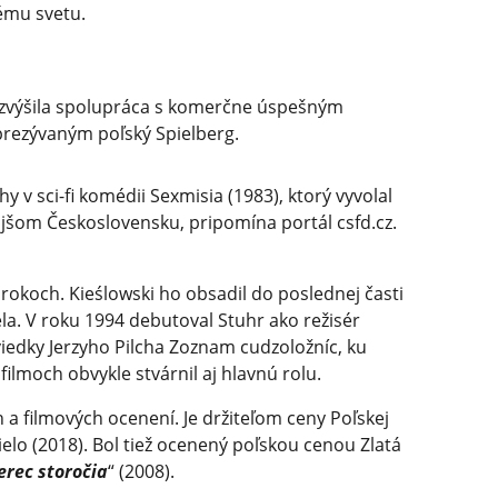
tému svetu.
í zvýšila spolupráca s komerčne úspešným
prezývaným poľský Spielberg.
y v sci-fi komédii Sexmisia (1983), ktorý vyvolal
jšom Československu, pripomína portál csfd.cz.
 rokoch. Kieślowski ho obsadil do poslednej časti
ela. V roku 1994 debutoval Stuhr ako režisér
edky Jerzyho Pilcha Zoznam cudzoložníc, ku
 filmoch obvykle stvárnil aj hlavnú rolu.
a filmových ocenení. Je držiteľom ceny Poľskej
ielo (2018). Bol tiež ocenený poľskou cenou Zlatá
erec storočia
“ (2008).