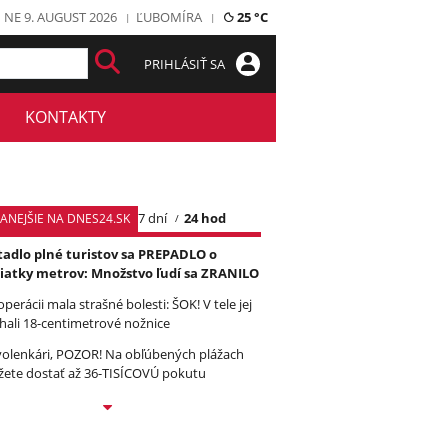
NE 9. AUGUST 2026
ĽUBOMÍRA
25 °C
PRIHLÁSIŤ SA
KONTAKTY
7 dní
24 hod
TANEJŠIE NA DNES24.SK
tadlo plné turistov sa PREPADLO o
iatky metrov: Množstvo ľudí sa ZRANILO
operácii mala strašné bolesti: ŠOK! V tele jej
hali 18-centimetrové nožnice
olenkári, POZOR! Na obľúbených plážach
ete dostať až 36-TISÍCOVÚ pokutu