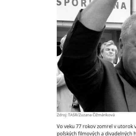
Zdroj: TASR/Zuzana Čižmáriková
Vo veku 77 rokov zomrel v utorok
poľských filmových a divadelných he