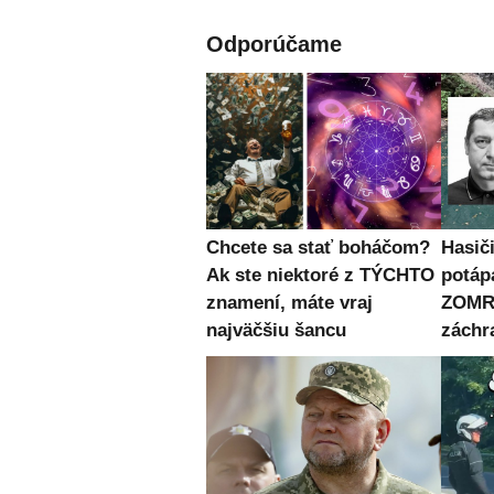
Odporúčame
Chcete sa stať boháčom?
Hasiči
Ak ste niektoré z TÝCHTO
potápa
znamení, máte vraj
ZOMRE
najväčšiu šancu
záchr