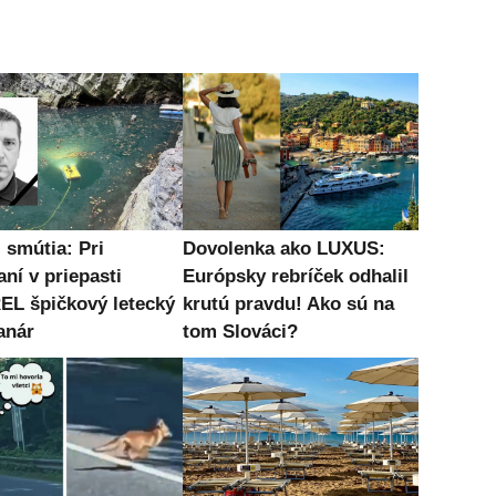
 smútia: Pri
Dovolenka ako LUXUS:
ní v priepasti
Európsky rebríček odhalil
L špičkový letecký
krutú pravdu! Ako sú na
anár
tom Slováci?