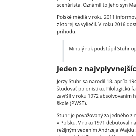
scenárista. Oznámil to jeho syn Mac
Poľské médiá v roku 2011 informova
z ktorej sa vyliečil. V roku 2016 d
príhodu.
Minulý rok podstúpil Stuhr op
Jeden z najvplyvnejší
Jerzy Stuhr sa narodil 18. apríla 1
študovať polonistiku. Filologickú 
zavŕšil v roku 1972 absolvovaním h
škole (PWST).
Stuhr je považovaný za jedného z 
v Poľsku. V roku 1971 debutoval n
režijným vedením Andrzeja Wajdu 