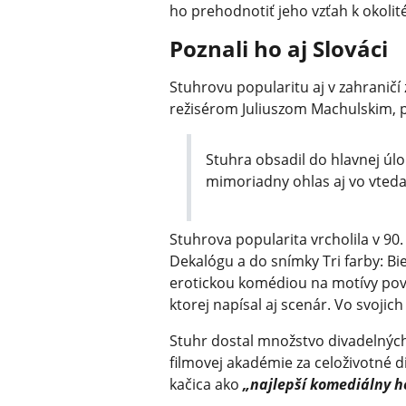
ho prehodnotiť jeho vzťah k okoli
Poznali ho aj Slováci
Stuhrovu popularitu aj v zahranič
režisérom Juliuszom Machulskim, 
Stuhra obsadil do hlavnej úloh
mimoriadny ohlas aj vo vteda
Stuhrova popularita vrcholila v 90.
Dekalógu a do snímky Tri farby: Bi
erotickou komédiou na motívy povi
ktorej napísal aj scenár. Vo svojich
Stuhr dostal množstvo divadelných 
filmovej akadémie za celoživotné d
kačica ako
„najlepší komediálny h