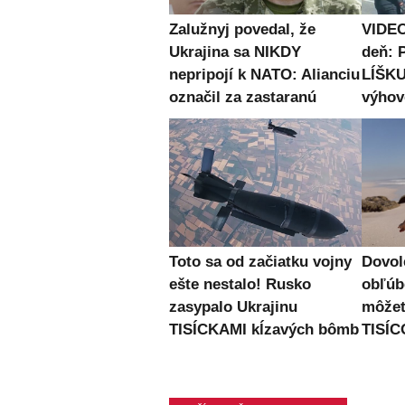
Zalužnyj povedal, že
VIDEO
Ukrajina sa NIKDY
deň: P
nepripojí k NATO: Alianciu
LÍŠKU,
označil za zastaranú
výhov
Toto sa od začiatku vojny
Dovol
ešte nestalo! Rusko
obľúb
zasypalo Ukrajinu
môžet
TISÍCKAMI kĺzavých bômb
TISÍC