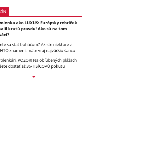
ZÍN
olenka ako LUXUS: Európsky rebríček
alil krutú pravdu! Ako sú na tom
váci?
ete sa stať boháčom? Ak ste niektoré z
HTO znamení, máte vraj najväčšiu šancu
olenkári, POZOR! Na obľúbených plážach
ete dostať až 36-TISÍCOVÚ pokutu