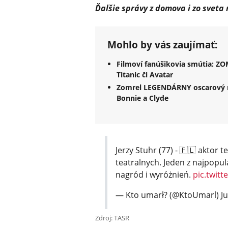
Ďalšie správy z domova i zo sveta
Mohlo by vás zaujímať:
Filmoví fanúšikovia smútia: ZO
Titanic či Avatar
Zomrel LEGENDÁRNY oscarový rež
Bonnie a Clyde
Jerzy Stuhr (77) - 🇵🇱 aktor t
teatralnych. Jeden z najpopul
nagród i wyróżnień.
pic.twit
— Kto umarł? (@KtoUmarl)
J
Zdroj: TASR