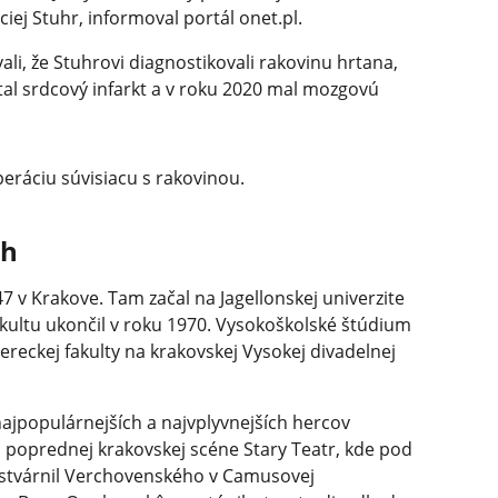
iej Stuhr, informoval portál onet.pl.
li, že Stuhrovi diagnostikovali rakovinu hrtana,
ostal srdcový infarkt a v roku 2020 mal mozgovú
eráciu súvisiacu s rakovinou.
ch
947 v Krakove. Tam začal na Jagellonskej univerzite
fakultu ukončil v roku 1970. Vysokoškolské štúdium
ereckej fakulty na krakovskej Vysokej divadelnej
najpopulárnejších a najvplyvnejších hercov
a poprednej krakovskej scéne Stary Teatr, kde pod
stvárnil Verchovenského v Camusovej