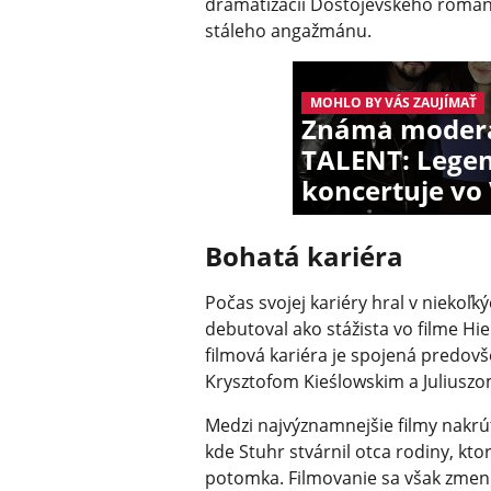
dramatizácii Dostojevského románu
stáleho angažmánu.
MOHLO BY VÁS ZAUJÍMAŤ
Známa moderá
TALENT: Lege
koncertuje vo
Bohatá kariéra
Počas svojej kariéry hral v niekoľ
debutoval ako stážista vo filme Hi
filmová kariéra je spojená predo
Krysztofom Kieślowskim a Juliusz
Medzi najvýznamnejšie filmy nakrú
kde Stuhr stvárnil otca rodiny, kto
potomka. Filmovanie sa však zmeni