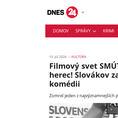
DOMOV
SPRÁVY
KRIMI
10. júl 2024
KULTÚRA
Filmový svet SMÚT
herec! Slovákov z
komédii
Zomrel jeden z najvýznamnejších po