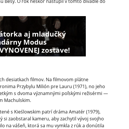
 Besy. O rok neskôr nastúpil v tomto divadle do
torka aj mladučký
ndárny Modus
 VYNOVENEJ zostave!
kých desiatkach filmov. Na filmovom plátne
eronima Przybylu Milión pre Lauru (1971), no jeho
všetkým s dvoma významnými poľskými režisérmi —
om Machulskim.
tené s Kieślowskim patrí dráma Amatér (1979),
rý si zaobstaral kameru, aby zachytil vývoj svojho
lo na vášeň, ktorá sa mu vymkla z rúk a donútila