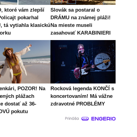
, ktoré vám zlepší
Slovák sa postaral o
olicajt pokarhal
DRÁMU na známej pláži!
 tá vytiahla klasickú
Na mieste museli
orku
zasahovať KARABINIERI
enkári, POZOR! Na
Rocková legenda KONČÍ s
ených plážach
koncertovaním! Má vážne
e dostať až 36-
zdravotné PROBLÉMY
OVÚ pokutu