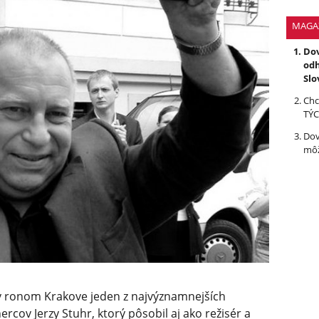
MAGA
Dov
odh
Slo
Chc
TÝC
Dov
môž
 v ronom Krakove jeden z najvýznamnejších
rcov Jerzy Stuhr, ktorý pôsobil aj ako režisér a