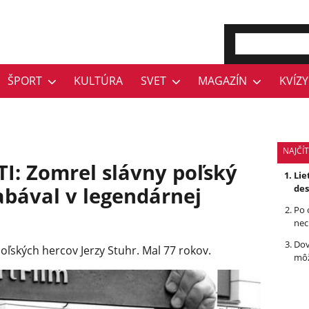
ŠPORT
KULTÚRA
SVET
MAGAZÍN
KVÍZY
NAJČÍ
I: Zomrel slávny poľský
Lie
abával v legendárnej
des
Po 
nec
Dov
ľských hercov Jerzy Stuhr. Mal 77 rokov.
môž