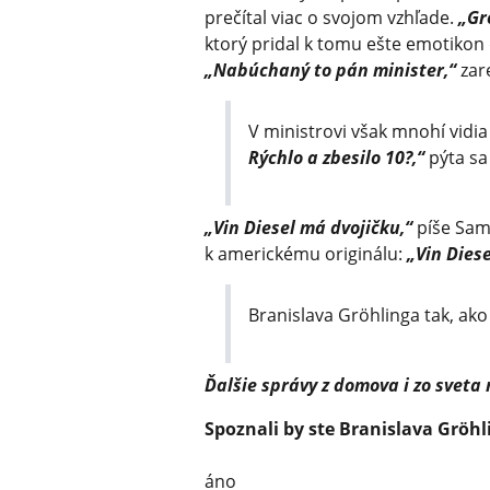
prečítal viac o svojom vzhľade.
„Gr
ktorý pridal k tomu ešte emotikon
„Nabúchaný to pán minister,“
zar
V ministrovi však mnohí vid
Rýchlo a zbesilo 10?,“
pýta sa 
„Vin Diesel má dvojičku,“
píše Samu
k americkému originálu:
„Vin Dies
Branislava Gröhlinga tak, ak
Ďalšie správy z domova i zo sveta
Spoznali by ste Branislava Gröhl
áno