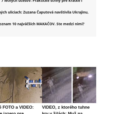
 7 letných účesov: Praktické strihy pre krátke i
ných uliciach: Zuzana Čaputová navštívila Ukrajinu,
 Zoznam 10 najväčších MAKAČOV. Ste medzi nimi?
é FOTO a VIDEO:
VIDEO, z ktorého tuhne
e jazero pre
krv v žilách: Muž na