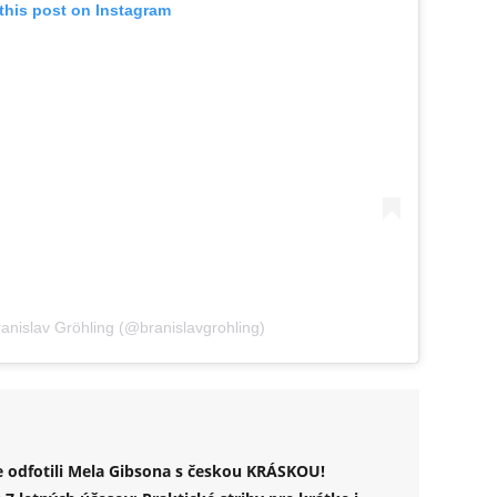
this post on Instagram
anislav Gröhling (@branislavgrohling)
 odfotili Mela Gibsona s českou KRÁSKOU!