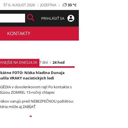
ŠT 6. AUGUST 2026
JOZEFÍNA
33 °C
PRIHLÁSIŤ SA
KONTAKTY
7 dní
24 hod
TANEJŠIE NA DNES24.SK
kátne FOTO: Nízka hladina Dunaja
alila VRAKY nacistických lodí
GÉDIA v dovolenkovom raji! Po kontakte s
úzou ZOMREL 13-ročný chlapec
vákov varujú pred NEBEZPEČNOU paštétou:
téria môže aj ZABÍJAŤ