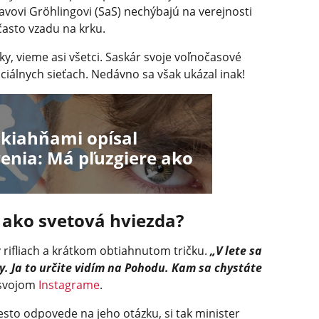
vovi Gröhlingovi (SaS) nechýbajú na verejnosti
 často vzadu na krku.
iky, vieme asi všetci. Saskár svoje voľnočasové
ciálnych sieťach. Nedávno sa však ukázal inak!
 kiahňami opísal
enia: Má pľuzgiere ako
 ako svetová hviezda?
 rifliach a krátkom obtiahnutom tričku.
„V lete sa
. Ja to určite vidím na Pohodu. Kam sa chystáte
 svojom
Instagrame
.
esto odpovede na jeho otázku, si tak minister