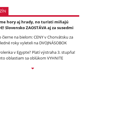
ZÍN
e hory aj hrady, no turisti míňajú
E! Slovensko ZAOSTÁVA aj za susedmi
to čierne na bielom: CENY v Chorvátsku za
ledné roky vyleteli na DVOJNÁSOBOK
olenka v Egypte? Platí výstraha 3. stupňa!
to oblastiam sa oblúkom VYHNITE