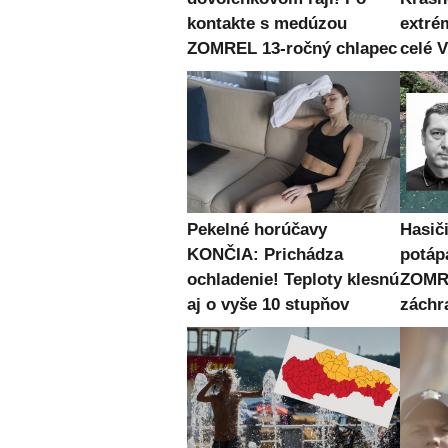
kontakte s medúzou
extré
ZOMREL 13-ročný chlapec
celé
Pekelné horúčavy
Hasiči
KONČIA: Prichádza
potápa
ochladenie! Teploty klesnú
ZOMRE
aj o vyše 10 stupňov
záchr