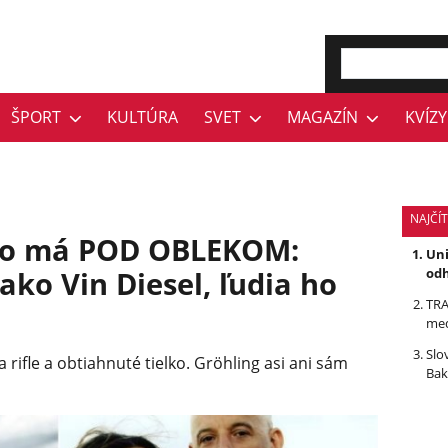
ŠPORT
KULTÚRA
SVET
MAGAZÍN
KVÍZY
NAJČÍ
 čo má POD OBLEKOM:
Uni
ako Vin Diesel, ľudia ho
odh
TRA
med
Slo
 rifle a obtiahnuté tielko. Gröhling asi ani sám
Bak