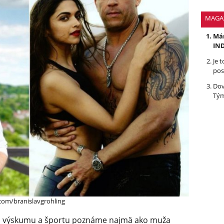
MAGA
Mám
IND
Je 
pos
Dov
Tým
com/branislavgrohling
y, výskumu a športu poznáme najmä ako muža