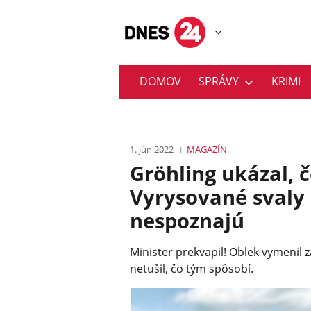
DOMOV
SPRÁVY
KRIMI
1. jún 2022
MAGAZÍN
Gröhling ukázal,
Vyrysované svaly 
nespoznajú
Minister prekvapil! Oblek vymenil za
netušil, čo tým spôsobí.