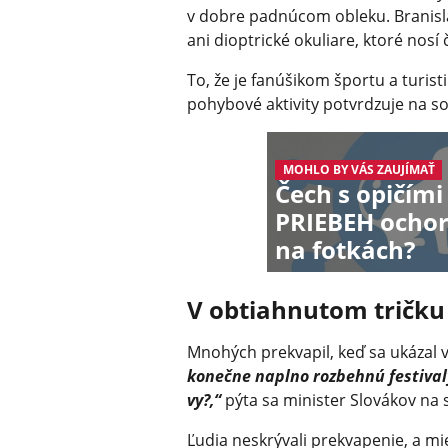
v dobre padnúcom obleku. Branisla
ani dioptrické okuliare, ktoré nosí
To, že je fanúšikom športu a turist
pohybové aktivity potvrdzuje na so
MOHLO BY VÁS ZAUJÍMAŤ
Čech s opičími
PRIEBEH ochor
na fotkách?
V obtiahnutom tričku
Mnohých prekvapil, keď sa ukázal v
konečne naplno rozbehnú festivaly
vy?,“
pýta sa minister Slovákov na
Ľudia neskrývali prekvapenie, a mi