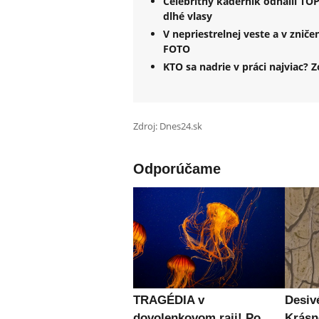
Celebritný kaderník odhalil TOP
dlhé vlasy
V nepriestrelnej veste a v zniče
FOTO
KTO sa nadrie v práci najviac?
Zdroj: Dnes24.sk
Odporúčame
TRAGÉDIA v
Desiv
dovolenkovom raji! Po
Krásn