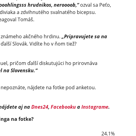
ooohlingsss hrudnikos, neroooob,“
ozval sa Peťo,
 diviaka a zdvihnutého svalnatého bicepsu.
eagoval Tomáš.
ia známeho akčného hrdinu.
„Pripravujete sa na
ďalší Slovák. Vidíte ho v ňom tiež?
el, pričom ďalší diskutujúci ho prirovnáva
el na Slovensku.“
o nepoznáte, nájdete na fotke pod anketou.
 nájdete aj na
Dnes24
,
Facebooku
a
Instagrame
.
inga na fotke?
24.1%