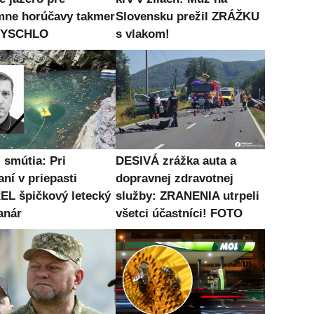
mne horúčavy takmer
Slovensku prežil ZRÁŽKU
 VYSCHLO
s vlakom!
 smútia: Pri
DESIVÁ zrážka auta a
ní v priepasti
dopravnej zdravotnej
L špičkový letecký
služby: ZRANENIA utrpeli
anár
všetci účastníci! FOTO