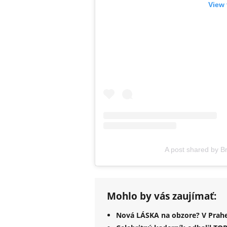
View 
A post shared by Br
Mohlo by vás zaujímať:
Nová LÁSKA na obzore? V Prahe