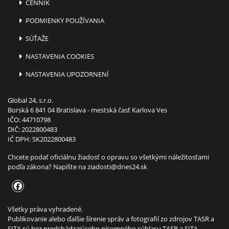
CENNÍK
PODMIENKY POUŽÍVANIA
SÚŤAŽE
NASTAVENIA COOKIES
NASTAVENIA UPOZORNENÍ
Global 24, s.r.o.
Borská 6 841 04 Bratislava - mestská časť Karlova Ves
IČO: 44710798
DIČ: 2022800483
IČ DPH: SK2022800483
Chcete podať oficiálnu žiadosť o opravu so všetkými náležitosťami
podľa zákona? Napíšte na
ziadosti@dnes24.sk
Všetky práva vyhradené.
Publikovanie alebo ďalšie šírenie správ a fotografií zo zdrojov TASR a
SITA sú bez predchádzajúceho písomného súhlasu TASR a SITA