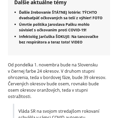
Ďalšie aktuálne témy
Ďalšie žrebovanie ŠTÁTNEJ lotérie: TÝCHTO
dvadsaťpäť očkovaných sa teší z výhier! FOTO
Úmrtie politika Jaroslava Pašku mohlo
súvisieť s očkovaním proti COVID-19!
Infektológ Jarčuška ŠOKUJE: Na tancovačke
bez respirátora a teraz toto! VIDEO
Od pondelka 1. novembra bude na Slovensku
v čiernej farbe 24 okresov. V druhom stupni
ohrozenia, teda v bordovej fáze, bude 39 okresov.
Červených okresov bude osem, rovnako bude
osem okresov oranžových, teda v stupni
ostražitosti.
Vláda SR na svojom stredajšom rokovaní
schválila v rámci COVID automatu