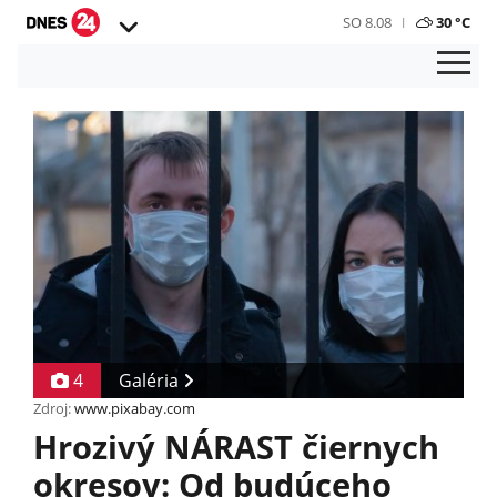
SO 8.08
30 °C
4
Galéria
Zdroj:
www.pixabay.com
Hrozivý NÁRAST čiernych
okresov: Od budúceho