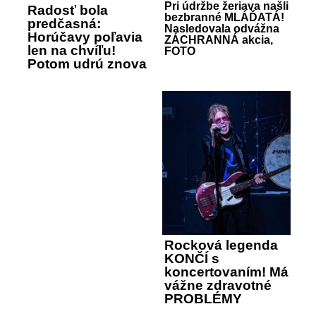
Pri údržbe žeriava našli
Radosť bola
bezbranné MLÁĎATÁ!
predčasná:
Nasledovala odvážna
Horúčavy poľavia
ZÁCHRANNÁ akcia,
len na chvíľu!
FOTO
Potom udrú znova
Rocková legenda
KONČÍ s
koncertovaním! Má
vážne zdravotné
PROBLÉMY