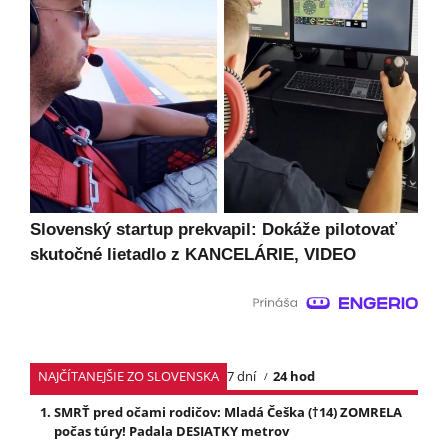
Slovenský startup prekvapil: Dokáže pilotovať
skutočné lietadlo z KANCELÁRIE, VIDEO
NAJČÍTANEJŠIE ZO SLOVENSKA
7 dní
24 hod
SMRŤ pred očami rodičov: Mladá Češka (†14) ZOMRELA
počas túry! Padala DESIATKY metrov