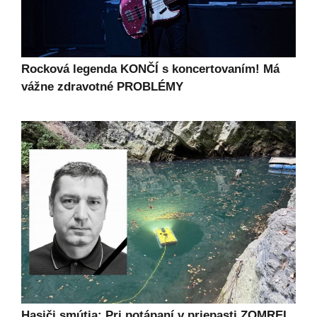
Rocková legenda KONČÍ s koncertovaním! Má
vážne zdravotné PROBLÉMY
Hasiči smútia: Pri potápaní v priepasti ZOMREL