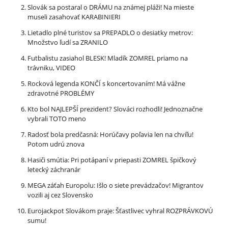
Slovák sa postaral o DRÁMU na známej pláži! Na mieste
museli zasahovať KARABINIERI
Lietadlo plné turistov sa PREPADLO o desiatky metrov:
Množstvo ľudí sa ZRANILO
Futbalistu zasiahol BLESK! Mladík ZOMREL priamo na
trávniku, VIDEO
Rocková legenda KONČÍ s koncertovaním! Má vážne
zdravotné PROBLÉMY
Kto bol NAJLEPŠÍ prezident? Slováci rozhodli! Jednoznačne
vybrali TOTO meno
Radosť bola predčasná: Horúčavy poľavia len na chvíľu!
Potom udrú znova
Hasiči smútia: Pri potápaní v priepasti ZOMREL špičkový
letecký záchranár
MEGA záťah Europolu: Išlo o siete prevádzačov! Migrantov
vozili aj cez Slovensko
Eurojackpot Slovákom praje: Šťastlivec vyhral ROZPRÁVKOVÚ
sumu!