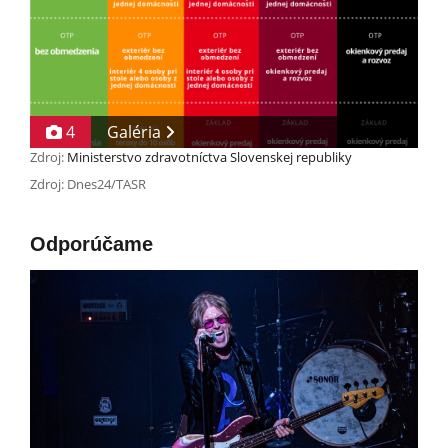
4
Galéria
Zdroj:
Ministerstvo zdravotníctva Slovenskej republiky
Zdroj: Dnes24/TASR
Odporúčame