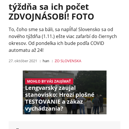
týždňa sa ich počet
ZDVOJNÁSOBÍ! FOTO
To, čoho sme sa báli, sa napĺňa! Slovensko sa od
nového týždňa (1.11.) ešte viac zafarbí do čiernych
okresov. Od pondelka ich bude podľa COVID
automatu až 24!
27. október 2021
han
ZO SLOVENSKA
MOHLO BY VÁS ZAUJÍMAŤ
Lengvarský zaujal
stanovisko: Hrozí plošné
TESTOVANIE a zákaz
vychádzania?