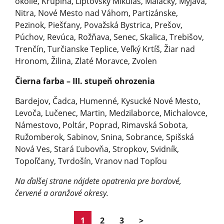
okolie, Krupina, Liptovský Mikuláš, Malacky, Myjava,
Nitra, Nové Mesto nad Váhom, Partizánske,
Pezinok, Piešťany, Považská Bystrica, Prešov,
Púchov, Revúca, Rožňava, Senec, Skalica, Trebišov,
Trenčín, Turčianske Teplice, Veľký Krtíš, Žiar nad
Hronom, Žilina, Zlaté Moravce, Zvolen
Čierna farba – III. stupeň ohrozenia
Bardejov, Čadca, Humenné, Kysucké Nové Mesto,
Levoča, Lučenec, Martin, Medzilaborce, Michalovce,
Námestovo, Poltár, Poprad, Rimavská Sobota,
Ružomberok, Sabinov, Snina, Sobrance, Spišská
Nová Ves, Stará Ľubovňa, Stropkov, Svidník,
Topoľčany, Tvrdošín, Vranov nad Topľou
Na ďalšej strane nájdete opatrenia pre bordové,
červené a oranžové okresy.
1
2
3
>