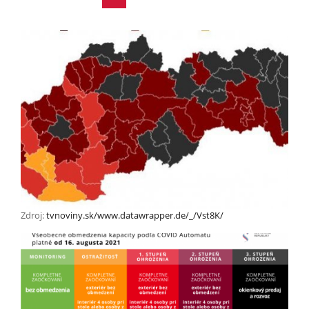
Zdroj:
tvnoviny.sk/www.datawrapper.de/_/Vst8K/