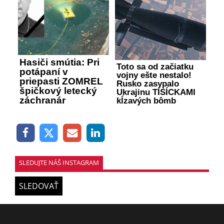
Hasiči smútia: Pri
Toto sa od začiatku
potápaní v
vojny ešte nestalo!
priepasti ZOMREL
Rusko zasypalo
špičkový letecký
Ukrajinu TISÍCKAMI
záchranár
kĺzavých bômb
SLEDUJTE NÁŠ INSTAGRAM
SLEDOVAŤ