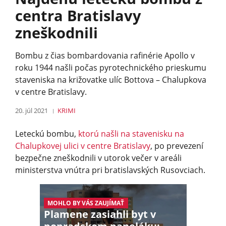
centra Bratislavy
zneškodnili
Bombu z čias bombardovania rafinérie Apollo v
roku 1944 našli počas pyrotechnického prieskumu
staveniska na križovatke ulíc Bottova – Chalupkova
v centre Bratislavy.
20. júl 2021
KRIMI
Leteckú bombu,
ktorú našli na stavenisku na
Chalupkovej ulici v centre Bratislavy
, po prevezení
bezpečne zneškodnili v utorok večer v areáli
ministerstva vnútra pri bratislavských Rusovciach.
MOHLO BY VÁS ZAUJÍMAŤ
Plamene zasiahli byt v