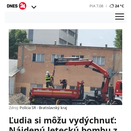
PIA 7.08
24 °C
Zdroj:
Polícia SR - Bratislavský kraj
Ľudia si môžu vydýchnuť:
Nájdenú leteckú bombu z