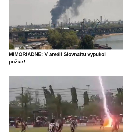
MIMORIADNE: V areáli Slovnaftu vypukol
požiar!