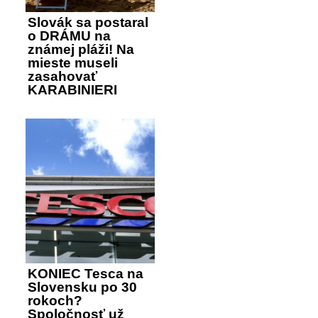
Slovák sa postaral
o DRÁMU na
známej pláži! Na
mieste museli
zasahovať
KARABINIERI
KONIEC Tesca na
Slovensku po 30
rokoch?
Spoločnosť už