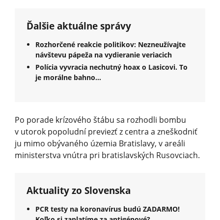
Ďalšie aktuálne správy
Rozhorčené reakcie politikov: Nezneužívajte
návštevu pápeža na vydieranie veriacich
Polícia vyvracia nechutný hoax o Lasicovi. To
je morálne bahno…
Po porade krízového štábu sa rozhodli bombu
v utorok popoludní previezť z centra a zneškodniť
ju mimo obývaného územia Bratislavy, v areáli
ministerstva vnútra pri bratislavských Rusovciach.
Aktuality zo Slovenska
PCR testy na koronavírus budú ZADARMO!
Koľko si zaplatíme za antigénové?