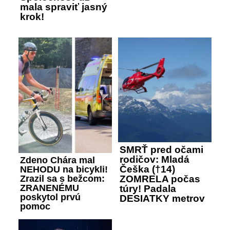
mala spraviť jasný
krok!
SMRŤ pred očami
rodičov: Mladá
Zdeno Chára mal
Češka (†14)
NEHODU na bicykli!
Zrazil sa s bežcom:
ZOMRELA počas
ZRANENÉMU
túry! Padala
poskytol prvú
DESIATKY metrov
pomoc