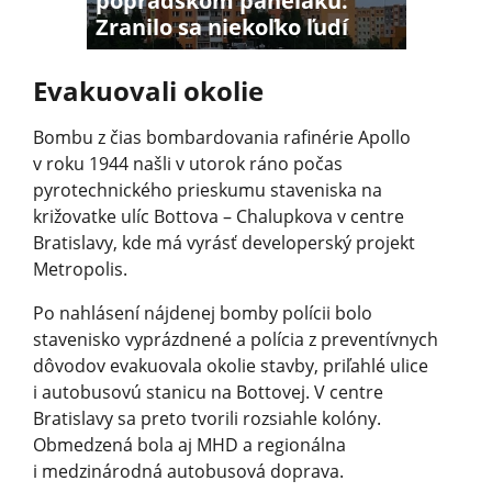
popradskom paneláku:
Zranilo sa niekoľko ľudí
Evakuovali okolie
Bombu z čias bombardovania rafinérie Apollo
v roku 1944 našli v utorok ráno počas
pyrotechnického prieskumu staveniska na
križovatke ulíc Bottova – Chalupkova v centre
Bratislavy, kde má vyrásť developerský projekt
Metropolis.
Po nahlásení nájdenej bomby polícii bolo
stavenisko vyprázdnené a polícia z preventívnych
dôvodov evakuovala okolie stavby, priľahlé ulice
i autobusovú stanicu na Bottovej. V centre
Bratislavy sa preto tvorili rozsiahle kolóny.
Obmedzená bola aj MHD a regionálna
i medzinárodná autobusová doprava.