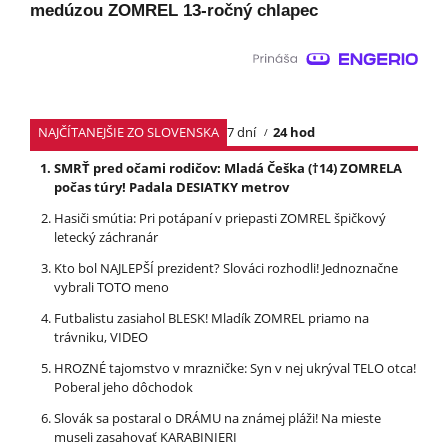
medúzou ZOMREL 13-ročný chlapec
NAJČÍTANEJŠIE ZO SLOVENSKA
7 dní
24 hod
SMRŤ pred očami rodičov: Mladá Češka (†14) ZOMRELA
počas túry! Padala DESIATKY metrov
Hasiči smútia: Pri potápaní v priepasti ZOMREL špičkový
letecký záchranár
Kto bol NAJLEPŠÍ prezident? Slováci rozhodli! Jednoznačne
vybrali TOTO meno
Futbalistu zasiahol BLESK! Mladík ZOMREL priamo na
trávniku, VIDEO
HROZNÉ tajomstvo v mrazničke: Syn v nej ukrýval TELO otca!
Poberal jeho dôchodok
Slovák sa postaral o DRÁMU na známej pláži! Na mieste
museli zasahovať KARABINIERI