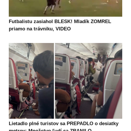
Futbalistu zasiahol BLESK! Mladík ZOMREL
priamo na trávniku, VIDEO
Lietadlo plné turistov sa PREPADLO o desiatky
metrov: Množstvo ľudí sa ZRANILO