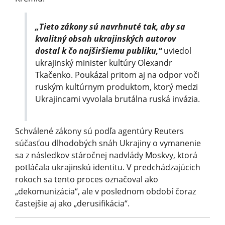
„Tieto zákony sú navrhnuté tak, aby sa
kvalitný obsah ukrajinských autorov
dostal k čo najširšiemu publiku,“
uviedol
ukrajinský minister kultúry Olexandr
Tkačenko. Poukázal pritom aj na odpor voči
ruským kultúrnym produktom, ktorý medzi
Ukrajincami vyvolala brutálna ruská invázia.
Schválené zákony sú podľa agentúry Reuters
súčasťou dlhodobých snáh Ukrajiny o vymanenie
sa z následkov stáročnej nadvlády Moskvy, ktorá
potláčala ukrajinskú identitu. V predchádzajúcich
rokoch sa tento proces označoval ako
„dekomunizácia“, ale v poslednom období čoraz
častejšie aj ako „derusifikácia“.