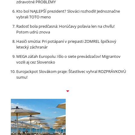
zdravotné PROBLÉMY
Kto bol NAJLEPŠÍ prezident? Slováci rozhodli! Jednoznačne
vybrali TOTO meno
Radosť bola predčasná: Horúčavy poľavia len na chvíľu!
Potom udrú znova
Hasiči smútia: Pri potápaní v priepasti ZOMREL špičkový
letecký záchranár
MEGA záťah Europolu: Išlo o siete prevádzačov! Migrantov
vozili aj cez Slovensko
Eurojackpot Slovákom praje: Šťastlivec vyhral ROZPRÁVKOVÚ
sumu!