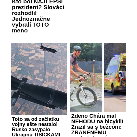
Kto bol NAJLEPŠÍ
prezident? Slováci
rozhodli!
Jednoznačne
vybrali TOTO
meno
Zdeno Chára mal
Toto sa od začiatku
NEHODU na bicykli!
vojny ešte nestalo!
Zrazil sa s bežcom:
Rusko zasypalo
ZRANENÉMU
Ukrajinu TISÍCKAMI