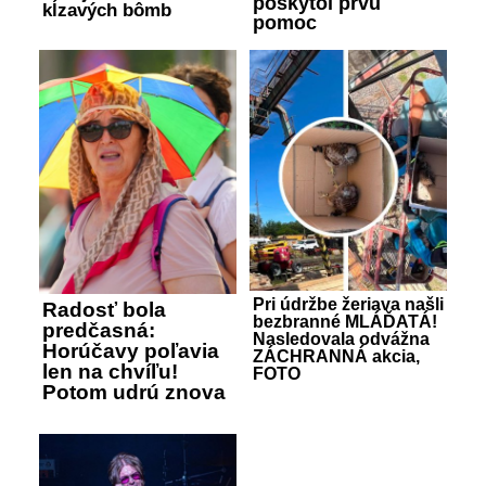
poskytol prvú
kĺzavých bômb
pomoc
Pri údržbe žeriava našli
Radosť bola
bezbranné MLÁĎATÁ!
predčasná:
Nasledovala odvážna
Horúčavy poľavia
ZÁCHRANNÁ akcia,
len na chvíľu!
FOTO
Potom udrú znova