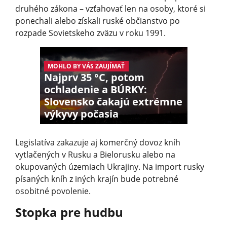
druhého zákona – vzťahovať len na osoby, ktoré si
ponechali alebo získali ruské občianstvo po
rozpade Sovietskeho zväzu v roku 1991.
MOHLO BY VÁS ZAUJÍMAŤ
Najprv 35 °C, potom
ochladenie a BÚRKY:
Slovensko čakajú extrémne
výkyvy počasia
Legislatíva zakazuje aj komerčný dovoz kníh
vytlačených v Rusku a Bielorusku alebo na
okupovaných územiach Ukrajiny. Na import rusky
písaných kníh z iných krajín bude potrebné
osobitné povolenie.
Stopka pre hudbu