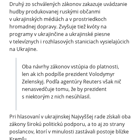
Druhý zo schválených zákonov zakazuje uvádzanie
hudby produkovanej ruskými občanmi
v ukrajinských médiách a v prostriedkoch
hromadnej dopravy. Zvyšuje tiež kvóty na
programy v ukrajinčine a ukrajinské piesne
v televíznych i rozhlasových staniciach vysielajúcich
na Ukrajine.
Oba návrhy zákonov vstúpia do platnosti,
len ak ich podpíše prezident Volodymyr
Zelenskyj. Podľa agentúry Reuters však nič
nenasvedčuje tomu, že by prezident
s niektorým z nich nesúhlasil.
Pri hlasovaní v ukrajinskej Najvyššej rade získali oba
zákony širokú politickú podporu, a to aj zo strany
poslancov, ktorí v minulosti zastávali postoje blízke
Kremľu.