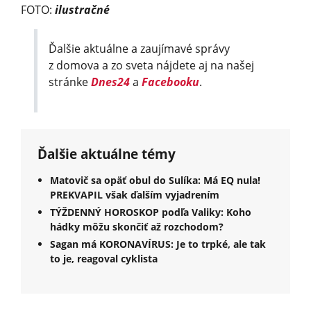
FOTO:
ilustračné
Ďalšie aktuálne a zaujímavé správy
z domova a zo sveta nájdete aj na našej
stránke
Dnes24
a
Facebooku
.
Ďalšie aktuálne témy
Matovič sa opäť obul do Sulíka: Má EQ nula!
PREKVAPIL však ďalším vyjadrením
TÝŽDENNÝ HOROSKOP podľa Valiky: Koho
hádky môžu skončiť až rozchodom?
Sagan má KORONAVÍRUS: Je to trpké, ale tak
to je, reagoval cyklista