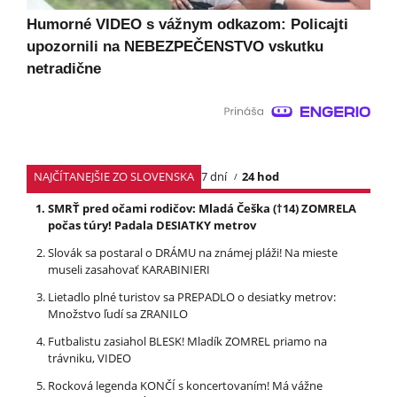
Humorné VIDEO s vážnym odkazom: Policajti
upozornili na NEBEZPEČENSTVO vskutku
netradične
NAJČÍTANEJŠIE ZO SLOVENSKA
7 dní
24 hod
SMRŤ pred očami rodičov: Mladá Češka (†14) ZOMRELA
počas túry! Padala DESIATKY metrov
Slovák sa postaral o DRÁMU na známej pláži! Na mieste
museli zasahovať KARABINIERI
Lietadlo plné turistov sa PREPADLO o desiatky metrov:
Množstvo ľudí sa ZRANILO
Futbalistu zasiahol BLESK! Mladík ZOMREL priamo na
trávniku, VIDEO
Rocková legenda KONČÍ s koncertovaním! Má vážne