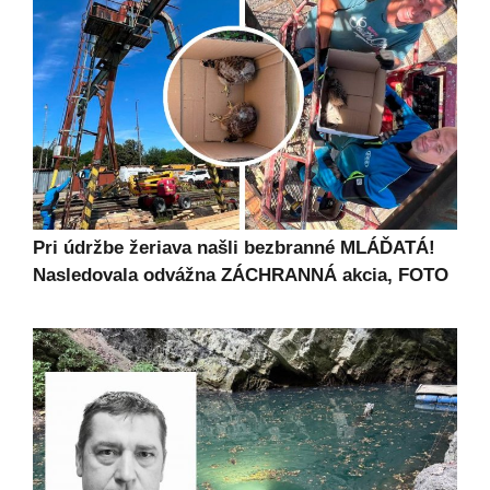
Pri údržbe žeriava našli bezbranné MLÁĎATÁ!
Nasledovala odvážna ZÁCHRANNÁ akcia, FOTO