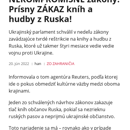
Prísny ZÁKAZ kníh a
hudby z Ruska!
Ukrajinský parlament schválil v nedeľu zákony
zavádzajúce tvrdé reštrikcie na knihy a hudbu z
Ruska, ktoré už takmer štyri mesiace vedie vedie
vojnu proti Ukrajine.
20. jún 2022
han
ZO ZAHRANIČIA
Informovala o tom agentúra Reuters, podľa ktorej
ide o pokus obmedziť kultúrne väzby medzi oboma
krajinami.
Jeden zo schválených návrhov zákonov zakazuje
tlač kníh občanov Ruska, pokiaľ sa nezrieknu
ruských pasov a neprijmú ukrajinské občianstvo.
Toto nariadenie sa má – rovnako ako v prípade